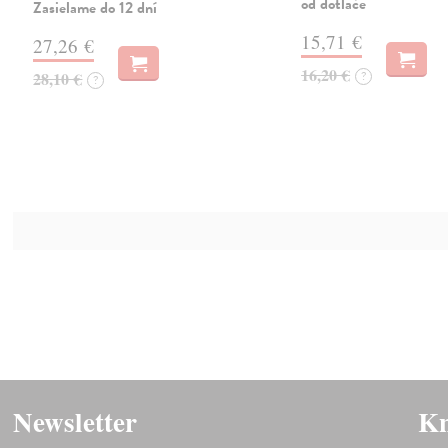
od dotlače
Zasielame do 12 dní
15,71 €
27,26 €
16,20 €
28,10 €
?
?
Newsletter
Kn