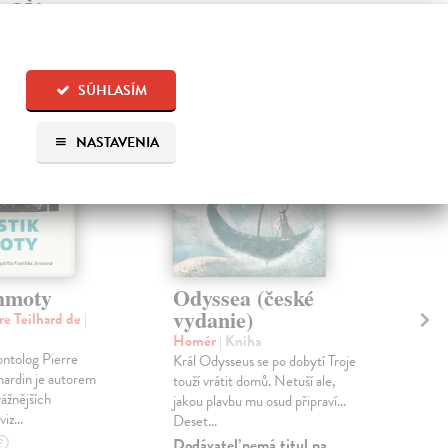
 aj:
na sklade
SÚHLASÍM
NASTAVENIA
hmoty
Odyssea (české
He
vydanie)
ho
re Teilhard de
|
Homér
| Kniha
Spy
ontolog Pierre
Král Odysseus se po dobytí Troje
Heid
hardin je autorem
touží vrátit domů. Netuší ale,
nemá
vážnějších
jakou plavbu mu osud připraví…
mrz
iz...
Deset...
k s..
Dodávateľ nemá titul na
Na 
?