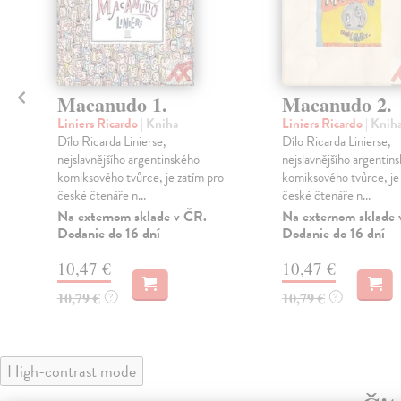
Macanudo 1.
Macanudo 2.
Liniers Ricardo
| Kniha
Liniers Ricardo
| Knih
,
Dílo Ricarda Linierse,
Dílo Ricarda Linierse,
nejslavnějšího argentinského
nejslavnějšího argentin
komiksového tvůrce, je zatím pro
komiksového tvůrce, je
české čtenáře n...
české čtenáře n...
Na externom sklade v ČR.
Na externom sklade 
Dodanie do 16 dní
Dodanie do 16 dní
10,47 €
10,47 €
10,79 €
10,79 €
?
?
High-contrast mode