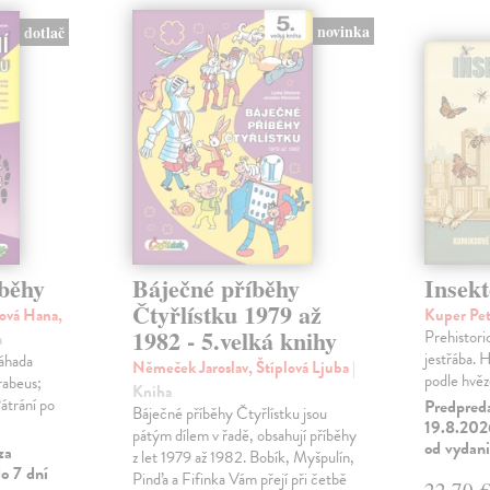
novinka
dotlač
íběhy
Báječné příběhy
Insekt
Čtyřlístku 1979 až
ová Hana,
Kuper Pe
1982 - 5.velká knihy
Prehistori
a
jestřába. H
Záhada
Němeček Jaroslav, Štíplová Ljuba
|
podle hvěz
rabeus;
Kniha
átrání po
Predpred
Báječné příběhy Čtyřlístku jsou
19.8.2026
pátým dílem v řadě, obsahují příběhy
od vydan
za
z let 1979 až 1982. Bobík, Myšpulín,
o 7 dní
Pinďa a Fifinka Vám přejí při četbě
22,70 