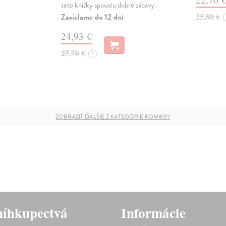
této knížky spoustu dobré zábavy.
25,80 €
Zasielame do 12 dní
24,93 €
27,70 €
?
ZOBRAZIŤ ĎALŠIE Z KATEGÓRIE KOMIKSY
íhkupectvá
Informácie