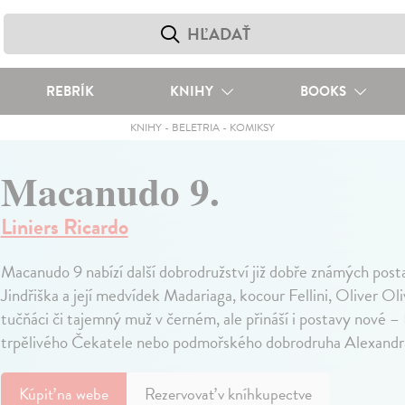
REBRÍK
KNIHY
BOOKS
KNIHY
-
BELETRIA
-
KOMIKSY
Macanudo 9.
Liniers Ricardo
Macanudo 9 nabízí další dobrodružství již dobře známých posta
Jindřiška a její medvídek Madariaga, kocour Fellini, Oliver Oliv
tučňáci či tajemný muž v černém, ale přináší i postavy nové – 
trpělivého Čekatele nebo podmořského dobrodruha Alexandr
Kúpiť
na webe
Rezervovať v kníhkupectve