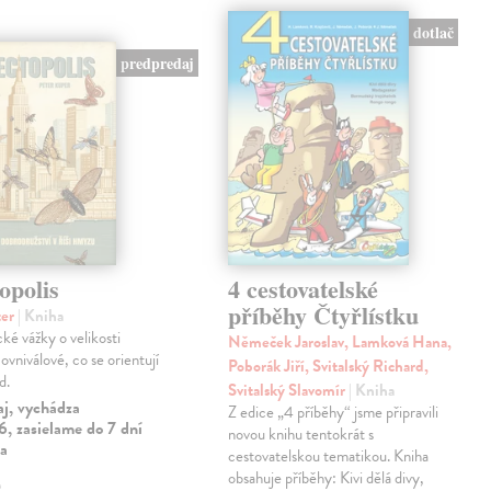
dotlač
predpredaj
opolis
4 cestovatelské
příběhy Čtyřlístku
ter
| Kniha
cké vážky o velikosti
Němeček Jaroslav, Lamková Hana,
ovniválové, co se orientují
Poborák Jiří, Svitalský Richard,
d.
Svitalský Slavomír
| Kniha
aj, vychádza
Z edice „4 příběhy“ jsme připravili
, zasielame do 7 dní
novou knihu tentokrát s
ia
cestovatelskou tematikou. Kniha
obsahuje příběhy: Kivi dělá divy,
€