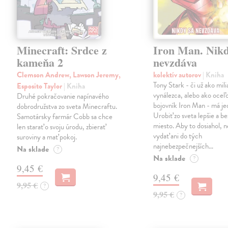
Minecraft: Srdce z
Iron Man. Nikd
kameňa 2
nevzdáva
Clemson Andrew, Lawson Jeremy,
kolektív autorov
| Kniha
Tony Stark - či už ako mili
Esposito Taylor
| Kniha
vynálezca, alebo ako oceľ
Druhé pokračovanie napínavého
bojovník Iron Man - má jed
dobrodružstva zo sveta Minecraftu.
Urobiť zo sveta lepšie a b
Samotársky farmár Cobb sa chce
miesto. Aby to dosiahol, n
len starať o svoju úrodu, zbierať
vydať ani do tých
suroviny a mať pokoj.
najnebezpečnejších…
Na sklade
?
Na sklade
?
9,45 €
9,45 €
9,95 €
?
9,95 €
?