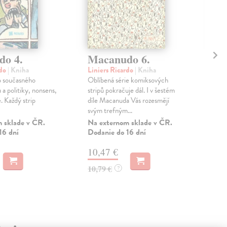
o 4.
Macanudo 6.
Ma
rdo
| Kniha
Liniers Ricardo
| Kniha
Lin
o současného
Oblíbená série komiksových
Kri
u a politiky, nonsens,
stripů pokračuje dál. I v šestém
živo
. Každý strip
díle Macanuda Vás rozesmějí
humo
svým trefným...
arge
 sklade v ČR.
Na externom sklade v ČR.
Zas
16 dní
Dodanie do 16 dní
10
10,47 €
10,
10,79 €
?