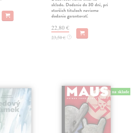
sklade. Dodanie do 30 dní, pri
Dod
starších tituloch nevieme
dodanie garantovať.
11
11,
22,80 €
23,50 €
?
na sklade