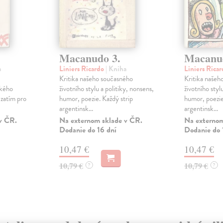
Macanudo 3.
Macanud
a
Liniers Ricardo
| Kniha
Liniers Rica
Kritika našeho současného
Kritika našeh
ského
životního stylu a politiky, nonsens,
životního styl
 zatím pro
humor, poezie. Každý strip
humor, poezie
argentinsk...
argentinsk...
v ČR.
Na externom sklade v ČR.
Na externom
Dodanie do 16 dní
Dodanie do 
10,47 €
10,47 €
10,79 €
10,79 €
?
?