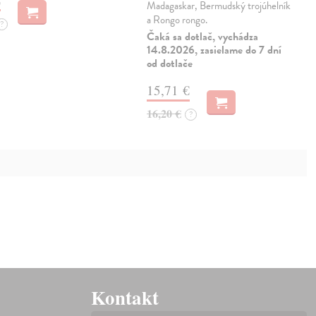
Madagaskar, Bermudský trojúhelník
a Rongo rongo.
?
Čaká sa dotlač, vychádza
14.8.2026, zasielame do 7 dní
od dotlače
15,71 €
16,20 €
?
Kontakt