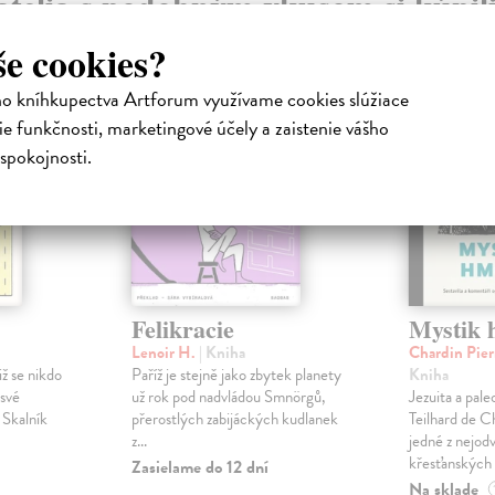
atelia s podobným vkusom si kúpili
še cookies?
na sklade
ho kníhkupectva Artforum využívame cookies slúžiace
e funkčnosti, marketingové účely a zaistenie vášho
spokojnosti.
Felikracie
Mystik 
Lenoir H.
| Kniha
Chardin Pier
iž se nikdo
Paříž je stejně jako zbytek planety
Kniha
 své
už rok pod nadvládou Smnörgů,
Jezuita a pale
 Skalník
přerostlých zabijáckých kudlanek
Teilhard de C
z...
jedné z nejod
křesťanských v
Zasielame do 12 dní
Na sklade