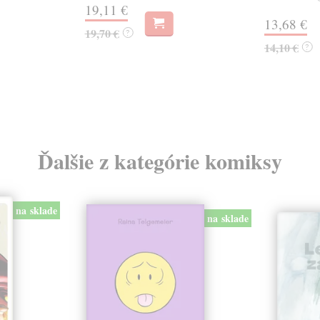
19,11 €
13,68 €
19,70 €
?
14,10 €
?
Ďalšie z kategórie komiksy
na sklade
na sklade