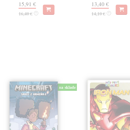
15,91 €
13,40 €
16,40 €
14,10 €
?
?
na sklade