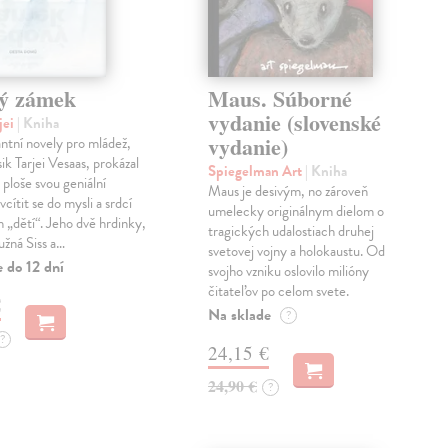
ý zámek
Maus. Súborné
vydanie (slovenské
jei
| Kniha
vydanie)
antní novely pro mládež,
ik Tarjei Vesaas, prokázal
Spiegelman Art
| Kniha
 ploše svou geniální
Maus je desivým, no zároveň
cítit se do mysli a srdcí
umelecky originálnym dielom o
h „dětí“. Jeho dvě hrdinky,
tragických udalostiach druhej
ružná Siss a…
svetovej vojny a holokaustu. Od
 do 12 dní
svojho vzniku oslovilo milióny
čitateľov po celom svete.
€
Na sklade
?
?
24,15 €
24,90 €
?