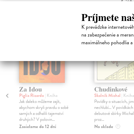
Čit
Príjmete na
K prevádzke internetové
na zabezpečenie a merani
maximálneho pohodlia a 
Za Idou
Chudinkové
Piglia Ricardo
| Kniha
Skalník Michal
| Kniha
Jak daleko můžeme zajít,
Povídky o situacích, jim
ě
abychom skryli pravdu o sobě
nechlubí... V povídkách
samých a odhalili tajemství
debutové sbírky Michal
druhých? V polovin...
proz...
Zasielame do 12 dní
Na sklade
?