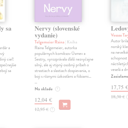
y sa
Nervy (slovenské
Ledov
vydanie)
Vesaas Tar
Autor bril
Telgemeier Raina
| Kniha
norský klas
ardár a
Raina Telgemeier, autorka
na nevelké
ový
populárnych komiksov Úsmev a
schopnost v
iný cieľ:
Sestry, vyrozprávala ďalší nezvyčajne
náctiletýc
ezpečnejšie
silný, ale aj vtipný osobný príbeh o
veselá a d
ebojí sa
strastiach a slastiach dospievania, o
Zasielame
boji s rôznymi úzkosťami a fóbiami...
…
17,75 
Na sklade
?
18,30 €
12,04 €
12,95 €
?