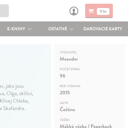
0 ks
E-KNIHY
OSTATNÉ
DAROVACIE KARTY
VYDAVATEĽ
Meander
POČET STRÁN
96
v, jako jsou
ROK VYDANIA
2015
a, Olga, skřítci,
Křivej Chleba,
JAZYK
a Skafandra.
Čeština
VÄZBA
Mäkká väzba / Paperback