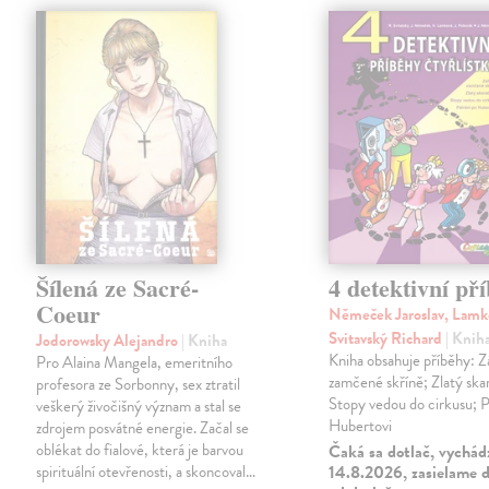
Šílená ze Sacré-
4 detektivní př
Coeur
Němeček Jaroslav, Lamk
Svitavský Richard
| Knih
Jodorowsky Alejandro
| Kniha
Kniha obsahuje příběhy: 
Pro Alaina Mangela, emeritního
zamčené skříně; Zlatý ska
profesora ze Sorbonny, sex ztratil
Stopy vedou do cirkusu; P
veškerý živočišný význam a stal se
Hubertovi
zdrojem posvátné energie. Začal se
oblékat do fialové, která je barvou
Čaká sa dotlač, vychád
spirituální otevřenosti, a skoncoval…
14.8.2026, zasielame d