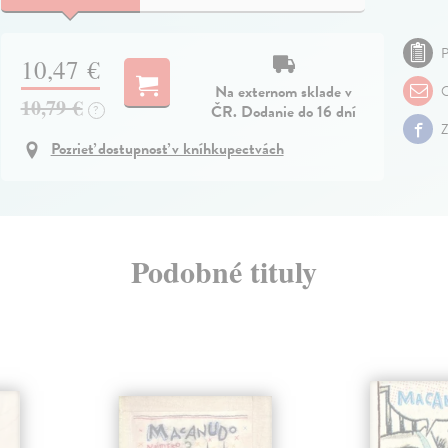
P
10,47 €
Na externom sklade v
O
10,79 €
ČR. Dodanie do 16 dní
?
Z
Pozrieť dostupnosť v kníhkupectvách
Podobné tituly