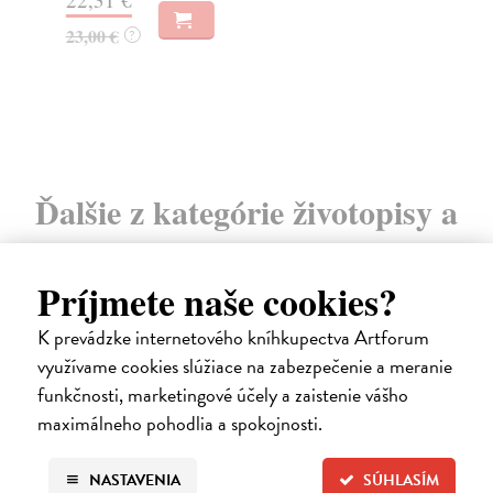
23,00 €
17
?
Ďalšie z kategórie životopisy a
memoáre
Príjmete naše cookies?
K prevádzke internetového kníhkupectva Artforum
na sklade
využívame cookies slúžiace na zabezpečenie a meranie
funkčnosti, marketingové účely a zaistenie vášho
maximálneho pohodlia a spokojnosti.
NASTAVENIA
SÚHLASÍM