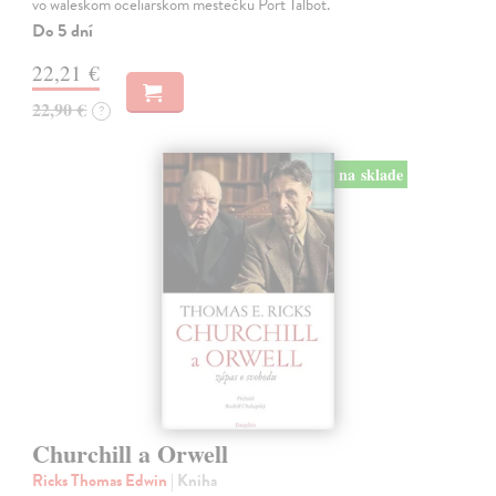
vo waleskom oceliarskom mestečku Port Talbot.
Do 5 dní
22,21 €
22,90 €
?
na sklade
Churchill a Orwell
Ricks Thomas Edwin
| Kniha