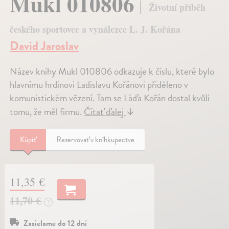
Mukl 010806
Životní příběh
českého sportovce a vynálezce L. J. Kořána
David Jaroslav
Název knihy Mukl 010806 odkazuje k číslu, které bylo
hlavnímu hrdinovi Ladislavu Kořánovi přiděleno v
komunistickém vězení. Tam se Láďa Kořán dostal kvůli
tomu, že měl firmu.
Čítať ďalej
↓
Kúpiť
Rezervovať v kníhkupectve
11,35 €
11,70 €
?
Zasielame do 12 dní