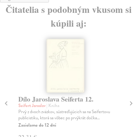
Čitatelia s podobným vkusom si
kúpili aj:
Dílo Jaroslava Seiferta 12.
Pě
Seifert Jaroslav
| Kniha
Čás
Prvý z dvoch zväzkov, sústreďujúcich sa na Seifertovu
Ať 
publicistiku, ktorá sa vôbec po prvýkrát dočka...
neo
Zasielame do 12 dní
Za
22,31 €
17