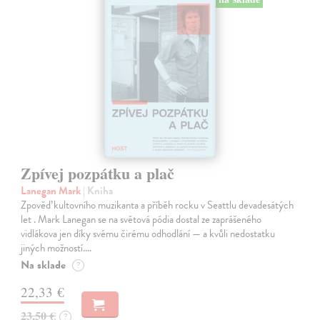
Zpívej pozpátku a plač
Lanegan Mark
| Kniha
Zpověď kultovního muzikanta a příběh rocku v Seattlu devadesátých
let . Mark Lanegan se na světová pódia dostal ze zaprášeného
vidlákova jen díky svému čirému odhodlání — a kvůli nedostatku
jiných možností.…
Na sklade
?
22,33 €
23,50 €
?