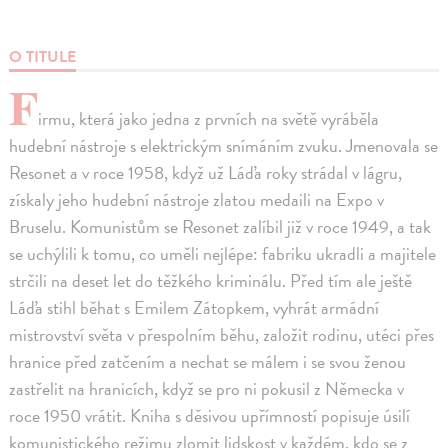
O TITULE
F
irmu, která jako jedna z prvních na světě vyráběla
hudební nástroje s elektrickým snímáním zvuku. Jmenovala se
Resonet a v roce 1958, když už Láďa roky strádal v lágru,
získaly jeho hudební nástroje zlatou medaili na Expo v
Bruselu. Komunistům se Resonet zalíbil již v roce 1949, a tak
se uchýlili k tomu, co uměli nejlépe: fabriku ukradli a majitele
strčili na deset let do těžkého kriminálu. Před tím ale ještě
Láďa stihl běhat s Emilem Zátopkem, vyhrát armádní
mistrovství světa v přespolním běhu, založit rodinu, utéci přes
hranice před zatčením a nechat se málem i se svou ženou
zastřelit na hranicích, když se pro ni pokusil z Německa v
roce 1950 vrátit. Kniha s děsivou upřímností popisuje úsilí
komunistického režimu zlomit lidskost v každém, kdo se z