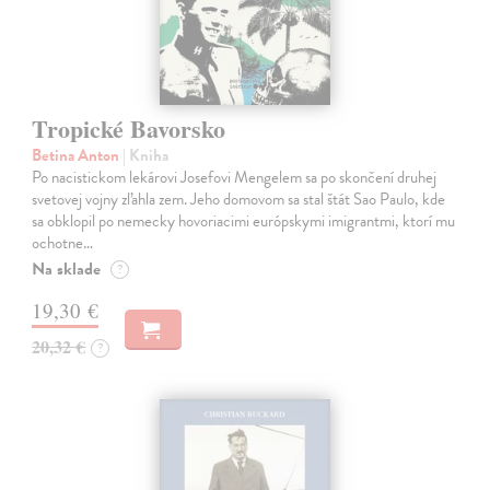
Tropické Bavorsko
Betina Anton
| Kniha
Po nacistickom lekárovi Josefovi Mengelem sa po skončení druhej
svetovej vojny zľahla zem. Jeho domovom sa stal štát Sao Paulo, kde
sa obklopil po nemecky hovoriacimi európskymi imigrantmi, ktorí mu
ochotne…
Na sklade
?
19,30 €
20,32 €
?