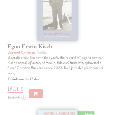
Egon Erwin Kisch
Buckard Christian
| Kniha
Biografii pražského novináře a „zuřivého reportéra“ Egona Erwina
Kische napsal její autor, německo-židovský žurnalista, spisovatel a
filmař Christian Buckard v roce 2023. Také jeho dvě předcházející
knihy,…
Zasielame do 12 dní
19,11 €
19,70 €
?
na sklade