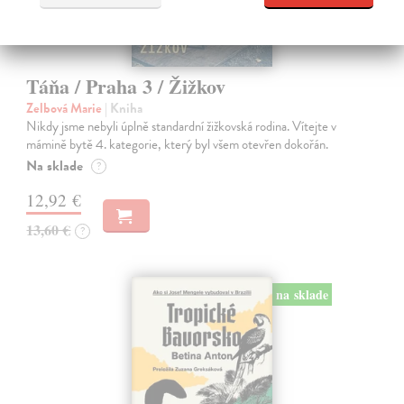
Táňa / Praha 3 / Žižkov
Zelbová Marie
| Kniha
Nikdy jsme nebyli úplně standardní žižkovská rodina. Vítejte v
mámině bytě 4. kategorie, který byl všem otevřen dokořán.
Na sklade
?
12,92 €
13,60 €
?
na sklade