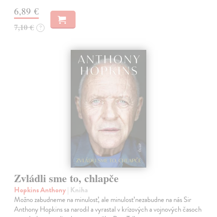
6,89 €
7,10 €
?
Zvládli sme to, chlapče
Hopkins Anthony
| Kniha
Možno zabudneme na minulosť, ale minulosť nezabudne na nás Sir
Anthony Hopkins sa narodil a vyrastal v krízových a vojnových časoch