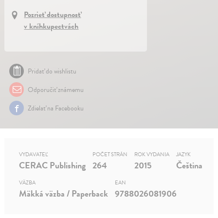
Pozrieť dostupnosť
v kníhkupectvách
Pridať do wishlistu
Odporučiť známemu
Zdielať na Facebooku
VYDAVATEĽ
POČET STRÁN
ROK VYDANIA
JAZYK
CERAC Publishing
264
2015
Čeština
VÄZBA
EAN
Mäkká väzba / Paperback
9788026081906