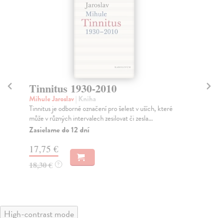
Tinnitus 1930-2010
S
Mihule Jaroslav
| Kniha
Kov
Tinnitus je odborné označení pro šelest v uších, které
Dvo
může v různých intervalech zesilovat či zesla...
mot
Zasielame do 12 dní
Za
17,75 €
16
18,30 €
17
?
High-contrast mode