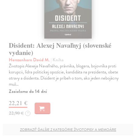
Disident: Alexej Navaľnyj (slovenské
vydanie)
Herszenhorn David M.
| Kniha
Životopis Alexeja Navaľného, právnika, blogera, bojovníka proti
korupcii, lídra politickej opozície, kandidáta na prezidenta, obete
otravy a disidenta. Disident je príbeh o tom, ako jeden nebojácny
muž…
Zasielame do 14 dní
22,21 €
22,90 €
?
ZOBRAZIŤ ĎALŠIE Z KATEGÓRIE ŽIVOTOPISY A MEMOÁRE