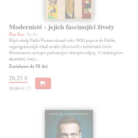
Modernisté - jejich fascinující životy
Roe Sue
| Kniha
Když mladý Pablo Picasso dorazil roku 1900 poprvé do Paříže,
nejprogresivnější mladí umělci žili a tvořili v bohémské čtvrti
Montmartre na kopci pod starými větrnými mlýny. V následujícím
desetiletí, mezi…
Zasielame do 10 dní
20,23 €
20,86 €
?