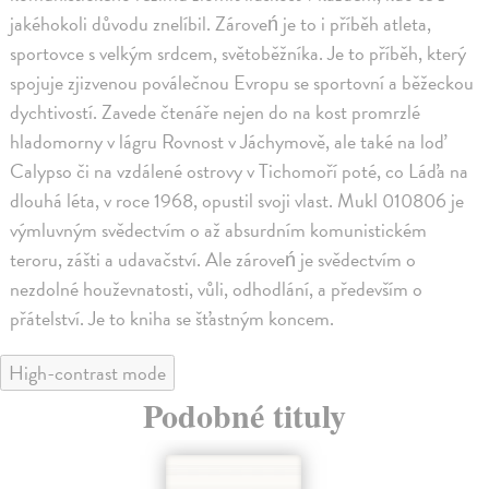
jakéhokoli důvodu znelíbil. Zároveń je to i příběh atleta,
sportovce s velkým srdcem, světoběžníka. Je to příběh, který
spojuje zjizvenou poválečnou Evropu se sportovní a běžeckou
dychtivostí. Zavede čtenáře nejen do na kost promrzlé
hladomorny v lágru Rovnost v Jáchymově, ale také na loď
Calypso či na vzdálené ostrovy v Tichomoří poté, co Láďa na
dlouhá léta, v roce 1968, opustil svoji vlast. Mukl 010806 je
výmluvným svědectvím o až absurdním komunistickém
teroru, zášti a udavačství. Ale zároveń je svědectvím o
nezdolné houževnatosti, vůli, odhodlání, a především o
přátelství. Je to kniha se šťastným koncem.
High-contrast mode
Podobné tituly