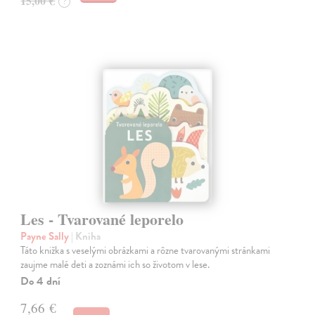
15,00 €
?
Les - Tvarované leporelo
Payne Sally
| Kniha
Táto knižka s veselými obrázkami a rôzne tvarovanými stránkami
zaujme malé deti a zoznámi ich so životom v lese.
Do 4 dní
7,66 €