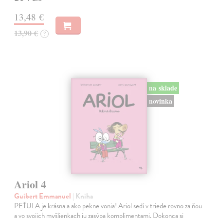
13,48 €
13,90 €
?
na sklade
novinka
Ariol 4
Guibert Emmanuel
| Kniha
PEŤULA je krásna a ako pekne vonia! Ariol sedí v triede rovno za ňou
a vo svojich myšlienkach ju zasýpa komplimentami. Dokonca si