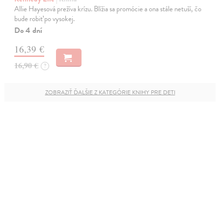
Allie Hayesová prežíva krízu. Blížia sa promócie a ona stále netuší, čo
bude robiť po vysokej.
Do 4 dní
16,39 €
16,90 €
?
ZOBRAZIŤ ĎALŠIE Z KATEGÓRIE KNIHY PRE DETI