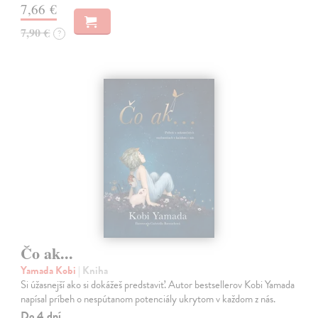
7,66 €
7,90 €
?
Čo ak...
Yamada Kobi
| Kniha
Si úžasnejší ako si dokážeš predstaviť. Autor bestsellerov Kobi Yamada
napísal príbeh o nespútanom potenciály ukrytom v každom z nás.
Do 4 dní