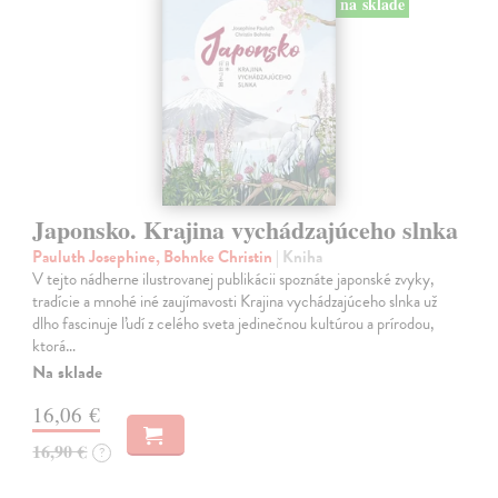
na sklade
Japonsko. Krajina vychádzajúceho slnka
Pauluth Josephine, Bohnke Christin
| Kniha
V tejto nádherne ilustrovanej publikácii spoznáte japonské zvyky,
tradície a mnohé iné zaujímavosti Krajina vychádzajúceho slnka už
dlho fascinuje ľudí z celého sveta jedinečnou kultúrou a prírodou,
ktorá…
Na sklade
16,06 €
16,90 €
?