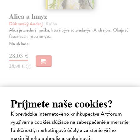
Alica a hmyz
Dúbravský Andrej
| Kniha
Alica je zvedavá mačka, ktorá býva so zvedavým Andrejom. Obaja sú
fascinovaní ríšou hmyzu.
Na sklade
28,03 €
28,90 €
?
Príjmete naše cookies?
na sklade
K prevádzke internetového kníhkupectva Artforum
využívame cookies slúžiace na zabezpečenie a meranie
funkčnosti, marketingové účely a zaistenie vášho
maximálneho pohodlia a spokojnosti.