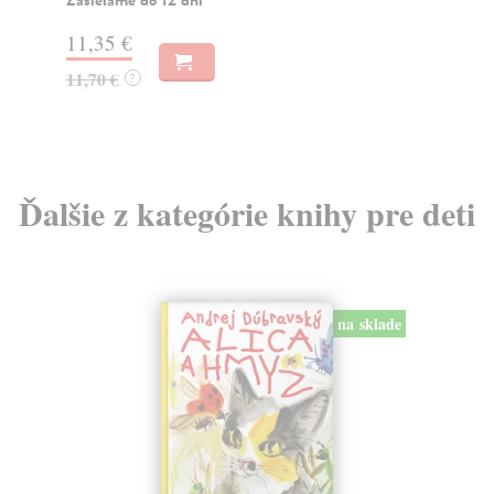
10,48 €
15
10,80 €
15
?
Ďalšie z kategórie knihy pre deti
na sklade