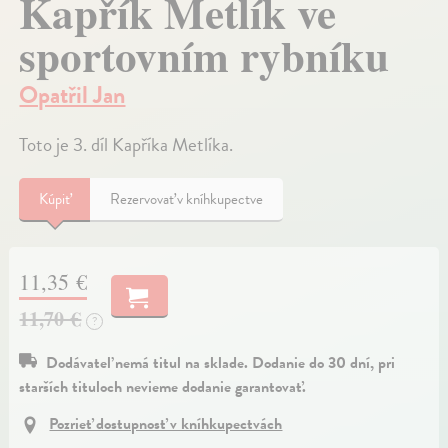
Kapřík Metlík ve
sportovním rybníku
Opatřil Jan
Toto je 3. díl Kapříka Metlíka.
Kúpiť
Rezervovať v kníhkupectve
11,35 €
11,70 €
?
Dodávateľ nemá titul na sklade. Dodanie do 30 dní, pri
starších tituloch nevieme dodanie garantovať.
Pozrieť dostupnosť v kníhkupectvách