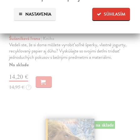
NASTAVENIA
SÚHLASÍM
Profesor Tekvička a Števko v domácom
laboratóriu
Šušaníková Ivana
| Kniha
Vedeli ste, že si doma môžete vyrobiť soľné šperky, vlastné jogurty,
recyklovaný papier aj dúhu? Vyskúšajte so svojimi deťmi tridsať
jednoduchých pokusov s bežnými predmetmi a materiálmi.
Na sklade
14,20 €
14,95 €
?
na sklade