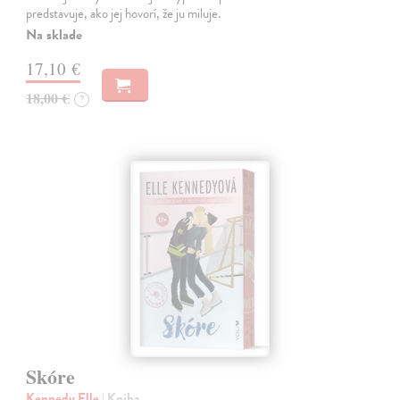
predstavuje, ako jej hovorí, že ju miluje.
Na sklade
17,10 €
18,00 €
?
Skóre
Kennedy Elle
| Kniha