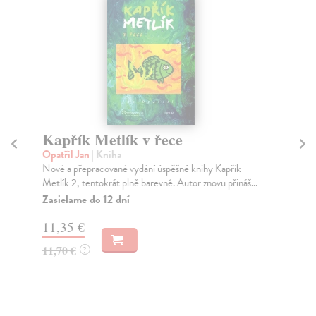
Kapřík Metlík v řece
K
Opatřil Jan
| Kniha
Opa
Nové a přepracované vydání úspěšné knihy Kapřík
Nov
Metlík 2, tentokrát plně barevné. Autor znovu přináš...
pot
Zasielame do 12 dní
Za
11,35 €
11
11,70 €
11
?