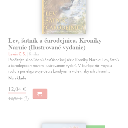
Lev, šatník a čarodejnica. Kroniky
Narnie (Ilustrované vydanie)
Lewis C.S.
| Kniha
Prečítajte si obľúbenú časť úspešnej série Kroniky Narnie: Lev, šatník
a čarodejnica v novom ilustrovanom vydaní. V Európe zúri vojna a
rodičia posielajú svoje deti z Londýna na vidiek, aby ich chránili…
Na sklade
12,04 €
12,95 €
?