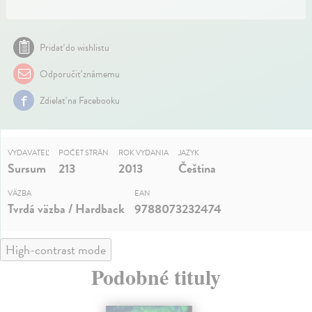
Pridať do wishlistu
Odporučiť známemu
Zdielať na Facebooku
VYDAVATEĽ
POČET STRÁN
ROK VYDANIA
JAZYK
Sursum
213
2013
Čeština
VÄZBA
EAN
Tvrdá väzba / Hardback
9788073232474
High-contrast mode
Podobné tituly