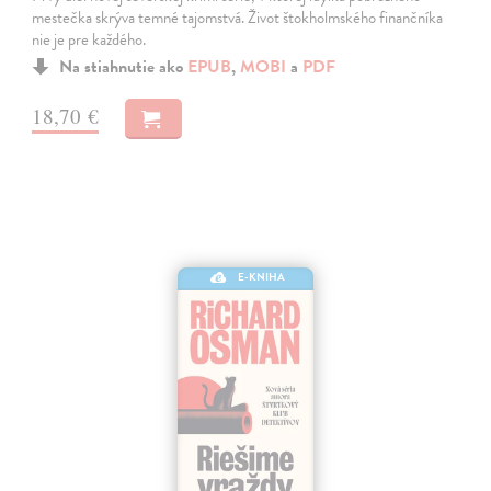
mestečka skrýva temné tajomstvá. Život štokholmského finančníka
nie je pre každého.
Na stiahnutie ako
EPUB
,
MOBI
a
PDF
18,70 €
E-KNIHA