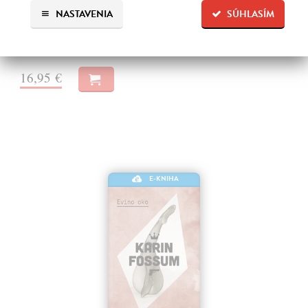
terapeutky a autorky kníh Toto mali čítať naši rodičia a Toto by si mali
NASTAVENIA
SÚHLASÍM
prečítať všetci, ktorých máte radi. Keď sa pri útesoch Beachy Head
nájde…
Na stiahnutie ako
EPUB
,
MOBI
a
PDF
16,95 €
E-KNIHA