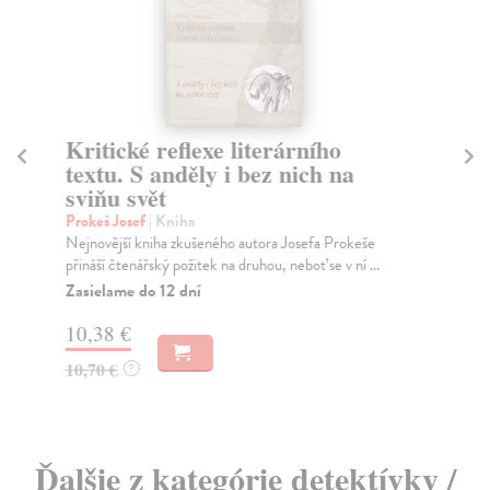
Kritické reflexe literárního
Tá
textu. S anděly i bez nich na
Ze
sviňu svět
Nik
Vít
Prokeš Josef
| Kniha
Na
Nejnovější kniha zkušeného autora Josefa Prokeše
přináší čtenářský požitek na druhou, neboť se v ní ...
12
Zasielame do 12 dní
13
10,38 €
10,70 €
?
Ďalšie z kategórie detektívky /