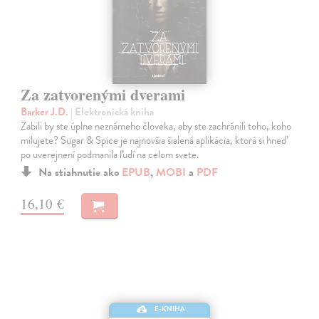
Za zatvorenými dverami
Barker J.D.
| Elektronická kniha
Zabili by ste úplne neznámeho človeka, aby ste zachránili toho, koho
milujete? Sugar & Spice je najnovšia šialená aplikácia, ktorá si hneď
po uverejnení podmanila ľudí na celom svete.
Na stiahnutie ako
EPUB
,
MOBI
a
PDF
16,10 €
E-KNIHA