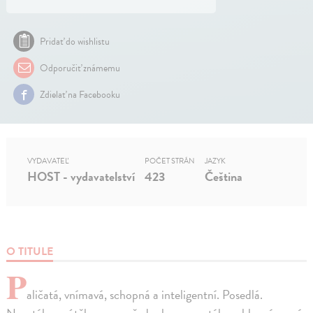
Pridať do wishlistu
Odporučiť známemu
Zdielať na Facebooku
VYDAVATEĽ
POČET STRÁN
JAZYK
HOST - vydavatelství
423
Čeština
O TITULE
P
aličatá, vnímavá, schopná a inteligentní. Posedlá.