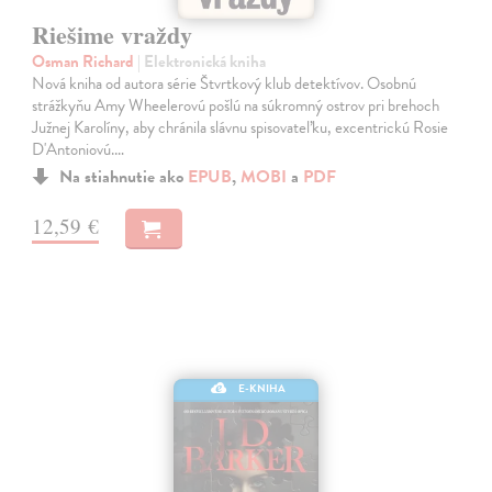
Riešime vraždy
Osman Richard
| Elektronická kniha
Nová kniha od autora série Štvrtkový klub detektívov. Osobnú
strážkyňu Amy Wheelerovú pošlú na súkromný ostrov pri brehoch
Južnej Karolíny, aby chránila slávnu spisovateľku, excentrickú Rosie
D'Antoniovú.…
Na stiahnutie ako
EPUB
,
MOBI
a
PDF
12,59 €
E-KNIHA