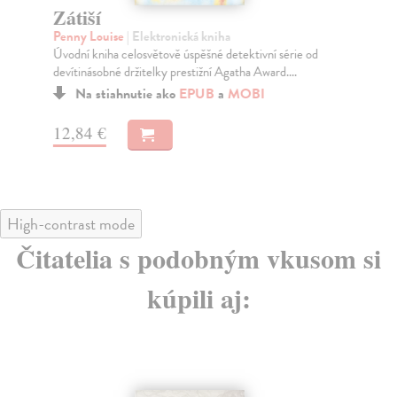
Zátiší
Š
Penny Louise
| Elektronická kniha
Pe
Úvodní kniha celosvětově úspěšné detektivní série od
Vyt
devítinásobné držitelky prestižní Agatha Award....
man
n...
Na stiahnutie ako
EPUB
a
MOBI
12,84 €
19
High-contrast mode
Čitatelia s podobným vkusom si
kúpili aj: