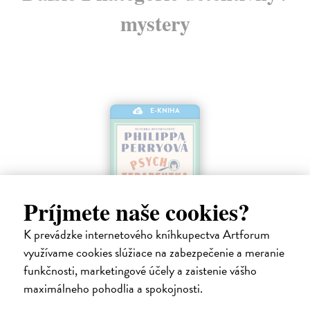
mystery
E-KNIHA
Príjmete naše cookies?
K prevádzke internetového kníhkupectva Artforum
využívame cookies slúžiace na zabezpečenie a meranie
Psychoterapeutka v akcii
funkčnosti, marketingové účely a zaistenie vášho
Perryová Philippa
| Elektronická kniha
maximálneho pohodlia a spokojnosti.
Mimoriadne zábavná detektívka od najobľúbenejšej britskej