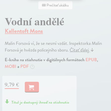
Prečítať ukážku
Vodní andělé
Kallentoft Mons
Malin Forsová ví, že se nesmí vzdát. Inspektorka Malin
Forsová je hvězda policejního sboru.
Čítať ďalej
↓
E-kniha na stiahnutie v digitálnych formátoch
EPUB
,
MOBI
a
PDF
?
9,79 €
Titul je dostupný ihneď na stiahnutie