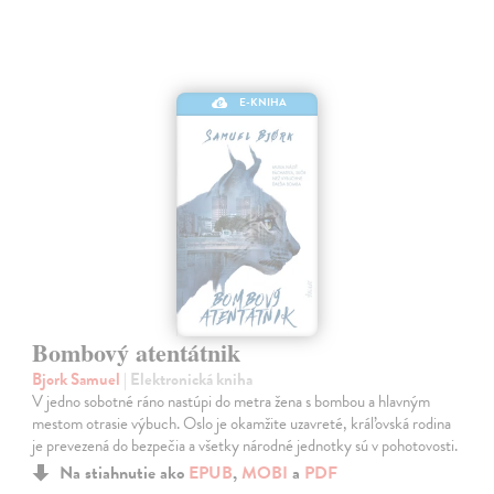
E-KNIHA
Bombový atentátnik
Bjork Samuel
| Elektronická kniha
V jedno sobotné ráno nastúpi do metra žena s bombou a hlavným
mestom otrasie výbuch. Oslo je okamžite uzavreté, kráľovská rodina
je prevezená do bezpečia a všetky národné jednotky sú v pohotovosti.
Na stiahnutie ako
EPUB
,
MOBI
a
PDF