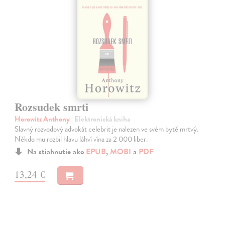
Rozsudek smrti
Horowitz Anthony
| Elektronická kniha
Slavný rozvodový advokát celebrit je nalezen ve svém bytě mrtvý.
Někdo mu rozbil hlavu láhví vína za 2 000 liber.
Na stiahnutie ako
EPUB
,
MOBI
a
PDF
13,24 €