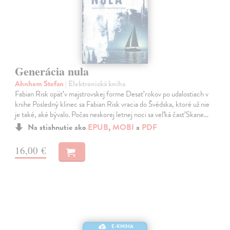
Generácia nula
Ahnhem Stefan
| Elektronická kniha
Fabian Risk opäť v majstrovskej forme Desať rokov po udalostiach v
knihe Posledný klinec sa Fabian Risk vracia do Švédska, ktoré už nie
je také, aké bývalo. Počas neskorej letnej noci sa veľká časť Skane…
Na stiahnutie ako
EPUB
,
MOBI
a
PDF
16,00 €
E-KNIHA