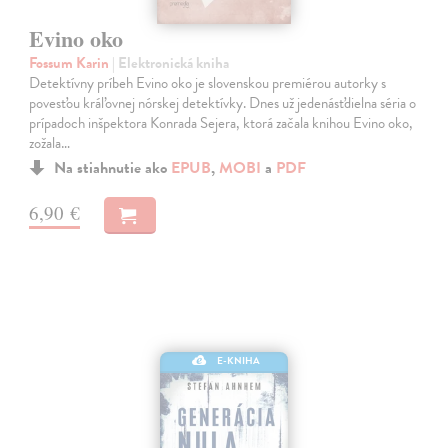
Evino oko
Fossum Karin
| Elektronická kniha
Detektívny príbeh Evino oko je slovenskou premiérou autorky s
povesťou kráľovnej nórskej detektívky. Dnes už jedenásťdielna séria o
prípadoch inšpektora Konrada Sejera, ktorá začala knihou Evino oko,
zožala…
Na stiahnutie ako
EPUB
,
MOBI
a
PDF
6,90 €
E-KNIHA