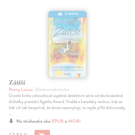
E-KNIHA
Zátiší
Penny Louise
| Elektronická kniha
Úvodní kniha celosvětově úspěšné detektivní série od devítinásobné
držitelky prestižní Agatha Award. Vražda a kanadský venkov, kde se
lidé cítí tak bezpečně, že doma nezamykají, to nejde příliš dohromady.
…
Na stiahnutie ako
EPUB
a
MOBI
12,84 €