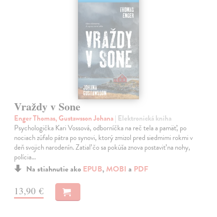
Vraždy v Sone
Enger Thomas, Gustawsson Johana
| Elektronická kniha
Psychologička Kari Vossová, odborníčka na reč tela a pamäť, po
nociach zúfalo pátra po synovi, ktorý zmizol pred siedmimi rokmi v
deň svojich narodenín. Zatiaľ čo sa pokúša znova postaviť na nohy,
polícia…
Na stiahnutie ako
EPUB
,
MOBI
a
PDF
13,90 €