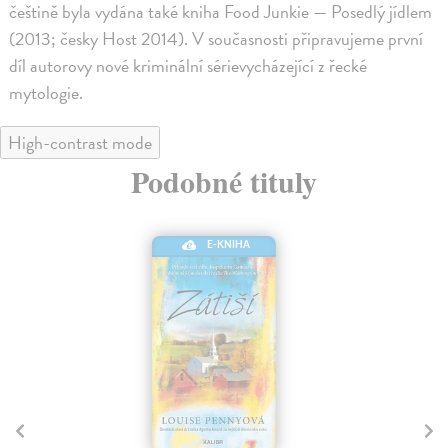
češtině byla vydána také kniha Food Junkie — Posedlý jídlem
(2013; česky Host 2014). V současnosti připravujeme první
díl autorovy nové kriminální sérievycházející z řecké
mytologie.
High-contrast mode
Podobné tituly
E-KNIHA