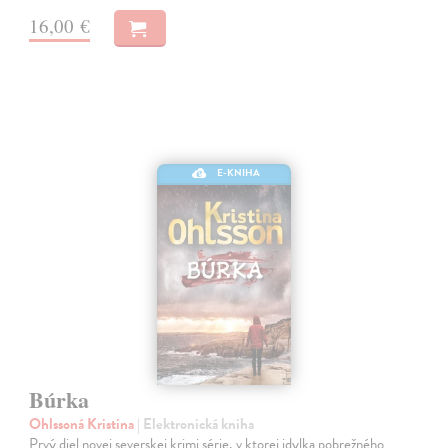
16,00 €
E-KNIHA
Búrka
Ohlssoná Kristina
| Elektronická kniha
Prvý diel novej severskej krimi série, v ktorej idylka pobrežného