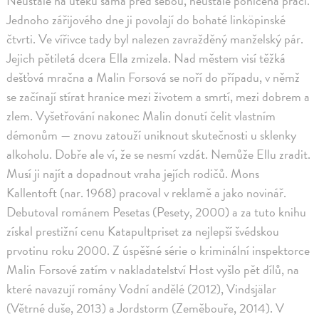
Neustále na útěku sama před sebou, neustále pohlcená prací.
Jednoho zářijového dne ji povolají do bohaté linköpinské
čtvrti. Ve vířivce tady byl nalezen zavražděný manželský pár.
Jejich pětiletá dcera Ella zmizela. Nad městem visí těžká
dešťová mračna a Malin Forsová se noří do případu, v němž
se začínají stírat hranice mezi životem a smrtí, mezi dobrem a
zlem. Vyšetřování nakonec Malin donutí čelit vlastním
démonům — znovu zatouží uniknout skutečnosti u sklenky
alkoholu. Dobře ale ví, že se nesmí vzdát. Nemůže Ellu zradit.
Musí ji najít a dopadnout vraha jejích rodičů. Mons
Kallentoft (nar. 1968) pracoval v reklamě a jako novinář.
Debutoval románem Pesetas (Pesety, 2000) a za tuto knihu
získal prestižní cenu Katapultpriset za nejlepší švédskou
prvotinu roku 2000. Z úspěšné série o kriminální inspektorce
Malin Forsové zatím v nakladatelství Host vyšlo pět dílů, na
které navazují romány Vodní andělé (2012), Vindsjälar
(Větrné duše, 2013) a Jordstorm (Zeměbouře, 2014). V