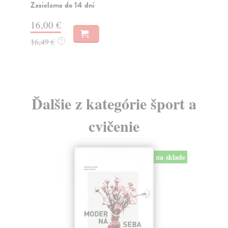
Zasielame do 14 dní
Za
16,00 €
12
16,49 €
13
?
Ďalšie z kategórie šport a
cvičenie
na sklade