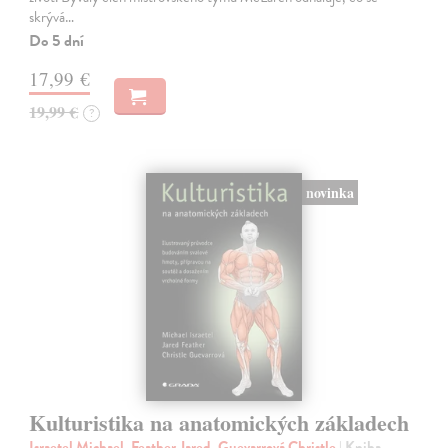
skrývá…
Do 5 dní
17,99 €
19,99 €
?
novinka
Kulturistika na anatomických základech
Israetel Michael, Feather Jared, Guevarrová Christle
| Kniha