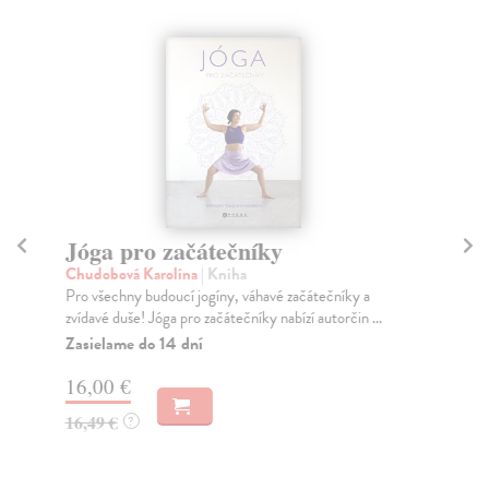
Jóga pro začátečníky
K
Chudobová Karolína
| Kniha
Uhl
Pro všechny budoucí jogíny, váhavé začátečníky a
Kra
zvídavé duše! Jóga pro začátečníky nabízí autorčin ...
cyk
Zasielame do 14 dní
Za
16,00 €
17
16,49 €
17
?