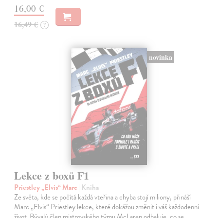
16,00 €
16,49 €
?
novinka
Lekce z boxů F1
Priestley „Elvis“ Marc
| Kniha
Ze světa, kde se počítá každá vteřina a chyba stojí miliony, přináší
Marc „Elvis“ Priestley lekce, které dokážou změnit i váš každodenní
život. Bývalý člen mistrovského týmu McLaren odhaluje, co se