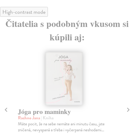
High-contrast mode
Čitatelia s podobným vkusom si
kúpili aj:
Jóga pro maminky
J
Rachno Jana
| Kniha
Co
Máte pocit, že na sebe nemáte ani minutu času, jste
Nau
zničená, nevyspaná a třeba i vyčerpaná neshodami...
pro