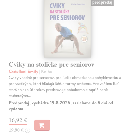
predpredaj
Cviky na stoličke pre seniorov
Castellani Emily
| Kniha
Cviky vhodné pre seniorov, pre ľudí s obmedzenou pohyblivosťou a
pre všetkých, ktorí hľadajú ľahšie formy cvičenia. Pre väčšinu ľudí
starších ako 60 rokov predstavuje pobolievanie zapríčinené
stuhnutými…
Predpredaj, vychádza 19.8.2026, zasielame do 5 dní od
vydania
16,92 €
19,90 €
?