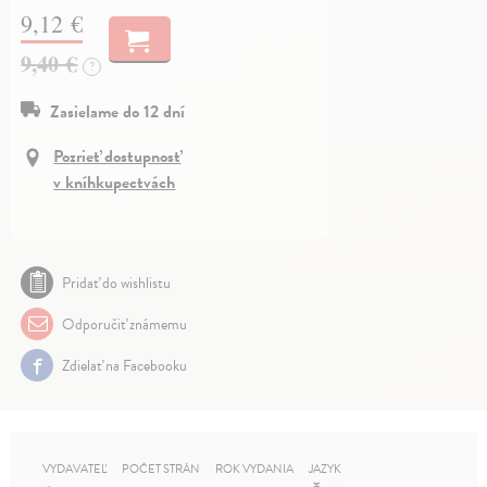
9,12 €
9,40 €
?
Zasielame do 12 dní
Pozrieť dostupnosť
v kníhkupectvách
Pridať do wishlistu
Odporučiť známemu
Zdielať na Facebooku
VYDAVATEĽ
POČET STRÁN
ROK VYDANIA
JAZYK