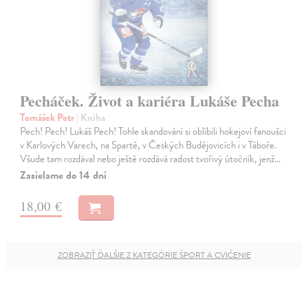
Pecháček. Život a kariéra Lukáše Pecha
Tomášek Petr
| Kniha
Pech! Pech! Lukáš Pech! Tohle skandování si oblíbili hokejoví fanoušci
v Karlových Varech, na Spartě, v Českých Budějovicích i v Táboře.
Všude tam rozdával nebo ještě rozdává radost tvořivý útočník, jenž…
Zasielame do 14 dní
18,00 €
ZOBRAZIŤ ĎALŠIE Z KATEGÓRIE ŠPORT A CVIČENIE