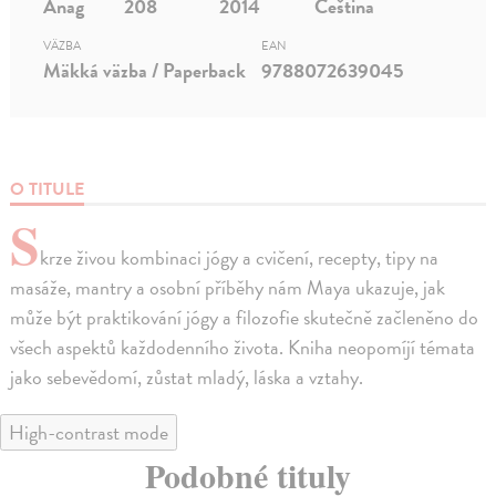
Anag
208
2014
Čeština
VÄZBA
EAN
Mäkká väzba / Paperback
9788072639045
O TITULE
S
krze živou kombinaci jógy a cvičení, recepty, tipy na
masáže, mantry a osobní příběhy nám Maya ukazuje, jak
může být praktikování jógy a filozofie skutečně začleněno do
všech aspektů každodenního života. Kniha neopomíjí témata
jako sebevědomí, zůstat mladý, láska a vztahy.
High-contrast mode
Podobné tituly