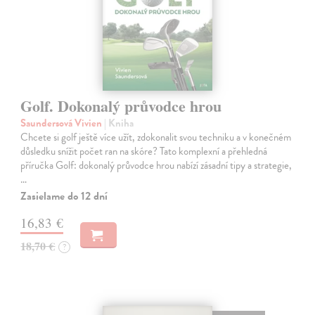
Golf. Dokonalý průvodce hrou
Saundersová Vivien
| Kniha
Chcete si golf ještě více užít, zdokonalit svou techniku a v konečném
důsledku snížit počet ran na skóre? Tato komplexní a přehledná
příručka Golf: dokonalý průvodce hrou nabízí zásadní tipy a strategie,
…
Zasielame do 12 dní
16,83 €
18,70 €
?