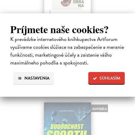
Príjmete naše cookies?
Moderná sebaobrana
K prevádzke internetového kníhkupectva Artforum
Houdek Jasmína, Houdek Pavel
| Kniha
Stretli ste sa niekedy so sexuálnym obťažovaním? Čelili ste
využívame cookies slúžiace na zabezpečenie a meranie
sexistickým vtipom alebo nevhodným narážkam svojho šéfa?
funkčnosti, marketingové účely a zaistenie vášho
Na sklade
?
maximálneho pohodlia a spokojnosti.
17,01 €
NASTAVENIA
SÚHLASÍM
17,90 €
?
novinka