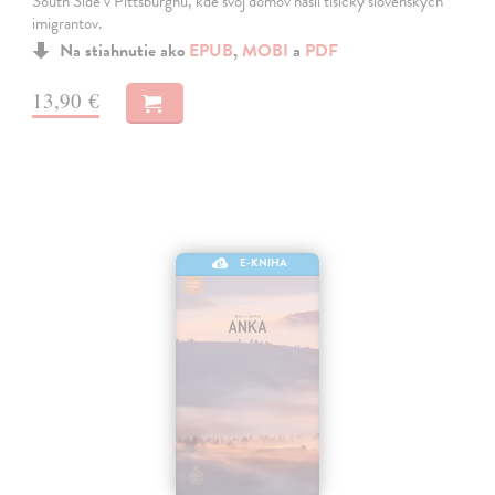
South Side v Pittsburghu, kde svoj domov našli tisícky slovenských
imigrantov.
Na stiahnutie ako
EPUB
,
MOBI
a
PDF
13,90 €
E-KNIHA