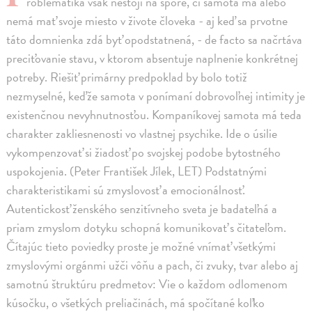
roblematika však nestojí na spore, či samota má alebo
nemá mať svoje miesto v živote človeka - aj keď sa prvotne
táto domnienka zdá byť opodstatnená, - de facto sa načrtáva
preciťovanie stavu, v ktorom absentuje naplnenie konkrétnej
potreby. Riešiť primárny predpoklad by bolo totiž
nezmyselné, keďže samota v ponímaní dobrovoľnej intimity je
existenčnou nevyhnutnosťou. Kompaníkovej samota má teda
charakter zakliesnenosti vo vlastnej psychike. Ide o úsilie
vykompenzovať si žiadosť po svojskej podobe bytostného
uspokojenia. (Peter František Jílek, LET) Podstatnými
charakteristikami sú zmyslovosť a emocionálnosť.
Autentickosť ženského senzitívneho sveta je badateľná a
priam zmyslom dotyku schopná komunikovať s čitateľom.
Čítajúc tieto poviedky proste je možné vnímať všetkými
zmyslovými orgánmi užči vôňu a pach, či zvuky, tvar alebo aj
samotnú štruktúru predmetov: Vie o každom odlomenom
kúsočku, o všetkých preliačinách, má spočítané koľko