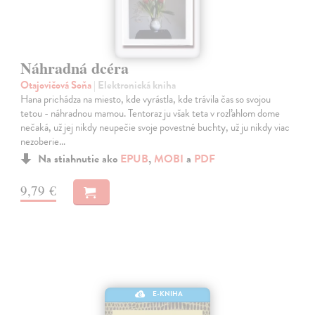
Náhradná dcéra
Otajovičová Soňa
| Elektronická kniha
Hana prichádza na miesto, kde vyrástla, kde trávila čas so svojou
tetou - náhradnou mamou. Tentoraz ju však teta v rozľahlom dome
nečaká, už jej nikdy neupečie svoje povestné buchty, už ju nikdy viac
nezoberie…
Na stiahnutie ako
EPUB
,
MOBI
a
PDF
9,79 €
E-KNIHA