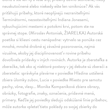
neuskutočnené alebo niekedy ešte len vzniknúce? Ak vás
priťahujú príbehy, ktoré neoplývajú nezraniteľnými
Terminátormi, nezastaviteľnými Indiana Jonesami,
vybuchujúcimi mestami a potokmi krvi, potom ste na
správnej stope. (Miroslav Antoniak, ŽIARELKA) Autorská
poetika si kliesni cestu nenápadne: vytrvalo sa ponúka cez
mnohé, mnohé drobné aj závažné pozorovania, najmä
vizuálne, akoby jej disciplinovanosť v rovine príbehu
dovoľovala prídavky v iných rovinách. Autorka je zberateľka a
zberačka, tak ako aj niektoré postavy v jej debute sú zberači a
zberatelia: správkyňa plavárne v poviedke Hladina ustálená
zbiera úlomky zubov, Lucia v poviedke Miesto pre samotu
pachy, vône, vlasy... Monika Kompaníková zbiera obrazy,
obrázky, fotografie, znaky, označenia, prídavné mená,
prímery. Keďže jej poviedky sledujú odskúšané línie príbehov,
môže autorka vpletať tieto poklady zo svojej zbierky do