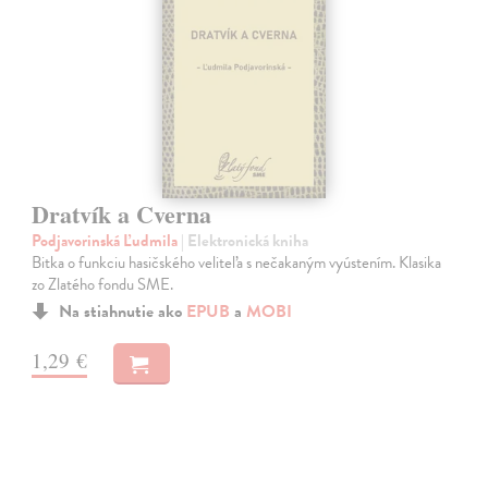
Dratvík a Cverna
Podjavorinská Ľudmila
| Elektronická kniha
Bitka o funkciu hasičského veliteľa s nečakaným vyústením. Klasika
zo Zlatého fondu SME.
Na stiahnutie ako
EPUB
a
MOBI
1,29 €