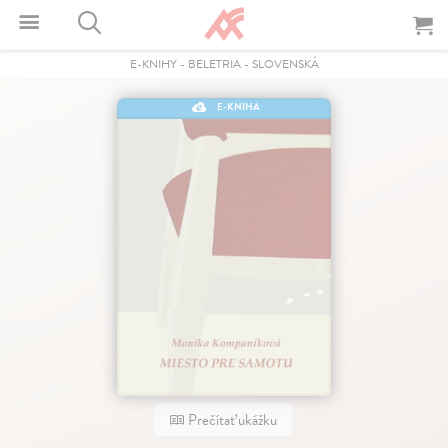
E-KNIHY
-
BELETRIA
-
SLOVENSKÁ
E-KNIHA
Prečítať ukážku