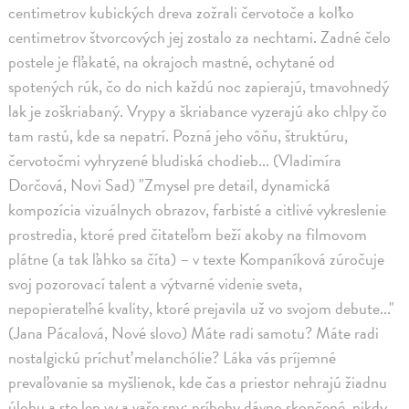
centimetrov kubických dreva zožrali červotoče a koľko
centimetrov štvorcových jej zostalo za nechtami. Zadné čelo
postele je fľakaté, na okrajoch mastné, ochytané od
spotených rúk, čo do nich každú noc zapierajú, tmavohnedý
lak je zoškriabaný. Vrypy a škriabance vyzerajú ako chlpy čo
tam rastú, kde sa nepatrí. Pozná jeho vôňu, štruktúru,
červotočmi vyhryzené bludiská chodieb... (Vladimíra
Dorčová, Novi Sad) "Zmysel pre detail, dynamická
kompozícia vizuálnych obrazov, farbisté a citlivé vykreslenie
prostredia, ktoré pred čitateľom beží akoby na filmovom
plátne (a tak ľahko sa číta) – v texte Kompaníková zúročuje
svoj pozorovací talent a výtvarné videnie sveta,
nepopierateľné kvality, ktoré prejavila už vo svojom debute..."
(Jana Pácalová, Nové slovo) Máte radi samotu? Máte radi
nostalgickú príchuť melanchólie? Láka vás príjemné
prevaľovanie sa myšlienok, kde čas a priestor nehrajú žiadnu
úlohu a ste len vy a vaše sny; príbehy dávno skončené, nikdy