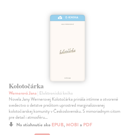
E-KNIHA
Kolotočárka
Wernerová Jana
| Elektronická kniha
Novela Jany Wernerovej Kolotočárka prináša intímne a otvorené
svedectvo o detstve prežitom uprostred marginalizovanej
kolotočiarskej komunity v Československu. S mimoriadnym citom
pre detail i atmosféru…
Na stiahnutie ako
EPUB
,
MOBI
a
PDF