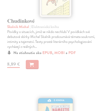
Chudinkové
Skalník Michal
| Elektronická kniha
Povídky o situacích, jimiž se nikdo nechlubí V povídkách své
debutové sbírky Michal Skalník prozkoumává témata soukromí,
intimity a tajemství. Texty prosté literárního psychologizování
vycházejí z reálných…
Na stiahnutie ako
EPUB
,
MOBI
a
PDF
8,89 €
E-KNIHA