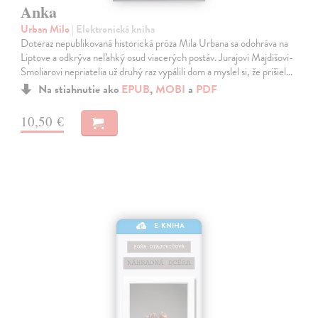
Anka
Urban Milo
| Elektronická kniha
Doteraz nepublikovaná historická próza Mila Urbana sa odohráva na
Liptove a odkrýva neľahký osud viacerých postáv. Jurajovi Majdišovi-
Smoliarovi nepriatelia už druhý raz vypálili dom a myslel si, že prišiel…
Na stiahnutie ako
EPUB
,
MOBI
a
PDF
10,50 €
E-KNIHA