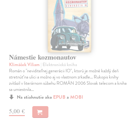
Námestie kozmonautov
Klimáček Viliam
| Elektronická kniha
Román o "neviditeľnej generácii IO", ktorú je možné každý deň
stretnúť na ulici a možno aj vo vlastnom zrkadle... Rukopis knihy
zvíťazil v literárnom súbehu ROMÁN 2006 Slovak telecom a kniha
sa umiestnila…
Na stiahnutie ako
EPUB
a
MOBI
5,00 €