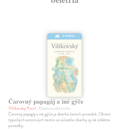
E-KNIHA
Čarovný papagáj a iné gýče
Vilikovský Pavel
| Elektronická kniha
Čarovný papagáj a iné gýče je zbierka ôsmich poviedok. Okrem
typických autorových textov sú súčasťou zbierky aj iné zvláštne
poviedky.