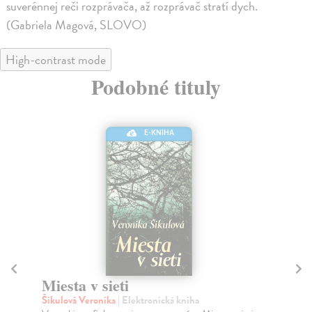
suverénnej reči rozprávača, až rozprávač stratí dych.
(Gabriela Magová, SLOVO)
High-contrast mode
Podobné tituly
E-KNIHA
Miesta v sieti
M
Šikulová Veronika
| Elektronická kniha
Ra