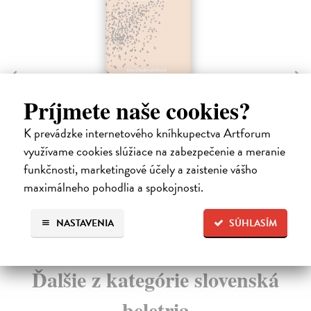
M
Ba
Umenie blízkosti
Mie
Príjmete naše cookies?
Hrustič Ján
| Elektronická kniha
Ing
Psychológ Ján Hrustič hovorí, že osamelosť je, keď
Ne.
K prevádzke internetového kníhkupectva Artforum
sme vedľa seba, ale každý vo svojom svete. Keď pa...
Do
využívame cookies slúžiace na zabezpečenie a meranie
Na stiahnutie ako
EPUB
,
MOBI
a
PDF
30
funkčnosti, marketingové účely a zaistenie vášho
3,
maximálneho pohodlia a spokojnosti.
13,90 €
3,
NASTAVENIA
SÚHLASÍM
Ďalšie z kategórie slovenská
beletria