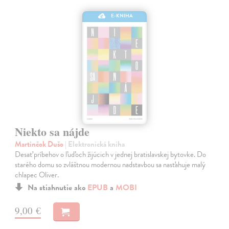
E-KNIHA
Niekto sa nájde
Martinčok Dušo
| Elektronická kniha
Desať príbehov o ľuďoch žijúcich v jednej bratislavskej bytovke. Do
starého domu so zvláštnou modernou nadstavbou sa nasťahuje malý
chlapec Oliver.
Na stiahnutie ako
EPUB
a
MOBI
9,00 €