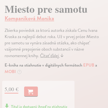
Miesto pre samotu
Kompaníková Monika
Zbierka poviedok za ktorú autorka získala Cenu Ivana
Kraska za najlepší debut roka. Už v prvej próze Miesto
pre samotu sa vynára zásadná otázka, ako chápať
vzájomné prepojenie oboch substancií v názve
rovnomennej knihy.
Čítať ďalej
↓
E-kniha na stiahnutie v digitálnych formátoch
EPUB
a
MOBI
?
5,00 €
Titul je dostupný ihneď na stiahnutie