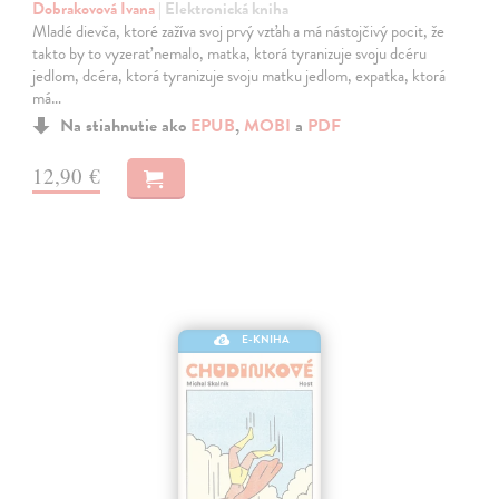
Dobrakovová Ivana
| Elektronická kniha
Mladé dievča, ktoré zažíva svoj prvý vzťah a má nástojčivý pocit, že
takto by to vyzerať nemalo, matka, ktorá tyranizuje svoju dcéru
jedlom, dcéra, ktorá tyranizuje svoju matku jedlom, expatka, ktorá
má…
Na stiahnutie ako
EPUB
,
MOBI
a
PDF
12,90 €
E-KNIHA