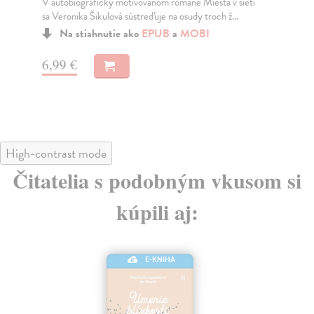
V autobiograficky motivovanom románe Miesta v sieti
Kým
sa Veronika Šikulová sústreďuje na osudy troch ž...
cel
Na stiahnutie ako
EPUB
a
MOBI
6,99 €
7,
High-contrast mode
Čitatelia s podobným vkusom si
kúpili aj:
E-KNIHA