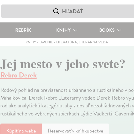
REBRÍK
KNIHY
BOOKS
KNIHY
-
UMENIE
-
LITERATÚRA, LITERÁRNA VEDA
Jej mesto v jeho svete?
Rebro Derek
Rodový pohľad na previazanosť urbánneho a rustikálneho v po
Mihalkoviča. Derek Rebro „Literárny vedec Derek Rebro využí
rod ako analytickú kategóriu, aby z dosiaľ nezohľadňovaných 
rustikálneho vo vybraných zbierkach Lýdie Vadkerti-Gavorník
Kúpiť
na webe
Rezervovať v kníhkupectve