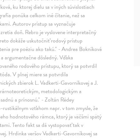
vá, ku ktorej dielu sa v iných súvislostiach
grafia ponúka celkom iné čítanie, než sa
rkami. Autorov prístup sa vyznačuje
zretia doň. Rebro je vyslovene interpretačný
 preto dokáže uskutočniť rodový prístup
istenia pre poéziu ako takú." - Andrea Bokníková
ý a argumentačne dôsledný. Vďaka
ovaného rodového prístupu, ktorý sa potvrdil
tóda. V plnej miere sa potvrdila
nických zbierok L. Vadkerti-Gavorníkovej a J.
erárnoteoretickým, metodologickým a
sadnú a prínosnú." - Zoltán Rédey
o-rustikálnym vzťahom napr. v tom zmysle, že
lneho hodnotového rámca, ktorý je väčšmi spätý
mi. Tento fakt sa dá vystopovať tak v
ovej. Hrdinka veršov Vadkerti-Gavorníkovej sa