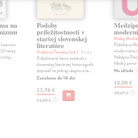
áma na
Podoby
Medzipr
rnizmu
príležitostnosti v
modern
staršej slovenskej
Habaj Micha
literatúre
v časovom
Publikácia Me
920 texty
modernizmu o
Vráblová Timotea (ed.)
| Kniha
tvorby,
Habaja a Dan
Príležitostné žánre zostávali v
hlboký ponor .
slovenskej literárnej historiografii
Na sklade
doposiaľ na pokraji záujmu a ta...
Zasielame do 14 dní
18,09 €
13,58 €
18,65 €
?
14,00 €
?