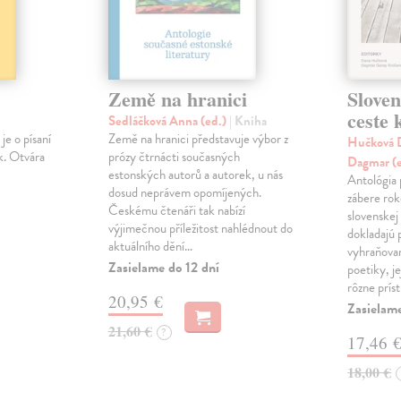
Země na hranici
Slove
ceste
Sedláčková Anna (ed.)
| Kniha
je o písaní
Země na hranici představuje výbor z
Hučková D
k. Otvára
prózy čtrnácti současných
Dagmar (
estonských autorů a autorek, u nás
Antológia 
dosud neprávem opomíjených.
zábere ro
Českému čtenáři tak nabízí
slovenskej
výjimečnou příležitost nahlédnout do
dokladajú 
aktuálního dění…
vyhraňovan
Zasielame do 12 dní
poetiky, je
rôzne prís
20,95 €
Zasielam
21,60 €
?
17,46 
18,00 €