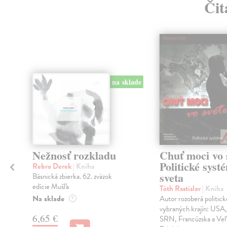
Čit
na sklade
Nežnosť rozkladu
Chuť moci vo 
Politické syst
Rebro Derek
| Kniha
sveta
Básnická zbierka. 62. zväzok
edície Mušľa
Tóth Rastislav
| Kniha
Na sklade
Autor rozoberá politic
?
i
vybraných krajín: USA,
6,65 €
SRN, Francúzska a Veľ