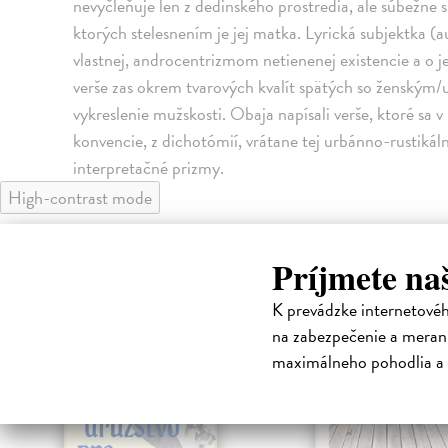
nevyčleňuje len z dedinského prostredia, ale súbežne 
ktorých stelesnením je jej matka. Lyrická subjektka (
vlastnej, androcentrizmom netienenej existencie a o j
verše zas okrem tvarových kvalít spätých so ženským
vykreslenie mužskosti. Obaja napísali verše, ktoré sa
konvencie, z dichotómií, vrátane tej urbánno-rustikál
interpretačné prizmy.
High-contrast mode
Príjmete na
na sklade
K prevádzke internetové
novinka
na zabezpečenie a merani
maximálneho pohodlia a 