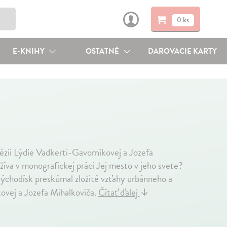
0 ks
E-KNIHY
OSTATNÉ
DAROVACIE KARTY
ézii Lýdie Vadkerti-Gavorníkovej a Jozefa
va v monografickej práci Jej mesto v jeho svete?
východísk preskúmal zložité vzťahy urbánneho a
ovej a Jozefa Mihalkoviča.
Čítať ďalej
↓