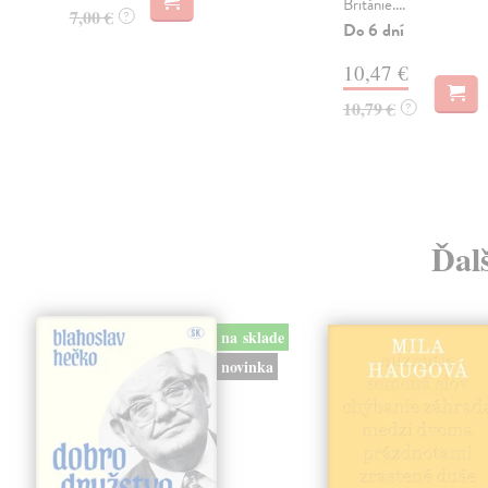
Británie....
7,00 €
?
Do 6 dní
10,47 €
10,79 €
?
Ďalš
na sklade
novinka