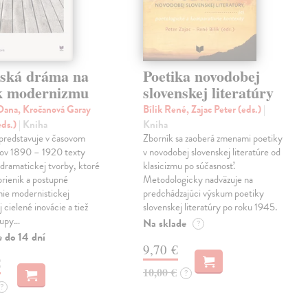
nská dráma na
Poetika novodobej
 k modernizmu
slovenskej literatúry
ana, Kročanová Garay
Bílik René, Zajac Peter (eds.)
|
eds.)
| Kniha
Kniha
predstavuje v časovom
Zborník sa zaoberá zmenami poetiky
kov 1890 – 1920 texty
v novodobej slovenskej literatúre od
 dramatickej tvorby, ktoré
klasicizmu po súčasnosť.
prienik a postupné
Metodologicky nadväzuje na
ie modernistickej
predchádzajúci výskum poetiky
j cielené inovácie a tiež
slovenskej literatúry po roku 1945.
tupy…
Na sklade
?
e do 14 dní
9,70 €
€
10,00 €
?
?