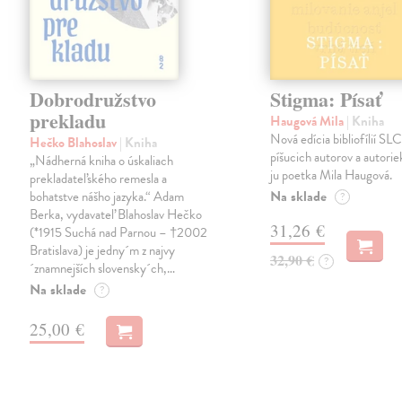
Dobrodružstvo
Stigma: Písať
prekladu
Haugová Mila
| Kniha
Nová edícia bibliofílií SLC 
Hečko Blahoslav
| Kniha
píšucich autorov a autorie
„Nádherná kniha o úskaliach
ju poetka Mila Haugová.
prekladateľského remesla a
Na sklade
bohatstve nášho jazyka.“ Adam
?
Berka, vydavateľ Blahoslav Hečko
31,26 €
(*1915 Suchá nad Parnou – †2002
Bratislava) je jedny´m z najvy
32,90 €
?
´znamnejších slovensky´ch,…
Na sklade
?
25,00 €