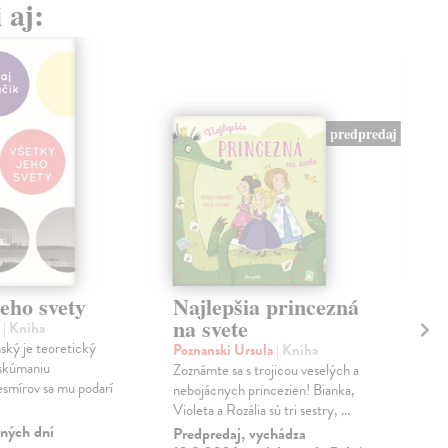
 aj:
predpredaj
eho svety
Najlepšia princezná
V 
na svete
sv
j
| Kniha
ský je teoretický
Poznanski Ursula
| Kniha
Čor
 skúmaniu
Zoznámte sa s trojicou veselých a
Roz
esmírov sa mu podarí
nebojácnych princezien! Bianka,
umel
Violeta a Rozália sú tri sestry, ...
inte
rok
ných dní
Predpredaj, vychádza