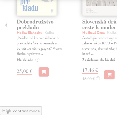
Dobrodružstvo
Slovenská dr
prekladu
ceste k mode
Hečko Blahoslav
| Kniha
Hučková Dana
| Kniha
„Nádherná kniha o úskaliach
Antológia predstavuje 
prekladateľského remesla a
zábere rokov 1890 – 1
bohatstve nášho jazyka.“ Adam
slovenskej dramatickej 
Berka, vydavate...
ktoré ...
Na sklade
Zasielame do 14 dní
?
17,46 €
25,00 €
18,00 €
?
High-contrast mode