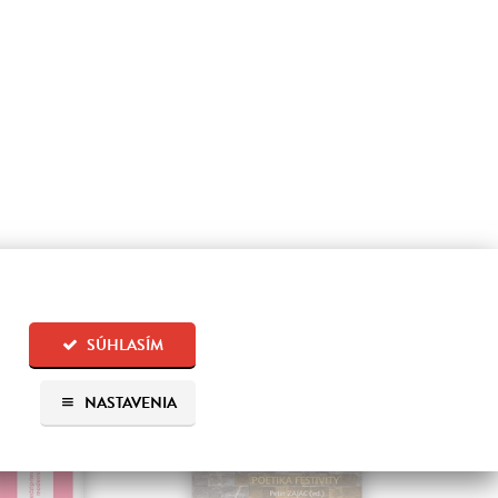
na sklade
SÚHLASÍM
NASTAVENIA