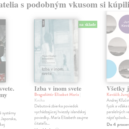
atelia s podobným vkusom si kúpili
na sklade
svete.
Izba v inom svete
Všetky j
émy
Bragadóttir Elísabet María
|
Kováčik Jura
Kniha
Andrej Kľučin
Debutová zbierka poviedok
fyzik a vďaka
vychádzajúcej hviezdy islandskej
paralelných v
ké systémy
poviedky. María Elízabeth zaujme
nájsť spôsob...
 Japonska,
čitateľo...
Do 4 pracov
kej