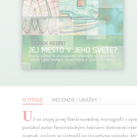
O TITULE
RECENZIE / UKÁŽKY
1
U
ž vo svojej prvej literárnovednej monografii s v
ponúkol autor feministickými teóriami dotované inter
poetiek, pričom sa sústredil na inovatívne spôsoby, k