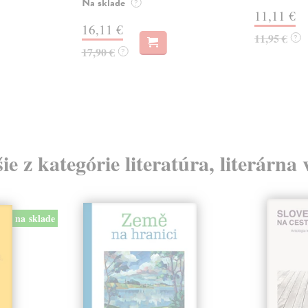
Na sklade
?
11,11 €
16,11 €
11,95 €
?
17,90 €
?
ie z kategórie literatúra, literárna
na sklade