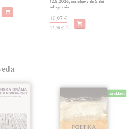
12.8.2026, zasielame do 5 dní
Zas
od vydania
10
10,97 €
10,
12,90 €
?
 veda
na sklade