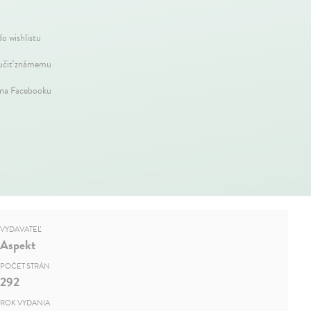
do wishlistu
čiť známemu
 na Facebooku
VYDAVATEĽ
Aspekt
POČET STRÁN
292
ROK VYDANIA