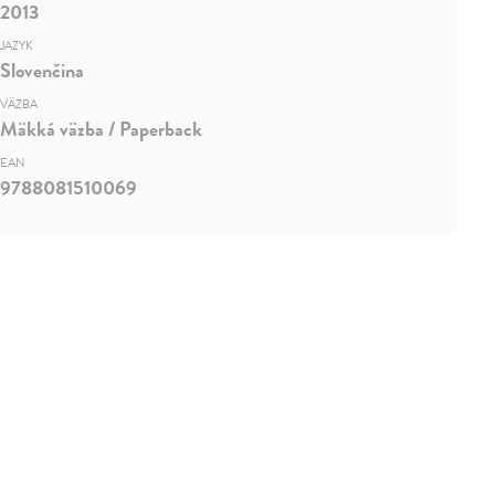
2013
JAZYK
Slovenčina
VÄZBA
Mäkká väzba / Paperback
EAN
9788081510069