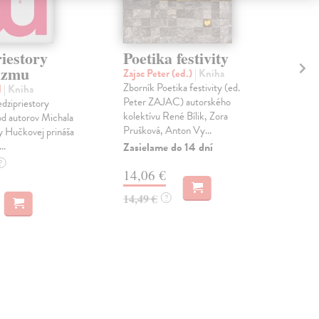
iestory
Poetika festivity
Od
izmu
Me
Zajac Peter (ed.)
| Kniha
pr
Zborník Poetika festivity (ed.
l
| Kniha
de
Peter ZAJAC) autorského
dzipriestory
kolektívu René Bílik, Zora
d autorov Michala
Bar
Prušková, Anton Vy...
y Hučkovej prináša
Vo v
..
Zasielame do 14 dní
pos
ktor
?
14,06 €
pripá
Na 
14,49 €
?
13
13,