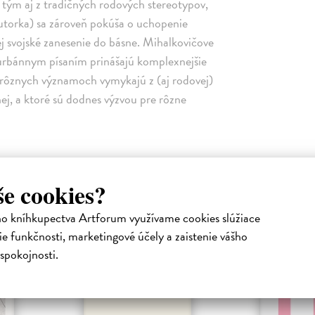
s tým aj z tradičných rodových stereotypov,
autorka) sa zároveň pokúša o uchopenie
ej svojské zanesenie do básne. Mihalkovičove
/urbánnym písaním prinášajú komplexnejšie
 v rôznych významoch vymykajú z (aj rodovej)
nej, a ktoré sú dodnes výzvou pre rôzne
Podobné tituly
še cookies?
ho kníhkupectva Artforum využívame cookies slúžiace
e funkčnosti, marketingové účely a zaistenie vášho
spokojnosti.