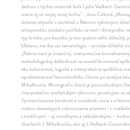
Jednou z týchto autoriek bola Lýdia Vadkerti-Gavorníko
vracia aj vo svojej novej knihe." - Jana Cviková „Mono
doteraz objavilo v súvislosti s Rebrom vybranými zbie
schopnosťou sviežeho pohľadu na text i dôvtipného na
typ kritika, pre ktorého je tvar poézie veľmi dôležitý,
hĺbkovo, nie iba cez tematológiu – prináša dôležité z
„Rebrov text je invenčný, interpretačne konzekventn
metodologickej dôkladnosti sa osvedčila nosnosť aplik
ako koherentná, logická a interpretačne spoľahlivá me
opodstatnenosť feministického čítania pri analýze bás
Mihalkoviča. Monografiu, ktorá je pozoruhodným lit
interpretačno-analytickým výkonom, považujem za zá
Sprítomňovanie ženskosti a mužskosti súvisí s urbánn
rodovo stereotypné zobrazovanie pramení i z rustiká
s tradičnými – aj morálnymi a náboženskými – hodnota
zbierkach J. Mihalkoviča, ako aj L.Vadkerti-Gavorník