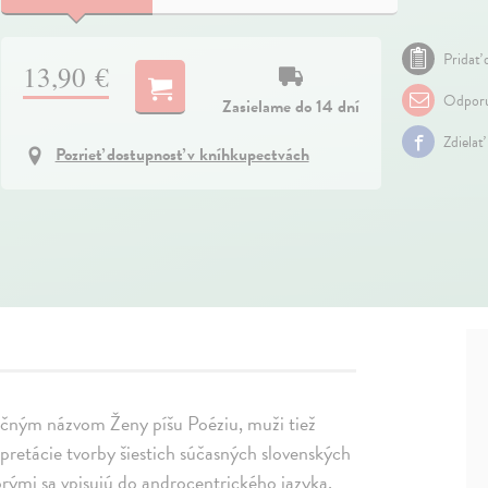
Pridať 
13,90 €
Odporu
Zasielame do 14 dní
Zdielať
Pozrieť dostupnosť v kníhkupectvách
ýrečným názvom Ženy píšu Poéziu, muži tiež
pretácie tvorby šiestich súčasných slovenských
torými sa vpisujú do androcentrického jazyka.