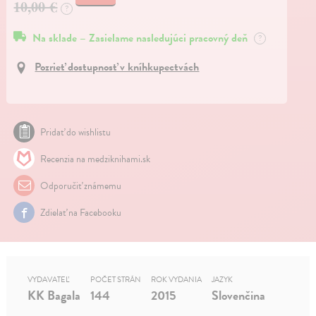
10,00 €
?
Na sklade – Zasielame nasledujúci pracovný deň
?
Pozrieť dostupnosť v kníhkupectvách
Pridať do wishlistu
Recenzia na medziknihami.sk
Odporučiť známemu
Zdielať na Facebooku
VYDAVATEĽ
POČET STRÁN
ROK VYDANIA
JAZYK
KK Bagala
144
2015
Slovenčina