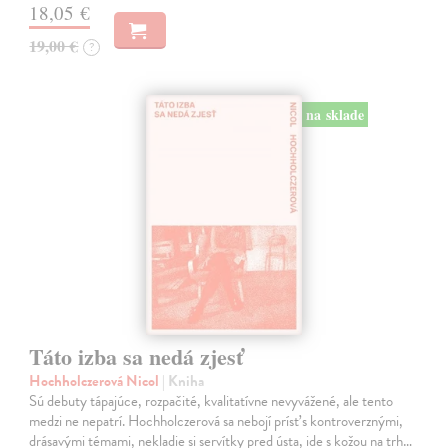
18,05 €
19,00 €
?
na sklade
Táto izba sa nedá zjesť
Hochholczerová Nicol
| Kniha
Sú debuty tápajúce, rozpačité, kvalitatívne nevyvážené, ale tento
medzi ne nepatrí. Hochholczerová sa nebojí prísť s kontroverznými,
drásavými témami, nekladie si servítky pred ústa, ide s kožou na trh…