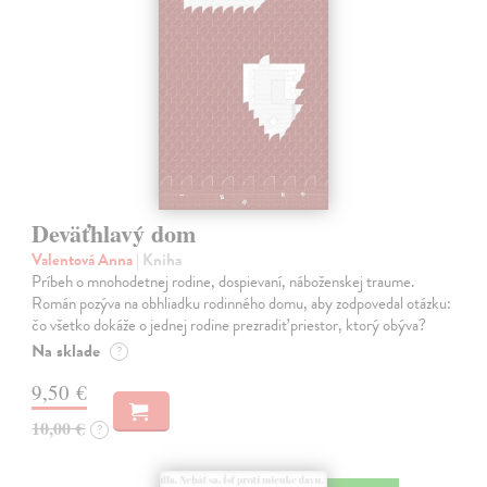
Deväťhlavý dom
Valentová Anna
| Kniha
Príbeh o mnohodetnej rodine, dospievaní, náboženskej traume.
Román pozýva na obhliadku rodinného domu, aby zodpovedal otázku:
čo všetko dokáže o jednej rodine prezradiť priestor, ktorý obýva?
Na sklade
?
9,50 €
10,00 €
?