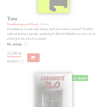
Tam
Hochholczerová Nicol
| Kniha
Pamätáte si, čo ste mali obuté, keď vám niekto umieral? Krehká
rodinná dráma o pamäti, posledných dňoch blízkeho a o tom, čo sa
zmení pre tie, ktoré tu zostali.
Na sklade
?
13,50 €
15,00 €
?
na sklade