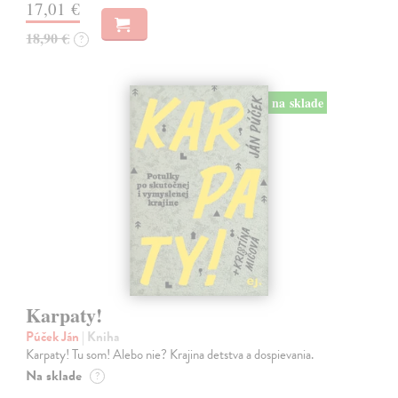
17,01 €
18,90 €
?
na sklade
Karpaty!
Púček Ján
| Kniha
Karpaty! Tu som! Alebo nie? Krajina detstva a dospievania.
Na sklade
?