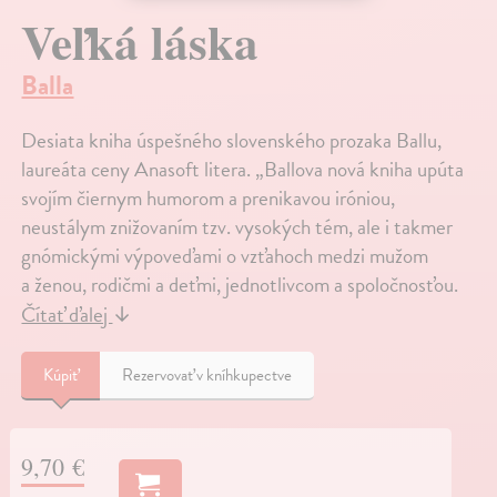
Veľká láska
Balla
Desiata kniha úspešného slovenského prozaka Ballu,
laureáta ceny Anasoft litera. „Ballova nová kniha upúta
svojím čiernym humorom a prenikavou iróniou,
neustálym znižovaním tzv. vysokých tém, ale i takmer
gnómickými výpoveďami o vzťahoch medzi mužom
a ženou, rodičmi a deťmi, jednotlivcom a spoločnosťou.
Čítať ďalej
↓
Kúpiť
Rezervovať v kníhkupectve
9,70 €