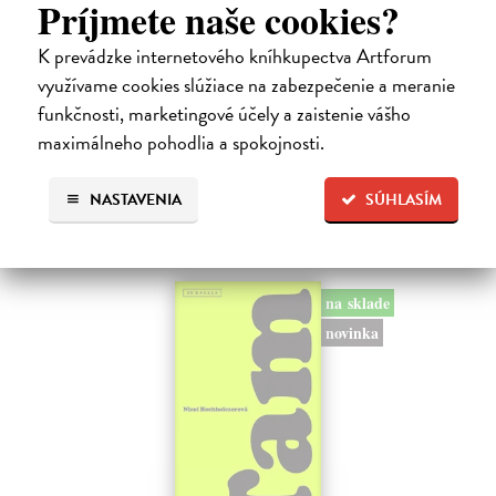
Príjmete naše cookies?
Kolotočárka
K prevádzke internetového kníhkupectva Artforum
Wernerová Jana
| Kniha
využívame cookies slúžiace na zabezpečenie a meranie
Tam, kde sa radosť zo slobodného pohybu a dobrodružstva prelína s
pocitom vyčlenenia. Tam, kde rastie starý gaštan a okolo neho sa krúti
funkčnosti, marketingové účely a zaistenie vášho
život dievčatka, ktoré od svojej starej mamy dostalo meno Zelinka.…
maximálneho pohodlia a spokojnosti.
Na sklade
?
15,21 €
NASTAVENIA
SÚHLASÍM
16,90 €
?
na sklade
novinka