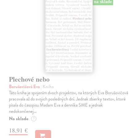
na sklade
Plechové nebo
Borušovičová Eva
| Kniha
Táto kniha je spojením dvoch projektov, na ktorých Eva Borušovičová
pracovala až do svojich posledných dní. Jednak zbierky textov, ktoré
písala do časopisu Madam Eva a denníka SME a jednak
nedokončenej…
Na sklade
?
18,91 €