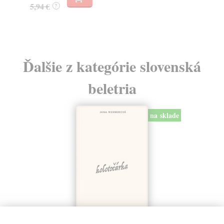
5,94 €
10
?
Ďalšie z kategórie slovenská
beletria
na sklade