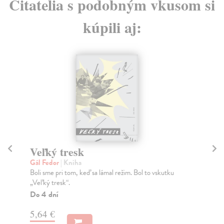
Čitatelia s podobným vkusom si
kúpili aj:
Veľký tresk
V
Gál Fedor
| Kniha
Pr
Boli sme pri tom, keď sa lámal režim. Bol to vskutku
V a
„Veľký tresk“.
nen
Do 4 dní
Za
5,64 €
10