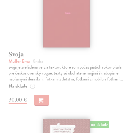
Svoja
Müller Ema
| Kniha
svoja je zveľadená verzia textov, ktoré som počas piatich rokov písala
pre československý vogue. texty sú obohatené mojimi škrabopisne
napísanými denníkmi, fotkami z detstva, fotkami z mobilu a fotkami…
Na sklade
?
30,00 €
na sklade