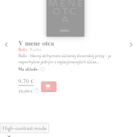
V mene otca
2
Balla
| Kniha
Bal
Balla - hlavný alchymista súčasnej slovenskej prózy - je
Veľ
nepochybne jedným z najzaujímavejších súčas...
z n
Slo
Na sklade
?
Na
9,70 €
19
10,00 €
?
19
High-contrast mode