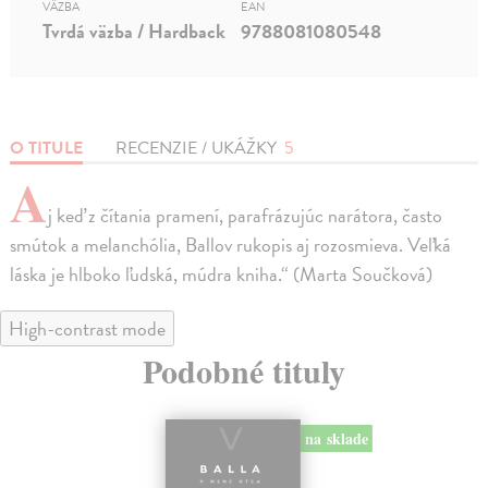
VÄZBA
EAN
Tvrdá väzba / Hardback
9788081080548
O TITULE
RECENZIE / UKÁŽKY
5
A
j keď z čítania pramení, parafrázujúc narátora, často
smútok a melanchólia, Ballov rukopis aj rozosmieva. Veľká
láska je hlboko ľudská, múdra kniha.“ (Marta Součková)
High-contrast mode
Podobné tituly
na sklade