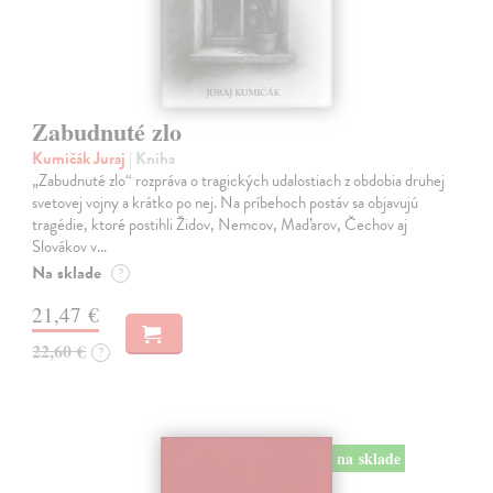
Zabudnuté zlo
Kumičák Juraj
| Kniha
„Zabudnuté zlo“ rozpráva o tragických udalostiach z obdobia druhej
svetovej vojny a krátko po nej. Na príbehoch postáv sa objavujú
tragédie, ktoré postihli Židov, Nemcov, Maďarov, Čechov aj
Slovákov v…
Na sklade
?
21,47 €
22,60 €
?
na sklade