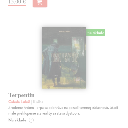
15,00 €
na sklade
Terpentín
Cabala Lukáš
| Kniha
Zrodenie hrdinu Terpa sa odohráva na pozadí temnej súčasnosti. Stačí
malé preklopenie a z reality sa stáva dystópia.
Na sklade
?