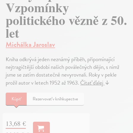
Vzpomínky
politického vězně z 50.
let
Michálka Jaroslav
Kniha odkrývá jeden neznámý příběh, připomínající
nejtragičtější období našich poválečných dějin, s nímž
jsme se zatím dostatečně nevyrovnali. Roky v pekle
prožil autor v letech 1952 až 1963.
Čítať ďalej
↓
Kúpiť
Rezervovať v kníhkupectve
13,68 €