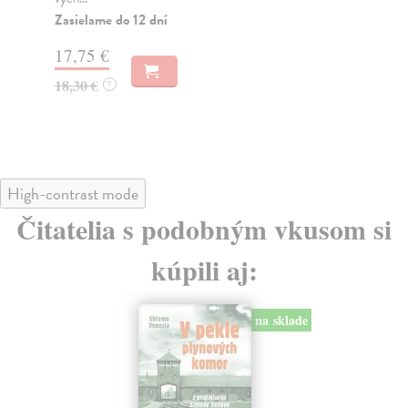
Za
Zasielame do 12 dní
19
17,75 €
20
18,30 €
?
High-contrast mode
Čitatelia s podobným vkusom si
kúpili aj:
na sklade