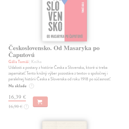
Československo. Od Masaryka po
Čaputovú
Gális Tomáš
| Kniha
Udalosti a postavy z histórie Česka a Slovenska, ktoré si treba
zapamätať. Tento knižný výber pozostáva z textov o spoločnej i
paralelnej histórii Česka a Slovenska od roku 1918 po súčasnosť.
Na sklade
?
16,39 €
16,90 €
?