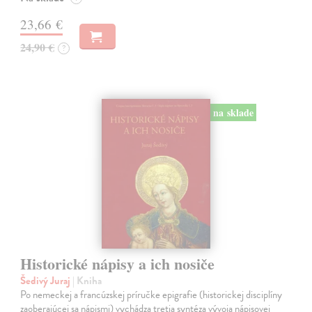
23,66 €
24,90 €
?
na sklade
Historické nápisy a ich nosiče
Šedivý Juraj
| Kniha
Po nemeckej a francúzskej príručke epigrafie (historickej disciplíny
zaoberajúcej sa nápismi) vychádza tretia syntéza vývoja nápisovej