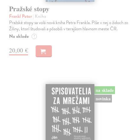
Pražské stopy
Frankl Peter
| Kniha
Pražské stopy sa volá nová kniha Petra Frankla. Píše v nej o židoch zo
Žiliny, ktorí študovali a pôsobili v terajšom hlavnom meste ČR.
Na sklade
?
20,00 €
na sklade
novinka