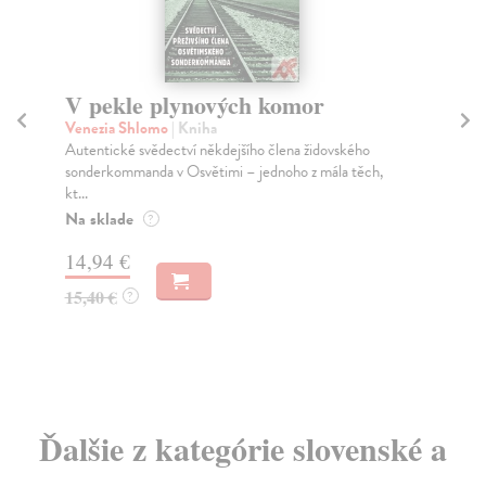
V pekle plynových komor
N
n
Venezia Shlomo
| Kniha
Autentické svědectví někdejšího člena židovského
Ma
sonderkommanda v Osvětimi – jednoho z mála těch,
Co 
kt...
klo
Kar.
Na sklade
?
Za
14,94 €
44
15,40 €
?
46
Ďalšie z kategórie slovenské a