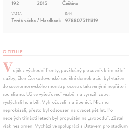
192
2015
Čeština
VÄZBA
EAN
Tvrdá väzba / Hardback
9788075111319
O TITULE
V
oják z východní fronty, poválečný pracovník kriminální
služby, člen Československé sociální demokracie, byl vtažen
do severomoravského monstrprocesu s takzvanými nepřáteli
socialismu. Už ve vyšetřovací vazbě mu vyrazili zuby,
vyslýchali ho a bili. Vyhrožovali mu šibenicí. Nic mu
neprokázali, přesto byl odsouzen na dvacet pět let. Po
necelých třinácti letech byl propuštěn na „svobodu“. Zůstal
však nezlomen. Vychází ve spolupráci s Ústavem pro studium