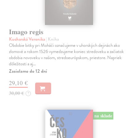
Imago regis
Kucharská Veronika
| Kniha
Obdobie bitky pri Moháči označujeme v uhorských dejinách ako
zlomové a rokom 1526 vymedzujeme koniec stredoveku a začiatok
obdobia novoveku v našom, stredoeurópskom, priestore. Napriek
dôležitosti a aj…
Zasielame do 12 dní
29,10 €
30,00 €
?
na sklade