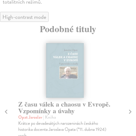
totalitních režimů.
High-contrast mode
Podobné tituly
Z času válek a chaosu v Evropě.
B
Vzpomínky a úvahy
n
Opat Jaroslav
| Kniha
Bř
Krátce po devadesátých narozeninách českého
Pub
historika docenta Jaroslava Opata (*11. dubna 1924)
neb
vych...