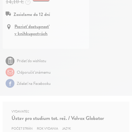
14,10 €
?
Zasielame do 12 dní
Pozrieť dostupnosť
v kníhkupectvách
Pridať do wishlistu
Odporučiť známemu
Zdielať na Facebooku
VYDAVATEĽ
Ústav pro studium tot. rež. / Volvox Globator
POČET STRÁN
ROK VYDANIA
JAZYK