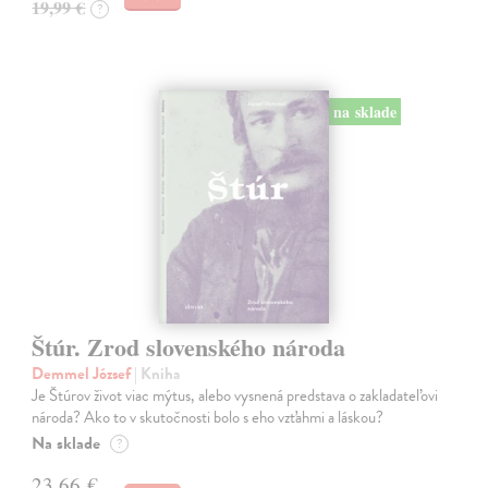
19,99 €
?
na sklade
Štúr. Zrod slovenského národa
Demmel József
| Kniha
Je Štúrov život viac mýtus, alebo vysnená predstava o zakladateľovi
národa? Ako to v skutočnosti bolo s eho vzťahmi a láskou?
Na sklade
?
23,66 €