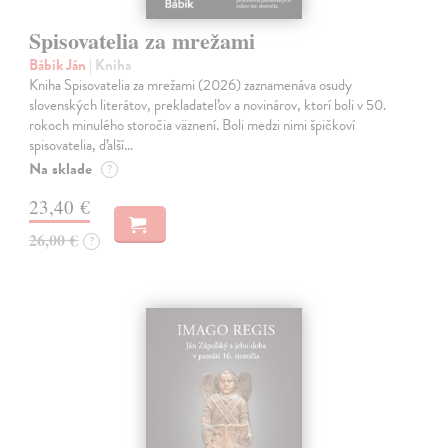
Spisovatelia za mrežami
Bábik Ján
| Kniha
Kniha Spisovatelia za mrežami (2026) zaznamenáva osudy
slovenských literátov, prekladateľov a novinárov, ktorí boli v 50.
rokoch minulého storočia väznení. Boli medzi nimi špičkoví
spisovatelia, ďalší…
Na sklade
?
23,40 €
26,00 €
?