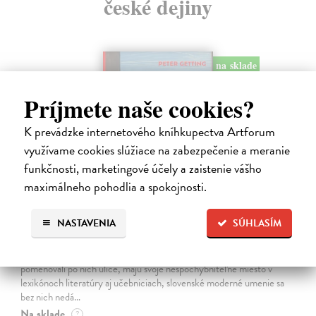
české dejiny
na sklade
Príjmete naše cookies?
K prevádzke internetového kníhkupectva Artforum
využívame cookies slúžiace na zabezpečenie a meranie
funkčnosti, marketingové účely a zaistenie vášho
maximálneho pohodlia a spokojnosti.
Studne mútne
NASTAVENIA
SÚHLASÍM
Getting Peter
| Kniha
Sú ikonickými postavami našej kultúry. Postavili im sochy a
pomenovali po nich ulice, majú svoje nespochybniteľné miesto v
lexikónoch literatúry aj učebniciach, slovenské moderné umenie sa
bez nich nedá…
Na sklade
?