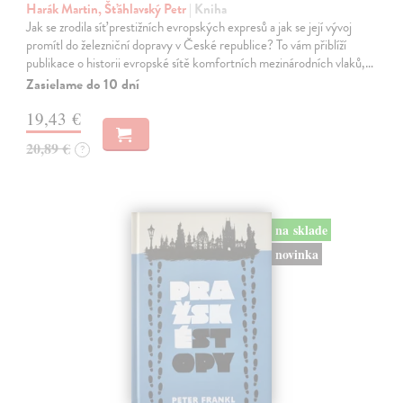
Harák Martin, Šťáhlavský Petr
| Kniha
Jak se zrodila síť prestižních evropských expresů a jak se její vývoj
promítl do železniční dopravy v České republice? To vám přiblíží
publikace o historii evropské sítě komfortních mezinárodních vlaků,…
Zasielame do 10 dní
19,43 €
20,89 €
?
na sklade
novinka