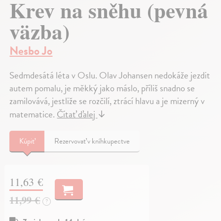
Krev na sněhu (pevná
väzba)
Nesbo Jo
Sedmdesátá léta v Oslu. Olav Johansen nedokáže jezdit
autem pomalu, je měkký jako máslo, příliš snadno se
zamilovává, jestliže se rozčilí, ztrácí hlavu a je mizerný v
matematice.
Čítať ďalej
↓
Kúpiť
Rezervovať v kníhkupectve
11,63 €
11,99 €
?