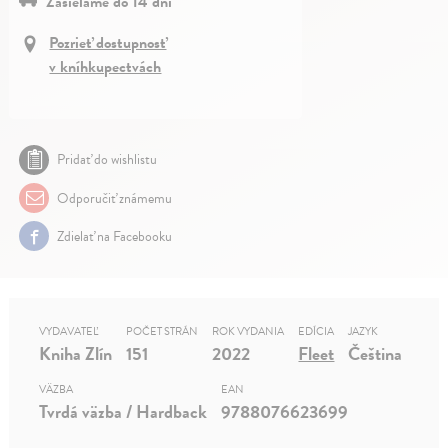
Zasielame do 14 dní
Pozrieť dostupnosť
v kníhkupectvách
Pridať do wishlistu
Odporučiť známemu
Zdielať na Facebooku
VYDAVATEĽ
POČET STRÁN
ROK VYDANIA
EDÍCIA
JAZYK
Kniha Zlín
151
2022
Fleet
Čeština
VÄZBA
EAN
Tvrdá väzba / Hardback
9788076623699