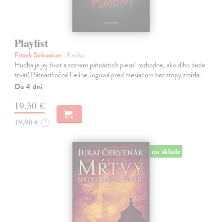
Playlist
Fitzek Sebastian
| Kniha
Hudba je jej život a zoznam pätnástich piesní rozhodne, ako dlho bude
trvať. Pätnásťročná Feline Jogowá pred mesiacom bez stopy zmizla.
Do 4 dní
19,30 €
19,90 €
?
na sklade