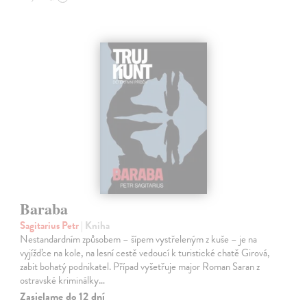
Baraba
Sagitarius Petr
| Kniha
Nestandardním způsobem – šípem vystřeleným z kuše – je na
vyjížďce na kole, na lesní cestě vedoucí k turistické chatě Girová,
zabit bohatý podnikatel. Případ vyšetřuje major Roman Saran z
ostravské kriminálky…
Zasielame do 12 dní