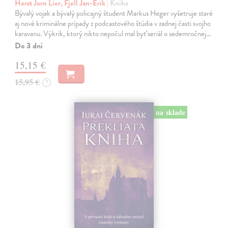
Horst Jorn Lier, Fjell Jan-Erik
| Kniha
Bývalý vojak a bývalý policajný študent Markus Heger vyšetruje staré
aj nové kriminálne prípady z podcastového štúdia v zadnej časti svojho
karavanu. Výkrik, ktorý nikto nepočul mal byť seriál o sedemročnej…
Do 3 dní
15,15 €
15,95 €
?
na sklade