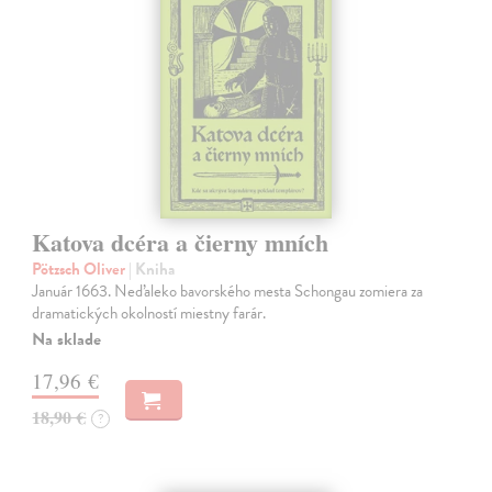
Katova dcéra a čierny mních
Pötzsch Oliver
| Kniha
Január 1663. Neďaleko bavorského mesta Schongau zomiera za
dramatických okolností miestny farár.
Na sklade
17,96 €
18,90 €
?