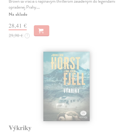
Brown sa vracia s napínavým thrillerom zasadeným do legendami
opradenej Prahy.…
Na sklade
28,41 €
29,90 €
?
Výkriky