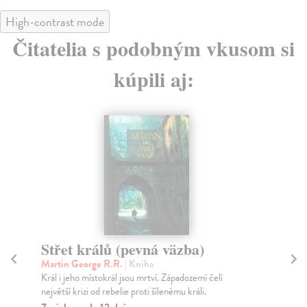
High-contrast mode
Čitatelia s podobným vkusom si
kúpili aj:
Střet králů (pevná väzba)
K
Martin George R.R.
| Kniha
Sl
Král i jeho místokrál jsou mrtví. Západozemí čelí
Rom
největší krizi od rebelie proti šílenému králi.
pře