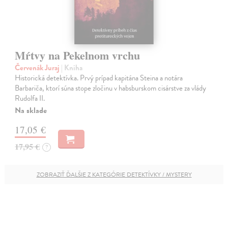
Mŕtvy na Pekelnom vrchu
Červenák Juraj
| Kniha
Historická detektívka. Prvý prípad kapitána Steina a notára
Barbariča, ktorí súna stope zločinu v habsburskom cisárstve za vlády
Rudolfa II.
Na sklade
17,05 €
17,95 €
?
ZOBRAZIŤ ĎALŠIE Z KATEGÓRIE DETEKTÍVKY / MYSTERY