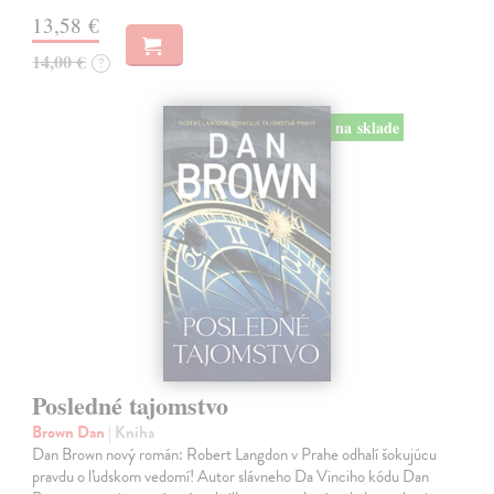
13,58 €
14,00 €
?
na sklade
Posledné tajomstvo
Brown Dan
| Kniha
Dan Brown nový román: Robert Langdon v Prahe odhalí šokujúcu
pravdu o ľudskom vedomí! Autor slávneho Da Vinciho kódu Dan