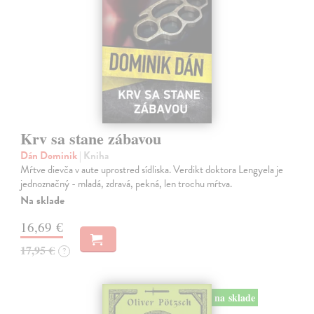
Krv sa stane zábavou
Dán Dominik
| Kniha
Mŕtve dievča v aute uprostred sídliska. Verdikt doktora Lengyela je
jednoznačný - mladá, zdravá, pekná, len trochu mŕtva.
Na sklade
16,69 €
17,95 €
?
na sklade