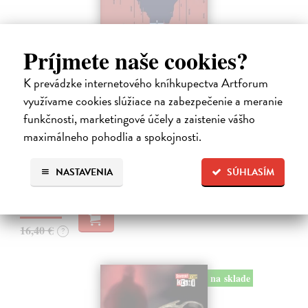
Príjmete naše cookies?
K prevádzke internetového kníhkupectva Artforum
Tramwaj na Sachsenberg
využívame cookies slúžiace na zabezpečenie a meranie
Sagitarius Petr
| Kniha
funkčnosti, marketingové účely a zaistenie vášho
Tramwaj Cafe je kavárna v polském Těšíně a zároveň místo, kde se
maximálneho pohodlia a spokojnosti.
sbíhají všechny nitky související s dalším brutálním zločinem, který
musí vyřešit Roman Saran, major ostravské kriminálky, a jeho tým.
Jak…
NASTAVENIA
SÚHLASÍM
Zasielame do 12 dní
15,91 €
16,40 €
?
na sklade