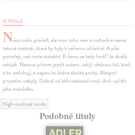
O TITULE
N
ěco málo přečetl, ale moc toho neví a rozhodně nemá
takové znalosti, které by byly k něčemu užitečné. A píše
pomaleji, než roste stalaktit. K čemu se tedy hodí? Je skvělý
zabiják. Nemusí přitom jezdit autem, zabíjí většinou lidi, kteří
si to zasluhují, a nejsou to žádné složité počty. Alespoň
prozatím nebyly. Dokud od šéfa nedostal nový úkol: vyřídit
jeho manželku.
High-contrast mode
Podobné tituly