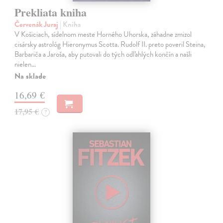
Prekliata kniha
Červenák Juraj
| Kniha
V Košiciach, sídelnom meste Horného Uhorska, záhadne zmizol
cisársky astrológ Hieronymus Scotta. Rudolf II. preto poveril Steina,
Barbariča a Jaroša, aby putovali do tých odľahlých končín a našli
nielen…
Na sklade
16,69 €
17,95 €
?