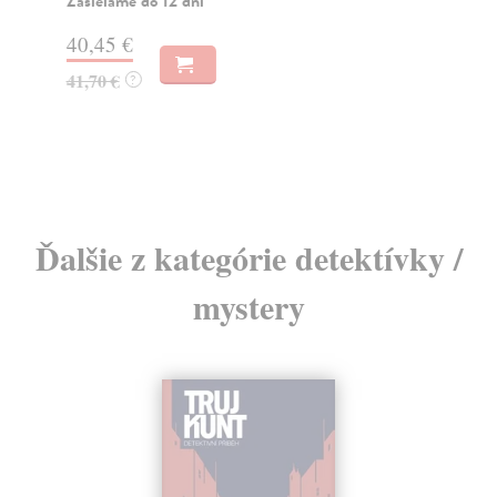
Zasielame do 12 dní
Za
40,45 €
20
41,70 €
21
?
Ďalšie z kategórie detektívky /
mystery