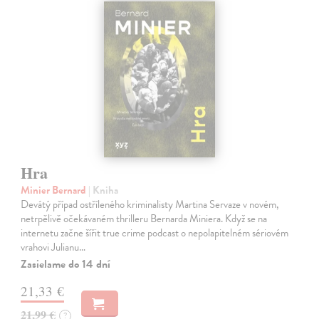
Hra
Minier Bernard
| Kniha
Devátý případ ostříleného kriminalisty Martina Servaze v novém,
netrpělivě očekávaném thrilleru Bernarda Miniera. Když se na
internetu začne šířit true crime podcast o nepolapitelném sériovém
vrahovi Julianu…
Zasielame do 14 dní
21,33 €
21,99 €
?