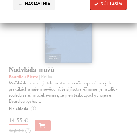
NASTAVENIA
SÚHLASÍM
Nadvláda mužů
Bourdieu Pierre
| Kniha
Mužská dominance je tak zakotvena v našich společenských
praktikách a našem nevědomí, že si jí sotva všímáme; je natolik v
souladu s našimi očekáváními, že ji jen těžko zpochybňujeme.
Bourdieu vychází…
Na sklade
?
14,55 €
15,00 €
?