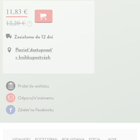
11,83 €
12,20 €
?
Zasielame do 12 dní
Pozrieť dostupnosť
v kníhkupectvách
Pridať do wishlistu
Odporučiť známemu
Zdielať na Facebooku
VYDAVATEĽ
POČET STRÁN
ROK VYDANIA
EDÍCIA
JAZYK