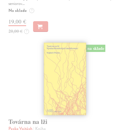
seniorov…
Na sklade
?
19,00 €
20,00 €
?
na sklade
Továrna na lži
Pecka Vojtěch
| Kniha