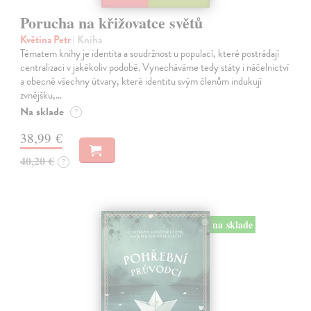
Porucha na křižovatce světů
Květina Petr
| Kniha
Tématem knihy je identita a soudržnost u populací, které postrádají
centralizaci v jakékoliv podobě. Vynecháváme tedy státy i náčelnictví
a obecně všechny útvary, které identitu svým členům indukují
zvnějšku,…
Na sklade
?
38,99 €
40,20 €
?
na sklade