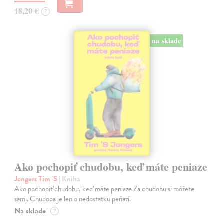
18,20 €
?
na sklade
Ako pochopiť chudobu, keď máte peniaze
Jongers Tim 'S
| Kniha
Ako pochopiť chudobu, keď máte peniaze Za chudobu si môžete
sami. Chudoba je len o nedostatku peňazí.
Na sklade
?