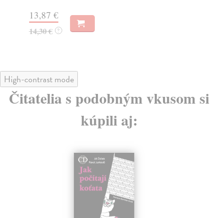
15
13,87 €
15
14,30 €
?
High-contrast mode
Čitatelia s podobným vkusom si
kúpili aj: