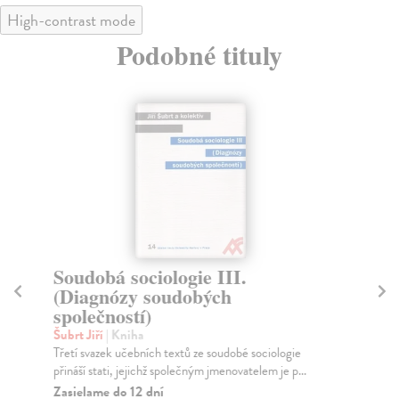
High-contrast mode
Podobné tituly
Soudobá sociologie III.
So
(Diagnózy soudobých
a
společností)
Šub
Úvo
Šubrt Jiří
| Kniha
tex
Třetí svazek učebních textů ze soudobé sociologie
přináší stati, jejichž společným jmenovatelem je p...
Za
Zasielame do 12 dní