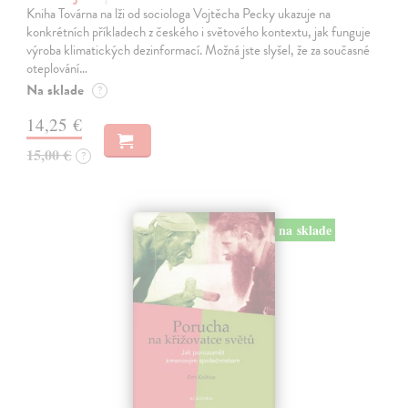
Kniha Továrna na lži od sociologa Vojtěcha Pecky ukazuje na
konkrétních příkladech z českého i světového kontextu, jak funguje
výroba klimatických dezinformací. Možná jste slyšel, že za současné
oteplování…
Na sklade
?
14,25 €
15,00 €
?
na sklade