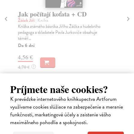
Jak počítají koťata + CD
Sý
Žáček Jiří
| Kniha
Gi
Knížka známého básníka Jiřího Žáčka a hudebního
Jed
pedagoga a skladatele Pavla Jurkoviče obsahuje
vyp
téměř...
Na
Do 6 dní
16
4,56 €
17
4,70 €
?
Príjmete naše cookies?
K prevádzke internetového kníhkupectva Artforum
využívame cookies slúžiace na zabezpečenie a meranie
Ďalšie z kategórie sociológia
funkčnosti, marketingové účely a zaistenie vášho
maximálneho pohodlia a spokojnosti.
na sklade