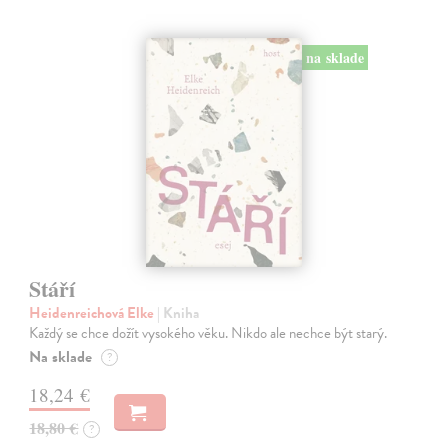
na sklade
Stáří
Heidenreichová Elke
| Kniha
Každý se chce dožít vysokého věku. Nikdo ale nechce být starý.
Na sklade
?
18,24 €
18,80 €
?