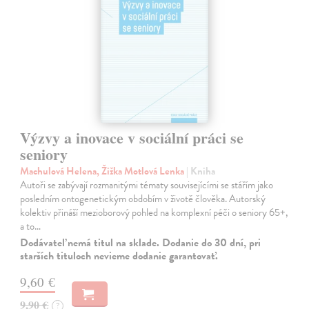
Výzvy a inovace v sociální práci se
seniory
Machulová Helena, Žižka Motlová Lenka
| Kniha
Autoři se zabývají rozmanitými tématy souvisejícími se stářím jako
posledním ontogenetickým obdobím v životě člověka. Autorský
kolektiv přináší mezioborový pohled na komplexní péči o seniory 65+,
a to…
Dodávateľ nemá titul na sklade. Dodanie do 30 dní, pri
starších tituloch nevieme dodanie garantovať.
9,60 €
9,90 €
?