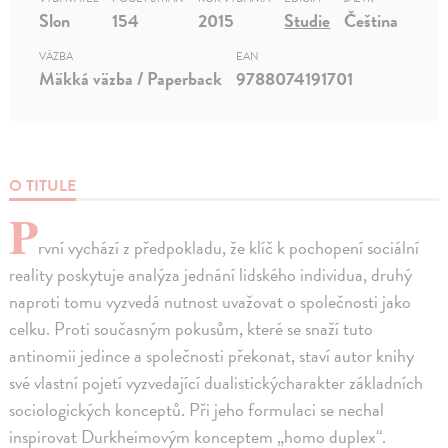
Slon
154
2015
Studie
Čeština
VÄZBA
EAN
Mäkká väzba / Paperback
9788074191701
O TITULE
P
rvní vychází z předpokladu, že klíč k pochopení sociální
reality poskytuje analýza jednání lidského individua, druhý
naproti tomu vyzvedá nutnost uvažovat o společnosti jako
celku. Proti současným pokusům, které se snaží tuto
antinomii jedince a společnosti překonat, staví autor knihy
své vlastní pojetí vyzvedající dualistickýcharakter základních
sociologických konceptů. Při jeho formulaci se nechal
inspirovat Durkheimovým konceptem „homo duplex“.