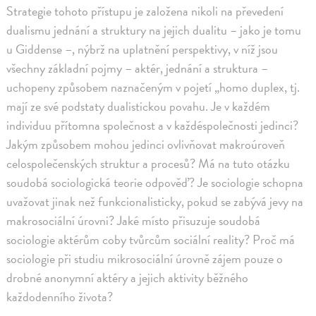
Strategie tohoto přístupu je založena nikoli na převedení
dualismu jednání a struktury na jejich dualitu – jako je tomu
u Giddense –, nýbrž na uplatnění perspektivy, v níž jsou
všechny základní pojmy – aktér, jednání a struktura –
uchopeny způsobem naznačeným v pojetí „homo duplex, tj.
mají ze své podstaty dualistickou povahu. Je v každém
individuu přítomna společnost a v každéspolečnosti jedinci?
Jakým způsobem mohou jedinci ovlivňovat makroúroveň
celospolečenských struktur a procesů? Má na tuto otázku
soudobá sociologická teorie odpověď? Je sociologie schopna
uvažovat jinak než funkcionalisticky, pokud se zabývá jevy na
makrosociální úrovni? Jaké místo přisuzuje soudobá
sociologie aktérům coby tvůrcům sociální reality? Proč má
sociologie při studiu mikrosociální úrovně zájem pouze o
drobné anonymní aktéry a jejich aktivity běžného
každodenního života?