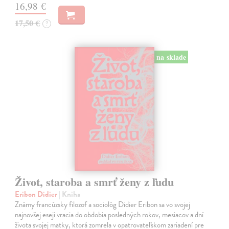
16,98 €
17,50 €
?
na sklade
Život, staroba a smrť ženy z ľudu
Eribon Didier
| Kniha
Známy francúzsky filozof a sociológ Didier Eribon sa vo svojej
najnovšej eseji vracia do obdobia posledných rokov, mesiacov a dní
života svojej matky, ktorá zomrela v opatrovateľskom zariadení pre