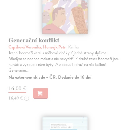
Generační konflikt
Capáková Veronika, Honzejk Petr
| Kniha
Trapní boomeři versus sněhové vločky Z jedné strany slyšíme:
Mladým se nechce makat a nic nevydrží! Z druhé zase: Boomeři jsou
hulváti a vykoupili nám byty! A z obou: Ti druzí na nás kašlou!
Generační…
Na externom sklade v ČR. Dodanie do 16 dní
16,00 €
16,49 €
?