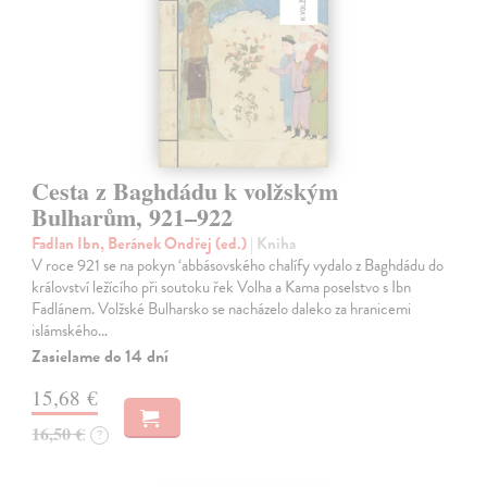
Cesta z Baghdádu k volžským
Bulharům, 921–922
Fadlan Ibn, Beránek Ondřej (ed.)
| Kniha
V roce 921 se na pokyn ‘abbásovského chalífy vydalo z Baghdádu do
království ležícího při soutoku řek Volha a Kama poselstvo s Ibn
Fadlánem. Volžské Bulharsko se nacházelo daleko za hranicemi
islámského…
Zasielame do 14 dní
15,68 €
16,50 €
?