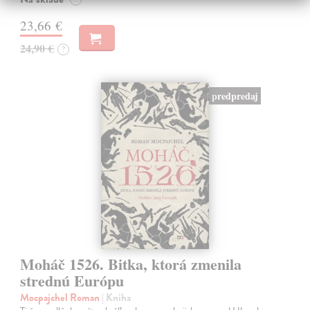
23,66 €
24,90 €
?
predpredaj
Moháč 1526. Bitka, ktorá zmenila
strednú Európu
Mocpajchel Roman
| Kniha