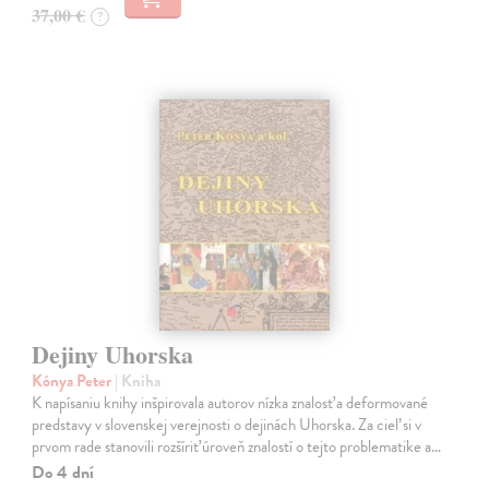
37,00 €
?
Dejiny Uhorska
Kónya Peter
| Kniha
K napísaniu knihy inšpirovala autorov nízka znalosť a deformované
predstavy v slovenskej verejnosti o dejinách Uhorska. Za cieľ si v
prvom rade stanovili rozšíriť úroveň znalostí o tejto problematike a…
Do 4 dní