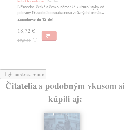
kolektív autorov
| Kniha
kol
Německo-české a česko-německé kulturní styky od
Pub
poloviny 19. století do současnosti v různých formác...
pos
Zasielame do 12 dní
Do
dní
18,72 €
gar
19,30 €
?
31
32
High-contrast mode
Čitatelia s podobným vkusom si
kúpili aj: