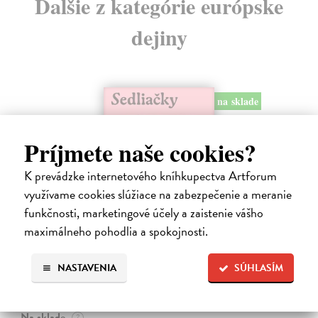
Ďalšie z kategórie európske
dejiny
na sklade
Príjmete naše cookies?
K prevádzke internetového kníhkupectva Artforum
využívame cookies slúžiace na zabezpečenie a meranie
funkčnosti, marketingové účely a zaistenie vášho
maximálneho pohodlia a spokojnosti.
Sedliačky
NASTAVENIA
SÚHLASÍM
Kuciel-Frydryszak Joanna
| Kniha
„Neplač, dieťa moje. Každá žena je otrokyňa, tak ani ty nebudeš
vyvolená,“ hovorí babka svojej mladej vnučke.
Na sklade
?