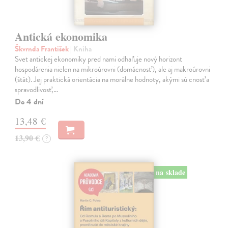
Antická ekonomika
Škvrnda František
| Kniha
Svet antickej ekonomiky pred nami odhaľuje nový horizont
hospodárenia nielen na mikroúrovni (domácnosť), ale aj makroúrovni
(štát). Jej praktická orientácia na morálne hodnoty, akými sú cnosť a
spravodlivosť,…
Do 4 dní
13,48 €
13,90 €
?
na sklade