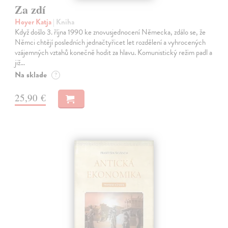
Za zdí
Hoyer Katja
| Kniha
Když došlo 3. října 1990 ke znovusjednocení Německa, zdálo se, že
Němci chtějí posledních jednačtyřicet let rozdělení a vyhrocených
vzájemných vztahů konečně hodit za hlavu. Komunistický režim padl a
již…
Na sklade
?
25,90 €