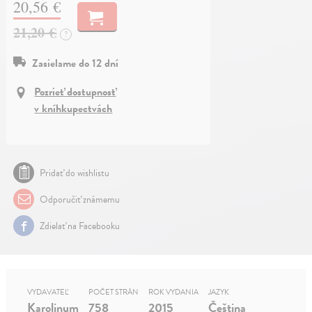
20,56 €
21,20 €
?
Zasielame do 12 dní
Pozrieť dostupnosť
v kníhkupectvách
Pridať do wishlistu
Odporučiť známemu
Zdielať na Facebooku
VYDAVATEĽ
POČET STRÁN
ROK VYDANIA
JAZYK
Karolinum
758
2015
Čeština