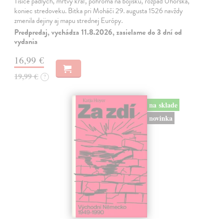
Tisíce padlých, mŕtvy kráľ, pohroma na bojisku, rozpad Uhorska,
koniec stredoveku. Bitka pri Moháči 29. augusta 1526 navždy
zmenila dejiny aj mapu strednej Európy.
Predpredaj, vychádza 11.8.2026, zasielame do 3 dní od
vydania
16,99 €
19,99 €
?
na sklade
novinka