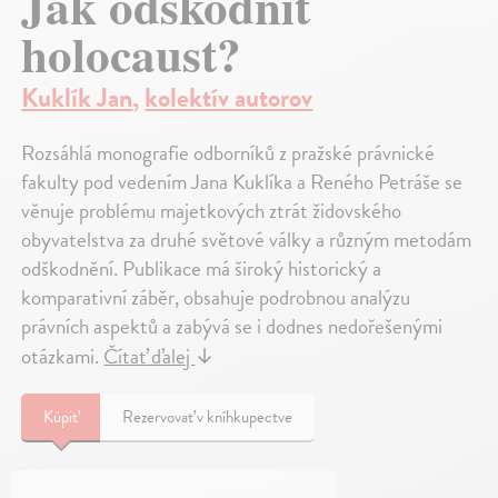
Jak odškodnit
holocaust?
Kuklík Jan
,
kolektív autorov
Rozsáhlá monografie odborníků z pražské právnické
fakulty pod vedením Jana Kuklíka a Reného Petráše se
věnuje problému majetkových ztrát židovského
obyvatelstva za druhé světové války a různým metodám
odškodnění. Publikace má široký historický a
komparativní záběr, obsahuje podrobnou analýzu
právních aspektů a zabývá se i dodnes nedořešenými
otázkami.
Čítať ďalej
↓
Kúpiť
Rezervovať v kníhkupectve