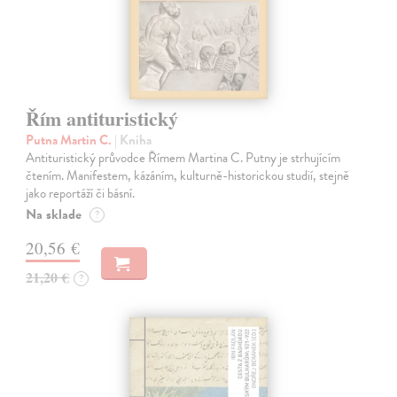
Řím antituristický
Putna Martin C.
| Kniha
Antituristický průvodce Římem Martina C. Putny je strhujícím
čtením. Manifestem, kázáním, kulturně-historickou studií, stejně
jako reportáží či básní.
Na sklade
?
20,56 €
21,20 €
?