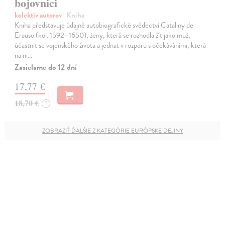
bojovnici
kolektív autorov
| Kniha
Kniha představuje údajně autobiografické svědectví Cataliny de
Erauso (kol. 1592–1650), ženy, která se rozhodla žít jako muž,
účastnit se vojenského života a jednat v rozporu s očekáváními, která
na ni…
Zasielame do 12 dní
17,77 €
18,70 €
?
ZOBRAZIŤ ĎALŠIE Z KATEGÓRIE EURÓPSKE DEJINY