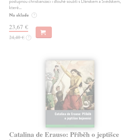
postupnou christianizaci i dlouhé soužití s Dánskem a Švédskem,
které…
Na sklade
?
23,67 €
24,40 €
?
Catalina de Erauso: Příběh o jeptišce