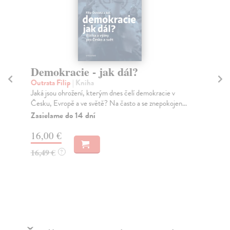
Demokracie - jak dál?
J
L
Outrata Filip
| Kniha
Jaká jsou ohrožení, kterým dnes čelí demokracie v
kol
Česku, Evropě a ve světě? Na často a se znepokojen...
Kni
zal
Zasielame do 14 dní
praž
16,00 €
Za
16,49 €
?
8,
8,