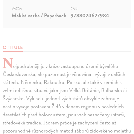
VÄZBA
EAN
Mäkká väzba / Paperback
9788024627984
O TITULE
N
ejpodrobněji je v knize zastoupeno území bývalého
Československa, ale pozornost je věnována i vývoji v dalších
státech: Německu, Rakousku, Polsku, ale také v zemích s
velmi odlišnou situací, jako jsou Velká Británie, Bulharsko či
Švýcarsko. Výklad u jednotlivých států obvykle zahrnuje
nástin vývoje postavení Židů v daném regionu v posledních
desetiletích před holocaustem, jsou však naznačeny i starší,
středověké tradice. Jádrem práce je zachycení často až
pozoruhodně různorodých metod záborů židovského majetku