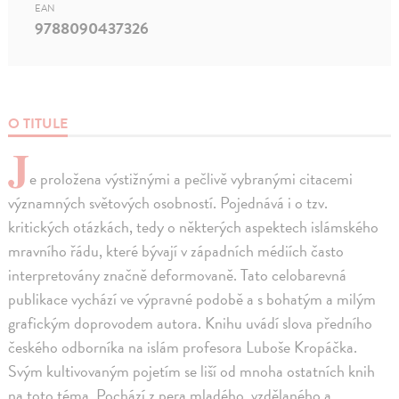
EAN
9788090437326
O TITULE
J
e proložena výstižnými a pečlivě vybranými citacemi
významných světových osobností. Pojednává i o tzv.
kritických otázkách, tedy o některých aspektech islámského
mravního řádu, které bývají v západních médiích často
interpretovány značně deformovaně. Tato celobarevná
publikace vychází ve výpravné podobě a s bohatým a milým
grafickým doprovodem autora. Knihu uvádí slova předního
českého odborníka na islám profesora Luboše Kropáčka.
Svým kultivovaným pojetím se liší od mnoha ostatních knih
na toto téma. Pochází z pera mladého, vzdělaného a