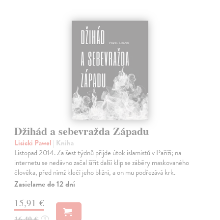
Džihád a sebevražda Západu
Lisicki Pawel
| Kniha
Listopad 2014. Za šest týdnů přijde útok islamistů v Paříži; na
internetu se nedávno začal šířit další klip se záběry maskovaného
člověka, před nímž klečí jeho bližní, a on mu podřezává krk.
Zasielame do 12 dní
15,91 €
16,40 €
?