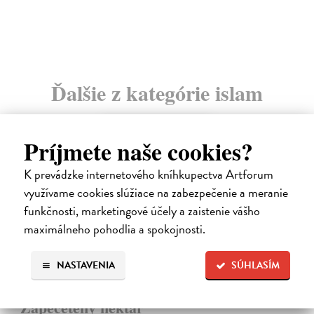
10,30 €
?
9,
Ďalšie z kategórie islam
Príjmete naše cookies?
K prevádzke internetového kníhkupectva Artforum
využívame cookies slúžiace na zabezpečenie a meranie
funkčnosti, marketingové účely a zaistenie vášho
maximálneho pohodlia a spokojnosti.
NASTAVENIA
SÚHLASÍM
Zapečetěný nektar