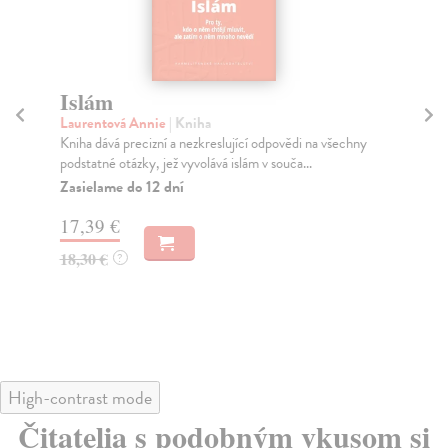
Zapečetěný nektar
K
fi
al-Mubarakpuri Safi ar-Rahman
| Kniha
Podrobný životopis proroka Muhammada. Kniha
Aš
Zapečetěný nektar (v arabštině ar-Rahíq al-Machtúm,
Kni
angl...
per
(10
Zasielame do 12 dní
Za
17,01 €
22
17,90 €
?
23
High-contrast mode
Čitatelia s podobným vkusom si