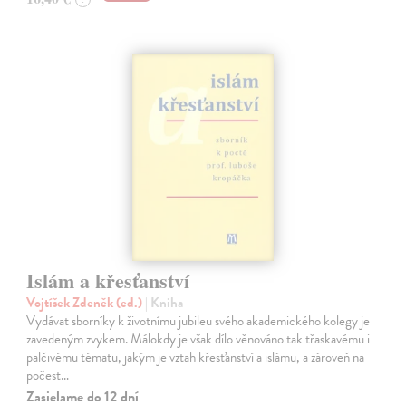
Islám a křesťanství
Vojtíšek Zdeněk (ed.)
| Kniha
Vydávat sborníky k životnímu jubileu svého akademického kolegy je
zavedeným zvykem. Málokdy je však dílo věnováno tak třaskavému i
palčivému tématu, jakým je vztah křesťanství a islámu, a zároveň na
počest…
Zasielame do 12 dní