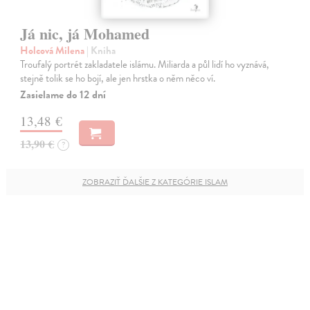
Já nic, já Mohamed
Holcová Milena
| Kniha
Troufalý portrét zakladatele islámu. Miliarda a půl lidí ho vyznává,
stejně tolik se ho bojí, ale jen hrstka o něm něco ví.
Zasielame do 12 dní
13,48 €
13,90 €
?
ZOBRAZIŤ ĎALŠIE Z KATEGÓRIE ISLAM