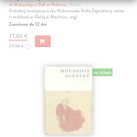
al-Mubarakpuri Safi ar-Rahman
| Kniha
Podrobný životopis proroka Muhammada. Kniha Zapečetěný nektar
(v arabštině ar-Rahíq al-Machtúm, angl.
Zasielame do 12 dní
17,01 €
17,90 €
?
na sklade