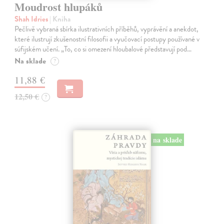
Moudrost hlupáků
Shah Idries
| Kniha
Pečlivě vybraná sbírka ilustrativních příběhů, vyprávění a anekdot,
které ilustrují zkušenostní filosofii a vyučovací postupy používané v
súfijském učení. „To, co si omezení hloubalové představují pod…
Na sklade
?
11,88 €
12,50 €
?
na sklade