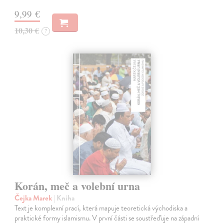
9,99 €
10,30 €
?
Korán, meč a volební urna
Čejka Marek
| Kniha
Text je komplexní prací, která mapuje teoretická východiska a
praktické formy islamismu. V první části se soustřeďuje na západní