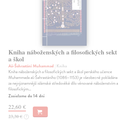
Kniha náboženských a filosofických sekt
a škol
Aš-Šahrastání Muhammad
| Kniha
Kniha náboženských a filosofických sekt a škol perského učence
Muhammada aš-Šahrastáního (1086–1153) je všeobecně pokládána
za nejvýznamnější islámské středověké dílo věnované náboženstvím a
filosofickým…
Zasielame do 14 dní
22,60 €
23,30 €
?