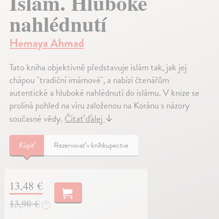
Islám. Hluboké
nahlédnutí
Hemaya Ahmad
Tato kniha objektivně představuje islám tak, jak jej
chápou "tradiční imámové", a nabízí čtenářům
autentické a hluboké nahlédnutí do islámu. V knize se
prolíná pohled na víru založenou na Koránu s názory
současné vědy.
Čítať ďalej
↓
Kúpiť
Rezervovať v kníhkupectve
13,48 €
13,90 €
?