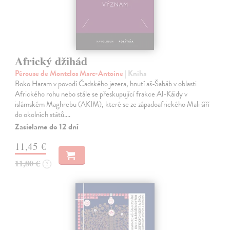
Africký džihád
Pérouse de Montclos Marc-Antoine
| Kniha
Boko Haram v povodí Čadského jezera, hnutí aš-Šabáb v oblasti
Afrického rohu nebo stále se přeskupující frakce Al-Káidy v
islámském Maghrebu (AKIM), které se ze západoafrického Mali šíří
do okolních států.…
Zasielame do 12 dní
11,45 €
11,80 €
?