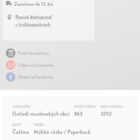
Zasielame do 12 dní
Pozrieť dostupnosť
v kníhkupectvách
Pridať do wishlistu
Odporučiť známemu
Zdielať na Facebooku
VYDAVATEĽ
POČET STRÁN
ROK VYDANIA
Ústředí muslimských obcí
363
2012
JAZYK
VÄZBA
Čeština
Mäkká väzba / Paperback