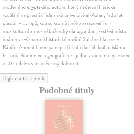
moderního egyptského autora, který načerpal klasické
vzdělání na prestižní islámské univerzitě al-Azhar, řadu let
působil v Evropě, kde se kromě jiného zasazoval i o
mezikulturní a mezináboženský dialog, a dnes zastává místo
imáma ve významné historické mešitě Sultána Hasana v
Káhiře. Ahmad Hemaya napsal i řadu dalších knih o islámu,
historii, ekonomice a geografii a za jednu z nich mu byl v roce
2002 udělen v Irsku čestný doktorát.
High-contrast mode
Podobné tituly