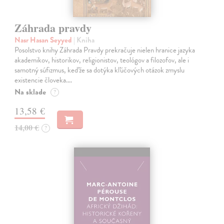
Záhrada pravdy
Nasr Hasan Seyyed
| Kniha
Posolstvo knihy Záhrada Pravdy prekračuje nielen hranice jazyka
akademikov, historikov, religionistov, teológov a filozofov, ale i
samotný súfizmus, keďže sa dotýka kľúčových otázok zmyslu
existencie človeka.…
Na sklade
?
13,58 €
14,00 €
?