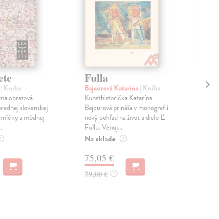
ete
Fulla
Gé
D
a
| Kniha
Bajcurová Katarína
| Kniha
vna obrazová
Kunsthistorička Katarína
Par
prednej slovenskej
Bajcurová prináša v monografii
Veľk
varníčky a módnej
nový pohľad na život a dielo Ľ.
naj
.
Fullu. Venuj...
Gus
vyda
Na sklade
?
?
Na 
75,05 €
66
79,00 €
?
69,