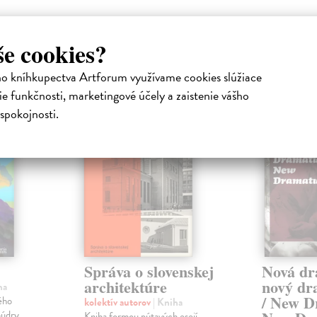
še cookies?
atelia s podobným vkusom si kúpili
ho kníhkupectva Artforum využívame cookies slúžiace
e funkčnosti, marketingové účely a zaistenie vášho
spokojnosti.
na sklade
Správa o slovenskej
Nová dr
architektúre
nový dr
ha
/ New D
ého
kolektív autorov
| Kniha
múdry
Kniha formou pútavých esejí