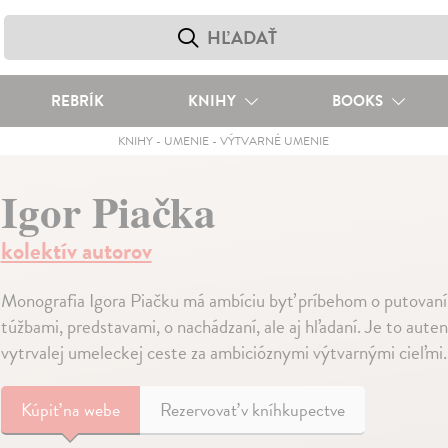
REBRÍK
KNIHY
BOOKS
KNIHY
-
UMENIE
-
VÝTVARNÉ UMENIE
Igor Piačka
kolektív autorov
Monografia Igora Piačku má ambíciu byť príbehom o putovaní 
túžbami, predstavami, o nachádzaní, ale aj hľadaní. Je to aute
vytrvalej umeleckej ceste za ambicióznymi výtvarnými cieľmi.
Kúpiť
na webe
Rezervovať v kníhkupectve