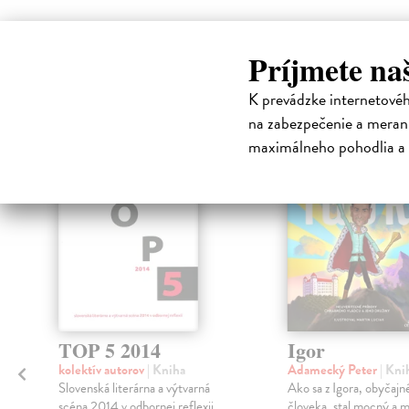
High-contrast mode
Príjmete na
Čit
K prevádzke internetové
na zabezpečenie a merani
maximálneho pohodlia a 
na sklade
TOP 5 2014
Igor
kolektív autorov
| Kniha
Adamecký Peter
| Kni
Slovenská literárna a výtvarná
Ako sa z Igora, obyčajn
scéna 2014 v odbornej reflexii.
človeka, stal mocný a 