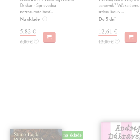
Briškár - Sprievodca
panovník? Vďaka čomu s
nezrozumiteľnosť...
srdcia ľudu v ...
Na sklade
Do 5 dní
?
5,82 €
12,61 €
6,00 €
13,00 €
?
?
na sklade