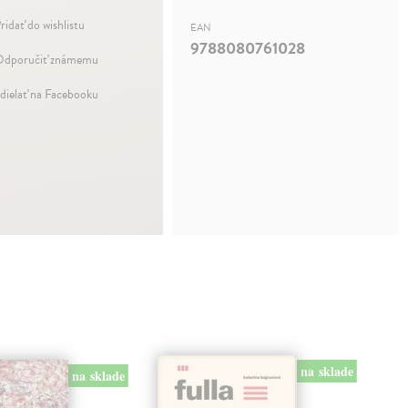
ridať do wishlistu
EAN
9788080761028
dporučiť známemu
dielať na Facebooku
na sklade
na sklade