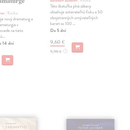
amaturge
kolektív autorov
| Kniha
Jane
Táto škatuľka plná zábavy
Kris
obsahuje zotierateľnú fixku a 50
orov
| Kniha
Na 
obojstranných umývateľných
je nový dramaturg a
kariet so 100 ...
ramaturgia v
8,
Do 5 dní
vede na tieto
ú...
9,4
9,60 €
o 14 dní
9,90 €
?