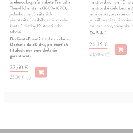
ucelenou biografií hraběte Františka
majstrovských diel! Dlho 
Thun-Hohensteina (1809–1870),
majstrovské dielo Leonard
jednoho z nejdůležitějších
sa nájde skryté za stenou.
představitelů českého uměleckého
je zašifrovaná tajná správa,
života 2. třetiny 19. století. Jako
rozumie len vybraný okruh
taková…
Do 5 dní
Dodávateľ nemá titul na sklade.
24,15 €
Dodanie do 30 dní, pri starších
tituloch nevieme dodanie
24,90 €
?
garantovať.
22,60 €
23,30 €
?