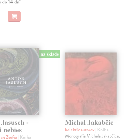
e do 14 dní
€
na sklade
 Jasusch -
Michal Jakabčic
i nebies
kolektív autorov
| Kniha
Monografia Michala Jakabčica,
an Zsófia
| Kniha