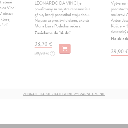
stratené
LEONARDO DA VINCI je
Výtvarná 
a da Vinci
považovaný za majstra renesancie a
predstavit
 V obraze
génia, ktorý predstihol svoju dobu.
maliarovi 
 ktorej
Najviac sa preslávil dielami, ako sú
Anton Jasu
 ľudí.…
Mona Lisa a Posledná večera.
Košice – †
slovenský 
Zasielame do 14 dní
Na sklad
38,70 €
29,90 
39,90 €
?
ZOBRAZIŤ ĎALŠIE Z KATEGÓRIE VÝTVARNÉ UMENIE