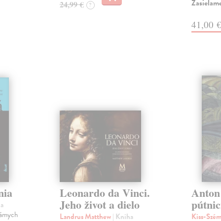
Zasielam
24,99 €
?
41,00 
nia
Leonardo da Vinci.
Anton
Jeho život a dielo
pútnic
ha
námych
Landrus Matthew
| Kniha
Kiss-Szém