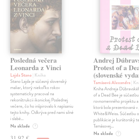
Posledná večera
Andrej Dúbrav
Leonarda z Vinci
Protest of a De
(slovenské vyda
Lajda Stano
| Kniha
Stano Lajda je súčasný slovenský
Tamásová Alexandra
| Kn
maliar, ktorý niekoľko rokov
Kniha Andreja Dúbravské
systematicky pracoval na
of a Dead Bee je súčasťou
rekonštrukcii ikonickej Poslednej
rovnomenného projektu a 
večere, čo ho inšpirovalo k napísaniu
ktorá bola prezentovaná v 
tejto knihy. Odkrýva pred nami silné
White&Weiss. Súčasťou o
i slabé…
publikácie je kurátorský t
Na sklade
Tamásovej…
?
Na sklade
?
31,92 €