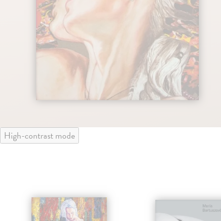
High-contrast mode
klade