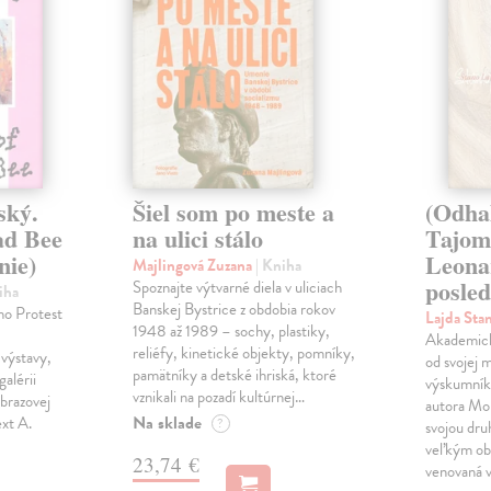
ský.
Šiel som po meste a
(Odha
ad Bee
na ulici stálo
Tajom
nie)
Leona
Majlingová Zuzana
| Kniha
posled
Spoznajte výtvarné diela v uliciach
iha
Banskej Bystrice z obdobia rokov
ho Protest
Lajda Sta
1948 až 1989 – sochy, plastiky,
Akademický
reliéfy, kinetické objekty, pomníky,
výstavy,
od svojej 
pamätníky a detské ihriská, ktoré
galérii
výskumník 
vznikali na pozadí kultúrnej…
brazovej
autora Mon
Na sklade
ext A.
?
svojou dru
veľkým ob
23,74 €
venovaná 