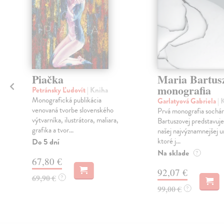
Piačka
Maria Bartusz
monografia
Petránsky Ľudovít
| Kniha
Monografická publikácia
Garlatyová Gabriela
| 
venovaná tvorbe slovenského
Prvá monografia sochá
výtvarníka, ilustrátora, maliara,
Bartuszovej predstavuje
grafika a tvor...
našej najvýznamnejšej 
ktoré j...
Do 5 dní
Na sklade
?
67,80 €
92,07 €
69,90 €
?
99,00 €
?