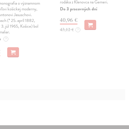
rodáka z Klenovca na Gemeri.
monografia o významnom
Do 3 pracovných dní
eľovi košickej moderny,
Antonovi Jasuschovi.
40,96 €
sch (* 25. apríl 1882,
 3. júl 1965, Košice) bol
43,12 €
?
maliar.
e
?
€