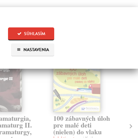
 aj:
SÚHLASÍM
NASTAVENIA
amaturgia,
100 zábavných úloh
Bá
amaturg II.
pre malé deti
kol
ramaturgy,
(nielen) do vlaku
Kole
Zuz