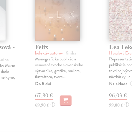
ová -
Felix
Lea Fek
kolektív autorov
| Kniha
Hasalová Ev
Monografická publikácia
Reprezentatí
Kniha
venovaná tvorbe slovenského
publikácia po
rky Marie
výtvarníka, grafika, maliara,
textilnej výt
 dielo
ilustrátora, tvorc...
návrhárky Le..
umelkyne,
Do 5 dní
Na sklade
67,80 €
96,03 €
69,90 €
99,00 €
?
?