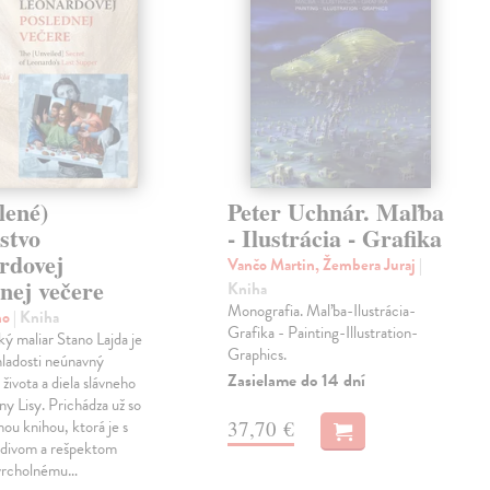
lené)
Peter Uchnár. Maľba
stvo
- Ilustrácia - Grafika
rdovej
Vančo Martin, Žembera Juraj
|
nej večere
Kniha
Monografia. Maľba-Ilustrácia-
no
| Kniha
Grafika - Painting-Illustration-
 maliar Stano Lajda je
Graphics.
mladosti neúnavný
Zasielame do 14 dní
života a diela slávneho
y Lisy. Prichádza už so
37,70 €
hou knihou, ktorá je s
divom a rešpektom
vrcholnému…