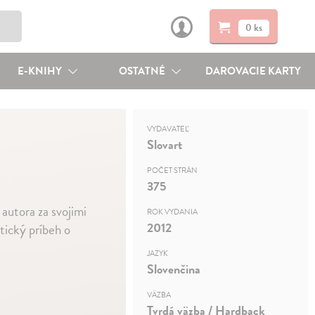
0 ks
E-KNIHY
OSTATNÉ
DAROVACIE KARTY
VYDAVATEĽ
Slovart
POČET STRÁN
375
autora za svojimi
ROK VYDANIA
2012
ntický príbeh o
JAZYK
Slovenčina
VÄZBA
Tvrdá väzba / Hardback