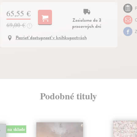
P
65,55 €
Zasielame do 3
O
69,00 €
pracovných dní
?
Z
Pozrieť dostupnosť v kníhkupectvách
Podobné tituly
na sklade