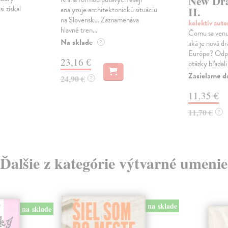
New Dr
i získal
II.
analyzuje architektonickú situáciu
na Slovensku. Zaznamenáva
kolektív aut
hlavné tren...
Čomu sa venu
Na sklade
?
aká je nová d
Európe? Odpo
23,16 €
otázky hľadali 
Zasielame d
24,90 €
?
11,35 €
11,70 €
?
Ďalšie z kategórie výtvarné umenie
na sklade
na sklade