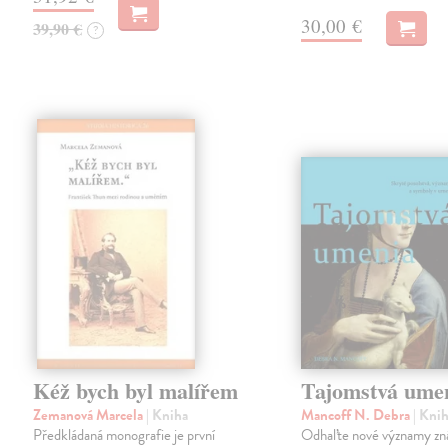
30,00 €
39,90 €
?
Kéž bych byl malířem
Tajomstvá ume
Zemanová Marcela
| Kniha
Mancoff N. Debra
| Kni
Předkládaná monografie je první
Odhaľte nové významy z