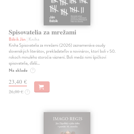
Spisovatelia za mrežami
Bábik Ján
| Kniha
Kniha Spisovatelia za mrežami (2026) zaznamenáva osudy
slovenských literátov, prekladateľov a novinárov, ktorí boli v 50.
rokoch minulého storočia väznení. Boli medzi nimi špičkoví
spisovatelia, ďalší…
Na sklade
?
23,40 €
26,00 €
?