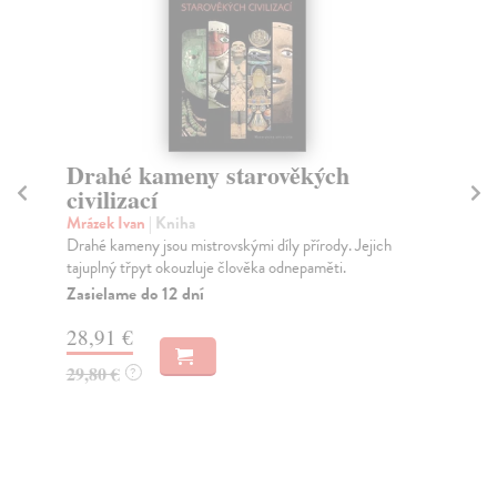
Drahé kameny starověkých
Co
civilizací
má
Mrázek Ivan
| Kniha
Cha
Drahé kameny jsou mistrovskými díly přírody. Jejich
Lad
tajuplný třpyt okouzluje člověka odnepaměti.
dra
Zasielame do 12 dní
Za
28,91 €
19
29,80 €
20
?