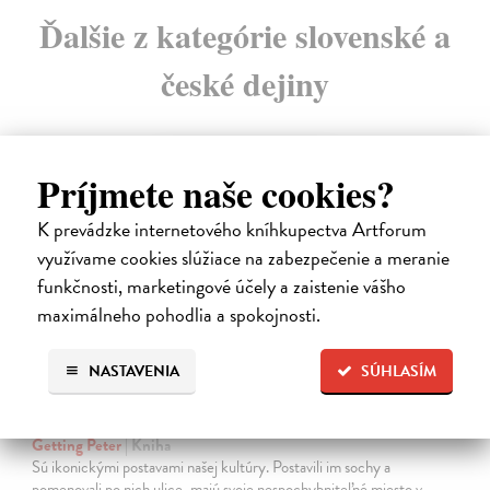
Ďalšie z kategórie slovenské a
české dejiny
na sklade
Príjmete naše cookies?
K prevádzke internetového kníhkupectva Artforum
využívame cookies slúžiace na zabezpečenie a meranie
funkčnosti, marketingové účely a zaistenie vášho
maximálneho pohodlia a spokojnosti.
NASTAVENIA
SÚHLASÍM
Studne mútne
Getting Peter
| Kniha
Sú ikonickými postavami našej kultúry. Postavili im sochy a
pomenovali po nich ulice, majú svoje nespochybniteľné miesto v