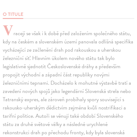
O TITULE
V
racejí se však i k době před založením společného státu,
kdy na českém a slovenském území panovala odlišná specifika
vycházející ze začlenění drah pod rakouskou a uherskou
železniční síť. Hlavním úkolem nového státu tak bylo
legislativně sjednotit Československé dráhy a především
propojit východní a západní část republiky novými
železničními tepnami. Docházelo k mohutné výstavbě tratí a
zavedení nových spojů jako legendární Slovenská strela nebo
Tatranský expres, ale zároveň probíhaly spory související s
rakousko-uherským dědictvím zejména kvůli nostrifikaci a
tarifní politice. Autoři se věnují také období Slovenského
státu za druhé světové války a následné urychlené
rekonstrukci drah po přechodu fronty, kdy byla slovenská