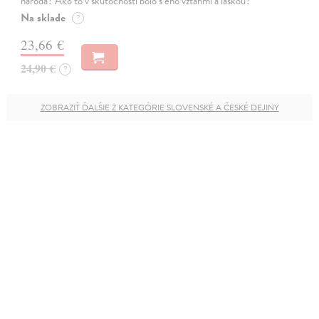
národa? Ako to v skutočnosti bolo s eho vzťahmi a láskou?
Na sklade
?
23,66 €
24,90 €
?
ZOBRAZIŤ ĎALŠIE Z KATEGÓRIE SLOVENSKÉ A ČESKÉ DEJINY