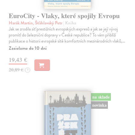
EuroCity - Vlaky, které spojily Evropu
Harák Martin, Šťáhlavský Petr
| Kniha
Jak se zrodila síť prestižních evropských expresů a jak se její vývoj
promítl do železniční dopravy v České republice? To vám přiblíží
publikace o historii evropské sítě komfortních mezinárodních vlaků,…
Zasielame do 10 dní
19,43 €
20,89 €
?
na sklade
novinka