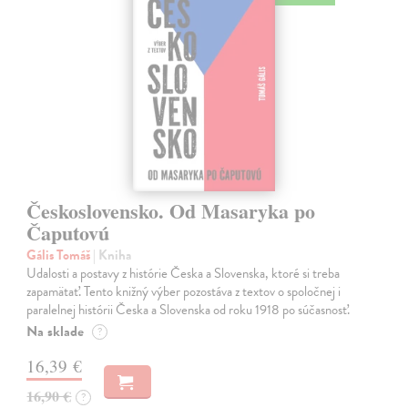
Československo. Od Masaryka po
Čaputovú
Gális Tomáš
| Kniha
Udalosti a postavy z histórie Česka a Slovenska, ktoré si treba
zapamätať. Tento knižný výber pozostáva z textov o spoločnej i
paralelnej histórii Česka a Slovenska od roku 1918 po súčasnosť.
Na sklade
?
16,39 €
16,90 €
?