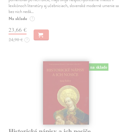
lexikónoch literatúry aj učebniciach, slovenské moderné umenie sa
bez nich nedá…
Na sklade
?
23,66 €
24,90 €
?
na sklade
Historické nápisy a ich nosiče