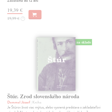
Zasielame do 12 dní
19,39 €
19,99 €
?
na sklade
Štúr. Zrod slovenského národa
Demmel József
| Kniha
Je Štúrov život viac mýtus, alebo vysnená predstava o zakladateľovi