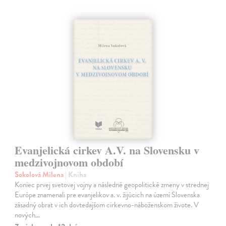
Evanjelická cirkev A.V. na Slovensku v
medzivojnovom období
Sokolová Milena
| Kniha
Koniec prvej svetovej vojny a následné geopolitické zmeny v strednej
Európe znamenali pre evanjelikov a. v. žijúcich na území Slovenska
zásadný obrat v ich dovtedajšom cirkevno-náboženskom živote. V
nových…