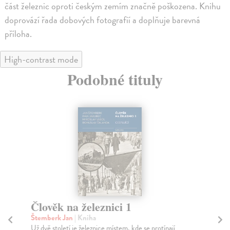
část železnic oproti českým zemím značně poškozena. Knihu
doprovází řada dobových fotografií a doplňuje barevná
příloha.
High-contrast mode
Podobné tituly
Člověk na železnici 1
S
zn
Štemberk Jan
| Kniha
ps
Už dvě století je železnice místem, kde se protínají