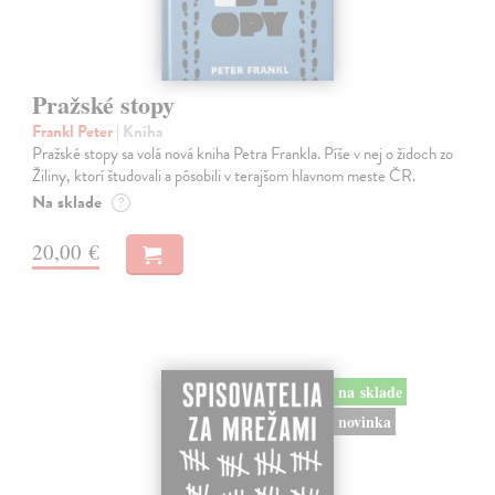
Pražské stopy
Frankl Peter
| Kniha
Pražské stopy sa volá nová kniha Petra Frankla. Píše v nej o židoch zo
Žiliny, ktorí študovali a pôsobili v terajšom hlavnom meste ČR.
Na sklade
?
20,00 €
na sklade
novinka