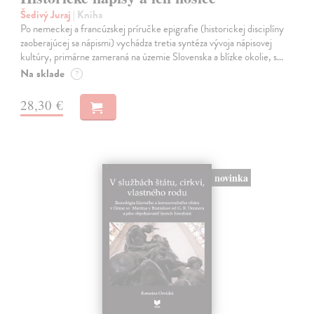
Šedivý Juraj
| Kniha
Po nemeckej a francúzskej príručke epigrafie (historickej disciplíny
zaoberajúcej sa nápismi) vychádza tretia syntéza vývoja nápisovej
kultúry, primárne zameraná na územie Slovenska a blízke okolie, s…
Na sklade
?
28,30 €
novinka