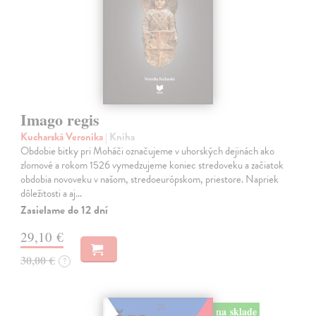
Imago regis
Kucharská Veronika
| Kniha
Obdobie bitky pri Moháči označujeme v uhorských dejinách ako
zlomové a rokom 1526 vymedzujeme koniec stredoveku a začiatok
obdobia novoveku v našom, stredoeurópskom, priestore. Napriek
dôležitosti a aj…
Zasielame do 12 dní
29,10 €
30,00 €
?
na sklade