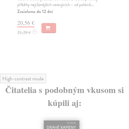
st
příběhy nejrůznějších cestujících – od politick...
Zasielame do 12 dní
Vod
Tat
20,56 €
dob
Na
21,20 €
?
16
16
High-contrast mode
Čitatelia s podobným vkusom si
kúpili aj: