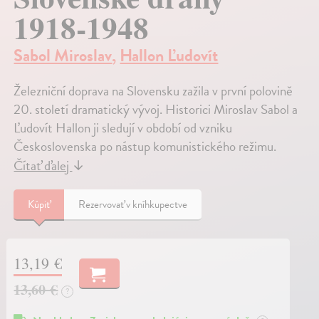
1918-1948
Sabol Miroslav
,
Hallon Ľudovít
Železniční doprava na Slovensku zažila v první polovině
20. století dramatický vývoj. Historici Miroslav Sabol a
Ľudovít Hallon ji sledují v období od vzniku
Československa po nástup komunistického režimu.
Čítať ďalej
↓
Kúpiť
Rezervovať v kníhkupectve
13,19 €
13,60 €
?