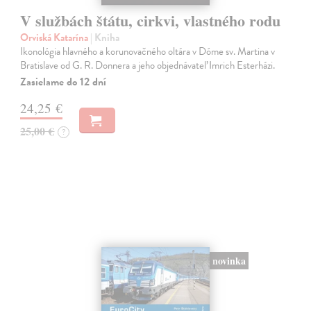
V službách štátu, cirkvi, vlastného rodu
Orviská Katarína
| Kniha
Ikonológia hlavného a korunovačného oltára v Dóme sv. Martina v
Bratislave od G. R. Donnera a jeho objednávateľ Imrich Esterházi.
Zasielame do 12 dní
24,25 €
25,00 €
?
novinka