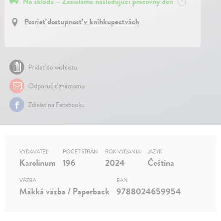
Na sklade – Zasielame nasledujúci pracovný deň
?
Pozrieť dostupnosť v kníhkupectvách
Pridať do wishlistu
Odporučiť známemu
Zdielať na Facebooku
VYDAVATEĽ
POČET STRÁN
ROK VYDANIA
JAZYK
Karolinum
196
2024
Čeština
VÄZBA
EAN
Mäkká väzba / Paperback
9788024659954