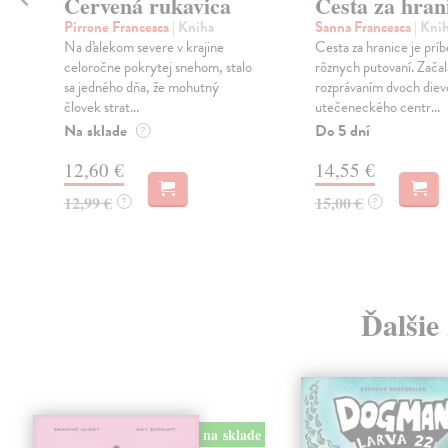
á
Červená rukavica
Cesta za hran
Pirrone Francesca
| Kniha
Sanna Francesca
| Kni
Na ďalekom severe v krajine
Cesta za hranice je pr
celoročne pokrytej snehom, stalo
rôznych putovaní. Začal
sa jedného dňa, že mohutný
rozprávaním dvoch diev
človek strat...
utečeneckého centr...
Na sklade
Do 5 dní
?
12,60 €
14,55 €
12,99 €
15,00 €
?
?
Ďalšie
na sklade