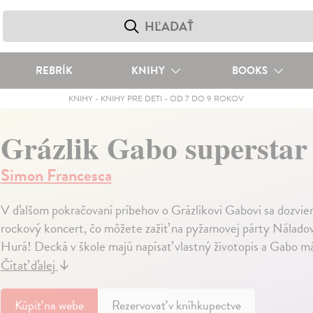
REBRÍK
KNIHY
BOOKS
KNIHY
-
KNIHY PRE DETI
-
OD 7 DO 9 ROKOV
Grázlik Gabo superstar
Simon Francesca
V ďalšom pokračovaní príbehov o Grázlikovi Gabovi sa dozviem
rockový koncert, čo môžete zažiť na pyžamovej párty Nálado
Hurá! Decká v škole majú napísať vlastný životopis a Gabo má o
Čítať ďalej
↓
Kúpiť
na webe
Rezervovať v kníhkupectve