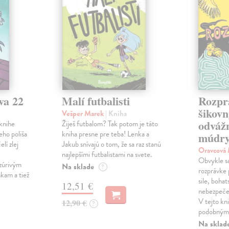
va 22
Malí futbalisti
Rozpr
šikovn
Vešper Marek
| Kniha
odváž
knihe
Žiješ futbalom? Tak potom je táto
eho poliša
kniha presne pre teba! Lenka a
múdry
lí zlej
Jakub snívajú o tom, že sa raz stanú
Oravcová
najlepšími futbalistami na svete.
Obvykle sa 
zúrivým
Na sklade
?
rozprávke 
kam a tiež
sile, bohat
12,51 €
nebezpečen
V tejto kni
12,90 €
?
podobnými
Na sklad