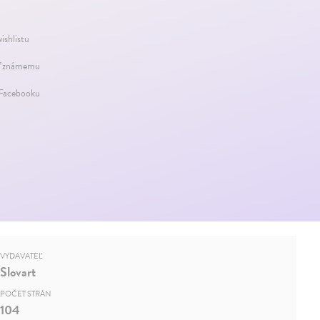
ishlistu
ť známemu
 Facebooku
VYDAVATEĽ
Slovart
POČET STRÁN
104