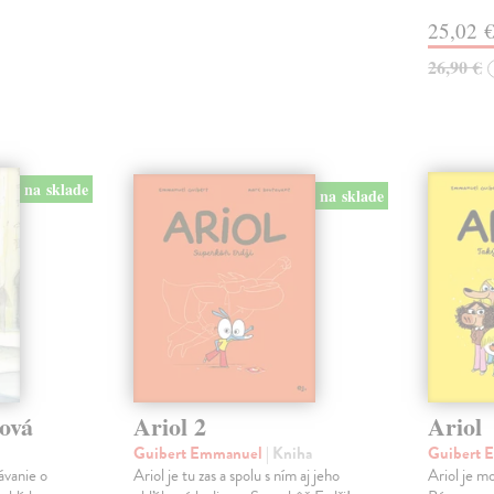
25,02 
26,90 €
na sklade
na sklade
tová
Ariol 2
Ariol
Guibert Emmanuel
| Kniha
Guibert
ávanie o
Ariol je tu zas a spolu s ním aj jeho
Ariol je mo