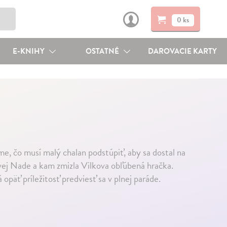
0 ks
E-KNIHY
OSTATNÉ
DAROVACIE KARTY
e, čo musí malý chalan podstúpiť, aby sa dostal na
vej Nade a kam zmizla Vilkova obľúbená hračka.
päť príležitosť predviesť sa v plnej paráde.