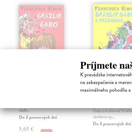
Príjmete na
K prevádzke internetové
Grázlik Gabo
Grázlik Gabo
na zabezpečenie a merani
kráľovná
Simon Francesca
| Kniha
maximálneho pohodlia a 
Grázlik Gabo je malý darebák,
Simon Francesca
| Kni
ktorý terorizuje svojich učiteľov,
Milé deti, prichádza krá
nemá rád zeleninu, ale miluje
Ále, čo to tu trepem – 
sladk...
Gabo a kráľovná! Kráľo
návšteva vy...
Do 3 pracovných dní
Do 3 pracovných dní
5,65 €