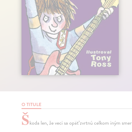
O TITULE
Š
koda len, že veci sa opäť zvrtnú celkom iným smer