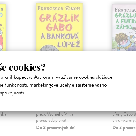
še cookies?
ho kníhkupectva Artforum využívame cookies slúžiace
 a
Grázlik Gabo a
Grázlik
e funkčnosti, marketingové účely a zaistenie vášho
banková lúpež
futbalov
spokojnosti.
ha
Simon Francesca
| Kniha
Simon Franc
ľovná.
V ďalších štyroch príbehoch o
Tak čo vyvedi
Grázlik
Grázlikovi Gabovi sa dozvieme,
tentoraz? Uči
vská
prečo Vzorného Vilka
ufóni, Gabo st
prenasleduje pirát...
chrumkami p..
Do 3 pracovných dní
Do 3 pracov