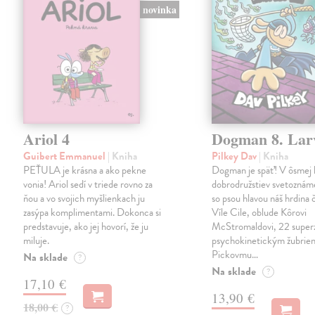
novinka
Ariol 4
Dogman 8. Lar
Guibert Emmanuel
| Kniha
Pilkey Dav
| Kniha
PEŤULA je krásna a ako pekne
Dogman je späť! V ôsmej 
vonia! Ariol sedí v triede rovno za
dobrodružstiev svetoznám
ňou a vo svojich myšlienkach ju
so psou hlavou náš hrdina če
zasýpa komplimentami. Dokonca si
Víle Cile, oblude Kôrovi
predstavuje, ako jej hovorí, že ju
McStromaldovi, 22 super
miluje.
psychokinetickým žubrien
Pickovmu…
Na sklade
?
Na sklade
?
17,10 €
13,90 €
18,00 €
?