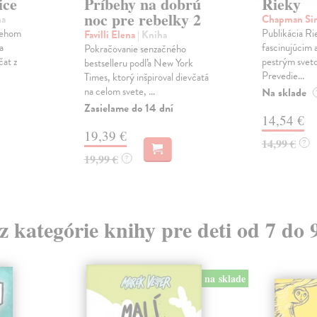
ice
Príbehy na dobrú
Rieky
noc pre rebelky 2
ha
Chapman S
íbehom
Publikácia Ri
Favilli Elena
| Kniha
a
fascinujúcim 
Pokračovanie senzačného
čat z
pestrým svet
bestselleru podľa New York
Prevedie...
Times, ktorý inšpiroval dievčatá
na celom svete, ...
Na sklade
Zasielame do 14 dní
14,54 €
19,39 €
14,99 €
?
19,99 €
?
 z kategórie knihy pre deti od 7 do 
na sklade