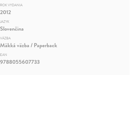
ROK VYDANIA
2012
JAZYK
Slovenčina
VÄZBA
Mäkká väzba / Paperback
EAN
9788055607733