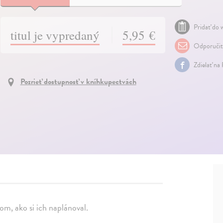
Pridať do w
titul je vypredaný
5,95 €
Odporuči
Zdielať na
Pozrieť dostupnosť v kníhkupectvách
om, ako si ich naplánoval.