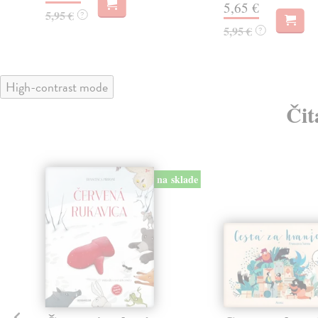
5,65 €
5,95 €
?
5,95 €
?
High-contrast mode
Čit
na sklade