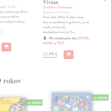
Sa
Vivian
sp
imon
| Kniha
Diotallevi Francesca
|
eky zoznamuje deti s
Elektronická kniha
Ond
a neuveriteľne
New York 1954. Krátke vlasy,
Kni
om vodných tokov.
šaty so zaobleným golierom, prvé
Šim
vrásky okolo očí,
vzťa
dvadsaťosemročná Viv...
rozh
?
Do 
Na stiahnutie ako
EPUB
,
MOBI
a
PDF
9,
13,99 €
9,9
9 rokov
na sklade
na sklade