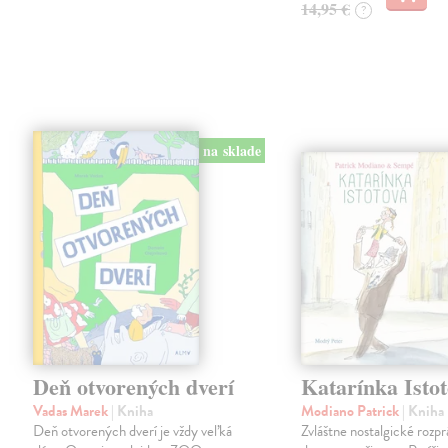
14,95 €
?
na sklade
Deň otvorených dverí
Katarínka Isto
Vadas Marek
| Kniha
Modiano Patrick
| Kniha
Deň otvorených dverí je vždy veľká
Zvláštne nostalgické rozpr