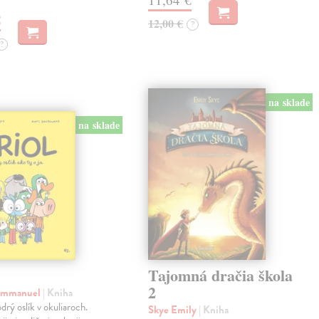
€
12,00 €
?
?
na sklade
na sklade
Tajomná dračia škola
2
 Emmanuel
| Kniha
drý oslík v okuliaroch.
Skye Emily
| Kniha