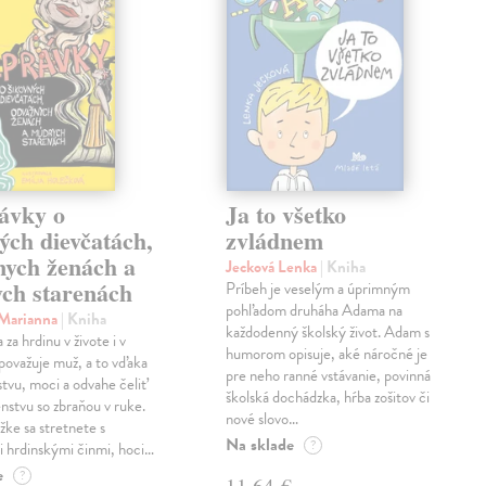
ávky o
Ja to všetko
ých dievčatách,
zvládnem
nych ženách a
Jecková Lenka
| Kniha
ch starenách
Príbeh je veselým a úprimným
pohľadom druháha Adama na
 Marianna
| Kniha
každodenný školský život. Adam s
za hrdinu v živote i v
humorom opisuje, aké náročné je
považuje muž, a to vďaka
pre neho ranné vstávanie, povinná
stvu, moci a odvahe čeliť
školská dochádzka, hŕba zošitov či
stvu so zbraňou v ruke.
nové slovo…
žke sa stretnete s
Na sklade
?
 hrdinskými činmi, hoci…
e
?
11,64 €