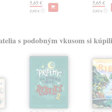
5,65 €
5,65 €
5,95 €
5,95 €
?
?
atelia s podobným vkusom si kúpili