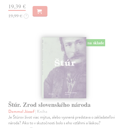
19,39 €
19,99 €
?
na sklade
Štúr. Zrod slovenského národa
Demmel József
| Kniha
Je Štúrov život viac mýtus, alebo vysnená predstava o zakladateľovi
národa? Ako to v skutočnosti bolo s eho vzťahmi a láskou?