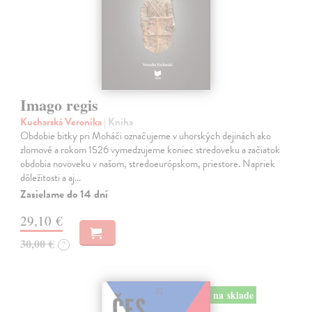
Imago regis
Kucharská Veronika
| Kniha
Obdobie bitky pri Moháči označujeme v uhorských dejinách ako
zlomové a rokom 1526 vymedzujeme koniec stredoveku a začiatok
obdobia novoveku v našom, stredoeurópskom, priestore. Napriek
dôležitosti a aj…
Zasielame do 14 dní
29,10 €
30,00 €
?
na sklade