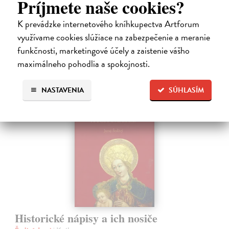
Príjmete naše cookies?
lexikónoch literatúry aj učebniciach, slovenské moderné umenie sa
bez nich nedá…
Na sklade
K prevádzke internetového kníhkupectva Artforum
?
využívame cookies slúžiace na zabezpečenie a meranie
23,66 €
funkčnosti, marketingové účely a zaistenie vášho
24,90 €
?
maximálneho pohodlia a spokojnosti.
NASTAVENIA
SÚHLASÍM
na sklade
Historické nápisy a ich nosiče