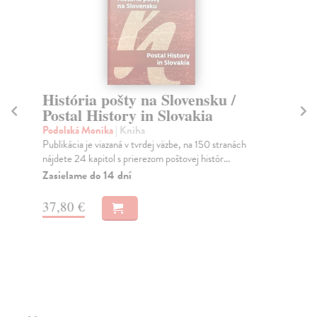
História pošty na Slovensku /
S
Postal History in Slovakia
kol
Kni
Podolská Monika
| Kniha
kon
Publikácia je viazaná v tvrdej väzbe, na 150 stranách
nájdete 24 kapitol s prierezom poštovej histór...
Do
Zasielame do 14 dní
48
37,80 €
50