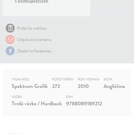
v kníhkupectvách
Pridať do wishlistu
Odporučiť známemu
Zdielať na Facebooku
VYDAVATEĽ
POČET STRÁN
ROK VYDANIA
JAZYK
Spektrum Grafik
272
2010
Angličtina
VÄZBA
EAN
Tvrdá väzba / Hardback
9788089189212