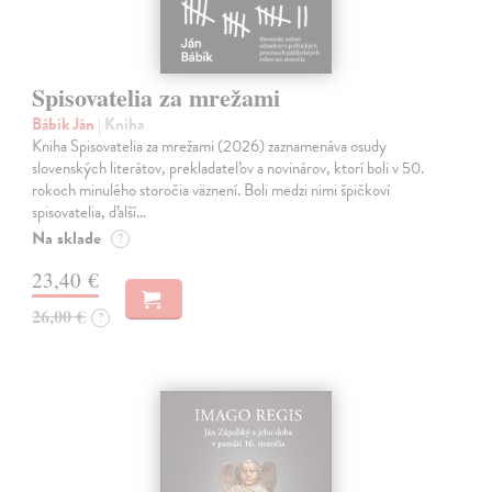
Spisovatelia za mrežami
Bábik Ján
| Kniha
Kniha Spisovatelia za mrežami (2026) zaznamenáva osudy
slovenských literátov, prekladateľov a novinárov, ktorí boli v 50.
rokoch minulého storočia väznení. Boli medzi nimi špičkoví
spisovatelia, ďalší…
Na sklade
?
23,40 €
26,00 €
?