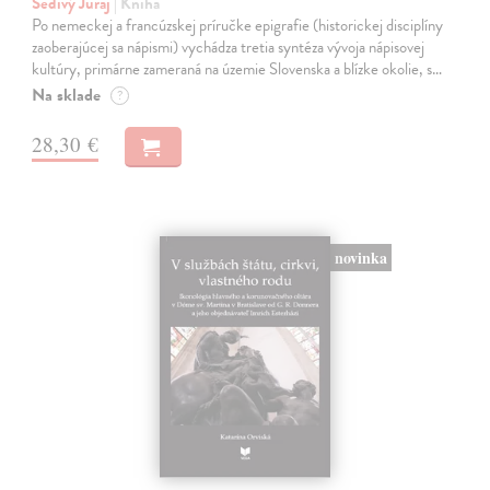
Šedivý Juraj
| Kniha
Po nemeckej a francúzskej príručke epigrafie (historickej disciplíny
zaoberajúcej sa nápismi) vychádza tretia syntéza vývoja nápisovej
kultúry, primárne zameraná na územie Slovenska a blízke okolie, s…
Na sklade
?
28,30 €
novinka