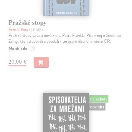
Pražské stopy
Frankl Peter
| Kniha
Pražské stopy sa volá nová kniha Petra Frankla. Píše v nej o židoch zo
Žiliny, ktorí študovali a pôsobili v terajšom hlavnom meste ČR.
Na sklade
?
20,00 €
na sklade
novinka