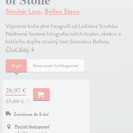
Struhár Laco
,
Bellan Stano
Výpravná kniha plná fotografií od Ladislava Struhára.
Nádherné farebné fotografie našich hradov, zámkov a
kaštieľov dopĺňa stručný text Stanislava Bellana.
Čítať ďalej
↓
Kúpiť
Rezervovať v kníhkupectve
26,97 €
27,80 €
?
Zasielame do 5 dní
Pozrieť dostupnosť