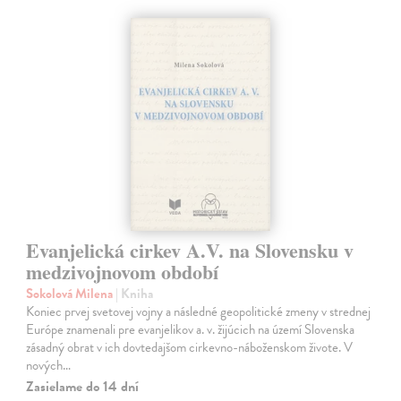
Evanjelická cirkev A.V. na Slovensku v
medzivojnovom období
Sokolová Milena
| Kniha
Koniec prvej svetovej vojny a následné geopolitické zmeny v strednej
Európe znamenali pre evanjelikov a. v. žijúcich na území Slovenska
zásadný obrat v ich dovtedajšom cirkevno-náboženskom živote. V
nových…
Zasielame do 14 dní