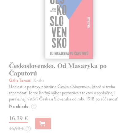
Československo. Od Masaryka po
Čaputovú
Gális Tomáš
| Kniha
Udalosti a postavy z histórie Česka a Slovenska, ktoré si treba
zapamätať. Tento knižný výber pozostáva z textov o spoločnej i
paralelnej histórii Česka a Slovenska od roku 1918 po súčasnosť.
Na sklade
?
16,39 €
16,90 €
?