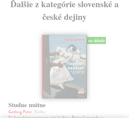
Ďalšie z kategórie slovenské a
české dejiny
na sklade
Studne mútne
Getting Peter
| Kniha
Sú ikonickými postavami našej kultúry. Postavili im sochy a
pomenovali po nich ulice, majú svoje nespochybniteľné miesto v