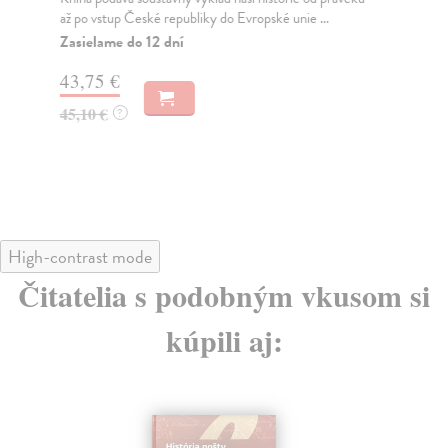
/
až po vstup České republiky do Evropské unie ...
Fr
Zasielame do 12 dní
Bas
boo
43,75 €
univ
Za
45,10 €
?
24
25
High-contrast mode
Čitatelia s podobným vkusom si
kúpili aj: