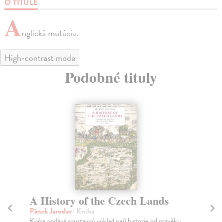
O TITULE
A
nglická mutácia.
High-contrast mode
Podobné tituly
A History of the Czech Lands
T
Ac
Pánek Jaroslav
| Kniha
Kniha podává soustavný výklad naší historie od pravěku