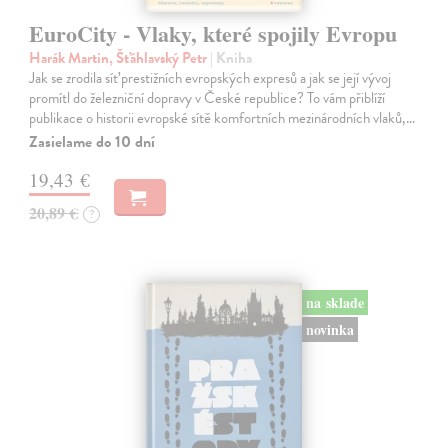
EuroCity - Vlaky, které spojily Evropu
Harák Martin, Šťáhlavský Petr
| Kniha
Jak se zrodila síť prestižních evropských expresů a jak se její vývoj
promítl do železniční dopravy v České republice? To vám přiblíží
publikace o historii evropské sítě komfortních mezinárodních vlaků,…
Zasielame do 10 dní
19,43 €
20,89 €
?
na sklade
novinka