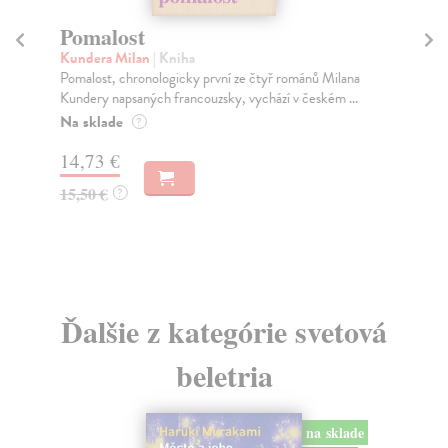
Pomalost
C
Kundera Milan
| Kniha
Sk
Pomalost, chronologicky první ze čtyř románů Milana
Pov
Kundery napsaných francouzsky, vychází v českém ...
pov
Na sklade
Na
?
14,73 €
13
15,50 €
14
?
Ďalšie z kategórie svetová
beletria
na sklade