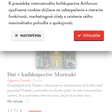
K prevádzke internetového kníhkupectva Artforum
využívame cookies slúžiace na zabezpečenie a meranie
na sklade
funkčnosti, marketingové účely a zaistenie vášho
novinka
maximálneho pohodlia a spokojnosti.
NASTAVENIA
SÚHLASÍM
Dni v kníhkupectve Morisaki
Jagisawa Satoshi
| Kniha
Dvadsaťpäťročná Takako si žila pomerne bezstarostne až do dňa, keď
jej priateľ Hideaki, za ktorého sa chcela vydať, len tak mimochodom
oznámi, že ju podvádza a žení sa s inou. Jej život sa zrazu rúca.
Na sklade
?
13,71 €