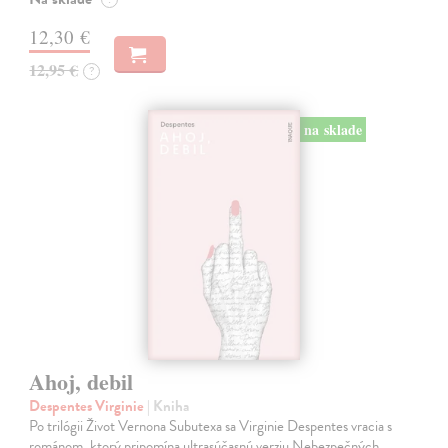
12,30 €
12,95 €
?
na sklade
Ahoj, debil
Despentes Virginie
| Kniha
Po trilógii Život Vernona Subutexa sa Virginie Despentes vracia s
románom, ktorý pripomína ultrasúčasnú verziu Nebezpečných