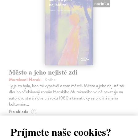
novinka
Město a jeho nejisté zdi
Murakami Haruki
| Kniha
Ty jsi to byla, kdo mi vyprávěl o tom městě. Město a jeho nejisté zdi –
dlouho očekávaný román Harukiho Murakamiho volně navazuje na
autorovu starší novelu z roku 1980 a tematicky se prolíná s jeho
kultovním…
Na sklade
?
30,22 €
Príjmete naše cookies?
32,85 €
?