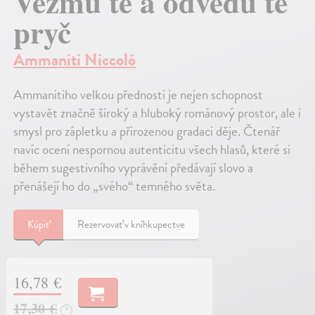
Vezmu tě a odvedu tě
pryč
Ammaniti Niccoló
Ammanitiho velkou předností je nejen schopnost
vystavět značně široký a hluboký románový prostor, ale i
smysl pro zápletku a přirozenou gradaci děje. Čtenář
navíc ocení nespornou autenticitu všech hlasů, které si
během sugestivního vyprávění předávají slovo a
přenášejí ho do „svého“ temného světa.
Kúpiť
Rezervovať v kníhkupectve
16,78 €
17,30 €
?