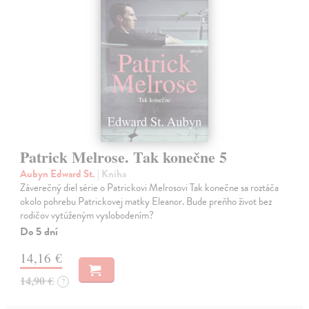
Patrick Melrose. Tak konečne 5
Aubyn Edward St.
| Kniha
Záverečný diel série o Patrickovi Melrosovi Tak konečne sa roztáča
okolo pohrebu Patrickovej matky Eleanor. Bude preňho život bez
rodičov vytúženým vyslobodením?
Do 5 dní
14,16 €
14,90 €
?