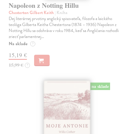
Napoleon z Notting Hillu
Chesterton Gilbert Keith
| Kniha
Dej literárnej prvotiny anglický spisovateľa, filozofa a laického
teológa Gilberta Keitha Chestertona (1874 – 1936) Napoleon z
Notting Hillu sa odohráva v roku 1984, keď sa Angličania rozhodli
zriecť parlamentnej…
Na sklade
?
15,19 €
15,99 €
?
na sklade