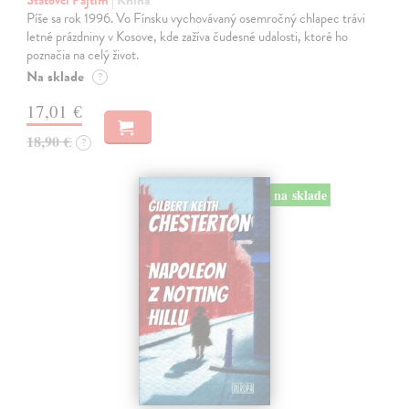
Píše sa rok 1996. Vo Fínsku vychovávaný osemročný chlapec trávi
letné prázdniny v Kosove, kde zažíva čudesné udalosti, ktoré ho
poznačia na celý život.
Na sklade
?
17,01 €
18,90 €
?
na sklade