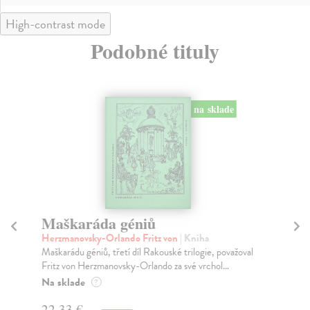
High-contrast mode
Podobné tituly
na sklade
Maškaráda géniů
B
Herzmanovsky-Orlando Fritz von
| Kniha
Szp
Maškarádu géniů, třetí díl Rakouské trilogie, považoval
Rom
Fritz von Herzmanovsky-Orlando za své vrchol...
na 
Na sklade
Na
?
22,33 €
22