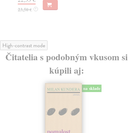
23,50 €
23
?
High-contrast mode
Čitatelia s podobným vkusom si
kúpili aj:
na sklade