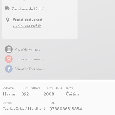
Zasielame do 12 dní
Pozrieť dostupnosť
v kníhkupectvách
Pridať do wishlistu
Odporučiť známemu
Zdielať na Facebooku
VYDAVATEĽ
POČET STRÁN
ROK VYDANIA
JAZYK
Havran
392
2008
Čeština
VÄZBA
EAN
Tvrdá väzba / Hardback
9788086515854