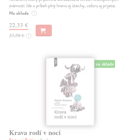
známostí. Ide o príbeh plný hnevu aj útechy, vzdoru aj prijatia.
Na sklade
?
22,33 €
23,50 €
?
na sklade
Krava rodí v noci
Statovci Pajtim
| Kniha