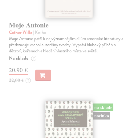
Moje Antonie
Cather Willa
| Kniha
Moje Antonie patří k nejvýznamnějším dílům americké literatury a
představuje vrchol autorčiny tvorby. Vypráví hluboký příběh o
dětství, kořenech a hledání vlastního místa ve světě.
Na sklade
?
20,90 €
22,00 €
?
na sklade
novinka