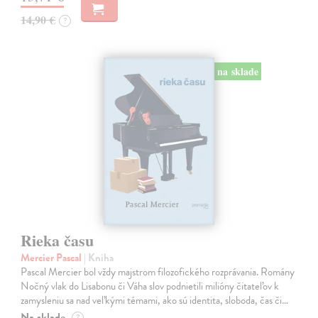
14,90 €
?
na sklade
Rieka času
Mercier Pascal
| Kniha
Pascal Mercier bol vždy majstrom filozofického rozprávania. Romány
Nočný vlak do Lisabonu či Váha slov podnietili milióny čitateľov k
zamysleniu sa nad veľkými témami, ako sú identita, sloboda, čas či…
Na sklade
?