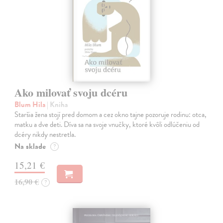
Ako milovať svoju dcéru
Blum Hila
| Kniha
Staršia žena stojí pred domom a cez okno tajne pozoruje rodinu: otca,
matku a dve deti. Díva sa na svoje vnučky, ktoré kvôli odlúčeniu od
dcéry nikdy nestretla.
Na sklade
?
15,21 €
16,90 €
?