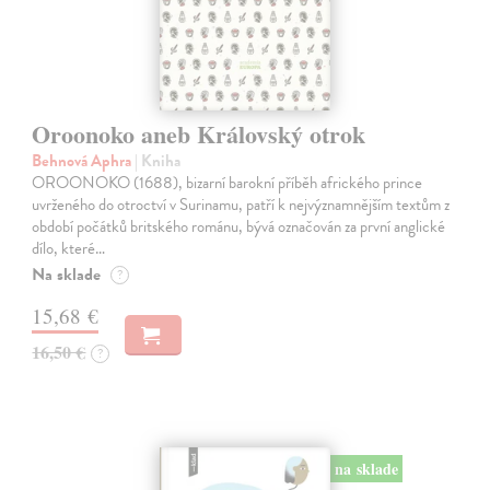
Oroonoko aneb Královský otrok
Behnová Aphra
| Kniha
OROONOKO (1688), bizarní barokní příběh afrického prince
uvrženého do otroctví v Surinamu, patří k nejvýznamnějším textům z
období počátků britského románu, bývá označován za první anglické
dílo, které…
Na sklade
?
15,68 €
16,50 €
?
na sklade