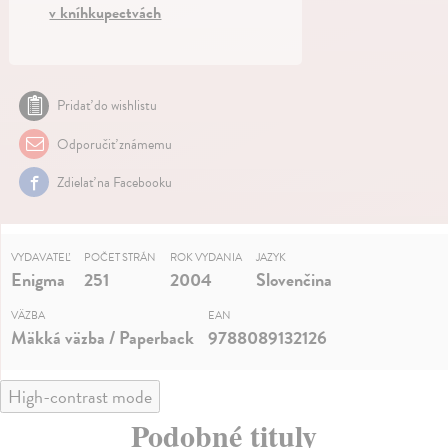
v kníhkupectvách
Pridať do wishlistu
Odporučiť známemu
Zdielať na Facebooku
VYDAVATEĽ
POČET STRÁN
ROK VYDANIA
JAZYK
Enigma
251
2004
Slovenčina
VÄZBA
EAN
Mäkká väzba / Paperback
9788089132126
High-contrast mode
Podobné tituly