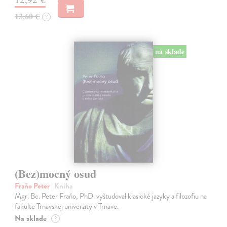
13,60 €
?
na sklade
(Bez)mocný osud
Fraňo Peter
| Kniha
Mgr. Bc. Peter Fraňo, PhD. vyštudoval klasické jazyky a filozofiu na
fakulte Trnavskej univerzity v Trnave.
Na sklade
?