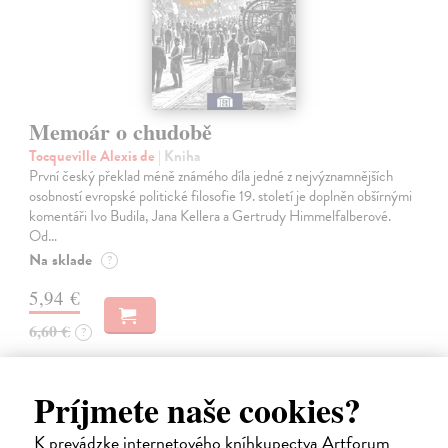
Memoár o chudobě
Tocqueville Alexis de
| Kniha
První český překlad méně známého díla jedné z nejvýznamnějších
osobností evropské politické filosofie 19. století je doplněn obšírnými
komentáři Ivo Budila, Jana Kellera a Gertrudy Himmelfalberové.
Od…
Na sklade
?
5,94 €
6,60 €
?
Príjmete naše cookies?
na sklade
novinka
K prevádzke internetového kníhkupectva Artforum