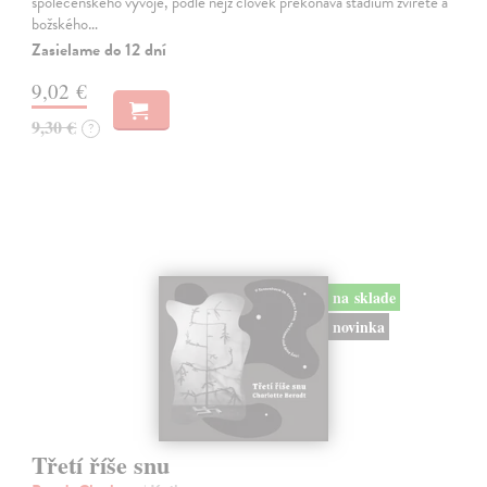
společenského vývoje, podle nějž člověk překonává stadium zvířete a
božského…
Zasielame do 12 dní
9,02 €
9,30 €
?
na sklade
novinka
Třetí říše snu