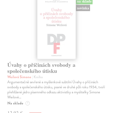
na sklade
novinka
Úvahy o příčinách svobody a
společenského útisku
Weilová Simone
| Kniha
Argumentačně sevřené a myšlenkově subtilní Úvahy o příčinách
svobody a společenského útisku, psané ve druhé půli roku 1934, tvoří
přehlížené jádro písemného odkazu aktivistky a myslitelky Simone
Weilové…
Na sklade
?
12,92 €