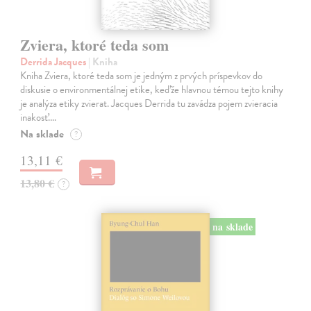
Zviera, ktoré teda som
Derrida Jacques
| Kniha
Kniha Zviera, ktoré teda som je jedným z prvých príspevkov do
diskusie o environmentálnej etike, keďže hlavnou témou tejto knihy
je analýza etiky zvierat. Jacques Derrida tu zavádza pojem zvieracia
inakosť.…
Na sklade
?
13,11 €
13,80 €
?
na sklade