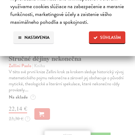
využívame cookies slúžiace na zabezpečenie a meranie
funkčnosti, marketingové účely a zaistenie vášho
maximálneho pohodlia a spokojnosti.
NASTAVENIA
SÚHLASÍM
Stručné dějiny nekonečna
Zellini Paolo
| Kniha
V této své první knize Zellini krok za krokem sleduje historický vývoj
matematického pojmu nekonečna a zároveň jej obohacuje o původní
mytické, theologické a literární spekulace, které nekonečno vždy
provázely.…
Na sklade
?
22,14 €
23,30 €
?