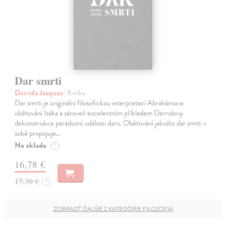
Dar smrti
Derrida Jacques
| Kniha
Dar smrti je originální filosofickou interpretací Abrahámova
obětování Izáka a zároveň excelentním příkladem Derridovy
dekonstrukce paradoxní události daru. Obětování jakožto dar smrti v
sobě propojuje…
Na sklade
?
16,78 €
17,30 €
?
ZOBRAZIŤ ĎALŠIE Z KATEGÓRIE FILOZOFIA