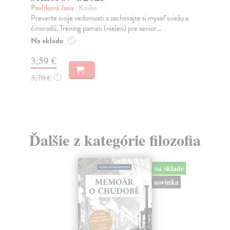
Pavlíková Jana
| Kniha
Tis
Preverte svoje vedomosti a zachovajte si myseľ sviežu a
Kni
činorodú. Tréning pamäti (nielen) pre senior...
dne
Na sklade
Za
?
3,59 €
7,
3,70 €
7,
?
Ďalšie z kategórie filozofia
na sklade
novinka