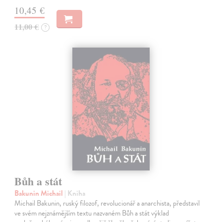
10,45 €
11,00 €
?
Bůh a stát
Bakunin Michail
| Kniha
Michail Bakunin, ruský filozof, revolucionář a anarchista, představil
ve svém nejznámějším textu nazvaném Bůh a stát výklad