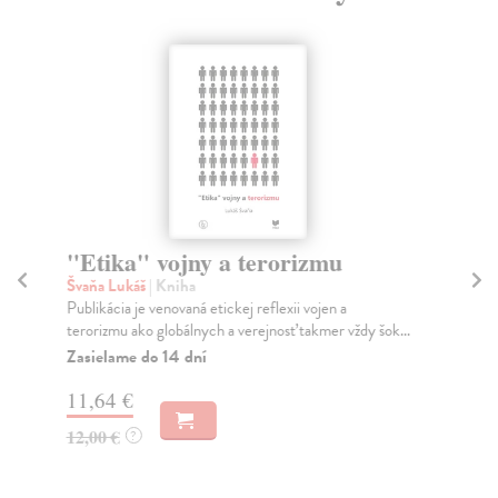
"Etika" vojny a terorizmu
Mo
Ma
Švaňa Lukáš
| Kniha
m
Publikácia je venovaná etickej reflexii vojen a
terorizmu ako globálnych a verejnosť takmer vždy šok...
Hr
Zasielame do 14 dní
Mor
jed
11,64 €
Za
12,00 €
?
10
11