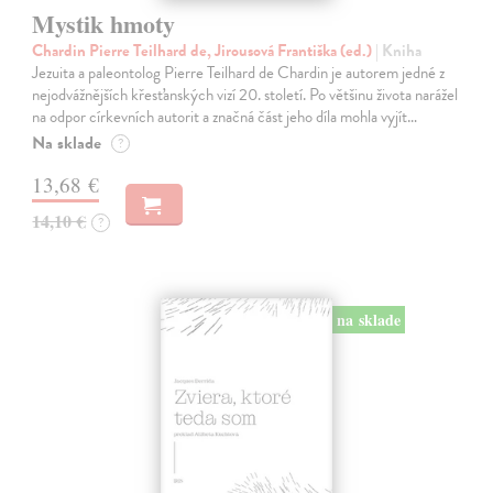
Mystik hmoty
Chardin Pierre Teilhard de, Jirousová Františka (ed.)
| Kniha
Jezuita a paleontolog Pierre Teilhard de Chardin je autorem jedné z
nejodvážnějších křesťanských vizí 20. století. Po většinu života narážel
na odpor církevních autorit a značná část jeho díla mohla vyjít…
Na sklade
?
13,68 €
14,10 €
?
na sklade