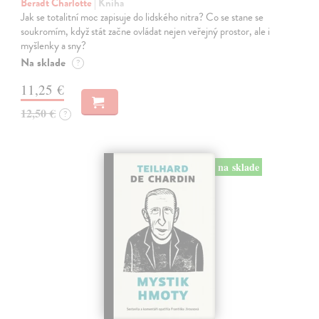
Beradt Charlotte
| Kniha
Jak se totalitní moc zapisuje do lidského nitra? Co se stane se
soukromím, když stát začne ovládat nejen veřejný prostor, ale i
myšlenky a sny?
Na sklade
?
11,25 €
12,50 €
?
na sklade