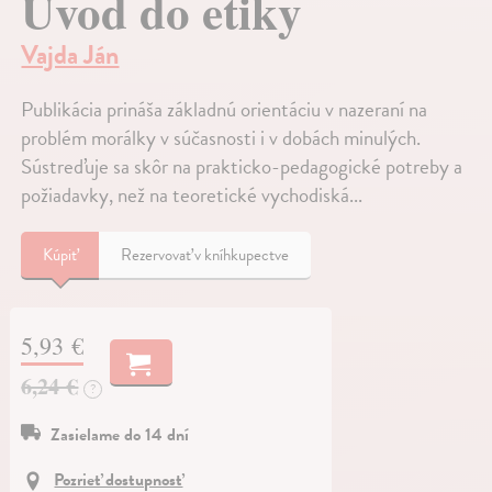
Úvod do etiky
Vajda Ján
Publikácia prináša základnú orientáciu v nazeraní na
problém morálky v súčasnosti i v dobách minulých.
Sústreďuje sa skôr na prakticko-pedagogické potreby a
požiadavky, než na teoretické vychodiská...
Kúpiť
Rezervovať v kníhkupectve
5,93 €
6,24 €
?
Zasielame do 14 dní
Pozrieť dostupnosť