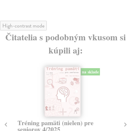
High-contrast mode
Čitatelia s podobným vkusom si
kúpili aj:
na sklade
Tréning pamäti (nielen) pre
A
seniorov 4/2025
kr