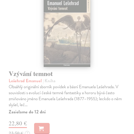
Vzývání temnot
Lešehrad Emanuel
| Kniha
Obsáhlý originální sborník povídek a básní Emanuela Lešehrada. V
souvislosti s evolucí české temné fantastiky a hororu bývá často
zmiňováno jméno Emanuela Lešehrada (1877–1955); leckdo o něm
slyšel, leč…
Zasielame do 12 dní
22,80 €
23,50 €
?