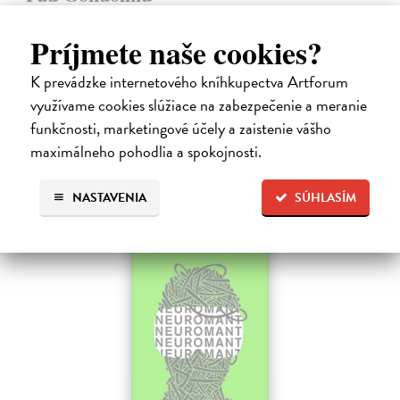
Tolkien J.R.R.
| Kniha
Legenda o páde Gondolinu hovorí o boji dvoch najväčších mocností
Príjmete naše cookies?
sveta. Zlo predstavuje Morgoth, najhorší zo všetkých, vodca
obrovských armád, ktoré riadi zo svojej železnej pevnosti.
K prevádzke internetového kníhkupectva Artforum
Na sklade
využívame cookies slúžiace na zabezpečenie a meranie
18,55 €
funkčnosti, marketingové účely a zaistenie vášho
maximálneho pohodlia a spokojnosti.
19,95 €
?
NASTAVENIA
SÚHLASÍM
na sklade