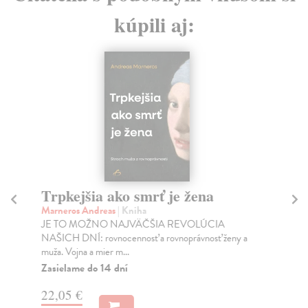
kúpili aj:
Trpkejšia ako smrť je žena
P
Marneros Andreas
| Kniha
Bor
JE TO MOŽNO NAJVÄČŠIA REVOLÚCIA
Tát
NAŠICH DNÍ: rovnocennosť a rovnoprávnosť ženy a
Bor
muža. Vojna a mier m...
Na
Zasielame do 14 dní
18
22,05 €
19