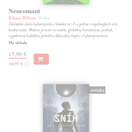
Neuromant
Gibson William
| Kniha
Základné dielo kyberpunku, klasika sci-fi a jedna z najsilnejších vízií
budúcnosti. Matrix je svet vo svete, globálny konsenzus, prelud,
vyjadrenie každého jedného dátového bajtu v kyberpriestore.
Na sklade
13,90 €
14,95 €
?
novinka