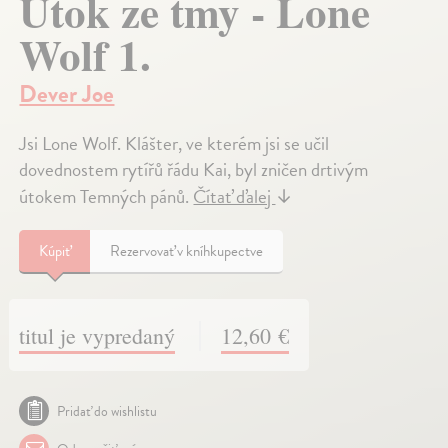
Útok ze tmy - Lone
Wolf 1.
Dever Joe
Jsi Lone Wolf. Klášter, ve kterém jsi se učil
dovednostem rytířů řádu Kai, byl zničen drtivým
útokem Temných pánů.
Čítať ďalej
↓
Kúpiť
Rezervovať v kníhkupectve
titul je vypredaný
12,60 €
Pridať do wishlistu