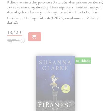
Kultový román druhej polovice 20. storočia, dnes právom považovaný
za klasiku americkej literatúry, ktorá inšpirovala množstvo filmových,
divadelných a dokonca aj rozhlasových adaptácií. Charlie Gordon…
Čaká sa dotlač, vychádza 4.9.2026, zasielame do 12 dní od
dotlače
18,42 €
18,99 €
?
na sklade