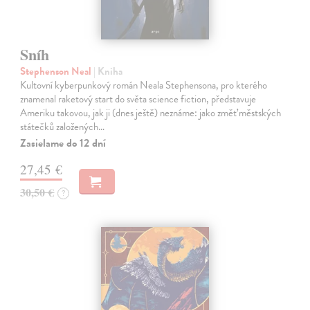
Sníh
Stephenson Neal
| Kniha
Kultovní kyberpunkový román Neala Stephensona, pro kterého
znamenal raketový start do světa science fiction, představuje
Ameriku takovou, jak ji (dnes ještě) neznáme: jako změť městských
státečků založených…
Zasielame do 12 dní
27,45 €
30,50 €
?