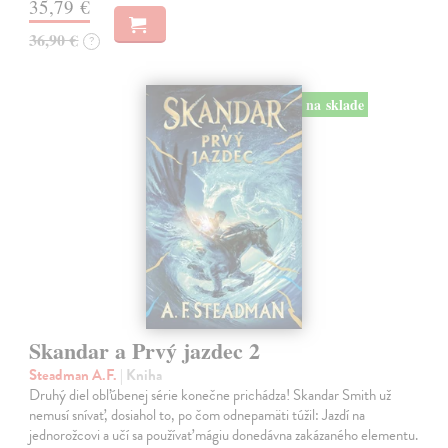
35,79 €
36,90 €
?
na sklade
Skandar a Prvý jazdec 2
Steadman A.F.
| Kniha
Druhý diel obľúbenej série konečne prichádza! Skandar Smith už
nemusí snívať, dosiahol to, po čom odnepamäti túžil: Jazdí na
jednorožcovi a učí sa používať mágiu donedávna zakázaného elementu.