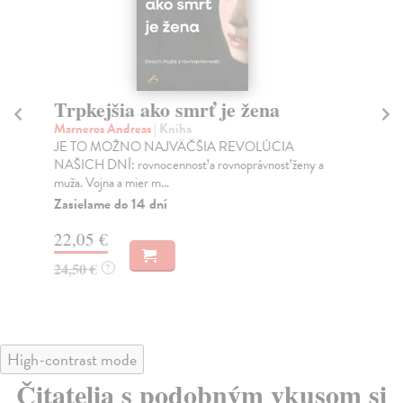
Trpkejšia ako smrť je žena
P
Marneros Andreas
| Kniha
Bor
JE TO MOŽNO NAJVÄČŠIA REVOLÚCIA
Tát
NAŠICH DNÍ: rovnocennosť a rovnoprávnosť ženy a
Bor
muža. Vojna a mier m...
Na
Zasielame do 14 dní
18
22,05 €
19
24,50 €
?
High-contrast mode
Čitatelia s podobným vkusom si