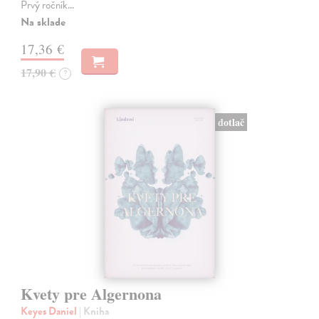
Prvý ročník…
Na sklade
17,36 €
17,90 €
?
dotlač
Kvety pre Algernona
Keyes Daniel
| Kniha