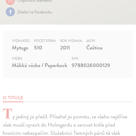
Odporučiť známemu
Zdielať na Facebooku
VYDAVATEĽ
POČET STRÁN
ROK VYDANIA
JAZYK
Mytago
510
2011
Čeština
VÄZBA
EAN
Mäkká väzba / Paperback
9788026000129
O TITULE
T
y jediný jsi přežil. Přísahal jsi pomstu, ze všeho nejdříve
však musíš vyrazit do Holmgardu a varovat krále před
hrozícím nebezpečím. Služebníci Temných pánů tě však