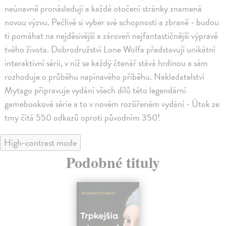
neúnavně pronásledují a každé otočení stránky znamená
novou výzvu. Pečlivě si vyber své schopnosti a zbraně - budou
ti pomáhat na nejděsivější a zároveň nejfantastičnější výpravě
tvého života. Dobrodružství Lone Wolfa představují unikátní
interaktivní sérii, v níž se každý čtenář stává hrdinou a sám
rozhoduje o průběhu napínavého příběhu. Nakladatelství
Mytago připravuje vydání všech dílů této legendární
gamebookové série a to v novém rozšířeném vydání - Útok ze
tmy čítá 550 odkazů oproti původním 350!
High-contrast mode
Podobné tituly