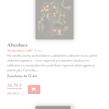
Absoluce
VanderMeer Jeff
| Kniha
Na začátku knihy se dozvídáme o záhadném a děsivém konci jedné
vědecké expedice – konci tajemně provázaném s budoucími
událostmi a s manipulativními praktikami tajemné státní agentury
známé jako Centrála.…
Zasielame do 12 dní
26,70 €
28,10 €
?