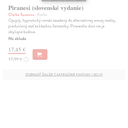
Piranesi (slovenské vydanie)
Clarke Susanna
| Kniha
Opojný, hypnotický román zasadený do alternatívnej snovej reality,
predurčený stať sa klasikou fantastiky. Piranesiho dom nie je
obyčajná budova.
Na sklade
17,45 €
17,99 €
?
ZOBRAZIŤ ĎALŠIE Z KATEGÓRIE FANTASY / SCI-FI