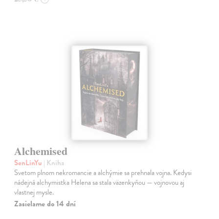
Alchemised
SenLinYu
| Kniha
Svetom plnom nekromancie a alchýmie sa prehnala vojna. Kedysi
nádejná alchymistka Helena sa stala väzenkyňou — vojnovou aj
vlastnej mysle.
Zasielame do 14 dní