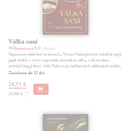
Válka saní
Williamsonová S.F.
| Kniha
Vzpoura se odehrává ve stínech… Vivien Vlaštopírková rozluštila tajný
jazyk draků — a tím rozpoutala občanskou válku, v níž na obou
stranách bojují draci i lidé. Poté co po nešťastných událostech unikla…
Zasielame do 12 dní
24,51 €
25,80 €
?