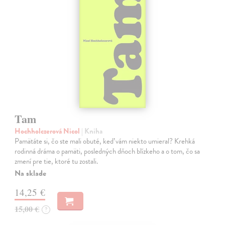
Tam
Hochholczerová Nicol
| Kniha
Pamätáte si, čo ste mali obuté, keď vám niekto umieral? Krehká
rodinná dráma o pamäti, posledných dňoch blízkeho a o tom, čo sa
zmení pre tie, ktoré tu zostali.
Na sklade
14,25 €
15,00 €
?