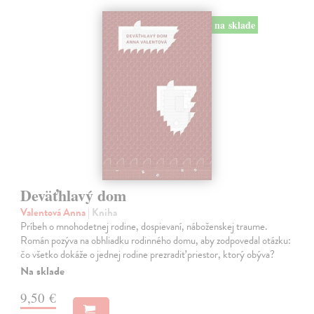
na sklade
Deväťhlavý dom
Valentová Anna
| Kniha
Príbeh o mnohodetnej rodine, dospievaní, náboženskej traume.
Román pozýva na obhliadku rodinného domu, aby zodpovedal otázku:
čo všetko dokáže o jednej rodine prezradiť priestor, ktorý obýva?
Na sklade
9,50 €