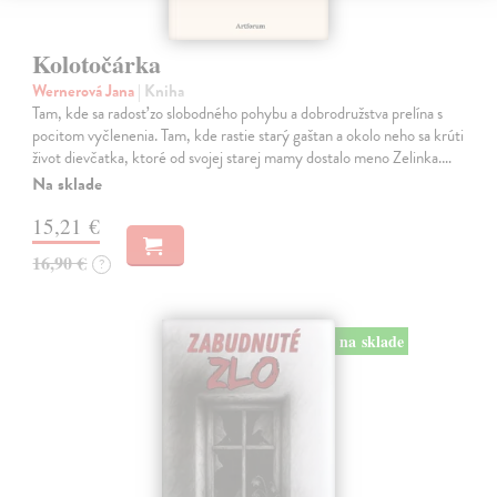
Kolotočárka
Wernerová Jana
| Kniha
Tam, kde sa radosť zo slobodného pohybu a dobrodružstva prelína s
pocitom vyčlenenia. Tam, kde rastie starý gaštan a okolo neho sa krúti
život dievčatka, ktoré od svojej starej mamy dostalo meno Zelinka.…
Na sklade
15,21 €
16,90 €
?
na sklade