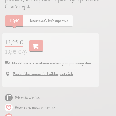
Čítať ďalej
↓
Kúpiť
Rezervovať v kníhkupectve
13,25 €
13,95 €
?
Na sklade – Zasielame nasledujúci pracovný deň
Pozrieť dostupnosť v kníhkupectvách
Pridať do wishlistu
Recenzia na medziknihami.sk