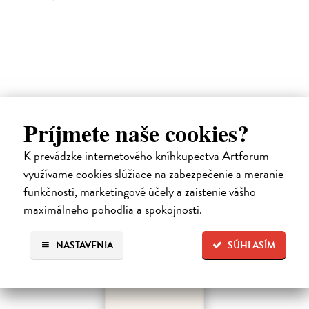
17
16,39 €
16,90 €
?
Ďalšie z kategórie slovenská
Príjmete naše cookies?
beletria
K prevádzke internetového kníhkupectva Artforum
využívame cookies slúžiace na zabezpečenie a meranie
na sklade
funkčnosti, marketingové účely a zaistenie vášho
maximálneho pohodlia a spokojnosti.
NASTAVENIA
SÚHLASÍM