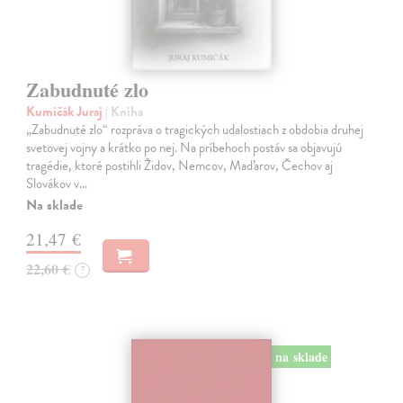
Zabudnuté zlo
Kumičák Juraj
| Kniha
„Zabudnuté zlo“ rozpráva o tragických udalostiach z obdobia druhej
svetovej vojny a krátko po nej. Na príbehoch postáv sa objavujú
tragédie, ktoré postihli Židov, Nemcov, Maďarov, Čechov aj
Slovákov v…
Na sklade
21,47 €
22,60 €
?
na sklade