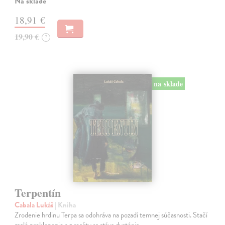
Na sklade
18,91 €
19,90 €
?
na sklade
Terpentín
Cabala Lukáš
| Kniha
Zrodenie hrdinu Terpa sa odohráva na pozadí temnej súčasnosti. Stačí