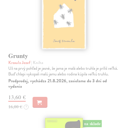
Grunty
Krasula Jozef
| Kniha
Už na prvý pohľad je jasné, že jama je malá alebo truhla je príliš veľká.
Buď chlapi vykopali malú jamu alebo rodina kúpila veľkú truhlu.
Predpredaj, vychádza 21.8.2026, zasielame do 3 dní od
vydania
13,60 €
16,00 €
?
na sklade