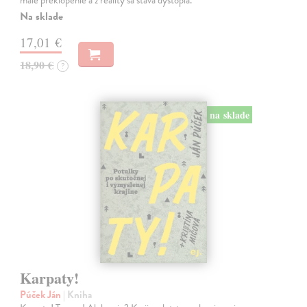
malé preklopenie a z reality sa stáva dystópia.
Na sklade
17,01 €
18,90 €
?
na sklade
Karpaty!
Púček Ján
| Kniha