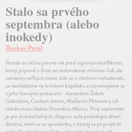
Stalo sa prvého
septembra (alebo
inokedy)
Rankov Pavol
Román sa začína presne rok pred vojnovým konfliktom,
ktorý pripravil o život asi sedemdesiat miliónov ľudí, ale
namiesto veľkých miest, kde sa o všetkom rozhodovalo,
sa nachádzame na levickom kúpalisku a zoznamujeme sa
s jeho hlavnými postavami - kamarátmi Židom
Gabrielom, Čechom Janom, Maďarom Péterom a ich
celoživotnou láskou Slovenkou Máriou. Prvý september
je pre dvanásťročných chlapcov azda posledným dňom
detstva, mení sa na spomienku, v ktorej sa po prvýkrát
pokúsili vyhrať svoju lásku v plaveckých pretekoch.