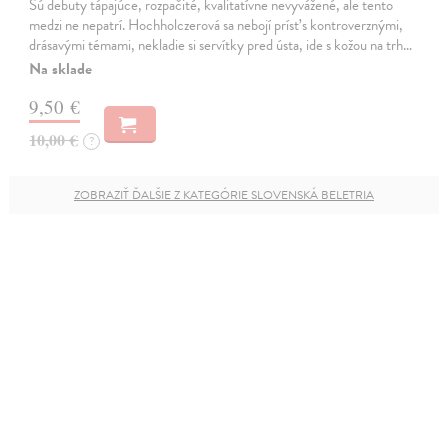
Sú debuty tápajúce, rozpačité, kvalitatívne nevyvážené, ale tento
medzi ne nepatrí. Hochholczerová sa nebojí prísť s kontroverznými,
drásavými témami, nekladie si servítky pred ústa, ide s kožou na trh…
Na sklade
9,50 €
10,00 €
?
ZOBRAZIŤ ĎALŠIE Z KATEGÓRIE SLOVENSKÁ BELETRIA