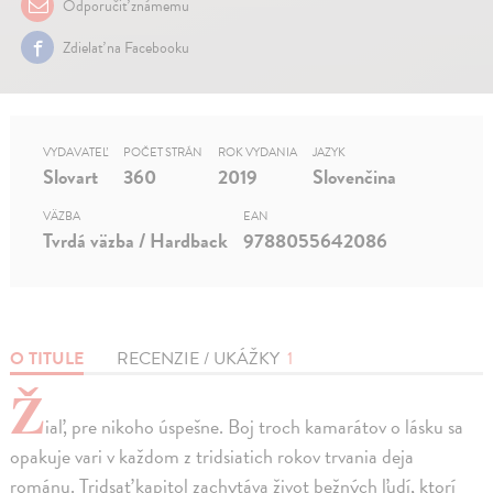
Odporučiť známemu
Zdielať na Facebooku
VYDAVATEĽ
POČET STRÁN
ROK VYDANIA
JAZYK
Slovart
360
2019
Slovenčina
VÄZBA
EAN
Tvrdá väzba / Hardback
9788055642086
O TITULE
RECENZIE / UKÁŽKY
1
Ž
iaľ, pre nikoho úspešne. Boj troch kamarátov o lásku sa
opakuje vari v každom z tridsiatich rokov trvania deja
románu. Tridsať kapitol zachytáva život bežných ľudí, ktorí