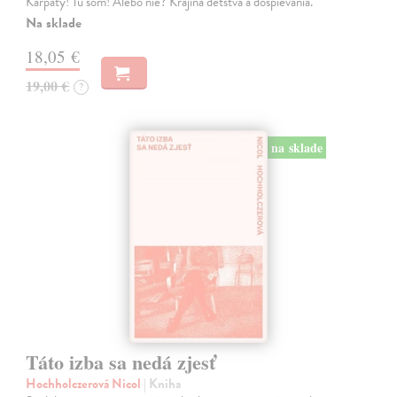
Karpaty! Tu som! Alebo nie? Krajina detstva a dospievania.
Na sklade
18,05 €
19,00 €
?
na sklade
Táto izba sa nedá zjesť
Hochholczerová Nicol
| Kniha