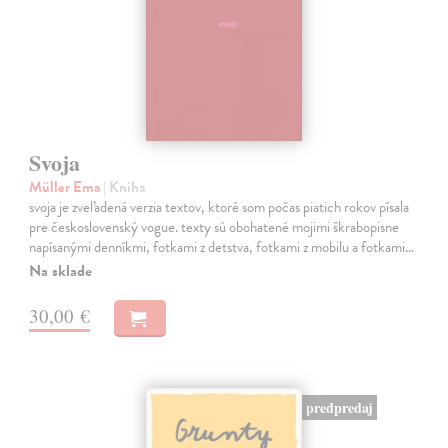
Svoja
Müller Ema
| Kniha
svoja je zveľadená verzia textov, ktoré som počas piatich rokov písala
pre československý vogue. texty sú obohatené mojimi škrabopisne
napísanými denníkmi, fotkami z detstva, fotkami z mobilu a fotkami…
Na sklade
30,00 €
predpredaj