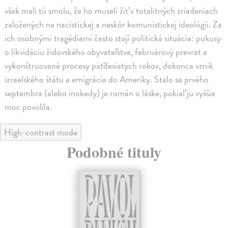
však mali tú smolu, že ho museli žiť v totalitných zriadeniach
založených na nacistickej a neskôr komunistickej ideológii. Za
ich osobnými tragédiami často stojí politická situácia: pokusy
o likvidáciu židovského obyvateľstva, februárový prevrat a
vykonštruované procesy päťdesiatych rokov, dokonca vznik
izraelského štátu a emigrácia do Ameriky. Stalo sa prvého
septembra (alebo inokedy) je román o láske, pokiaľ ju vyššia
moc povolila.
High-contrast mode
Podobné tituly