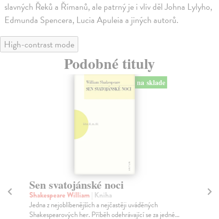
slavných Řeků a Římanů, ale patrný je i vliv děl Johna Lylyho,
Edmunda Spencera, Lucia Apuleia a jiných autorů.
High-contrast mode
Podobné tituly
na sklade
Sen svatojánské noci
Kr
Ri
Shakespeare William
| Kniha
Jedna z nejoblíbenějších a nejčastěji uváděných
Sh
Shakespearových her. Příběh odehrávající se za jedné...
Dvo