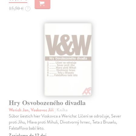
15,50 €
?
Hry Osvobozeného divadla
Werich Jan, Voskovec Jiří
| Kniha
Súbor šiestich hier Voskovca a Wericha: Líčení se odročuje, Sever
proti Jihu, Hlava proti Mihuli, Divotvorný hrnec, Teta z Bruselu,
Falstaffovo babí léto.
Zasielame do 12 dní