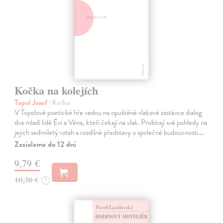
Kočka na kolejích
Topol Josef
| Kniha
V Topolově poetické hře vedou na opuštěné vlakové zastávce dialog
dva mladí lidé Évi a Véna, kteří čekají na vlak. Probírají své pohledy na
jejich sedmiletý vztah a rozdílné představy o společné budoucnosti.…
Zasielame do 12 dní
9,79 €
10,30 €
?