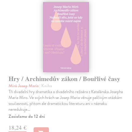
Hry / Archimedův zákon / Bouřlivé časy
Miró Josep Maria
| Kniha
Tři divadelní hry dramatika a divadelního režiséra z Katalánska Josepha
Maria Miro. Ve svých hrách se Josep Maria věnuje palčivým otázkám
současnosti, přitom ale dramatickou literaturu ani v náznaku
neredukuje…
Zasielame do 12 dní
18,24 €