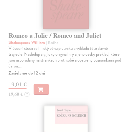
Romeo a Julie / Romeo and Juliet
Shakespeare William
| Kniha
V úvodní studii se Hilský věnuje v zniku a výkladu této slavné
tragédie. Následují anglický originál hry a jeho český překlad, které
jsou uspořádány na stránkách proti sobě a opatřeny poznámkami pod
čarou.…
Zasielame do 12 dní
19,01 €
19,60 €
?