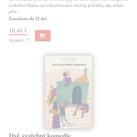
a odvážná Helena vytrvale překonává všechny překážky, aby získala
jeho…
Zasielame do 12 dní
10,48 €
10,80 €
?
Dvě svatební komedie