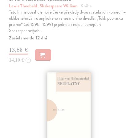
Lewis Theobald, Shakespeare William
| Kniha
Tato kniha obsahuje nové české překlady dvou svatebních komedií –
oblíbeného žánru anglického renesančního divadla. „Tolik poprasku
pro nic“ (asi 1598–1599) je jednou z nejoblíbenějších
Shakespearových…
Zasielame do 12 dní
13,68 €
14,10 €
?