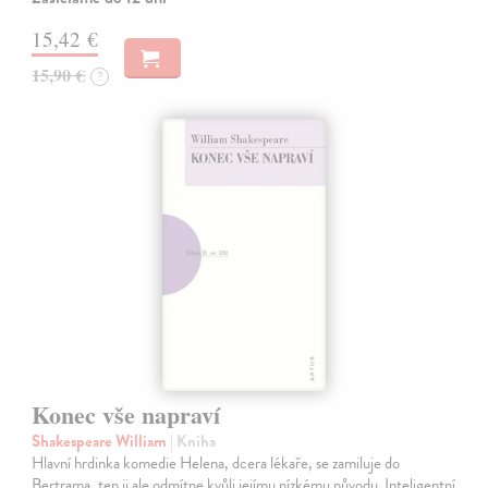
15,42 €
15,90 €
?
Konec vše napraví
Shakespeare William
| Kniha
Hlavní hrdinka komedie Helena, dcera lékaře, se zamiluje do
Bertrama, ten ji ale odmítne kvůli jejímu nízkému původu. Inteligentní