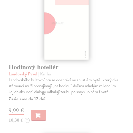
Hodinový hoteliér
Landovský Pavel
| Kniha
Landovského kultovní hra se odehrává ve zpustlém bytě, který dva
stárnoucí muži pronajímají „na hodinu“ dvěma mladým milencům.
Jejich absurdní dialogy odhalují touhu po smysluplném životě.
Zasielame do 12 dní
9,99 €
10,30 €
?