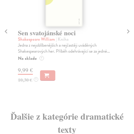
Sen svatojánské noci
D
Shakespeare William
| Kniha
Sh
Jedna z nejoblíbenějších a nejčastěji uváděných
V č
Shakespearových her. Příběh odehrávající se za jedné...
pře
Na sklade
Na
?
9,99 €
87
10,30 €
91
?
Ďalšie z kategórie dramatické
texty