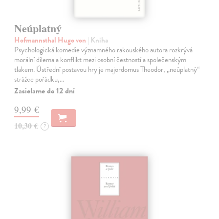
Neúplatný
Hofmannsthal Hugo von
| Kniha
Psychologická komedie významného rakouského autora rozkrývá
morální dilema a konflikt mezi osobní čestností a společenským
tlakem. Ústřední postavou hry je majordomus Theodor, „neúplatný“
strážce pořádku,…
Zasielame do 12 dní
9,99 €
10,30 €
?