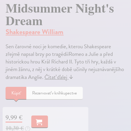
Midsummer Night's
Dream
Shakespeare William
Sen čarovné noci je komedie, kterou Shakespeare
zřejmě napsal brzy po tragédiiRomeo a Julie a před
historickou hrou Král Richard II. Tyto tři hry, každá v
jiném žánru, z něj v krátké době učinily nejuznávanějšího
dramatika Anglie.
Čítať ďalej
↓
Kúpiť
Rezervovať v kníhkupectve
9,99 €
10,30 €
?