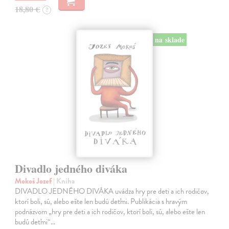
18,80 €
?
na sklade
Divadlo jedného diváka
Mokoš Jozef
| Kniha
DIVADLO JEDNÉHO DIVÁKA uvádza hry pre deti a ich rodičov,
ktorí boli, sú, alebo ešte len budú deťmi. Publikácia s hravým
podnázvom „hry pre deti a ich rodičov, ktorí boli, sú, alebo ešte len
budú deťmi“…