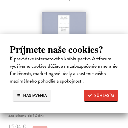
Príjmete naše cookies?
K prevádzke internetového kníhkupectva Artforum
využívame cookies slúžiace na zabezpečenie a meranie
funkčnosti, marketingové účely a zaistenie vášho
maximálneho pohodlia a spokojnosti.
Sen noci svatojánské / A Midsummer
Night`s Dream
NASTAVENIA
SÚHLASÍM
Shakespeare William
| Kniha
Dvojjazyčné vydanie súborného Shakespearovho dramatického diela
v preklade Martina Hilského.
Zasielame do 12 dní
15,04 €