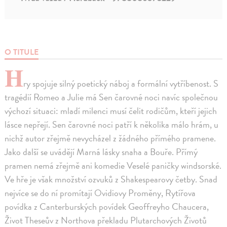
O TITULE
H
ry spojuje silný poetický náboj a formální vytříbenost. S
tragédií Romeo a Julie má Sen čarovné noci navíc společnou
výchozí situaci: mladí milenci musí čelit rodičům, kteří jejich
lásce nepřejí. Sen čarovné noci patří k několika málo hrám, u
nichž autor zřejmě nevycházel z žádného přímého pramene.
Jako další se uvádějí Marná lásky snaha a Bouře. Přímý
pramen nemá zřejmě ani komedie Veselé paničky windsorské.
Ve hře je však množství ozvuků z Shakespearovy četby. Snad
nejvíce se do ní promítají Ovidiovy Proměny, Rytířova
povídka z Canterburských povídek Geoffreyho Chaucera,
Život Theseův z Northova překladu Plutarchových Životů