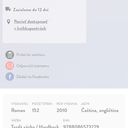
Zasielame do 12 dní
Pozrieť dostupnosť
v kníhkupectvách
Pridať do wishlistu
Odporučiť známemu
Zdielať na Facebooku
VYDAVATEĽ
POČET STRÁN
ROK VYDANIA
JAZYK
Romeo
152
2010
Čeština, angličtina
VÄZBA
EAN
Tvrdá väzba / Hardback
9788086573229