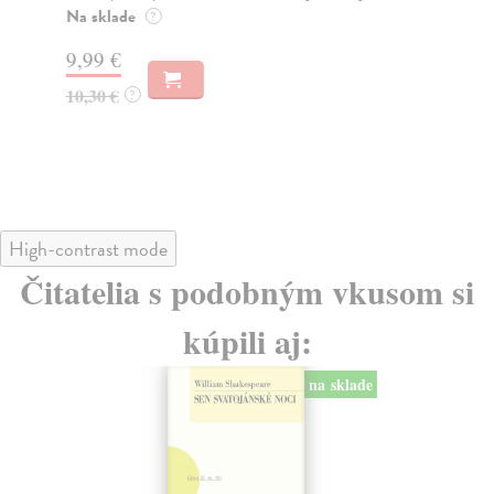
Dáv
Na sklade
?
Za
9,99 €
11
10,30 €
?
12
High-contrast mode
Čitatelia s podobným vkusom si
kúpili aj:
na sklade