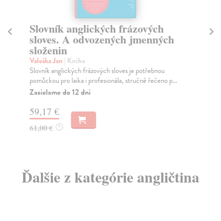
Slovník anglických frázových
G
sloves. A odvozených jmenných
Bel
složenin
Pod
spo
Valeška Jan
| Kniha
Za
Slovník anglických frázových sloves je potřebnou
pomůckou pro laika i profesionála, stručně řečeno p...
11
Zasielame do 12 dní
11
59,17 €
61,00 €
?
Ďalšie z kategórie angličtina