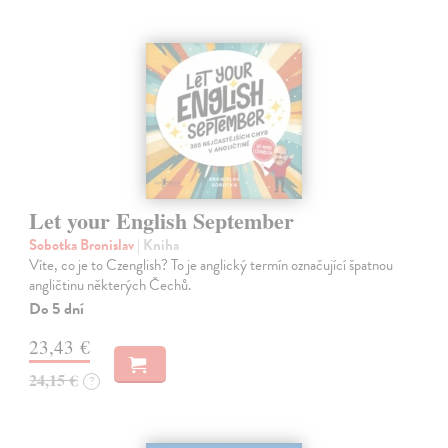
Let your English September
Sobotka Bronislav
| Kniha
Víte, co je to Czenglish? To je anglický termín označující špatnou
angličtinu některých Čechů.
Do 5 dní
23,43 €
24,15 €
?