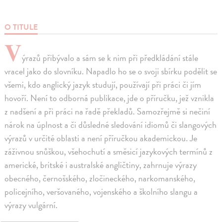
O TITULE
V
ýrazů přibývalo a sám se k nim při předkládání stále
vracel jako do slovníku. Napadlo ho se o svoji sbírku podělit se
všemi, kdo anglický jazyk studují, používají při práci či jím
hovoří. Není to odborná publikace, jde o příručku, jež vznikla
z nadšení a při práci na řadě překladů. Samozřejmě si nečiní
nárok na úplnost a či důsledné sledování idiomů či slangových
výrazů v určité oblasti a není příručkou akademickou. Je
záživnou snůškou, všehochutí a směsicí jazykových termínů z
americké, britské i australské angličtiny, zahrnuje výrazy
obecného, černošského, zločineckého, narkomanského,
policejního, veršovaného, vojenského a školního slangu a
výrazy vulgární.