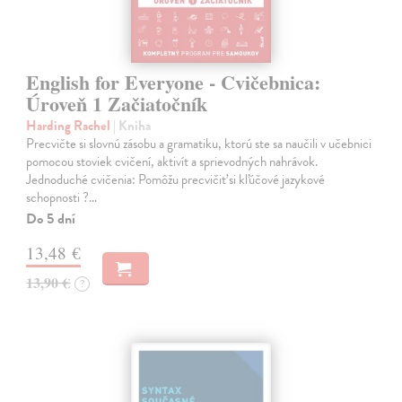
English for Everyone - Cvičebnica:
Úroveň 1 Začiatočník
Harding Rachel
| Kniha
Precvičte si slovnú zásobu a gramatiku, ktorú ste sa naučili v učebnici
pomocou stoviek cvičení, aktivít a sprievodných nahrávok.
Jednoduché cvičenia: Pomôžu precvičiť si kľúčové jazykové
schopnosti ?…
Do 5 dní
13,48 €
13,90 €
?