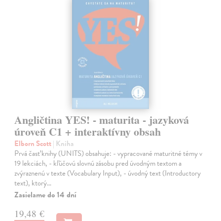
Angličtina YES! - maturita - jazyková
úroveň C1 + interaktívny obsah
Elborn Scott
| Kniha
Prvá časť knihy (UNITS) obsahuje: - vypracované maturitné témy v
19 lekciách, - kľúčovú slovnú zásobu pred úvodným textom a
zvýraznenú v texte (Vocabulary Input), - úvodný text (Introductory
text), ktorý…
Zasielame do 14 dní
19,48 €