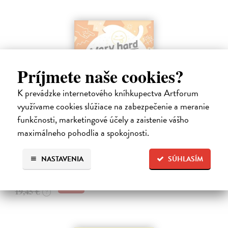
Príjmete naše cookies?
K prevádzke internetového kníhkupectva Artforum
využívame cookies slúžiace na zabezpečenie a meranie
Very hard ořechy
funkčnosti, marketingové účely a zaistenie vášho
Sobotka Bronislav
| Kniha
maximálneho pohodlia a spokojnosti.
Dělat křena, mít pod čepicí, kápnout božskou. Podvědomě tušíte, že
když tohle přeložíte do angličtiny slovo od slova, nikdo vás nepochopí.
Do 5 dní
NASTAVENIA
SÚHLASÍM
18,87 €
19,45 €
?