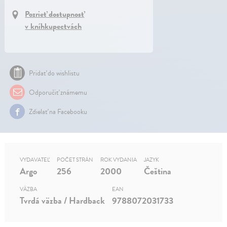
Pozrieť dostupnosť
v kníhkupectvách
Pridať do wishlistu
Odporučiť známemu
Zdielať na Facebooku
VYDAVATEĽ
POČET STRÁN
ROK VYDANIA
JAZYK
Argo
256
2000
Čeština
VÄZBA
EAN
Tvrdá väzba / Hardback
9788072031733