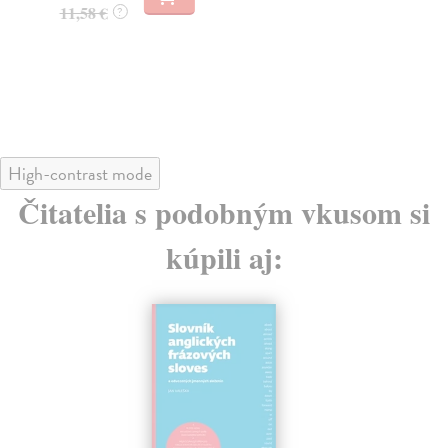
11
11,58 €
?
11
High-contrast mode
Čitatelia s podobným vkusom si
kúpili aj: