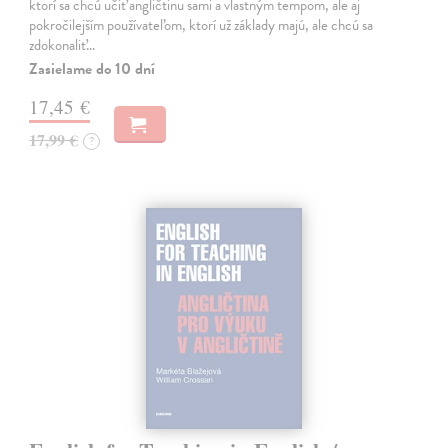
ktorí sa chcú učiť angličtinu sami a vlastným tempom, ale aj
pokročilejším používateľom, ktorí už základy majú, ale chcú sa
zdokonaliť…
Zasielame do 10 dní
17,45 €
17,99 €
?