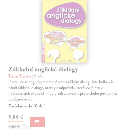
Základní anglické dialogy
Tascas Zuzana
| Kniha
Domluvit se anglicky znamená vést s někým dialog. Tato kniha vás
naučí základní dialogy, otázky a odpovědi, které využijete v
nejběžnějších situacích – od představování a přátelského povídání až
po objednávku…
Zasielame do 10 dní
5,88 €
6,06 €
?