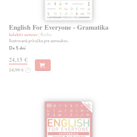
English For Everyone - Gramatika
kolektív autorov
| Kniha
Ilustrovaná príručka pre samoukov.
Do 5 dní
24,15 €
24,90 €
?