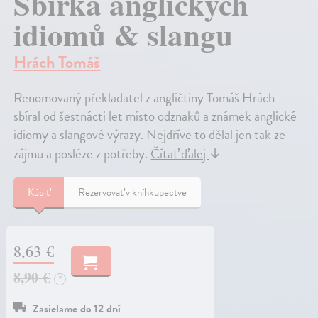
Sbírka anglických
idiomů & slangu
Hrách Tomáš
Renomovaný překladatel z angličtiny Tomáš Hrách
sbíral od šestnácti let místo odznaků a známek anglické
idiomy a slangové výrazy. Nejdříve to dělal jen tak ze
zájmu a posléze z potřeby.
Čítať ďalej
↓
Kúpiť
Rezervovať v kníhkupectve
8,63 €
8,90 €
?
Zasielame do 12 dní