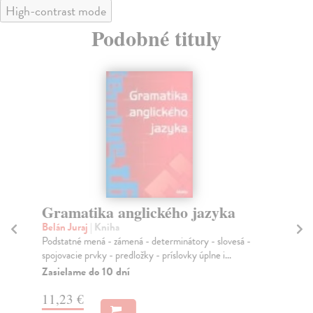
High-contrast mode
Podobné tituly
Gramatika anglického jazyka
An
u
Belán Juraj
| Kniha
Podstatné mená - zámená - determinátory - slovesá -
Pou
spojovacie prvky - predložky - príslovky úplne i...
Jak
výr
Zasielame do 10 dní
Na
11,23 €