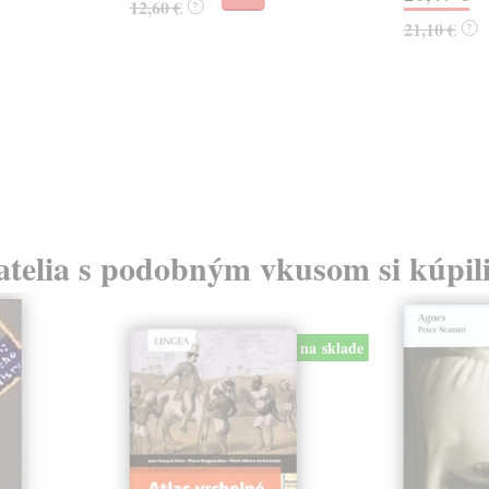
12,60 €
?
21,10 €
?
atelia s podobným vkusom si kúpili
na sklade