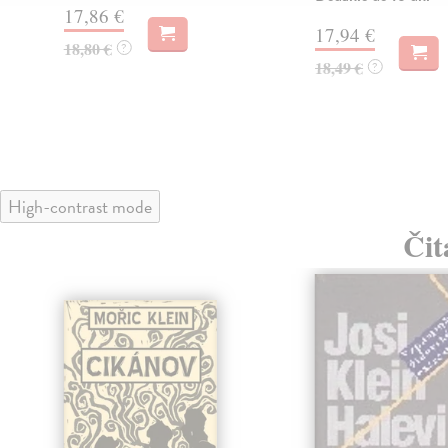
17,86 €
17,94 €
18,80 €
?
18,49 €
?
High-contrast mode
Čit