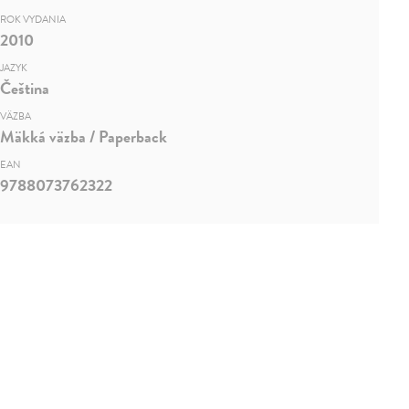
ROK VYDANIA
2010
JAZYK
Čeština
VÄZBA
Mäkká väzba / Paperback
EAN
9788073762322