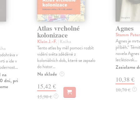
Atlas vrcholné
Agnes
kolonizace
Stamm Pete
Agnes je mrtvá
Klein J.-F.
| Kniha
příběh.“ Těmi
Tento atlas by měl pomoci rozbít
iha
novela Agnes 
vidění světa zděděné z
odohráva v
lecléziovsk...
koloniálních dob, které se zapsalo
rti a ide v
do histor...
Zasielame d
odernost...
Na sklade
l na
?
10,38 €
0 dní, pri
15,42 €
vieme
10,70 €
?
15,90 €
?