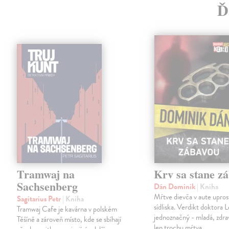
Ď
Tramwaj na
Krv sa stane z
Sachsenberg
Dán Dominik
| Kniha
Mŕtve dievča v aute upros
Sagitarius Petr
| Kniha
sídliska. Verdikt doktora 
Tramwaj Cafe je kavárna v polském
jednoznačný - mladá, zdra
Těšíně a zároveň místo, kde se sbíhají
len trochu mŕtva.