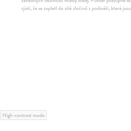
záhadných okolností mladý žokej. Punter postupně sk
zjistí, že se zapletl do sítě zločinů z podsvětí, které
High-contrast mode