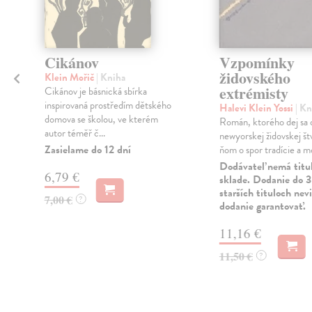
Cikánov
Vzpomínky
židovského
Klein Mořič
| Kniha
extrémisty
Cikánov je básnická sbírka
inspirovaná prostředím dětského
Halevi Klein Yossi
| Kn
domova se školou, ve kterém
Román, ktorého dej sa 
autor téměř č...
e
newyorskej židovskej štv
Zasielame do 12 dní
ňom o spor tradície a m
Dodávateľ nemá titu
6,79 €
sklade. Dodanie do 3
starších tituloch ne
7,00 €
?
dodanie garantovať.
11,16 €
11,50 €
?