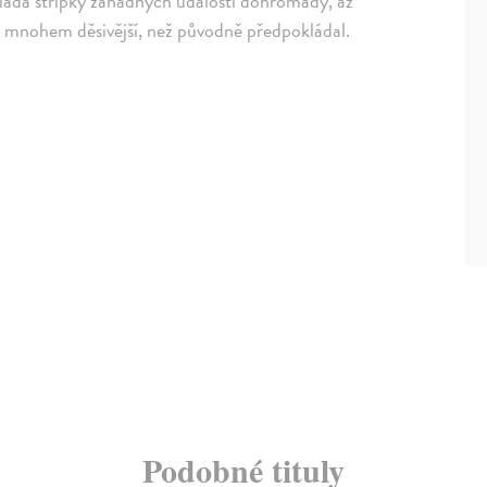
ládá střípky záhadných událostí dohromady, až
 jsou mnohem děsivější, než původně předpokládal.
Podobné tituly