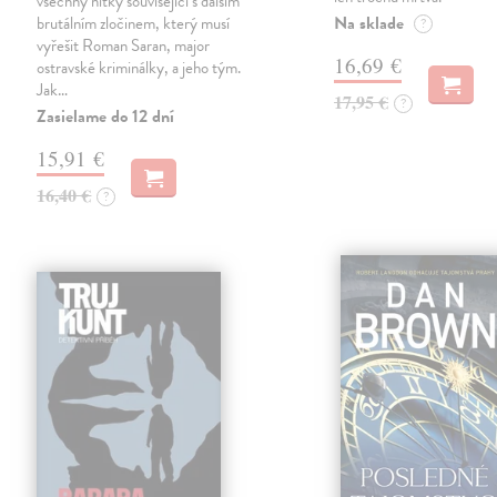
všechny nitky související s dalším
Na sklade
brutálním zločinem, který musí
?
vyřešit Roman Saran, major
16,69 €
ostravské kriminálky, a jeho tým.
Jak…
17,95 €
?
Zasielame do 12 dní
15,91 €
16,40 €
?