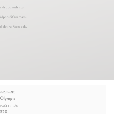
ridať do wishlistu
dporučiť známemu
dielať na Facebooku
VYDAVATEĽ
Olympia
POČET STRÁN
320