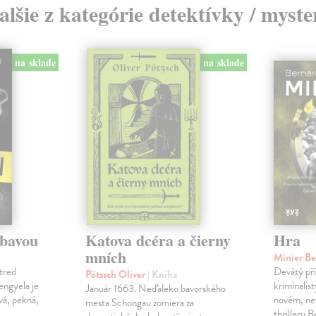
alšie z kategórie detektívky / myste
na sklade
na sklade
ábavou
Katova dcéra a čierny
Hra
mních
Minier B
tred
Devátý pří
Pötzsch Oliver
| Kniha
Lengyela je
kriminalis
Január 1663. Neďaleko bavorského
vá, pekná,
novém, ne
mesta Schongau zomiera za
thrilleru 