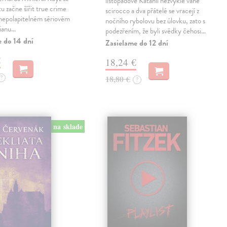
listopadové Katánii nezvykle vane
tu začne šířit true crime
scirocco a dva přátelé se vracejí z
 nepolapitelném sériovém
nočního rybolovu bez úlovku, zato s
lianu…
podezřením, že byli svědky čehosi…
e do 14 dní
Zasielame do 12 dní
€
18,24 €
?
18,80 €
?
na sklade