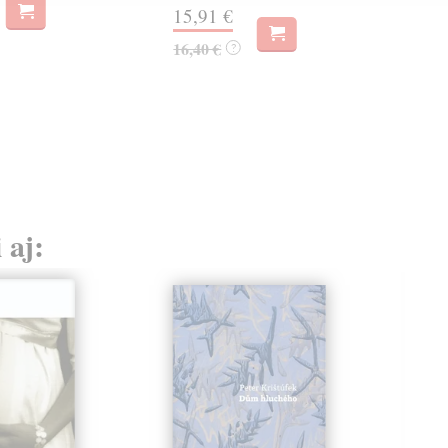
15,91 €
16,
16,40 €
?
 aj: