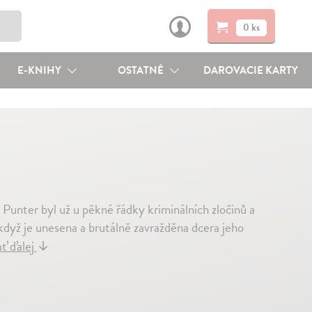
0 ks
E-KNIHY
OSTATNÉ
DAROVACIE KARTY
Punter byl už u pěkné řádky kriminálních zločinů a
když je unesena a brutálně zavražděna dcera jeho
ať ďalej
↓