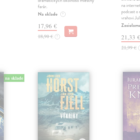
dramatických okolností miestny
na interne
farár.
podcast o
Na sklade
?
vrahovi Ju
Zasielam
17,96 €
18,90 €
21,33 
?
21,99 €
na sklade