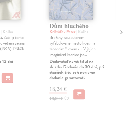
Dům hluchého
Sm
r
| Kniha
Krištúfek Peter
| Kniha
Neo
. Zabil ji tento
Brežany jsou autorem
Kdo 
to větami začíná
vyfabulované město kdesi na
Mic
(1998). Příběh
západním Slovensku. V jejich
odsv
imaginární kronice jso...
turi
o 12 dní
Dodávateľ nemá titul na
Do 
sklade. Dodanie do 30 dní, pri
starších tituloch nevieme
12
dodanie garantovať.
12,
18,24 €
18,80 €
?