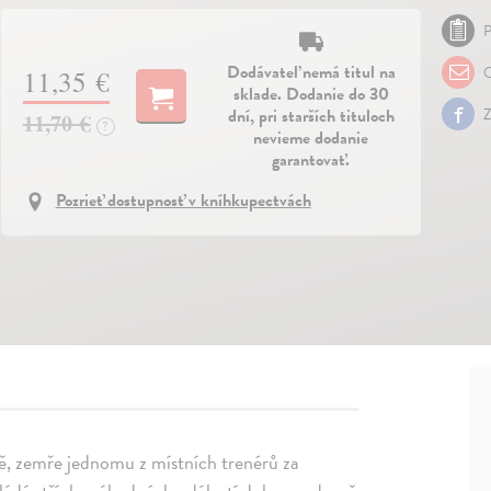
P
Dodávateľ nemá titul na
O
11,35 €
sklade. Dodanie do 30
dní, pri starších tituloch
Z
11,70 €
?
nevieme dodanie
garantovať.
Pozrieť dostupnosť v kníhkupectvách
estě, zemře jednomu z místních trenérů za