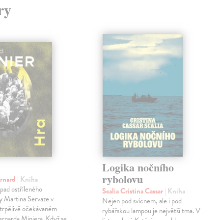
ry
Logika nočního
rybolovu
ernard
| Kniha
pad ostříleného
Scalia Cristina Cassar
| Kniha
ty Martina Servaze v
Nejen pod svícnem, ale i pod
trpělivě očekávaném
rybářskou lampou je největší tma. V
Bernarda Miniera. Když se