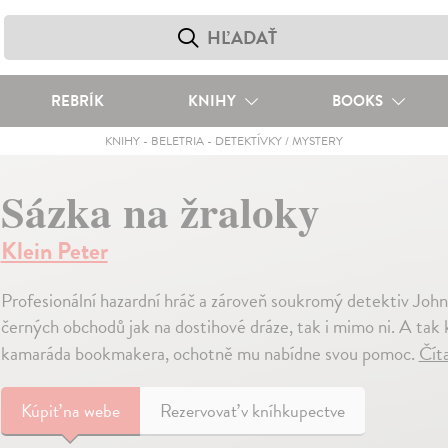
REBRÍK
KNIHY
BOOKS
KNIHY
-
BELETRIA
-
DETEKTÍVKY / MYSTERY
Sázka na žraloky
Klein Peter
Profesionální hazardní hráč a zároveň soukromý detektiv John 
černých obchodů jak na dostihové dráze, tak i mimo ni. A tak 
kamaráda bookmakera, ochotně mu nabídne svou pomoc.
Čít
Kúpiť
na webe
Rezervovať v kníhkupectve