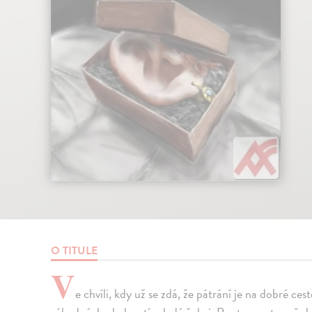
O TITULE
V
e chvíli, kdy už se zdá, že pátrání je na dobré c