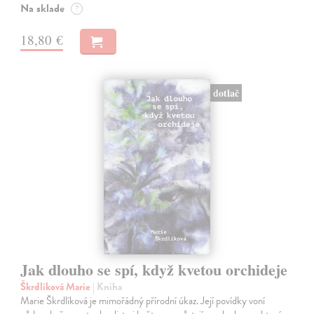
Na sklade
?
18,80 €
dotlač
Jak dlouho se spí, když kvetou orchideje
Škrdlíková Marie
| Kniha
Marie Škrdlíková je mimořádný přírodní úkaz. Její povídky voní