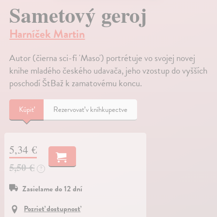
Sametový geroj
Harníček Martin
Autor (čierna sci-fi 'Maso') portrétuje vo svojej novej
knihe mladého českého udavača, jeho vzostup do vyšších
poschodí ŠtBaž k zamatovému koncu.
Kúpiť
Rezervovať v kníhkupectve
5,34 €
5,50 €
?
Zasielame do 12 dní
Pozrieť dostupnosť