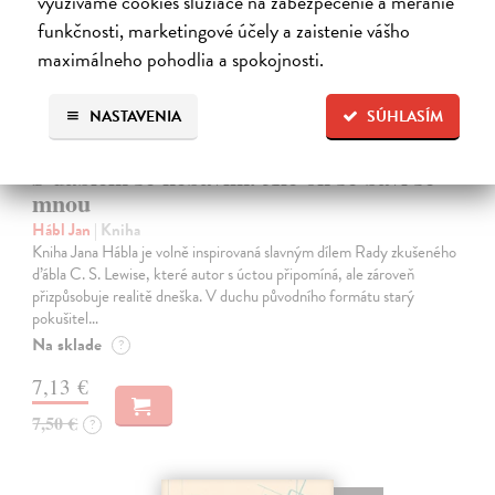
využívame cookies slúžiace na zabezpečenie a meranie
funkčnosti, marketingové účely a zaistenie vášho
maximálneho pohodlia a spokojnosti.
NASTAVENIA
SÚHLASÍM
S ďáblem se nebavím. Ale on se baví se
mnou
Hábl Jan
| Kniha
Kniha Jana Hábla je volně inspirovaná slavným dílem Rady zkušeného
ďábla C. S. Lewise, které autor s úctou připomíná, ale zároveň
přizpůsobuje realitě dneška. V duchu původního formátu starý
pokušitel…
Na sklade
?
7,13 €
7,50 €
?