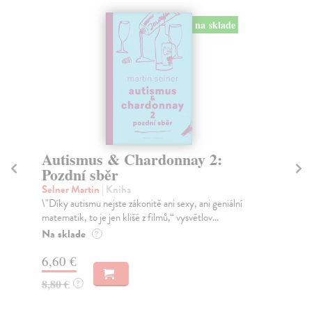
na sklade
Autismus & Chardonnay 2:
S
Pozdní sběr
No
Po 
Selner Martin
| Kniha
do 
\"Díky autismu nejste zákonitě ani sexy, ani geniální
matematik, to je jen klišé z filmů,“ vysvětlov...
Za
Na sklade
?
5,
6,60 €
5,
8,80 €
?