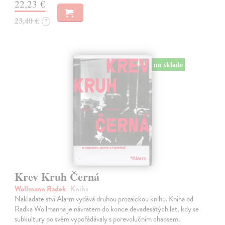
22,23 €
23,40 €
?
na sklade
Krev Kruh Černá
Wollmann Radek
| Kniha
Nakladatelství Alarm vydává druhou prozaickou knihu. Kniha od
Radka Wollmanna je návratem do konce devadesátých let, kdy se
subkultury po svém vypořádávaly s porevolučním chaosem.