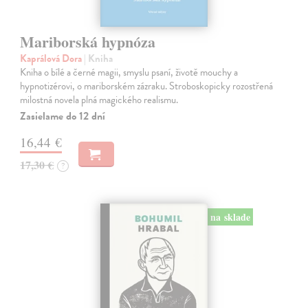
Mariborská hypnóza
Kaprálová Dora
| Kniha
Kniha o bílé a černé magii, smyslu psaní, životě mouchy a
hypnotizérovi, o mariborském zázraku. Stroboskopicky rozostřená
milostná novela plná magického realismu.
Zasielame do 12 dní
16,44 €
17,30 €
?
na sklade