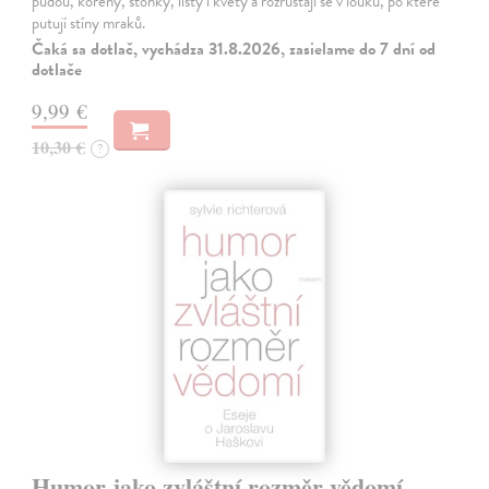
půdou, kořeny, stonky, listy i květy a rozrůstají se v louku, po které
putují stíny mraků.
Čaká sa dotlač, vychádza 31.8.2026, zasielame do 7 dní od
dotlače
9,99 €
10,30 €
?
Humor jako zvláštní rozměr vědomí