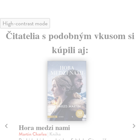
High-contrast mode
Čitatelia s podobným vkusom si
kúpili aj:
Hora medzi nami
J
Martin Charles
| Kniha
Vo