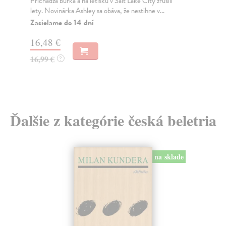
Prichádza búrka a na letisku v Salt Lake City zrušili
„Ča
lety. Novinárka Ashley sa obáva, že nestihne v...
poe
Zasielame do 14 dní
Za
16,48 €
8,
16,99 €
9,
?
Ďalšie z kategórie česká beletria
na sklade