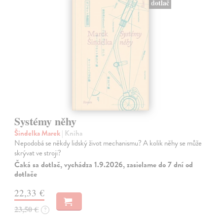
dotlač
Systémy něhy
Šindelka Marek
| Kniha
Nepodobá se někdy lidský život mechanismu? A kolik něhy se může
skrývat ve stroji?
Čaká sa dotlač, vychádza 1.9.2026, zasielame do 7 dní od
dotlače
22,33 €
23,50 €
?