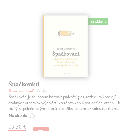
na sklade
Špačkování
Kroutvor Josef
| Kniha
Špačkování je souborem bezmála padesáti glos, reflexí, mikroesejí i
drobných vzpomínkových črt, které vznikaly v posledních letech – k
různým společenským i literárním příležitostem a z radosti ze čtení…
Na sklade
?
13,30 €