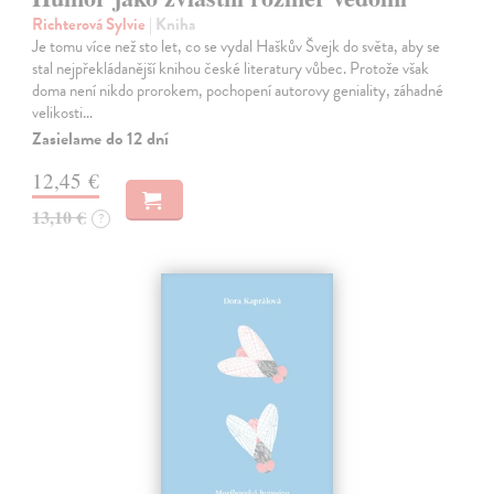
Richterová Sylvie
| Kniha
Je tomu více než sto let, co se vydal Haškův Švejk do světa, aby se
stal nejpřekládanější knihou české literatury vůbec. Protože však
doma není nikdo prorokem, pochopení autorovy geniality, záhadné
velikosti…
Zasielame do 12 dní
12,45 €
13,10 €
?