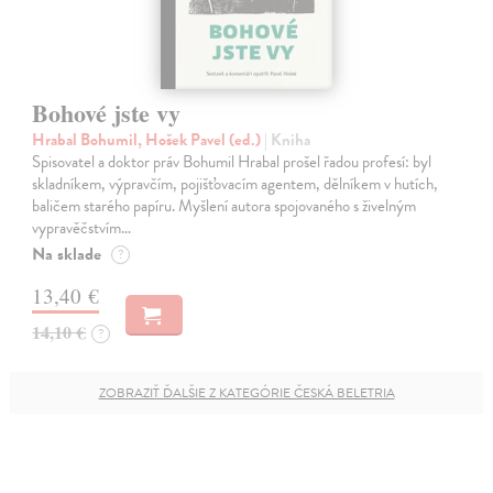
Bohové jste vy
Hrabal Bohumil, Hošek Pavel (ed.)
| Kniha
Spisovatel a doktor práv Bohumil Hrabal prošel řadou profesí: byl
skladníkem, výpravčím, pojišťovacím agentem, dělníkem v hutích,
baličem starého papíru. Myšlení autora spojovaného s živelným
vypravěčstvím…
Na sklade
?
13,40 €
14,10 €
?
ZOBRAZIŤ ĎALŠIE Z KATEGÓRIE ČESKÁ BELETRIA