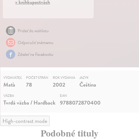
v kníhkupectvách
Pridať do wishlistu
Odporučiť známemu
Zdielať na Facebooku
VYDAVATEĽ
POČET STRÁN
ROK VYDANIA
JAZYK
Maťa
78
2002
Čeština
VÄZBA
EAN
Tvrdá väzba / Hardback
9788072870400
High-contrast mode
Podobné tituly