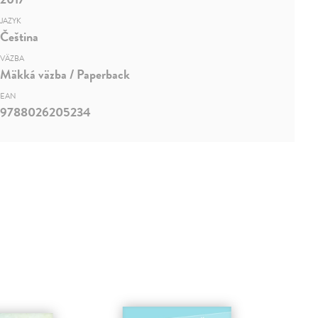
JAZYK
Čeština
VÄZBA
Mäkká väzba / Paperback
EAN
9788026205234