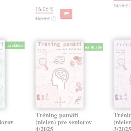
24,90 €
16,06 €
16,90 €
?
na sklade
na sklade
Tréning pamäti
Tréni
niorov
(nielen) pre seniorov
(niele
4/2025
3/202