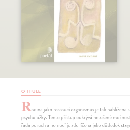
O TITULE
R
odina jako rostoucí organismus je tak nahlížena 
psycholožky. Tento přístup odkrývá netušené možnosti,
řada poruch a nemocí je zde líčena jako důsledek stag