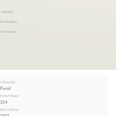
 wishlistu
iť známemu
na Facebooku
VYDAVATEĽ
Portál
POČET STRÁN
224
ROK VYDANIA
2017