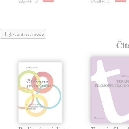
23,50 €
17,20 €
?
?
High-contrast mode
Čit
klade