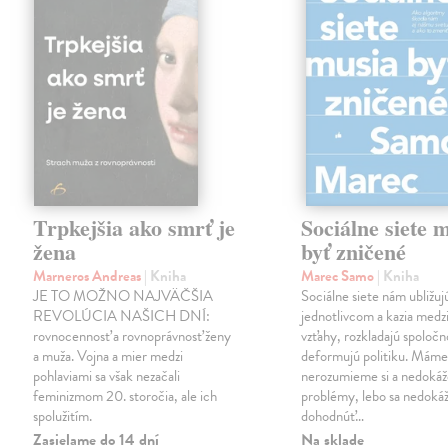
Trpkejšia ako smrť je
Sociálne siete 
žena
byť zničené
Marneros Andreas
| Kniha
Marec Samo
| Kniha
JE TO MOŽNO NAJVÄČŠIA
Sociálne siete nám ubližuj
REVOLÚCIA NAŠICH DNÍ:
jednotlivcom a kazia medz
rovnocennosť a rovnoprávnosť ženy
vzťahy, rozkladajú spoločn
a muža. Vojna a mier medzi
deformujú politiku. Máme 
pohlaviami sa však nezačali
nerozumieme si a nedokáž
feminizmom 20. storočia, ale ich
problémy, lebo sa nedok
spolužitím.
dohodnúť…
Zasielame do 14 dní
Na sklade