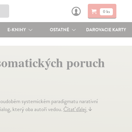
0 ks
E-KNIHY
OSTATNÉ
DAROVACIE KARTY
somatických poruch
a soudobém systemickém paradigmatu narativní
ialog, který oba autoři vedou.
Čítať ďalej
↓