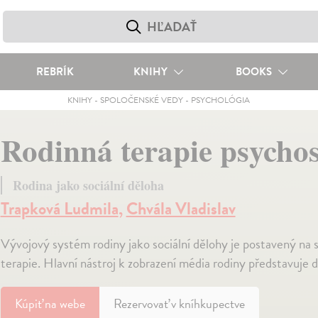
REBRÍK
KNIHY
BOOKS
KNIHY
-
SPOLOČENSKÉ VEDY
-
PSYCHOLÓGIA
Rodinná terapie psycho
Rodina jako sociální děloha
Trapková Ludmila
,
Chvála Vladislav
Vývojový systém rodiny jako sociální dělohy je postavený n
terapie. Hlavní nástroj k zobrazení média rodiny představuje d
Kúpiť
na webe
Rezervovať v kníhkupectve