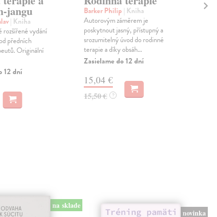
 terapie a
Rodinná terapie
Ro
in-jangu
te
Barker Philip
| Kniha
Autorovým záměrem je
slav
| Kniha
Min
poskytnout jasný, přístupný a
ě rozšířené vydání
Jedn
srozumitelný úvod do rodinné
 od předních
zakl
terapie a díky obsáh...
eutů. Originální
níž 
myšl
Zasielame do 12 dní
o 12 dní
Do 
15,04 €
16
15,50 €
?
17,
na sklade
novinka