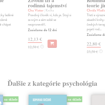
ie
Životní lži a
Rodinná
rodinná tajemství
teorie j
Chu Victor
| Kniha
Chvála Vladi
icky laděné
Pravdivý člověk ví, kdo je. Stojí si
Třetí a výrazn
ožené
za svým a sám sobě se
zásadní knihy
né chápat
nezpronevěří.
českých terap
pojetí rod...
Zasielame do 12 dní
Zasielame d
12,13 €
22,80 €
12,50 €
?
23,50 €
?
Ďalšie z kategórie psychológia
na sklade
na sklade