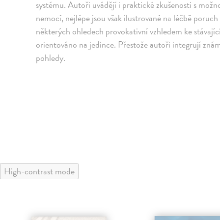
systému. Autoři uvádějí i praktické zkušenosti s možno
nemocí, nejlépe jsou však ilustrované na léčbě poruch
některých ohledech provokativní vzhledem ke stávající
orientováno na jedince. Přestože autoři integrují známá
pohledy.
High-contrast mode