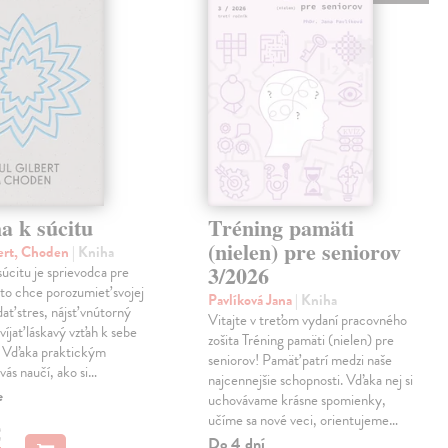
a k súcitu
Tréning pamäti
(nielen) pre seniorov
ert, Choden
| Kniha
3/2026
úcitu je sprievodca pre
to chce porozumieť svojej
Pavlíková Jana
| Kniha
dať stres, nájsť vnútorný
Vitajte v treťom vydaní pracovného
víjať láskavý vzťah k sebe
zošita Tréning pamäti (nielen) pre
. Vďaka praktickým
seniorov! Pamäť patrí medzi naše
vás naučí, ako si…
najcennejšie schopnosti. Vďaka nej si
e
uchovávame krásne spomienky,
učíme sa nové veci, orientujeme…
€
Do 4 dní