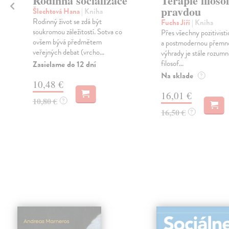
Rodinná socializace
Terapie filosof
pravdou
Šlechtová Hana
| Kniha
Rodinný život se zdá být
Fuchs Jiří
| Kniha
soukromou záležitostí. Sotva co
Přes všechny pozitivist
ovšem bývá předmětem
a postmodernou přemn
veřejných debat (vrcho...
výhrady je stále rozum
filosof...
Zasielame do 12 dní
Na sklade
?
10,48 €
16,01 €
10,80 €
?
16,50 €
?