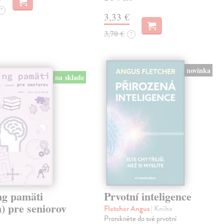
?
3,33 €
3,70 €
?
novinka
na sklade
ng pamäti
Prvotní inteligence
n) pre seniorov
Fletcher Angus
| Kniha
5
Pronikněte do své prvotní