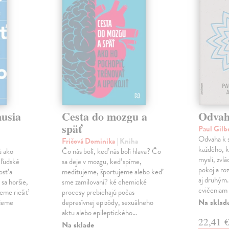
musia
Cesta do mozgu a
Odvah
späť
Paul Gilb
Odvaha k s
Fričová Dominika
| Kniha
každého, k
ú ako
Čo nás bolí, keď nás bolí hlava? Čo
mysli, zvlá
iľudské
sa deje v mozgu, keď spíme,
pokoj a roz
osť a
meditujeme, športujeme alebo keď
aj druhým
sa horšie,
sme zamilovaní? ké chemické
cvičeniam 
eme riešiť
procesy prebiehajú počas
Na sklad
ážeme
depresívnej epizódy, sexuálneho
aktu alebo epileptického…
22,41 
Na sklade