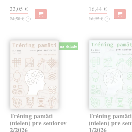
22,05 €
16,44 €
24,50 €
16,95 €
?
?
na sklade
Tréning pamäti
Tréning pamäti
(nielen) pre seniorov
(nielen) pre se
2/2026
1/2026