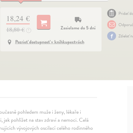
Pridať do
18,24 €
Odporuč
Zasielame do 5 dní
18,80 €
?
Zdielať 
Pozrieť dostupnosť v kníhkupectvách
současně pohledem muže i ženy, lékaře i
 jak pohlížet na stav zdraví a nemoci. Celá
nujících vývojových oscilací celého rodinného