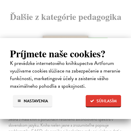
Ďalšie z kategórie pedagogika
na sklade
Príjmete naše cookies?
K prevádzke internetového kníhkupectva Artforum
využívame cookies slúžiace na zabezpečenie a meranie
funkčnosti, marketingové účely a zaistenie vášho
maximálneho pohodlia a spokojnosti.
NASTAVENIA
SÚHLASÍM
Ako byť rodičom dieťaťa s FASD
Brown Julia, Mather Mary
| Kniha
Jedna z mála kníh o poruchách fetálneho alkoholového spektra v
slovenskom jazyku. Kniha nielen jasne a zrozumiteľne popisuje
problematiku FASD, ale ponúka aj konkrétne rady pri výchove detí s