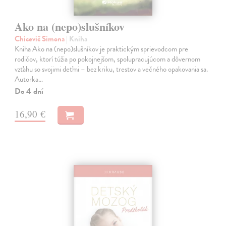
Ako na (nepo)slušníkov
Chicevič Simona
| Kniha
Kniha Ako na (nepo)slušníkov je praktickým sprievodcom pre
rodičov, ktorí túžia po pokojnejšom, spolupracujúcom a dôvernom
vzťahu so svojimi deťmi – bez kriku, trestov a večného opakovania sa.
Autorka…
Do 4 dní
16,90 €