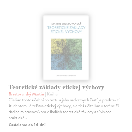
Teoretické základy etickej výchovy
Brestovanský Martin
| Kniha
Cieľom tohto učebného textu a jeho nadväzných častí je predstaviť
študentom učiteľstva etickej výchovy, ale tiež učiteľom v teréne či
riadiacim pracovníkom v školách teoretické základy a súvisiace
praktické…
Zasielame do 14 dní