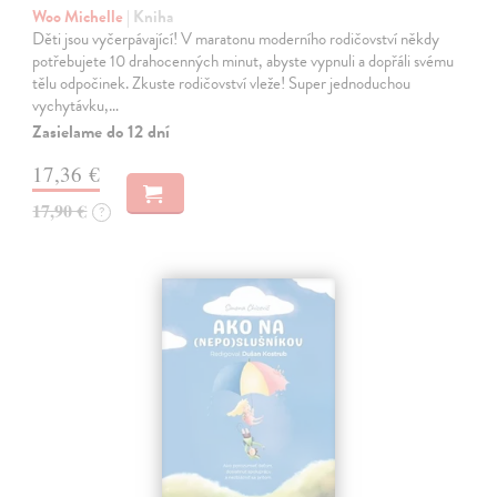
Woo Michelle
| Kniha
Děti jsou vyčerpávající! V maratonu moderního rodičovství někdy
potřebujete 10 drahocenných minut, abyste vypnuli a dopřáli svému
tělu odpočinek. Zkuste rodičovství vleže! Super jednoduchou
vychytávku,…
Zasielame do 12 dní
17,36 €
17,90 €
?