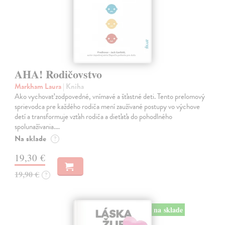
AHA! Rodičovstvo
Markham Laura
| Kniha
Ako vychovať zodpovedné, vnímavé a šťastné deti. Tento prelomový
sprievodca pre každého rodiča mení zaužívané postupy vo výchove
detí a transformuje vzťah rodiča a dieťaťa do pohodlného
spolunažívania.…
Na sklade
?
19,30 €
19,90 €
?
na sklade