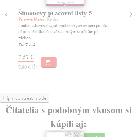
Šimonovy pracovní listy 5
Dě
ce
Pilařová Marie
| Kniha
Soubor zábavných grafomotorických cvičení pomůže
Pre
dětem předškolního věku i malým školákům při
Náv
zdokon...
dos
Do 7 dní
Na
7,57 €
8,
7,80 €
?
9,
High-contrast mode
Čitatelia s podobným vkusom si
kúpili aj: