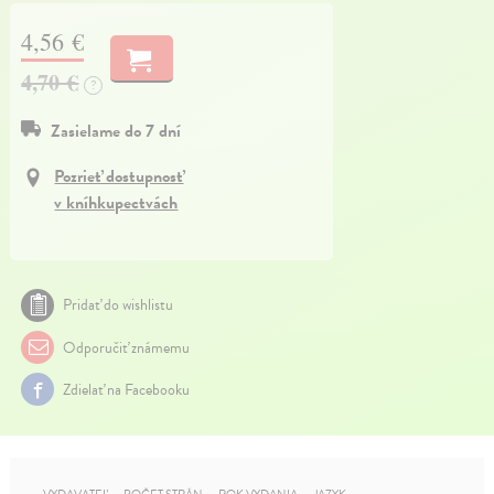
4,56 €
4,70 €
?
Zasielame do 7 dní
Pozrieť dostupnosť
v kníhkupectvách
Pridať do wishlistu
Odporučiť známemu
Zdielať na Facebooku