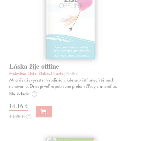
Láska žije offline
Halmkan Lívia, Žiaková Lucia
| Kniha
Mnohí z nás vyrastali v rodinách, kde sa o intímnych témach
nehovorilo. Dnes je veľmi potrebné prelomiť ľady a zmeniť to.
Na sklade
?
14,16 €
14,90 €
?