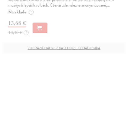
možných lepších volbách. Čtenář zde nalezne anonymizované,…
Na sklade
?
13,68 €
14,10 €
?
ZOBRAZIŤ ĎALŠIE Z KATEGÓRIE PEDAGOGIKA