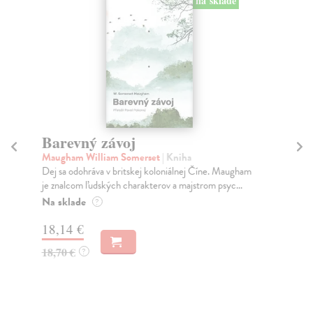
na sklade
Barevný závoj
D
Maugham William Somerset
| Kniha
Oa
Dej sa odohráva v britskej koloniálnej Číne. Maugham
Jak
je znalcom ľudských charakterov a majstrom psyc...
nej
Na sklade
Za
?
18,14 €
2,
18,70 €
2,
?