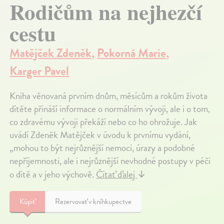
Rodičům na nejhezčí
cestu
Matějček Zdeněk
,
Pokorná Marie
,
Karger Pavel
Kniha věnovaná prvním dnům, měsícům a rokům života
dítěte přináší informace o normálním vývoji, ale i o tom,
co zdravému vývoji překáží nebo co ho ohrožuje. Jak
uvádí Zdeněk Matějček v úvodu k prvnímu vydání,
„mohou to být nejrůznější nemoci, úrazy a podobné
nepříjemnosti, ale i nejrůznější nevhodné postupy v péči
o dítě a v jeho výchově.
Čítať ďalej
↓
Kúpiť
Rezervovať v kníhkupectve