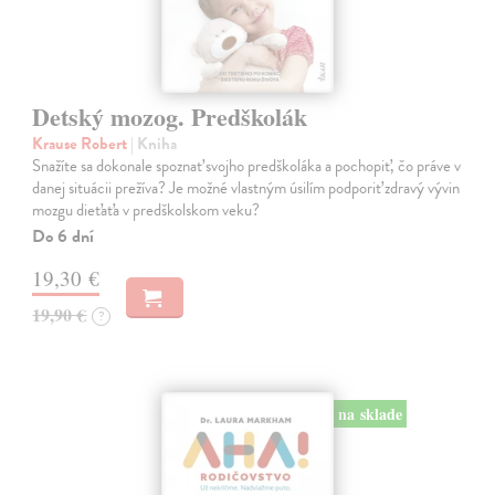
Detský mozog. Predškolák
Krause Robert
| Kniha
Snažíte sa dokonale spoznať svojho predškoláka a pochopiť, čo práve v
danej situácii prežíva? Je možné vlastným úsilím podporiť zdravý vývin
mozgu dieťaťa v predškolskom veku?
Do 6 dní
19,30 €
19,90 €
?
na sklade