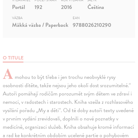
VYDAVATEĽ
POČET STRÁN
ROK VYDANIA
JAZYK
Portál
192
2016
Čeština
VÄZBA
EAN
Mäkká väzba / Paperback
9788026210290
O TITULE
A
mohou to být třeba i jen trochu neobvyklé rysy
osobnosti dítěte, takže nejsou jeho okolí dost srozumitelné.“
Autoři pomáhají rodičům porozumět svým dětem ve zdraví i
nemoci, v radostech i starostech. Kniha vzešla z rozhlasového
vysílání pořadu „My a děti“. Od té doby autoři texty uvedené
v prvním vydání zrevidovali, doplnili o nové poznatky v
medicíně, organizaci služeb. Kniha obsahuje kromě informací
a rad ke konkrétním obdobím ucelené partie o pohybovém