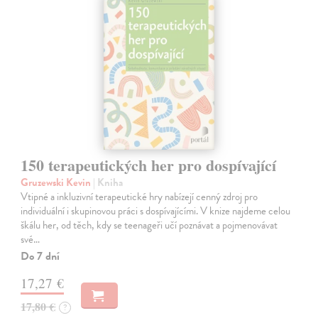
150 terapeutických her pro dospívající
Gruzewski Kevin
| Kniha
Vtipné a inkluzivní terapeutické hry nabízejí cenný zdroj pro
individuální i skupinovou práci s dospívajícími. V knize najdeme celou
škálu her, od těch, kdy se teenageři učí poznávat a pojmenovávat
své…
Do 7 dní
17,27 €
17,80 €
?