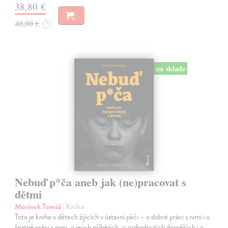
38,80 €
40,00 €
?
na sklade
Nebuď p*ča aneb jak (ne)pracovat s
dětmi
Morávek Tomáš
| Kniha
Toto je kniha o dětech žijících v ústavní péči – o dobré práci s nimi i o
špatné práci s nimi, o jejich příbězích, o rozhodnutích dospělých i o