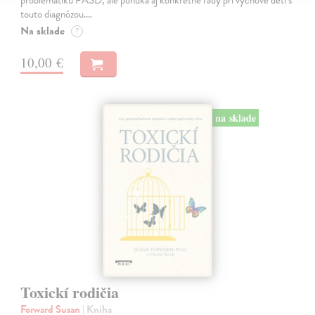
touto diagnózou.…
Na sklade
?
10,00 €
na sklade
Toxickí rodičia
Forward Susan
| Kniha