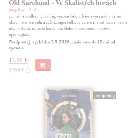
Old Surehand - Ve Skalistých horách
May Karl
| Kniha
„… mírně podlouhlý obličej, vysoké čelo s dvěma výraznými čárami
obočí, hranaté čelisti zdůrazňující celkový dojem mohutnosti a hlavně
oči, podivné, nejasné barvy, oči hluboce posazené, co chvíli
uplouvající…
Predpredaj, vychádza 3.9.2026, zasielame do 12 dní od
vydania
17,99 €
19,99 €
?
predpredaj