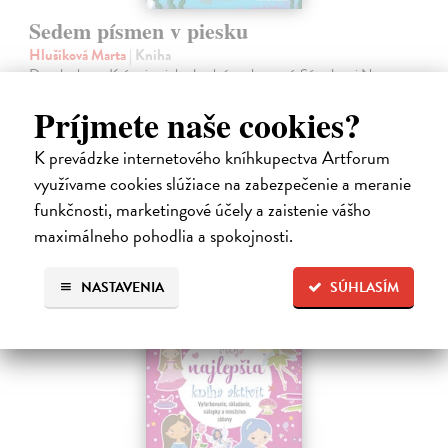
Sedem písmen v piesku
Hlušíková Marta
| Kniha
Dovolenka na Kréte je niekedy plná prekvapení. Súrodenci Noro a
Anabela pri mori spoznávajú svojráznych Chrtovcov, natrafia na
Príjmete naše cookies?
usušenú jaštericu, zaujmú ich Uwe a Hans, ktorí sú takmer celé dni
zahrabaní…
K prevádzke internetového kníhkupectva Artforum
Na sklade
využívame cookies slúžiace na zabezpečenie a meranie
14,20 €
funkčnosti, marketingové účely a zaistenie vášho
14,95 €
maximálneho pohodlia a spokojnosti.
?
NASTAVENIA
SÚHLASÍM