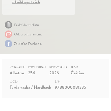
v kníhkupectvách
Pridať do wishlistu
Odporučiť známemu
Zdielať na Facebooku
VYDAVATEĽ
POČET STRÁN
ROK VYDANIA
JAZYK
Albatros
256
2026
Čeština
VÄZBA
EAN
Tvrdá väzba / Hardback
9788000081335