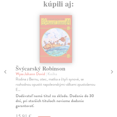
kúpili aj:
Švýcarský Robinson
Z
Wyss Jahann David
| Kniha
Kr
Rodina z Bernu, otec, matka a čtyři synové, se
Cíl
rozhodnou opustit napoleonskými válkami zpustošenou
pří
E...
Do
Dodávateľ nemá titul na sklade. Dodanie do 30
13
dní, pri starších tituloch nevieme dodanie
garantovať.
14
15,91 €