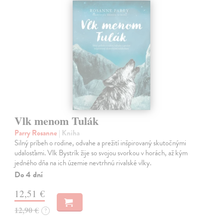
Vlk menom Tulák
Parry Rosanne
| Kniha
Silný príbeh o rodine, odvahe a prežití inšpirovaný skutočnými
udalosťami. Vlk Bystrík žije so svojou svorkou v horách, až kým
jedného dňa na ich územie nevtrhnú rivalské vlky.
Do 4 dní
12,51 €
12,90 €
?