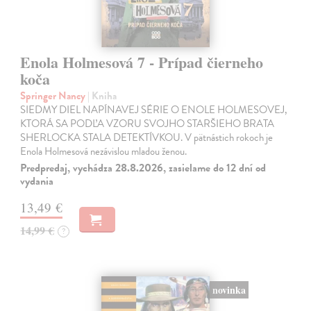
Enola Holmesová 7 - Prípad čierneho
koča
Springer Nancy
| Kniha
SIEDMY DIEL NAPÍNAVEJ SÉRIE O ENOLE HOLMESOVEJ,
KTORÁ SA PODĽA VZORU SVOJHO STARŠIEHO BRATA
SHERLOCKA STALA DETEKTÍVKOU. V pätnástich rokoch je
Enola Holmesová nezávislou mladou ženou.
Predpredaj, vychádza 28.8.2026, zasielame do 12 dní od
vydania
13,49 €
14,99 €
?
novinka