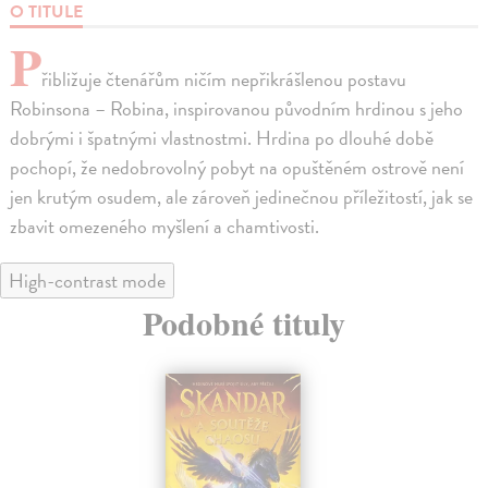
O TITULE
P
řibližuje čtenářům ničím nepřikrášlenou postavu
Robinsona – Robina, inspirovanou původním hrdinou s jeho
dobrými i špatnými vlastnostmi. Hrdina po dlouhé době
pochopí, že nedobrovolný pobyt na opuštěném ostrově není
jen krutým osudem, ale zároveň jedinečnou příležitostí, jak se
zbavit omezeného myšlení a chamtivosti.
High-contrast mode
Podobné tituly