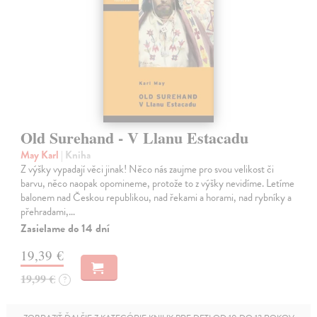
Old Surehand - V Llanu Estacadu
May Karl
| Kniha
Z výšky vypadají věci jinak! Něco nás zaujme pro svou velikost či
barvu, něco naopak opomineme, protože to z výšky nevidíme. Letíme
balonem nad Českou republikou, nad řekami a horami, nad rybníky a
přehradami,…
Zasielame do 14 dní
19,39 €
19,99 €
?