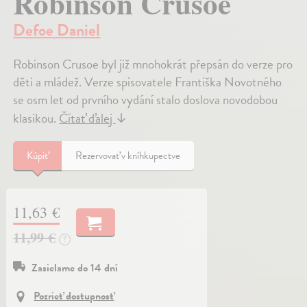
Robinson Crusoe
Defoe Daniel
Robinson Crusoe byl již mnohokrát přepsán do verze pro
děti a mládež. Verze spisovatele Františka Novotného
se osm let od prvního vydání stalo doslova novodobou
klasikou.
Čítať ďalej
↓
Kúpiť
Rezervovať v kníhkupectve
11,63 €
11,99 €
?
Zasielame do 14 dní
Pozrieť dostupnosť