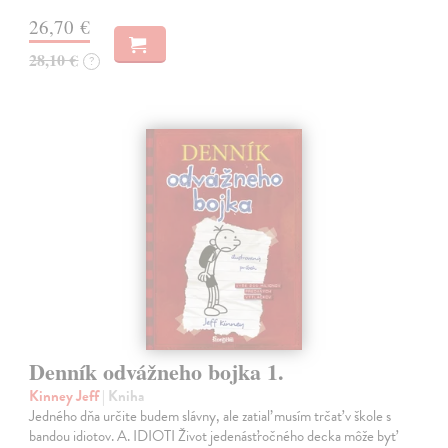
26,70 €
28,10 €
?
Denník odvážneho bojka 1.
Kinney Jeff
| Kniha
Jedného dňa určite budem slávny, ale zatiaľ musím trčať v škole s
bandou idiotov. A. IDIOTI Život jedenásťročného decka môže byť