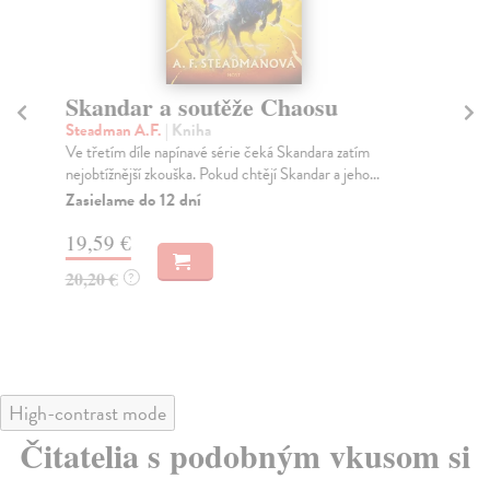
Skandar a soutěže Chaosu
Sk
Steadman A.F.
| Kniha
St
Ve třetím díle napínavé série čeká Skandara zatím
Ose
nejobtížnější zkouška. Pokud chtějí Skandar a jeho...
Ska
Zasielame do 12 dní
Za
19,59 €
20
20,20 €
21
?
High-contrast mode
Čitatelia s podobným vkusom si