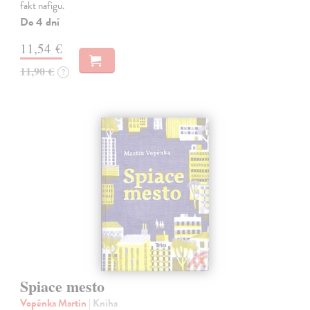
fakt nafigu.
Do 4 dní
11,54 €
11,90 €
?
Spiace mesto
Vopěnka Martin
| Kniha