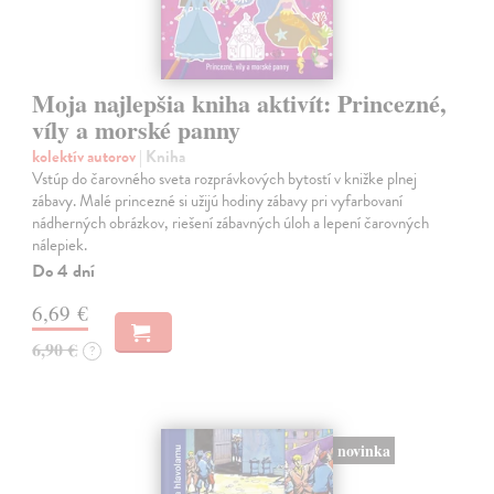
Moja najlepšia kniha aktivít: Princezné,
víly a morské panny
kolektív autorov
| Kniha
Vstúp do čarovného sveta rozprávkových bytostí v knižke plnej
zábavy. Malé princezné si užijú hodiny zábavy pri vyfarbovaní
nádherných obrázkov, riešení zábavných úloh a lepení čarovných
nálepiek.
Do 4 dní
6,69 €
6,90 €
?
novinka