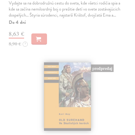
Vydajte sa na dobrodružnú cestu do sveta, kde všetci rodičia spia a
kde sa začína nemilosrdný boj o prežitie detí vo svete zostávajúcich
dospelých... Štyria súrodenci, najstarší Krištof, dvojčatá Ema a…
Do 4 dní
8,63 €
8,90 €
?
predpredaj