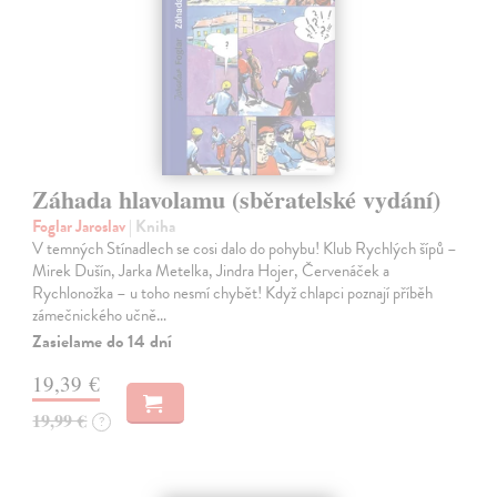
Záhada hlavolamu (sběratelské vydání)
Foglar Jaroslav
| Kniha
V temných Stínadlech se cosi dalo do pohybu! Klub Rychlých šípů –
Mirek Dušín, Jarka Metelka, Jindra Hojer, Červenáček a
Rychlonožka – u toho nesmí chybět! Když chlapci poznají příběh
zámečnického učně…
Zasielame do 14 dní
19,39 €
19,99 €
?