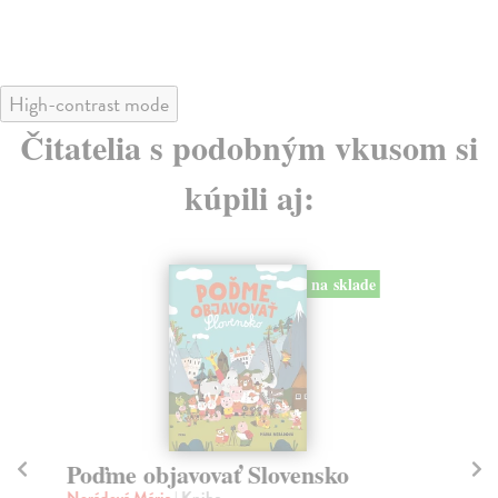
High-contrast mode
Čitatelia s podobným vkusom si
kúpili aj:
na sklade
Poďme objavovať Slovensko
V
Nerádová Mária
| Kniha
He