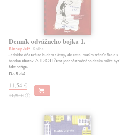
Denník odvážneho bojka 1.
Kinney Jeff
| Kniha
Jedného dňa určite budem slávny, ale zatiaľ musím trčať v škole s
bandou idiotov. A. IDIOTI Život jedenásťročného decka môže byť
fakt nafigu.
Do 5 dní
11,54 €
11,90 €
?