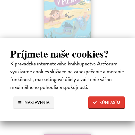
Sedem písmen v piesku
Príjmete naše cookies?
Hlušíková Marta
| Kniha
Dovolenka na Kréte je niekedy plná prekvapení. Súrodenci Noro a
K prevádzke internetového kníhkupectva Artforum
Anabela pri mori spoznávajú svojráznych Chrtovcov, natrafia na
využívame cookies slúžiace na zabezpečenie a meranie
usušenú jaštericu, zaujmú ich Uwe a Hans, ktorí sú takmer celé dni
funkčnosti, marketingové účely a zaistenie vášho
zahrabaní…
maximálneho pohodlia a spokojnosti.
Na sklade
?
14,20 €
NASTAVENIA
SÚHLASÍM
14,95 €
?