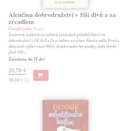
Alenčina dobrodružství v říši divů a za
zrcadlem
Carroll Lewis
| Kniha
Souborné vydání dvou světově proslulých příběhů Alenčina
dobrodružství v říši divů a Za zrcadlem a co tam Alenka našla. První z
obou knih vyšla v roce 1865, druhá o sedm let později, tedy téměř
před 150…
Zasielame do 12 dní
26,70 €
28,10 €
?