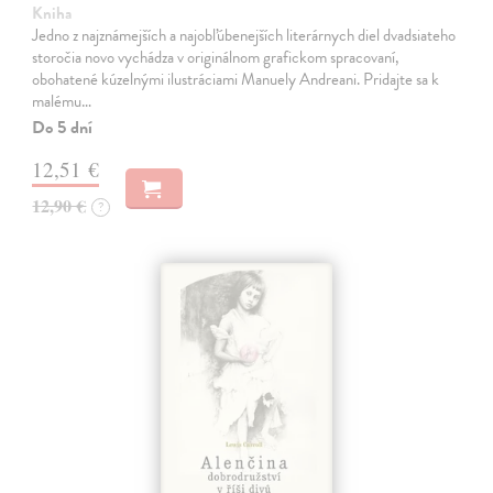
Kniha
Jedno z najznámejších a najobľúbenejších literárnych diel dvadsiateho
storočia novo vychádza v originálnom grafickom spracovaní,
obohatené kúzelnými ilustráciami Manuely Andreani. Pridajte sa k
malému…
Do 5 dní
12,51 €
12,90 €
?