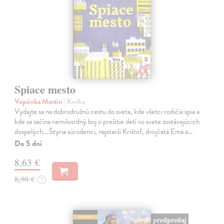
Spiace mesto
Vopěnka Martin
| Kniha
Vydajte sa na dobrodružnú cestu do sveta, kde všetci rodičia spia a
kde sa začína nemilosrdný boj o prežitie detí vo svete zostávajúcich
dospelých... Štyria súrodenci, najstarší Krištof, dvojčatá Ema a…
Do 5 dní
8,63 €
8,90 €
?
predpredaj