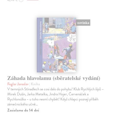
novinka
Záhada hlavolamu (sběratelské vydání)
Foglar Jaroslav
| Kniha
V temných Stínadlech se cosi dalo do pohybu! Klub Rychlých šípů –
Mirek Dušín, Jarka Metelka, Jindra Hojer, Červenáček a
Rychlonožka – u toho nesmí chybět! Když chlapci poznají příběh
zámečnického učně…
Zasielame do 14 dní