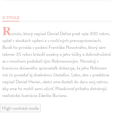
O TITULE
R
omán, ktorý napísal Daniel Defoe pred vyše 300 rokmi,
vyšiel v stovkách vydaní a v rozličných prerozprávaniach.
Buvik ho prináša v podaní Františka Novotného, ktorý sám
takmer 35 rokov brázdil oceány a jeho túžby a dobrodružstvá
sa v mnohom podobali tým Robinsonovým. Novotný s
bravúrou skúseného spisovateľa dokazuje, že jeho Robinson
má čo povedať aj dnešnému čitateľovi. Lebo, ako v predslove
napísal Daniel Hevier, všetci sme dostali do daru svoj ostrov,
aby sme ho mohli sami oživiť. Pôsobivosť príbehu dotvárajú
realistické ilustrácie Zdeňka Buriana.
High-contrast mode