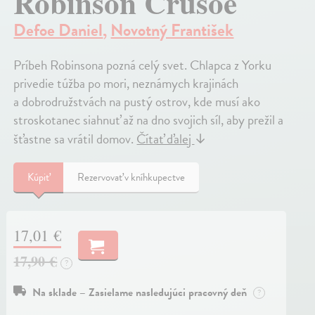
Robinson Crusoe
Defoe Daniel
,
Novotný František
Príbeh Robinsona pozná celý svet. Chlapca z Yorku
privedie túžba po mori, neznámych krajinách
a dobrodružstvách na pustý ostrov, kde musí ako
stroskotanec siahnuť až na dno svojich síl, aby prežil a
šťastne sa vrátil domov.
Čítať ďalej
↓
Kúpiť
Rezervovať v kníhkupectve
17,01 €
17,90 €
?
Na sklade – Zasielame nasledujúci pracovný deň
?