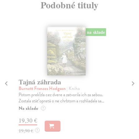
Podobné tituly
na sklade
Tajná záhrada
V
Burnett Frances Hodgson
| Kniha
Fi
Potom prekĺzla cez dvere a zatvorila ich za sebou.
Čo 
Zostala stáť opretá o ne chrbtom a rozhliadala sa...
vyj
Na sklade
Na
?
19,30 €
21
19,90 €
22
?