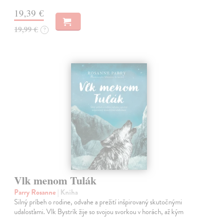
19,39 €
19,99 €
?
Vlk menom Tulák
Parry Rosanne
| Kniha
Silný príbeh o rodine, odvahe a prežití inšpirovaný skutočnými
udalosťami. Vlk Bystrík žije so svojou svorkou v horách, až kým