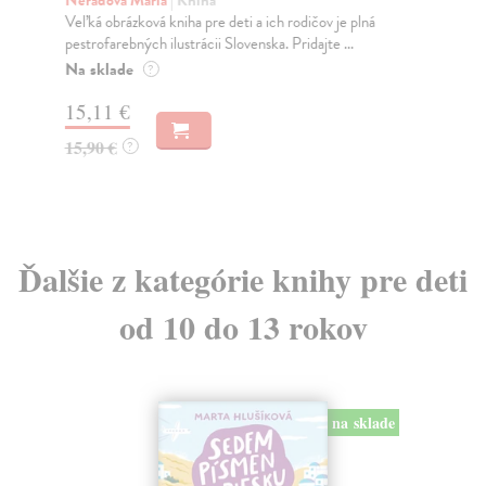
Veľká obrázková kniha pre deti a ich rodičov je plná
Hev
pestrofarebných ilustrácii Slovenska. Pridajte ...
zač
kní
Na sklade
?
Do
15,11 €
9,
15,90 €
?
9,
Ďalšie z kategórie knihy pre deti
od 10 do 13 rokov
na sklade