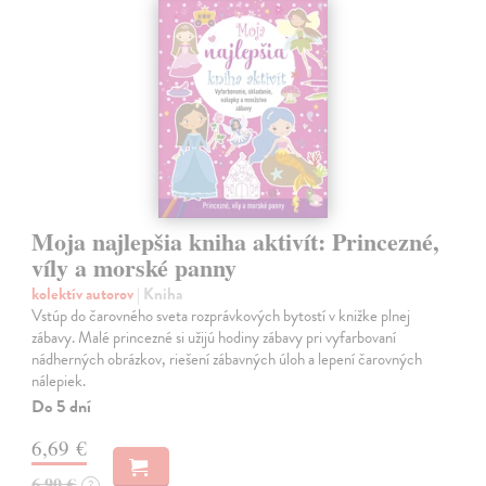
Moja najlepšia kniha aktivít: Princezné,
víly a morské panny
kolektív autorov
| Kniha
Vstúp do čarovného sveta rozprávkových bytostí v knižke plnej
zábavy. Malé princezné si užijú hodiny zábavy pri vyfarbovaní
nádherných obrázkov, riešení zábavných úloh a lepení čarovných
nálepiek.
Do 5 dní
6,69 €
6,90 €
?