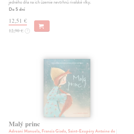
jedného dňa na ich územie nevtrhnú rivalské vlky.
Do 5 dní
12,51 €
12,90 €
?
Malý princ
Adreani Manuela, Francia Giada, Saint-Exupéry Antoine de
|