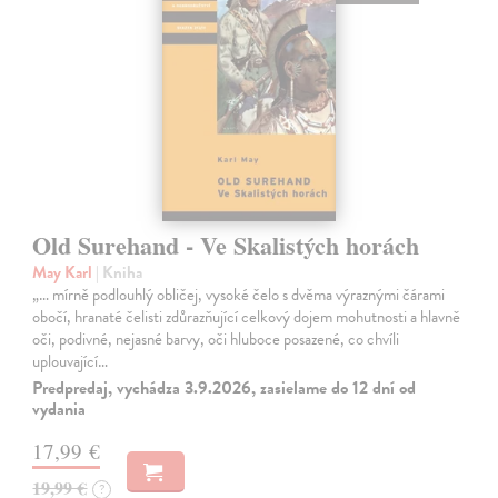
Old Surehand - Ve Skalistých horách
May Karl
| Kniha
„… mírně podlouhlý obličej, vysoké čelo s dvěma výraznými čárami
obočí, hranaté čelisti zdůrazňující celkový dojem mohutnosti a hlavně
oči, podivné, nejasné barvy, oči hluboce posazené, co chvíli
uplouvající…
Predpredaj, vychádza 3.9.2026, zasielame do 12 dní od
vydania
17,99 €
19,99 €
?