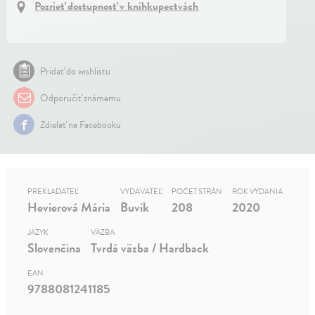
Pozrieť dostupnosť v kníhkupectvách
Pridať do wishlistu
Odporučiť známemu
Zdielať na Facebooku
PREKLADATEĽ
VYDAVATEĽ
POČET STRÁN
ROK VYDANIA
Hevierová Mária
Buvik
208
2020
JAZYK
VÄZBA
Slovenčina
Tvrdá väzba / Hardback
EAN
9788081241185