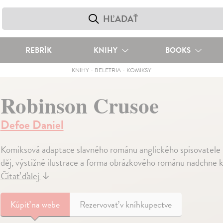
REBRÍK
KNIHY
BOOKS
KNIHY
-
BELETRIA
-
KOMIKSY
Robinson Crusoe
Defoe Daniel
Komiksová adaptace slavného románu anglického spisovatele D
děj, výstižné ilustrace a forma obrázkového románu nadchne ka
Čítať ďalej
↓
Kúpiť
na webe
Rezervovať v kníhkupectve