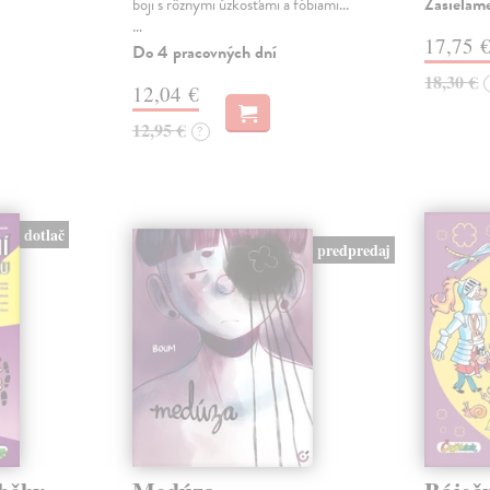
Zasielame
boji s rôznymi úzkosťami a fóbiami...
…
17,75 
Do 4 pracovných dní
18,30 €
12,04 €
12,95 €
?
dotlač
predpredaj