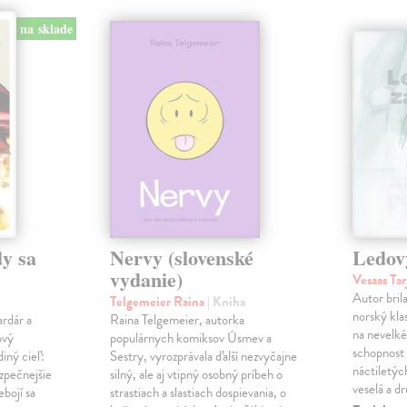
na sklade
y sa
Nervy (slovenské
Ledov
vydanie)
Vesaas Tar
Autor bril
Telgemeier Raina
| Kniha
norský klas
ardár a
Raina Telgemeier, autorka
na nevelké
ový
populárnych komiksov Úsmev a
schopnost v
iný cieľ:
Sestry, vyrozprávala ďalší nezvyčajne
náctiletýc
ezpečnejšie
silný, ale aj vtipný osobný príbeh o
veselá a d
ebojí sa
strastiach a slastiach dospievania, o