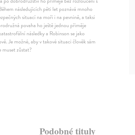
ha po dobrodružství ho přiměje bez rozloučení s
. Během následujících pěti let poznává mnoho
ezpečných situací na moři i na pevnině, a taksi
obrodružná povaha ho ještě jednou přiměje
katastrofální následky a Robinson se jako
vě. Je možné, aby v takové situaci člověk sám
e muset zůstat?
Podobné tituly