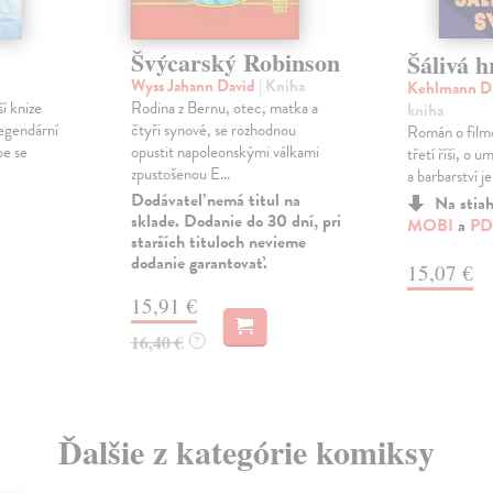
Švýcarský Robinson
Šálivá h
Wyss Jahann David
| Kniha
Kehlmann D
ší knize
Rodina z Bernu, otec, matka a
kniha
legendární
čtyři synové, se rozhodnou
Román o filmo
oe se
opustit napoleonskými válkami
třetí říši, o 
zpustošenou E...
a barbarství je
Dodávateľ nemá titul na
Na stia
sklade. Dodanie do 30 dní, pri
MOBI
a
PD
starších tituloch nevieme
dodanie garantovať.
15,07 €
15,91 €
16,40 €
?
Ďalšie z kategórie komiksy