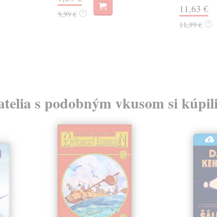
11,63 €
9,99 €
?
11,99 €
?
atelia s podobným vkusom si kúpili