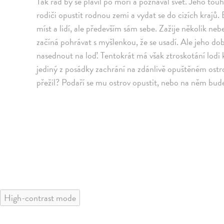
Tak rád by se plavil po moři a poznával svět. Jeho tou
rodiči opustit rodnou zemi a vydat se do cizích krajů
míst a lidí, ale především sám sebe. Zažije několik neb
začíná pohrávat s myšlenkou, že se usadí. Ale jeho d
nasednout na loď. Tentokrát má však ztroskotání lodi 
jediný z posádky zachrání na zdánlivě opuštěném ostro
přežil? Podaří se mu ostrov opustit, nebo na něm bud
High-contrast mode