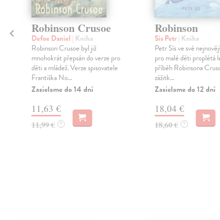
Robinson Crusoe
Robinson
Defoe Daniel
| Kniha
Sís Petr
| Kniha
Robinson Crusoe byl již
Petr Sís ve své nejnověj
mnohokrát přepsán do verze pro
pro malé děti proplétá 
děti a mládež. Verze spisovatele
příběh Robinsona Crus
Františka No...
zážitk...
Zasielame do 14 dní
Zasielame do 12 dní
11,63 €
18,04 €
11,99 €
18,60 €
?
?