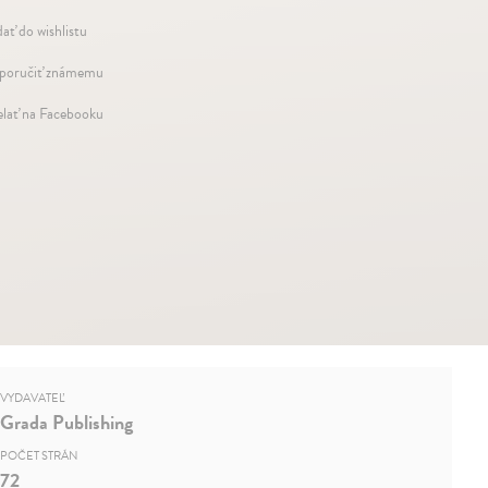
dať do wishlistu
oručiť známemu
elať na Facebooku
VYDAVATEĽ
Grada Publishing
POČET STRÁN
72