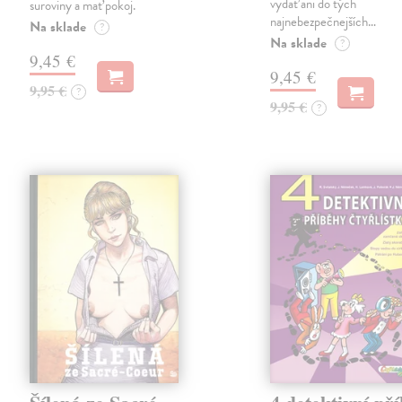
vydať ani do tých
suroviny a mať pokoj.
najnebezpečnejších…
Na sklade
?
Na sklade
?
9,45 €
9,45 €
9,95 €
?
9,95 €
?