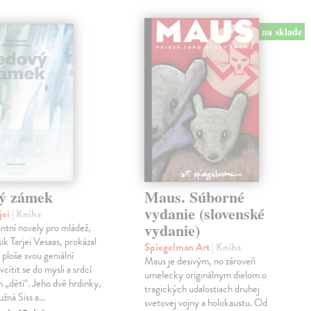
na sklade
ý zámek
Maus. Súborné
vydanie (slovenské
jei
| Kniha
vydanie)
antní novely pro mládež,
ik Tarjei Vesaas, prokázal
Spiegelman Art
| Kniha
 ploše svou geniální
Maus je desivým, no zároveň
cítit se do mysli a srdcí
umelecky originálnym dielom o
h „dětí“. Jeho dvě hrdinky,
tragických udalostiach druhej
ružná Siss a…
svetovej vojny a holokaustu. Od