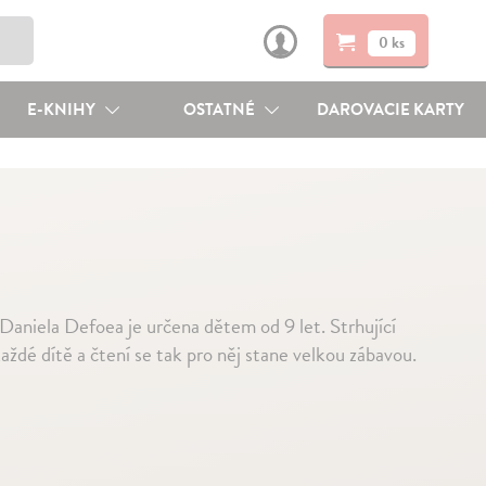
0 ks
E-KNIHY
OSTATNÉ
DAROVACIE KARTY
aniela Defoea je určena dětem od 9 let. Strhující
ždé dítě a čtení se tak pro něj stane velkou zábavou.