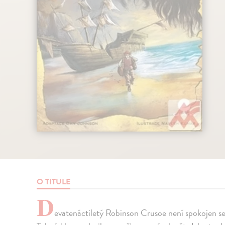
O TITULE
D
evatenáctiletý Robinson Crusoe není spokojen se