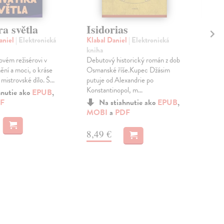
Ti
ra světla
Isidorias
fi
aniel
| Elektronická
Klabal Daniel
| Elektronická
sk
kniha
vém režisérovi v
Debutový historický román z dob
Šte
umění a moci, o kráse
Osmanské říše.Kupec Džásim
Snaž
 mistrovské dílo. Š...
putuje od Alexandrie po
ocit
Konstantinopol, m...
čím 
hnutie ako
EPUB
,
inten
F
Na stiahnutie ako
EPUB
,
MOBI
a
PDF
Zas
17
8,49 €
18,