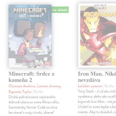
na sklade
Minecraft: Srdce z
Iron Man. Nikd
kameňa 2
nevzdáva
Clemson Andrew, Lawson Jeremy,
kolektív autorov
| Kniha
Tony Stark - či už ako mili
Esposito Taylor
| Kniha
vynálezca, alebo ako oceľ
Druhé pokračovanie napínavého
bojovník Iron Man - má jed
dobrodružstva zo sveta Minecraftu.
Urobiť zo sveta lepšie a b
Samotársky farmár Cobb sa chce
miesto. Aby to dosiahol, n
len starať o svoju úrodu, zbierať