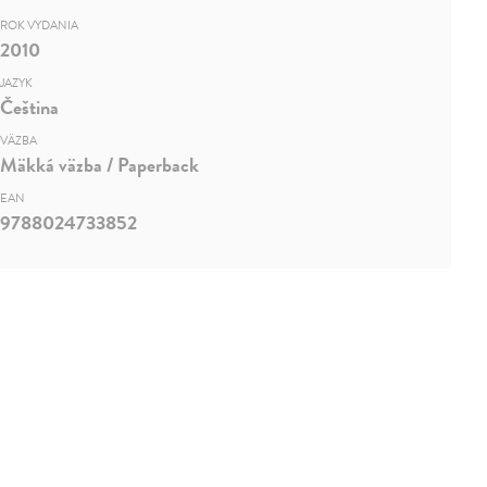
ROK VYDANIA
2010
JAZYK
Čeština
VÄZBA
Mäkká väzba / Paperback
EAN
9788024733852