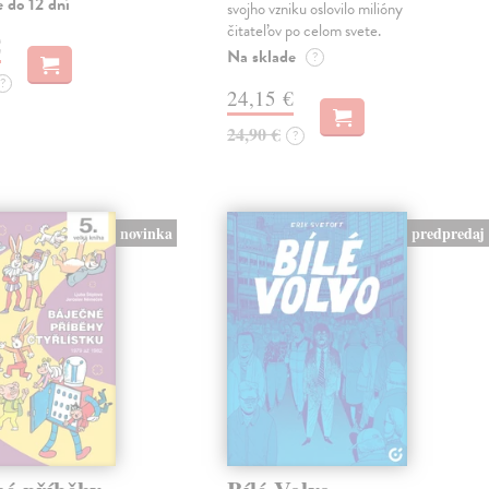
 do 12 dní
svojho vzniku oslovilo milióny
čitateľov po celom svete.
€
Na sklade
?
?
24,15 €
24,90 €
?
novinka
predpredaj