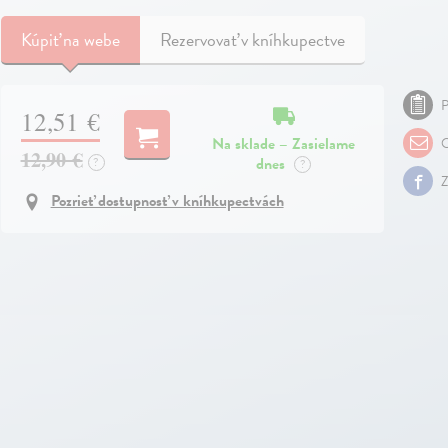
Kúpiť
na webe
Rezervovať v kníhkupectve
P
12,51 €
Na sklade – Zasielame
O
12,90 €
dnes
?
?
Z
Pozrieť dostupnosť v kníhkupectvách