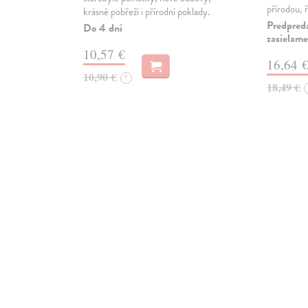
přírodou, 
krásné pobřeží i přírodní poklady.
Predpred
Do 4 dní
zasielame
10,57 €
16,64 
10,90 €
?
18,49 €
na sklade
na sklade