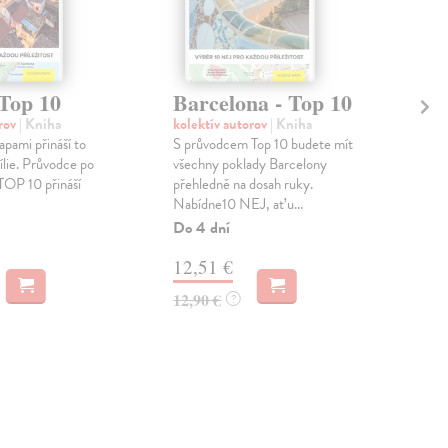
 Top 10
Barcelona - Top 10
Bu
orov
| Kniha
kolektív autorov
| Kniha
kol
pami přináší to
S průvodcem Top 10 budete mít
Pozn
cílie. Průvodce po
všechny poklady Barcelony
měst
e TOP 10 přináší
přehledně na dosah ruky.
Buda
Nabídne10 NEJ, ať u...
histo
Do 4 dní
Do 
12,51 €
13
12,90 €
13,
?