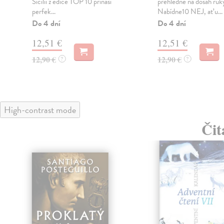
Sicílii z edice TOP 10 přináší
přehledně na dosah ruk
perfek...
Nabídne10 NEJ, ať u...
Do 4 dní
Do 4 dní
12,51 €
12,51 €
12,90 €
12,90 €
?
?
High-contrast mode
Čit
klade