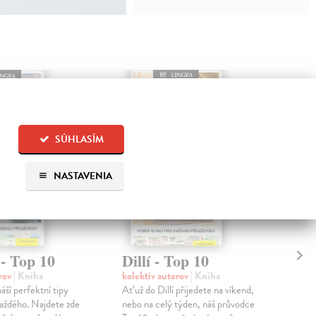
SÚHLASÍM
NASTAVENIA
- Top 10
Dillí - Top 10
Is
orov
| Kniha
kolektív autorov
| Kniha
kol
áší perfektní tipy
Ať už do Dillí přijedete na víkend,
Ať u
aždého. Najdete zde
nebo na celý týden, náš průvodce
víke