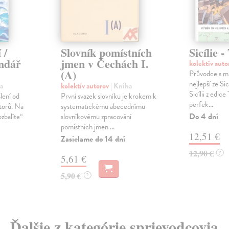
 /
Slovník pomístních
Sicílie -
ndář
jmen v Čechách I.
kolektív aut
(A)
Průvodce s ma
nejlepší ze Si
a
kolektív autorov
| Kniha
Sicílii z edic
lení od
První svazek slovníku je krokem k
perfek...
torů. Na
systematickému abecednímu
Do 4 dní
ozbalíte“
slovníkovému zpracování
pomístních jmen ...
12,51 €
Zasielame do 14 dní
12,90 €
?
5,61 €
5,90 €
?
Ďalšie z kategórie sprievodcovia