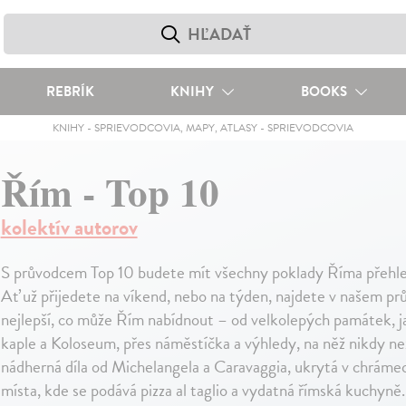
REBRÍK
KNIHY
BOOKS
KNIHY
-
SPRIEVODCOVIA, MAPY, ATLASY
-
SPRIEVODCOVIA
Řím - Top 10
kolektív autorov
S průvodcem Top 10 budete mít všechny poklady Říma přehle
Ať už přijedete na víkend, nebo na týden, najdete v našem pr
nejlepší, co může Řím nabídnout – od velkolepých památek, ja
kaple a Koloseum, přes náměstíčka a výhledy, na něž nikdy n
nádherná díla od Michelangela a Caravaggia, ukrytá v chrámech
místa, kde se podává pizza al taglio a vydatná římská kuchyně.