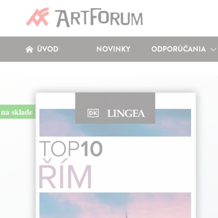
ÚVOD
NOVINKY
ODPORÚČANIA
na sklade