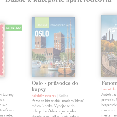
na sklade
Oslo - průvodce do
Fenom
kapsy
Lenart Ja
 Prázdniny
Autoři vás
kolektív autorov
| Kniha
u a
provedou O
Poznejte historické i moderní hlavní
elske
bezprostř
město Norska. Vydejte se do
tnať kávu,
minulosti 
pulsujícího Osla a objevte jeho
 na svete.
městem m
starobylé památky, nové budovy,