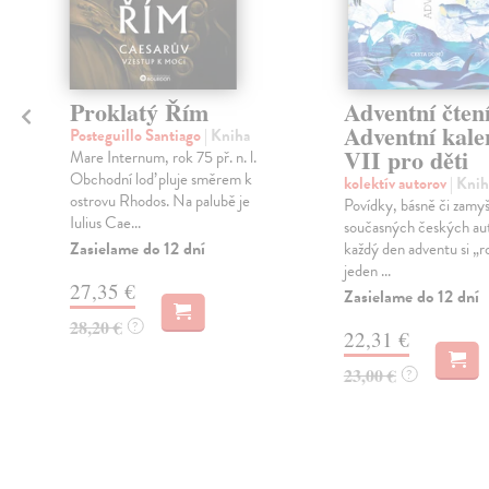
Proklatý Řím
Adventní čtení
Adventní kale
Posteguillo Santiago
| Kniha
VII pro děti
Mare Internum, rok 75 př. n. l.
Obchodní loď pluje směrem k
kolektív autorov
| Knih
ostrovu Rhodos. Na palubě je
Povídky, básně či zamyš
Iulius Cae...
současných českých au
Zasielame do 12 dní
každý den adventu si „r
jeden ...
27,35 €
Zasielame do 12 dní
28,20 €
?
22,31 €
23,00 €
?