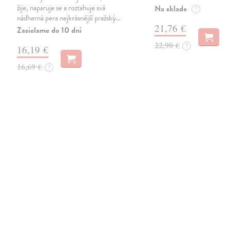
žije, naparuje se a roztahuje svá
Na sklade
?
nádherná pera nejkrásnější pražský…
21,76 €
Zasielame do 10 dní
22,90 €
?
16,19 €
16,69 €
?
na sklade
novinka