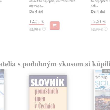
y.
objaviť to najlepšie, čo francúzska
to nejlepší ze
metropo...
nab...
Do 4 dní
Do 4 dní
12,51 €
12,51 €
12,90 €
12,90 €
?
?
atelia s podobným vkusom si kúpili