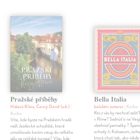
Pražské příběhy
Bella Italia
Hášová Klára, Černý David (ed.)
|
kolektív autorov
| Kniha
Kto z vás by nechcel zažiť
Kniha
v Ríme? Sadnúť si na Vesp
Víte, kde byste na Pražském hradě
obehnúť pamiatky ? Špani
našli Jezdecké schodiště, které
schody či Koloseum, ochu
umožňovalo koním vstup do velkého
ktorá chutí tak, ako nikde
sálu na rytířské turnaje? Víte, kde