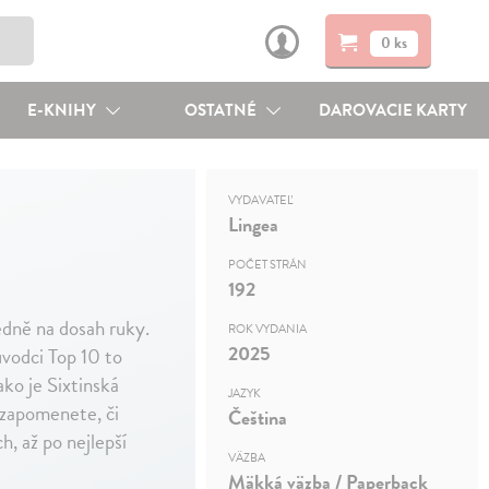
0 ks
E-KNIHY
OSTATNÉ
DAROVACIE KARTY
VYDAVATEĽ
Lingea
POČET STRÁN
192
dně na dosah ruky.
ROK VYDANIA
2025
ůvodci Top 10 to
ko je Sixtinská
JAZYK
ezapomenete, či
Čeština
, až po nejlepší
VÄZBA
Mäkká väzba / Paperback