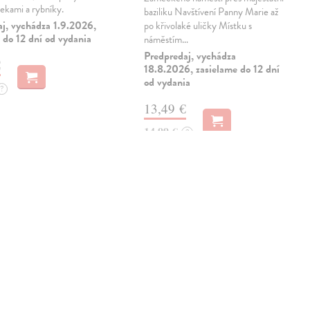
řekami a rybníky.
baziliku Navštívení Panny Marie až
aj, vychádza 1.9.2026,
po křivolaké uličky Místku s
 do 12 dní od vydania
náměstím…
Predpredaj, vychádza
€
18.8.2026, zasielame do 12 dní
od vydania
?
13,49 €
14,99 €
?
novinka