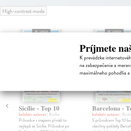
High-contrast mode
Príjmete na
K prevádzke internetové
na zabezpečenie a merani
maximálneho pohodlia a 
Sicílie - Top 10
Barcelona - T
kolektív autorov
| Kniha
kolektív autorov
| Knih
Průvodce s mapami přináší to
S průvodcem Top 10 bu
nejlepší ze Sicílie. Průvodce po
všechny poklady Barce
a