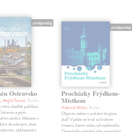
predpredaj
predpredaj
én Ostravsko
Procházky Frýdkem-
Místkem
n, Majliš Tomáš
| Kniha
 v této obsáhlé publikaci
Habrnál Miloš
| Kniha
stravou a jejím
Objevte město s unikátní dvojitou
edním okolím. Městem v
duší! Vydáte se krok za krokem
těžce zkoušeným, dnes
trasami, které vedou od malebného
oderním, obklopeným
Zámeckého náměstí přes majestátní