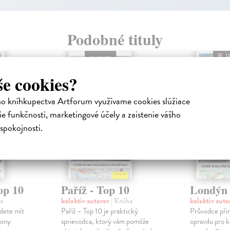
Podobné tituly
še cookies?
ho kníhkupectva Artforum využívame cookies slúžiace
e funkčnosti, marketingové účely a zaistenie vášho
spokojnosti.
op 10
Paříž - Top 10
Londýn 
a
kolektív autorov
| Kniha
kolektív aut
dete mít
Paříž – Top 10 je praktický
Průvodce přin
lony
sprievodca, ktorý vám pomôže
opravdu pro k