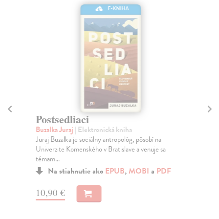
E-KNIHA
As
ži
Postsedliaci
p
Buzalka Juraj
| Elektronická kniha
Al
Juraj Buzalka je sociálny antropológ, pôsobí na
Slo
Univerzite Komenského v Bratislave a venuje sa
ame
témam...
Za
Na stiahnutie ako
EPUB
,
MOBI
a
PDF
13
10,90 €
14