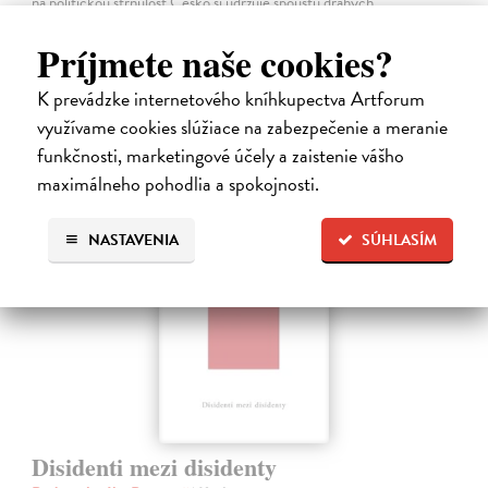
na politickou strnulost Česko si udržuje spoustu drahých
nespravedlností. Chudé děti mají malou šanci získat kvalitní vzdělání.
Príjmete naše cookies?
Na sklade
?
24,51 €
K prevádzke internetového kníhkupectva Artforum
využívame cookies slúžiace na zabezpečenie a meranie
25,80 €
?
funkčnosti, marketingové účely a zaistenie vášho
maximálneho pohodlia a spokojnosti.
novinka
NASTAVENIA
SÚHLASÍM
Disidenti mezi disidenty