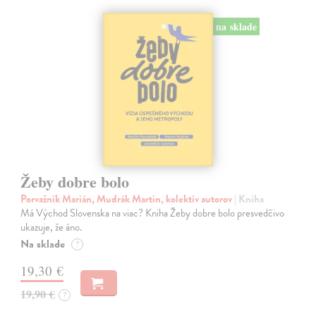
na sklade
Žeby dobre bolo
Porvažník Marián, Mudrák Martin, kolektív autorov
| Kniha
Má Východ Slovenska na viac? Kniha Žeby dobre bolo presvedčivo
ukazuje, že áno.
Na sklade
?
19,30 €
19,90 €
?