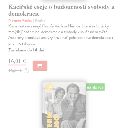
Kacířské eseje o budoucnosti svobody a
demokracie
Němec Václav
| Kniha
Kniha sestává z esejů filosofa Václava Němce, které se kriticky
zamýšlejí nad situací demokracie a svobody v současném světě.
Autorovy pronikavé analýzy krize naší polistopadové demokracie i
příčin vzestupu…
Zasielame do 14 dní
16,01 €
16,50 €
?
na sklade