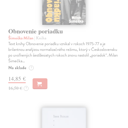
Obnovenie poriadku
Šimečka Milan
| Kniha
Text knihy Obnovenie poriadku vznikal v rokoch 1975-77 a je
brilantnou analýzou normalizačného režimu, ktorý v Československu
po uvoľnených šesťdesiatych rokoch znovu nastolil „poriadok“. Milan
Šimečka…
Na sklade
?
14,85 €
16,50 €
?