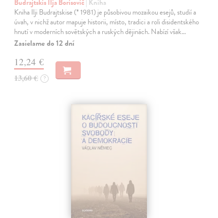
Budrajtskis Ilja Borisovič
| Kniha
Kniha Ilji Budrajtskise (* 1981) je působivou mozaikou esejů, studií a
úvah, v nichž autor mapuje historii, místo, tradici a roli disidentského
hnutí v moderních sovětských a ruských dějinách. Nabízí však…
Zasielame do 12 dní
12,24 €
13,60 €
?