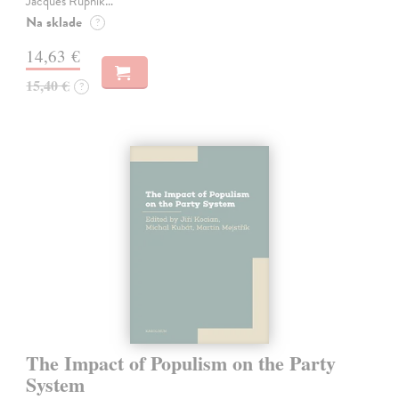
Jacques Rupnik…
Na sklade
?
14,63 €
15,40 €
?
The Impact of Populism on the Party
System