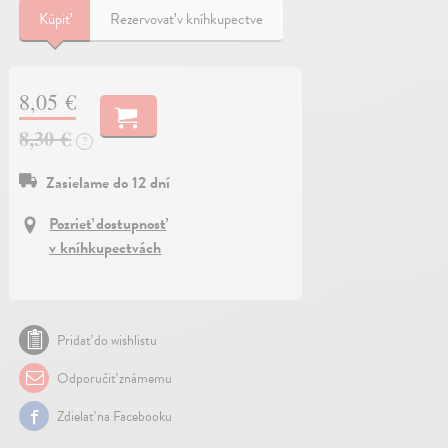
Kúpiť
Rezervovať v kníhkupectve
8,05 €
8,30 €
?
Zasielame do 12 dní
Pozrieť dostupnosť
v kníhkupectvách
Pridať do wishlistu
Odporučiť známemu
Zdielať na Facebooku