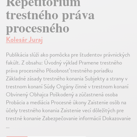
Repetitórium
trestného práva
procesného
Kolesár Juraj
Publikácia slúži ako pomôcka pre študentov právnických
fakúlt. Z obsahu: Úvodný výklad Pramene trestného
práva procesného Pôsobnosť trestného poriadku
Základné zásady trestného konania Subjekty a strany v
trestnom konaní Súdy Orgány činné v trestnom konaní
Obvinený Obhajca Poškodený a zúčastnená osoba
Probácia a mediácia Procesné úkony Zaistenie osôb na
účely trestného konania Zaistenie vecí dôležitých pre
trestné konanie Zabezpečovanie informácií Dokazovanie
...