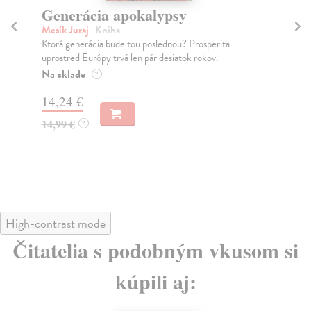
Generácia apokalypsy
Z
Mesík Juraj
| Kniha
Mat
Ktorá generácia bude tou poslednou? Prosperita
Pub
uprostred Európy trvá len pár desiatok rokov.
pub
Na sklade
Za
?
14,24 €
8,
14,99 €
8,
?
High-contrast mode
Čitatelia s podobným vkusom si
kúpili aj: