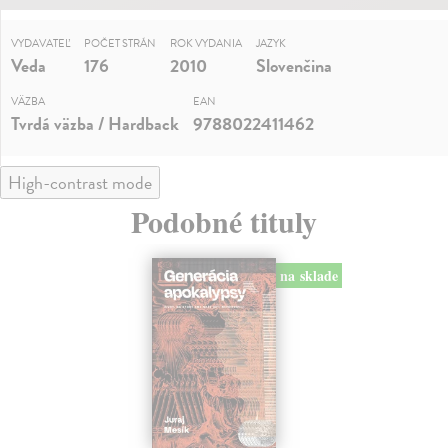
VYDAVATEĽ
POČET STRÁN
ROK VYDANIA
JAZYK
Veda
176
2010
Slovenčina
VÄZBA
EAN
Tvrdá väzba / Hardback
9788022411462
High-contrast mode
Podobné tituly
na sklade