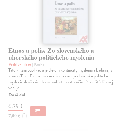
Etnos a polis. Zo slovenského a
uhorského politického myslenia
Pichler Tibor
| Kniha
Táto knižná publikácia je dielom kontinuity myslenia a bádania, s
ktorou Tibor Pichler už desaťročia sleduje slovenské politické
myslenie devätnásteho a dvadsiateho storočia. Deväť štúdií v nej
venuje…
Do 4 dní
6,79 €
7,00 €
?