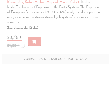
Kocián Jiří, Kubát Michal, Mejstřík Martin (eds.)
| Kniha
Kniha The Impact of Populism on the Party System: The Experience
of European Democracies (2000–2020) analyzuje vliv populismu
na vývoj a proměny stran a stranických systémů v sedmi evropských
zemích v…
Zasielame do 12 dní
20,56 €
21,20 €
?
ZOBRAZIŤ ĎALŠIE Z KATEGÓRIE POLITOLÓGIA