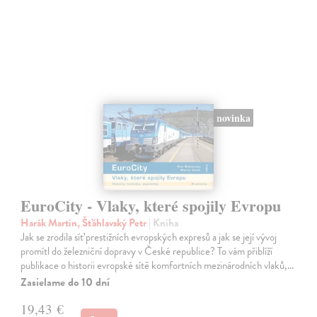
novinka
EuroCity - Vlaky, které spojily Evropu
Harák Martin, Šťáhlavský Petr
| Kniha
Jak se zrodila síť prestižních evropských expresů a jak se její vývoj
promítl do železniční dopravy v České republice? To vám přiblíží
publikace o historii evropské sítě komfortních mezinárodních vlaků,…
Zasielame do 10 dní
19,43 €