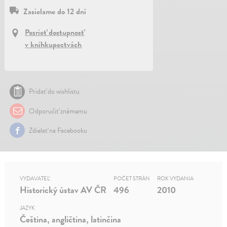
Zasielame do 12 dní
Pozrieť dostupnosť
v kníhkupectvách
Pridať do wishlistu
Odporučiť známemu
Zdielať na Facebooku
VYDAVATEĽ
POČET STRÁN
ROK VYDANIA
Historický ústav AV ČR
496
2010
JAZYK
Čeština, angličtina, latinčina