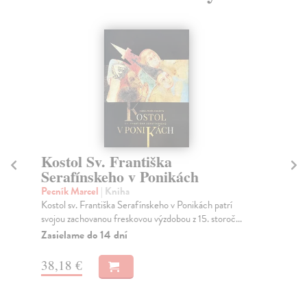
Kostol Sv. Františka
V
Serafínskeho v Ponikách
I.
Pecník Marcel
| Kniha
kol
Kostol sv. Františka Serafínskeho v Ponikách patrí
Obš
svojou zachovanou freskovou výzdobou z 15. storoč...
pro
Zasielame do 14 dní
Za
40
38,18 €
41