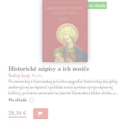
na sklade
Historické nápisy a ich nosiče
Šedivý Juraj
| Kniha
Po nemeckej a francúzskej príručke epigrafie (historickej disciplíny
zaoberajúcej sa nápismi) vychádza tretia syntéza vývoja nápisovej
kultúry, primárne zameraná na územie Slovenska a blízke okolie, s…
Na sklade
?
28,30 €