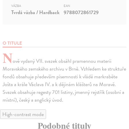
VÄZBA
EAN
Tvrdá väzba / Hardback
9788072861729
O TITULE
N
ově vydaný VII. svazek obsáhl pramennou materii
Moravského zemského archivu v Brně. Vzhledem ke struktuře
fondů obsahuje především písemnosti k vládě markraběte
Jošta a krále Václava IV. a k dějinám klášterů na Moravě.
Svazek obsahuje regesty 701 listiny, jmenný rejstřík (osobní a
místní), český a anglický úvod.
High-contrast mode
Podobné tituly