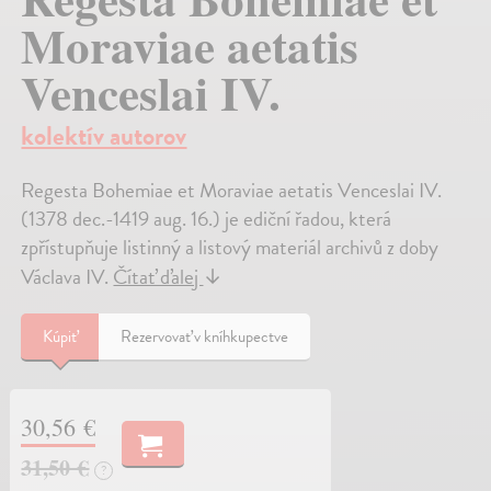
Moraviae aetatis
Venceslai IV.
kolektív autorov
Regesta Bohemiae et Moraviae aetatis Venceslai IV.
(1378 dec.-1419 aug. 16.) je ediční řadou, která
zpřístupňuje listinný a listový materiál archivů z doby
Václava IV.
Čítať ďalej
↓
Kúpiť
Rezervovať v kníhkupectve
30,56 €
31,50 €
?