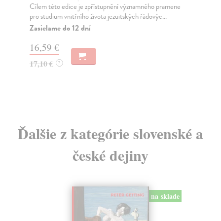
ang
Cílem této edice je zpřístupnění významného pramene
pro studium vnitřního života jezuitských řádovýc...
Na
Zasielame do 12 dní
50
16,59 €
51
17,10 €
?
Ďalšie z kategórie slovenské a
české dejiny
na sklade