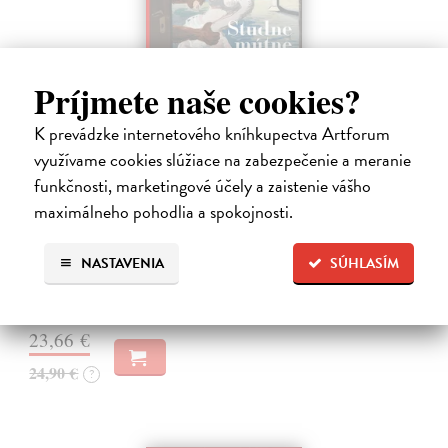
Príjmete naše cookies?
K prevádzke internetového kníhkupectva Artforum
využívame cookies slúžiace na zabezpečenie a meranie
Studne mútne
funkčnosti, marketingové účely a zaistenie vášho
Getting Peter
| Kniha
maximálneho pohodlia a spokojnosti.
Sú ikonickými postavami našej kultúry. Postavili im sochy a
pomenovali po nich ulice, majú svoje nespochybniteľné miesto v
lexikónoch literatúry aj učebniciach, slovenské moderné umenie sa
NASTAVENIA
SÚHLASÍM
bez nich nedá…
Na sklade
?
23,66 €
24,90 €
?