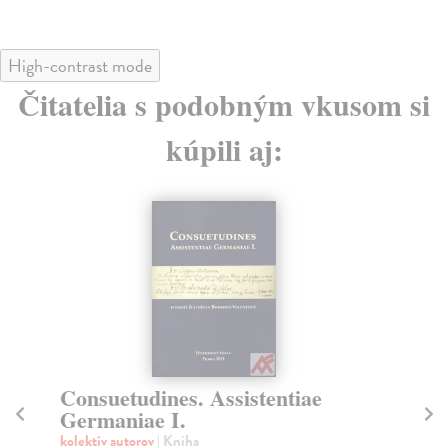
High-contrast mode
Čitatelia s podobným vkusom si
kúpili aj:
Consuetudines. Assistentiae
Z
Germaniae I.
kol
Prv
kolektív autorov
| Kniha