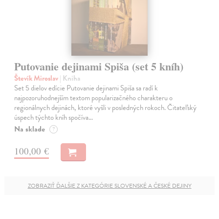
Putovanie dejinami Spiša (set 5 kníh)
Števík Miroslav
| Kniha
Set 5 dielov edície Putovanie dejinami Spiša sa radí k
najpozoruhodnejším textom popularizačného charakteru o
regionálnych dejinách, ktoré vyšli v posledných rokoch. Čitateľský
úspech týchto kníh spočíva…
Na sklade
?
100,00 €
ZOBRAZIŤ ĎALŠIE Z KATEGÓRIE SLOVENSKÉ A ČESKÉ DEJINY