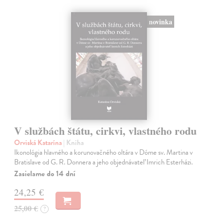
novinka
V službách štátu, cirkvi, vlastného rodu
Orviská Katarína
| Kniha
Ikonológia hlavného a korunovačného oltára v Dóme sv. Martina v
Bratislave od G. R. Donnera a jeho objednávateľ Imrich Esterházi.
Zasielame do 14 dní
24,25 €
25,00 €
?