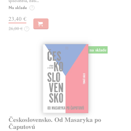
spisovatelia, ďalší…
Na sklade
?
23,40 €
26,00 €
?
na sklade
Československo. Od Masaryka po
Čaputovú