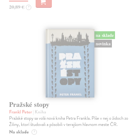
20,89 €
?
na sklade
novinka
Pražské stopy
Frankl Peter
| Kniha
Pražské stopy sa volá nová kniha Petra Frankla. Píše v nej o židoch zo
Žiliny, ktorí študovali a pôsobili v terajšom hlavnom meste ČR.
Na sklade
?