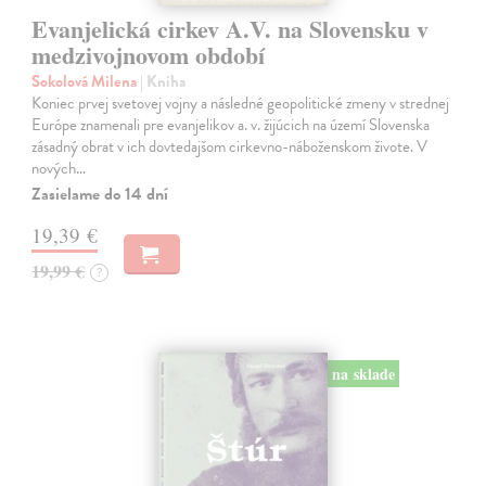
Evanjelická cirkev A.V. na Slovensku v
medzivojnovom období
Sokolová Milena
| Kniha
Koniec prvej svetovej vojny a následné geopolitické zmeny v strednej
Európe znamenali pre evanjelikov a. v. žijúcich na území Slovenska
zásadný obrat v ich dovtedajšom cirkevno-náboženskom živote. V
nových…
Zasielame do 14 dní
19,39 €
19,99 €
?
na sklade