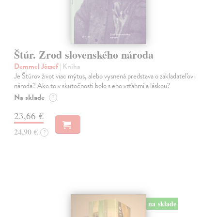
Štúr. Zrod slovenského národa
Demmel József
| Kniha
Je Štúrov život viac mýtus, alebo vysnená predstava o zakladateľovi
národa? Ako to v skutočnosti bolo s eho vzťahmi a láskou?
Na sklade
?
23,66 €
24,90 €
?
na sklade