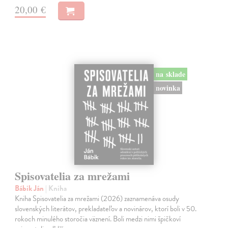
20,00 €
na sklade
novinka
Spisovatelia za mrežami
Bábik Ján
| Kniha
Kniha Spisovatelia za mrežami (2026) zaznamenáva osudy
slovenských literátov, prekladateľov a novinárov, ktorí boli v 50.
rokoch minulého storočia väznení. Boli medzi nimi špičkoví