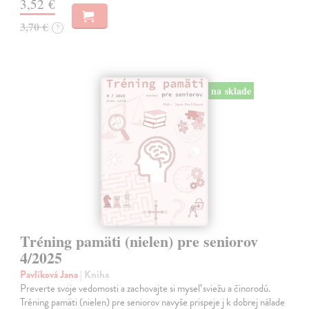
3,52 €
3,70 €
?
na sklade
Tréning pamäti (nielen) pre seniorov
4/2025
Pavlíková Jana
| Kniha
Preverte svoje vedomosti a zachovajte si myseľ sviežu a činorodú.
Tréning pamäti (nielen) pre seniorov navyše prispeje j k dobrej nálade