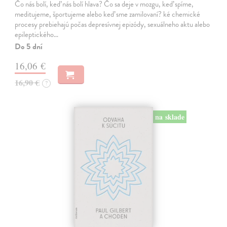
Čo nás bolí, keď nás bolí hlava? Čo sa deje v mozgu, keď spíme,
meditujeme, športujeme alebo keď sme zamilovaní? ké chemické
procesy prebiehajú počas depresívnej epizódy, sexuálneho aktu alebo
epileptického…
Do 5 dní
16,06 €
16,90 €
?
na sklade