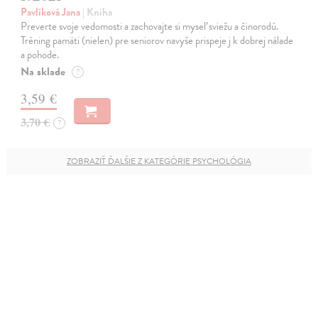
Pavlíková Jana
| Kniha
Preverte svoje vedomosti a zachovajte si myseľ sviežu a činorodú.
Tréning pamäti (nielen) pre seniorov navyše prispeje j k dobrej nálade
a pohode.
Na sklade
?
3,59 €
3,70 €
?
ZOBRAZIŤ ĎALŠIE Z KATEGÓRIE PSYCHOLÓGIA