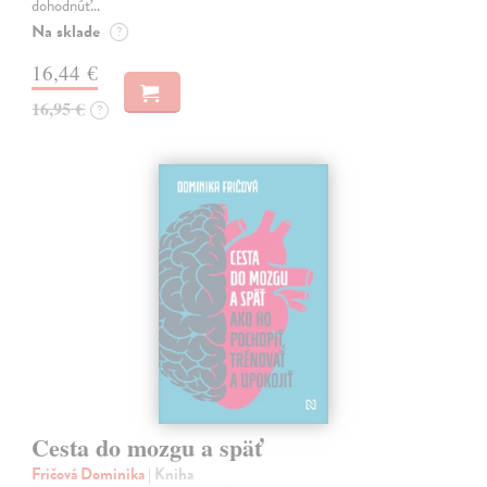
dohodnúť…
Na sklade
?
16,44 €
16,95 €
?
Cesta do mozgu a späť
Fričová Dominika
| Kniha