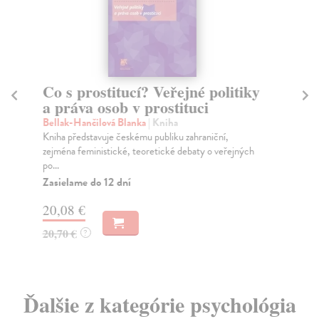
Co s prostitucí? Veřejné politiky
C
a práva osob v prostituci
Mar
Nec
Bellak-Hančilová Blanka
| Kniha
net
Kniha představuje českému publiku zahraniční,
zejména feministické, teoretické debaty o veřejných
Za
po...
12
Zasielame do 12 dní
13
20,08 €
20,70 €
?
Ďalšie z kategórie psychológia