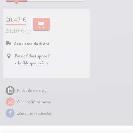
20,47 €
21,10 €
?
Zasielame do 6 dní
Pozrieť dostupnosť
v kníhkupectvách
Pridať do wishlistu
Odporučiť známemu
Zdielať na Facebooku