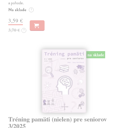
a pohode.
Na sklade
?
3,59 €
3,70 €
?
na sklade
Tréning pamäti (nielen) pre seniorov
3/2025