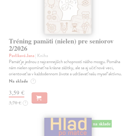
Tréning pamäti (nielen) pre seniorov
2/2026
Pavlíková Jana
| Kniha
Pamäť je jednou z najcennejších schopností nášho mozgu. Pomáha
nám nielen spomínať na krásne zážitky, ale sa aj učiť nové veci,
orientovať sa v každodennom živote a udržiavať našu myseľ aktívnu.
Na sklade
?
3,59 €
3,70 €
?
na sklade