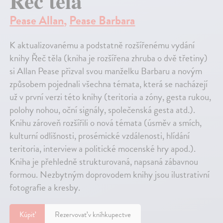
Řeč těla
Pease Allan
,
Pease Barbara
K aktualizovanému a podstatně rozšířenému vydání
knihy Řeč těla (kniha je rozšířena zhruba o dvě třetiny)
si Allan Pease přizval svou manželku Barbaru a novým
způsobem pojednali všechna témata, která se nacházejí
už v první verzi této knihy (teritoria a zóny, gesta rukou,
polohy nohou, oční signály, společenská gesta atd.).
Knihu zároveň rozšířili o nová témata (úsměv a smích,
kulturní odlišnosti, prosémické vzdálenosti, hlídání
teritoria, interview a politické mocenské hry apod.).
Kniha je přehledně strukturovaná, napsaná zábavnou
formou. Nezbytným doprovodem knihy jsou ilustrativní
fotografie a kresby.
Kúpiť
Rezervovať v kníhkupectve