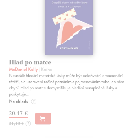
Hlad po matce
McDaniel Kelly
| Kniha
Neustálé hledání mateřské lásky může být celoživotní emocionální
zátěží, ale uzdravení začíná poznáním a pojmenováním toho, co nám
chybí. Hlad po matce demystifikuje hledání nenaplněné lásky a
poskytuje…
Na sklade
?
20,47 €
21,10 €
?