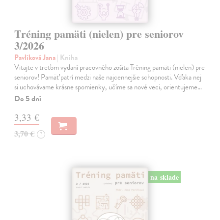
Tréning pamäti (nielen) pre seniorov
3/2026
Pavlíková Jana
| Kniha
Vitajte v treťom vydaní pracovného zošita Tréning pamäti (nielen) pre
seniorov! Pamäť patrí medzi naše najcennejšie schopnosti. Vďaka nej
si uchovávame krásne spomienky, učíme sa nové veci, orientujeme…
Do 5 dní
3,33 €
3,70 €
?
na sklade