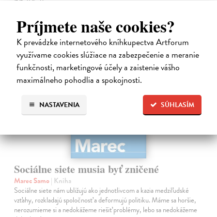
22,05 €
24,50 €
Príjmete naše cookies?
?
K prevádzke internetového kníhkupectva Artforum
na sklade
využívame cookies slúžiace na zabezpečenie a meranie
funkčnosti, marketingové účely a zaistenie vášho
maximálneho pohodlia a spokojnosti.
NASTAVENIA
SÚHLASÍM
Sociálne siete musia byť zničené
Marec Samo
| Kniha
Sociálne siete nám ubližujú ako jednotlivcom a kazia medziľudské
vzťahy, rozkladajú spoločnosť a deformujú politiku. Máme sa horšie,
nerozumieme si a nedokážeme riešiť problémy, lebo sa nedokážeme