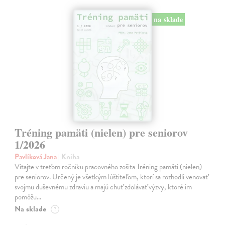
na sklade
Tréning pamäti (nielen) pre seniorov
1/2026
Pavlíková Jana
| Kniha
Vitajte v treťom ročníku pracovného zošita Tréning pamäti (nielen)
pre seniorov. Určený je všetkým lúštiteľom, ktorí sa rozhodli venovať
svojmu duševnému zdraviu a majú chuť zdolávať výzvy, ktoré im
pomôžu…
Na sklade
?