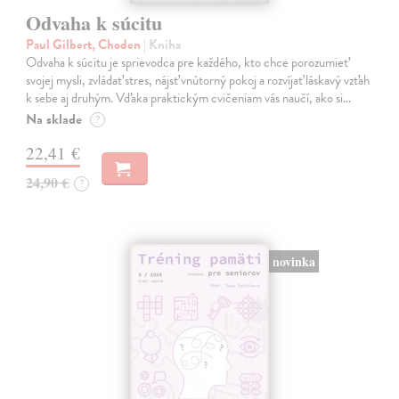
Odvaha k súcitu
Paul Gilbert, Choden
| Kniha
Odvaha k súcitu je sprievodca pre každého, kto chce porozumieť
svojej mysli, zvládať stres, nájsť vnútorný pokoj a rozvíjať láskavý vzťah
k sebe aj druhým. Vďaka praktickým cvičeniam vás naučí, ako si…
Na sklade
?
22,41 €
24,90 €
?
novinka