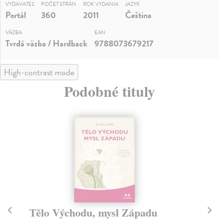
VYDAVATEĽ
POČET STRÁN
ROK VYDANIA
JAZYK
Portál
360
2011
Čeština
VÄZBA
EAN
Tvrdá väzba / Hardback
9788073679217
High-contrast mode
Podobné tituly
Tělo Východu, mysl Západu
M