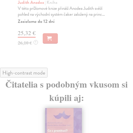
Judith Anodea
| Kniha
Rü
V této průlomové knize přináší Anodea Judith svěží
To,
pohled na východní systém čaker založený na princ...
neb
Zasielame do 12 dní
Do
25,32 €
25
26,10 €
26
?
High-contrast mode
Čitatelia s podobným vkusom si
kúpili aj: