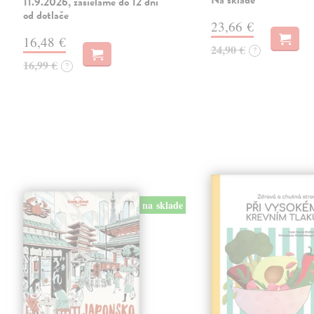
Na sklade
11.9.2026, zasielame do 12 dní
od dotlače
23,66 €
16,48 €
24,90 €
?
16,99 €
?
na sklade