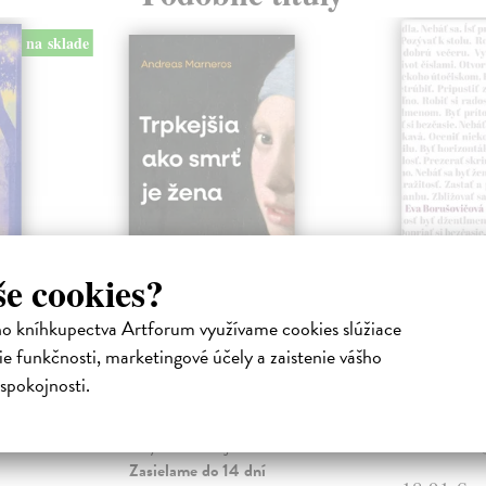
na sklade
še cookies?
ejisté
Trpkejšia ako smrť
Plechov
ho kníhkupectva Artforum využívame cookies slúžiace
je žena
Borušovičová
e funkčnosti, marketingové účely a zaistenie vášho
Táto kniha je
iha
Marneros Andreas
| Kniha
projektov, na
právěl o
JE TO MOŽNO NAJVÄČŠIA
spokojnosti.
Borušovičová 
o nejisté
REVOLÚCIA NAŠICH DNÍ:
svojich posled
ý román
rovnocennosť a rovnoprávnosť
ženy a muža. Vojna a mier m...
Na sklade
Zasielame do 14 dní