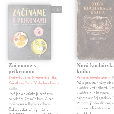
dotlač
Začíname s
Nová kuchársk
príkrmami
kniha
Tkáčová Judita, Pivrncová Eliška,
Vansová Terézia (zost.)
| 
Máte pravdu, knižný trh 
Kuřátková Petra, Vrábelová Tereza
|
kuchárskymi knihami. No
Kniha
kuchárska kniha z pera
Prvé jedlo dieťatka je preň tým
najpovolanejšej gazdinky T
najdôležitejším míľnikom. A pre
Vansovej je však dielom, k
rodičov zas veľkým orieškom.
zaručene obohatí každú d
Čaká sa dotlač, vychádza