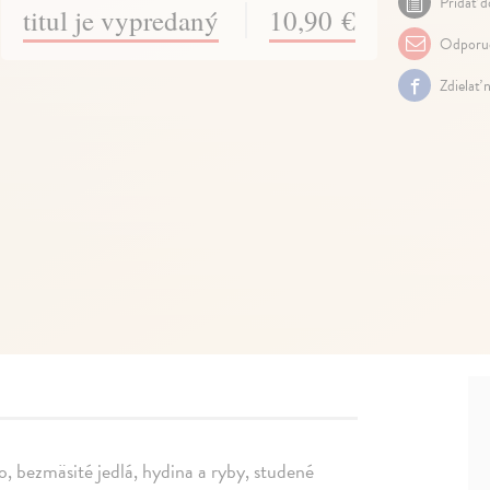
Pridať d
titul je vypredaný
10,90 €
Odporuč
Zdielať 
, bezmäsité jedlá, hydina a ryby, studené