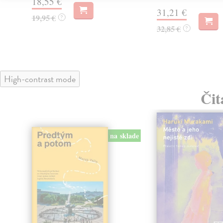
18,55 €
31,21 €
19,95 €
?
32,85 €
?
High-contrast mode
Čit
na sklade