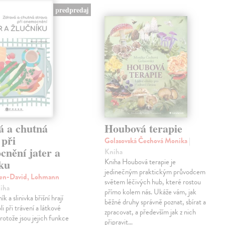
predpredaj
á a chutná
Houbová terapie
 při
Golasovská Čechová Monika
|
cnění jater a
Kniha
íku
Kniha Houbová terapie je
jedinečným praktickým průvodcem
ven-David, Lohmann
světem léčivých hub, které rostou
niha
přímo kolem nás. Ukáže vám, jak
ík a slinivka břišní hrají
běžné druhy správně poznat, sbírat a
li při trávení a látkové
zpracovat, a především jak z nich
otože jsou jejich funkce
připravit…