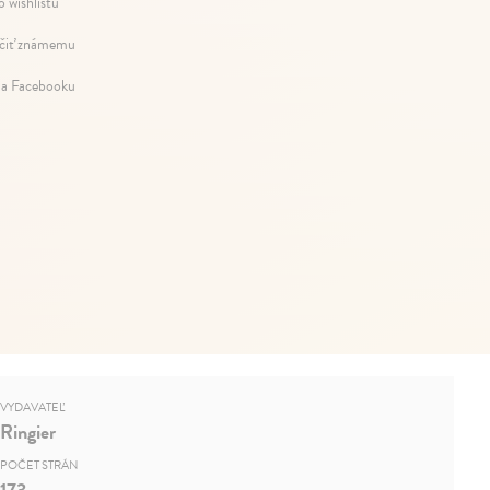
o wishlistu
iť známemu
na Facebooku
VYDAVATEĽ
Ringier
POČET STRÁN
173