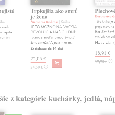
ejisté
Trpkejšia ako smrť
Plechov
je žena
Borušovičová
Táto kniha je
iha
Marneros Andreas
| Kniha
projektov, na
právěl o
JE TO MOŽNO NAJVÄČŠIA
Borušovičová 
o nejisté
REVOLÚCIA NAŠICH DNÍ:
svojich posled
ý román
rovnocennosť a rovnoprávnosť
ženy a muža. Vojna a mier m...
Na sklade
Zasielame do 14 dní
18,91 €
22,05 €
19,90 €
?
24,50 €
?
šie z kategórie kuchárky, jedlá, ná