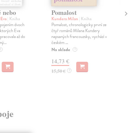
é nebo
Pomalost
Sl
pr
 Eva
| Kniha
Kundera Milan
| Kniha
sm
 spojením dvoch
Pomalost, chronologicky první ze
 ktorých Eva
čtyř románů Milana Kundery
Mik
pracovala až do
napsaných francouzsky, vychází v
Mon
ný...
českém ...
publ
Na sklade
kľú
?
?
hist
14,73 €
Na 
15,50 €
?
23
24,
poje