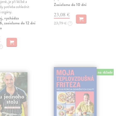
jené, je při léčbě a
Zasielame do 10 dní
ždy potřeba zohlednit
i orgány.
23,08 €
aj, vychádza
, zasielame do 12 dní
23,79 €
?
ia
€
?
na sklade