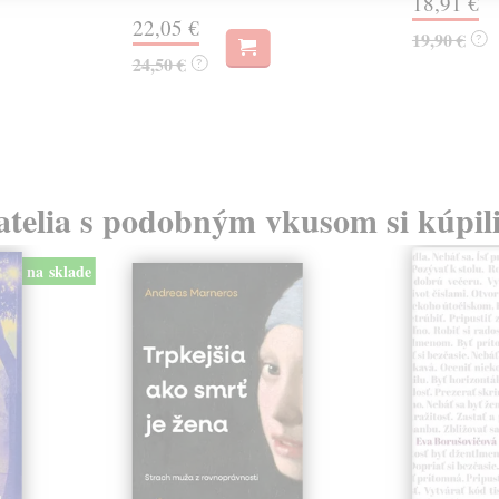
18,91 €
22,05 €
19,90 €
?
24,50 €
?
atelia s podobným vkusom si kúpili
na sklade