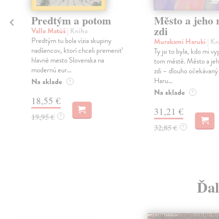
Predtým a potom
Město a jeho n
zdi
Vallo Matúš
| Kniha
Predtým tu bola vízia skupiny
Murakami Haruki
| Kn
nadšencov, ktorí chceli premeniť
Ty jsi to byla, kdo mi vy
hlavné mesto Slovenska na
tom městě. Město a jeh
modernú eur...
zdi – dlouho očekávan
Haru...
Na sklade
?
Na sklade
?
18,55 €
31,21 €
19,95 €
?
32,85 €
?
Ďal