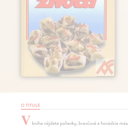
O TITULE
V
knihe nájdete polievky, bravčové a hovädzie mäso