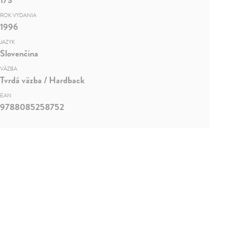
ROK VYDANIA
1996
JAZYK
Slovenčina
VÄZBA
Tvrdá väzba / Hardback
EAN
9788085258752