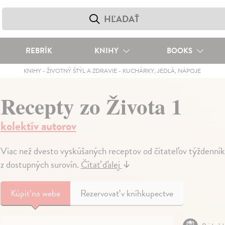
REBRÍK
KNIHY
BOOKS
KNIHY
-
ŽIVOTNÝ ŠTÝL A ZDRAVIE
-
KUCHÁRKY, JEDLÁ, NÁPOJE
Recepty zo Života 1
kolektív autorov
Viac než dvesto vyskúšaných receptov od čitateľov týždenní
z dostupných surovín.
Čítať ďalej
↓
Kúpiť
na webe
Rezervovať v kníhkupectve