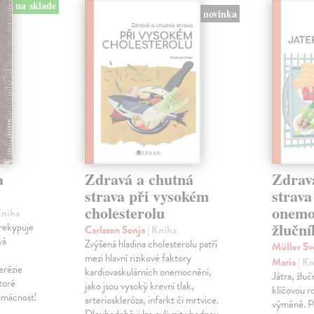
na sklade
novinka
a
Zdravá a chutná
Zdrav
strava při vysokém
strava
cholesterolu
onemo
Kniha
žlučn
prekypuje
Carlsson Sonja
| Kniha
vá
Zvýšená hladina cholesterolu patří
Müller S
mezi hlavní rizikové faktory
Maria
| K
erézie
kardiovaskulárních onemocnění,
Játra, žlučn
toré
jako jsou vysoký krevní tlak,
klíčovou ro
omácnosť.
arterioskleróza, infarkt či mrtvice.
výměně. Pr