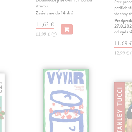
Dlouhodobě ji lze ovlivnit vhodnou
úzce propo
stravou…
potížích v
Zasielame do 14 dní
všechny tř
Predpred
11,63 €
27.8.2026
od vydan
11,99 €
?
11,69 
12,99 €