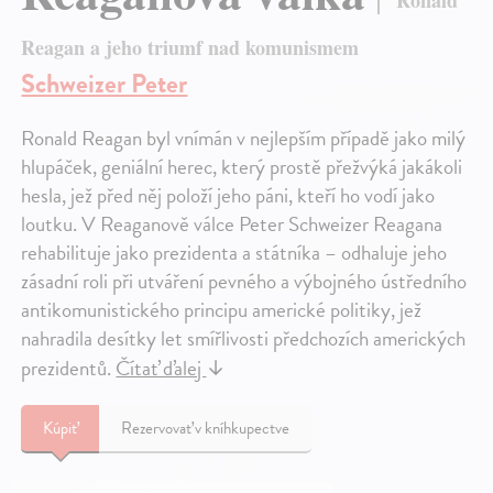
Reagan a jeho triumf nad komunismem
Schweizer Peter
Ronald Reagan byl vnímán v nejlepším případě jako milý
hlupáček, geniální herec, který prostě přežvýká jakákoli
hesla, jež před něj položí jeho páni, kteří ho vodí jako
loutku. V Reaganově válce Peter Schweizer Reagana
rehabilituje jako prezidenta a státníka – odhaluje jeho
zásadní roli při utváření pevného a výbojného ústředního
antikomunistického principu americké politiky, jež
nahradila desítky let smířlivosti předchozích amerických
prezidentů.
Čítať ďalej
↓
Kúpiť
Rezervovať v kníhkupectve