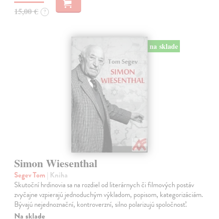
15,00 €
?
na sklade
Simon Wiesenthal
Segev Tom
| Kniha
Skutoční hrdinovia sa na rozdiel od literárnych či filmových postáv
zvyčajne vzpierajú jednoduchým výkladom, popisom, kategorizáciám.
Bývajú nejednoznační, kontroverzní, silno polarizujú spoločnosť.
Na sklade