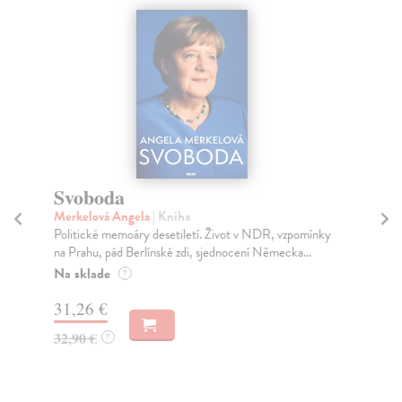
Svoboda
H
Merkelová Angela
| Kniha
Em
Politické memoáry desetiletí. Život v NDR, vzpomínky
Čti
na Prahu, pád Berlínské zdi, sjednocení Německa...
atr
boh
Na sklade
?
Na
31,26 €
17
32,90 €
?
21