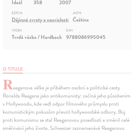
Ideál
358
2007
EDÍCIA
JAZYK
Dějinné zvraty a souvislosti
Čeština
VÄZBA
EAN
Tvrdá väzba / Hardback
9788086995045
O TITULE
R
eaganova válka je příběhem osobní a politické cesty
Ronalda Reagana jako antikomunisty: začíná jeho působením
v Hollywoodu, kde vedl odpor filmového průmyslu proti
komunistickým pokusům převzít hollywoodské odbory. Boj
proti komunismu se stal Reaganovou posedlostí a změnil celé
směřování jeho života. Schweizer zaznamenává Reaganovu