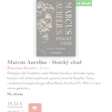
na sklade
Marcus Aurelius - Stoický císař
Robertson Donald J.
| Kniha
Poznejte svět římského císaře Marka Aurelia a obrovské výzvy,
kterým čelil a které překonal s pomocí stoické filozofie. Tento
románový životopis oživuje odkaz Marka Aurelia (121–180 n. l.) pro
novou generaci…
Na sklade
18,24 €
18,80 €