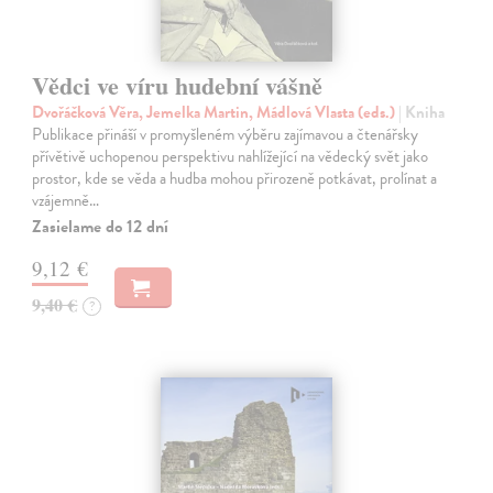
Vědci ve víru hudební vášně
Dvořáčková Věra, Jemelka Martin, Mádlová Vlasta (eds.)
| Kniha
Publikace přináší v promyšleném výběru zajímavou a čtenářsky
přívětivě uchopenou perspektivu nahlížející na vědecký svět jako
prostor, kde se věda a hudba mohou přirozeně potkávat, prolínat a
vzájemně…
Zasielame do 12 dní
9,12 €
9,40 €
?