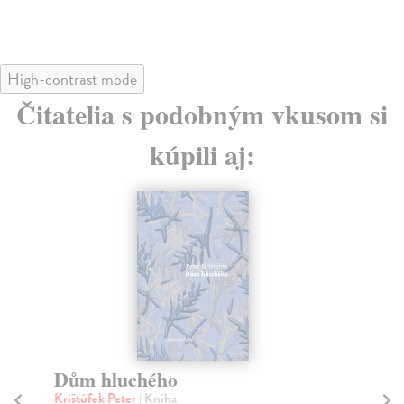
High-contrast mode
Čitatelia s podobným vkusom si
kúpili aj:
Dům hluchého
S
P
Krištúfek Peter
| Kniha