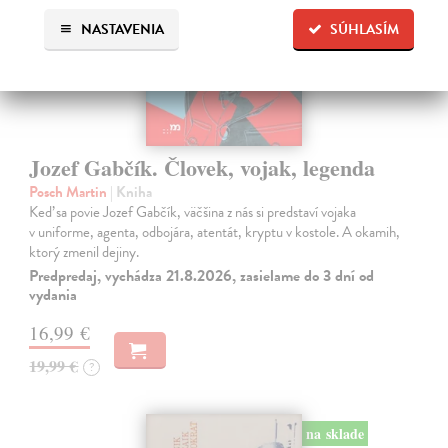
NASTAVENIA
SÚHLASÍM
Jozef Gabčík. Človek, vojak, legenda
Posch Martin
| Kniha
Keď sa povie Jozef Gabčík, väčšina z nás si predstaví vojaka
v uniforme, agenta, odbojára, atentát, kryptu v kostole. A okamih,
ktorý zmenil dejiny.
Predpredaj, vychádza 21.8.2026, zasielame do 3 dní od
vydania
16,99 €
19,99 €
?
na sklade