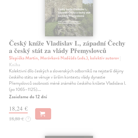
Český kníže Vladislav I., západní Čechy
a český stát za vlády Přemyslovců
Slepička Martin, Morávková Naděžda (eds.), kolektív autorov
|
Kniha
Kolektivní dílo českých a slovenských odborníků na nejstarší dějiny
českého státu se věnuje v širším kontextu vlády dynastie
Přemyslovců osobnosti méně známého českého knížete Vladislava I.
(po 1065–1125).…
Zasielame do 12 dní
18,24 €
18,80 €
?