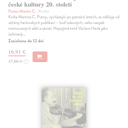
české kultury 20. století
Putna Martin C.
| Kniha
Kniha Martina C. Putny, vycházející po patnácti letech, se odlišuje od
většiny havlovských publikací – buď oslavných, nebo naopak
motivovaných záští a závistí. Nepojímá totiž Václava Havla jako
izolovaný…
Zasielame do 12 dní
16,91 €
17,80 €
?