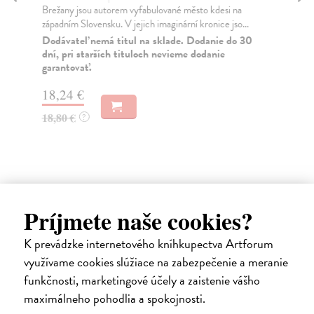
Brežany jsou autorem vyfabulované město kdesi na
Bro
západním Slovensku. V jejich imaginární kronice jso...
Dra
arm
Dodávateľ nemá titul na sklade. Dodanie do 30
dní, pri starších tituloch nevieme dodanie
Za
garantovať.
7,
18,24 €
7,
18,80 €
?
Ďalšie z kategórie osobnosti
Príjmete naše cookies?
K prevádzke internetového kníhkupectva Artforum
využívame cookies slúžiace na zabezpečenie a meranie
predpredaj
funkčnosti, marketingové účely a zaistenie vášho
maximálneho pohodlia a spokojnosti.