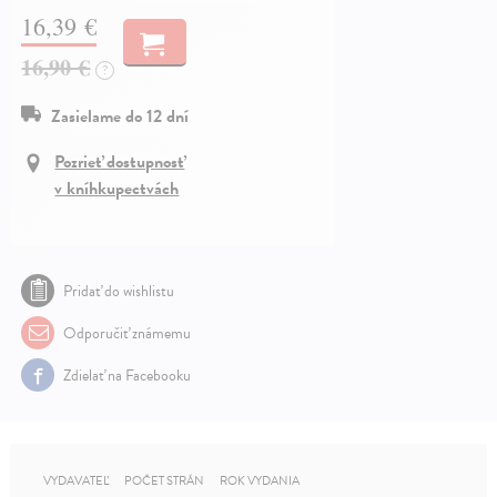
16,39 €
16,90 €
?
Zasielame do 12 dní
Pozrieť dostupnosť
v kníhkupectvách
Pridať do wishlistu
Odporučiť známemu
Zdielať na Facebooku
VYDAVATEĽ
POČET STRÁN
ROK VYDANIA