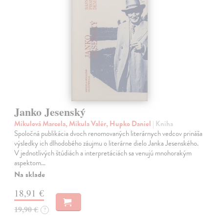
Janko Jesenský
Mikulová Marcela, Mikula Valér, Hupko Daniel
| Kniha
Spoločná publikácia dvoch renomovaných literárnych vedcov prináša
výsledky ich dlhodobého záujmu o literárne dielo Janka Jesenského.
V jednotlivých štúdiách a interpretáciách sa venujú mnohorakým
aspektom…
Na sklade
18,91 €
19,90 €
?