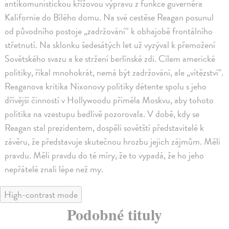
antikomunistickou křížovou výpravu z funkce guvernéra
Kalifornie do Bílého domu. Na své cestěse Reagan posunul
od původního postoje „zadržování“ k obhajobě frontálního
střetnutí. Na sklonku šedesátých let už vyzýval k přemožení
Sovětského svazu a ke stržení berlínské zdi. Cílem americké
politiky, říkal mnohokrát, nemá být zadržování, ale „vítězství“.
Reaganova kritika Nixonovy politiky détente spolu s jeho
dřívější činností v Hollywoodu přiměla Moskvu, aby tohoto
politika na vzestupu bedlivě pozorovala. V době, kdy se
Reagan stal prezidentem, dospěli sovětští představitelé k
závěru, že představuje skutečnou hrozbu jejich zájmům. Měli
pravdu. Měli pravdu do té míry, že to vypadá, že ho jeho
nepřátelé znali lépe než my.
High-contrast mode
Podobné tituly