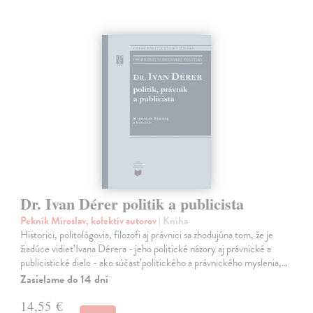
Dr. Ivan Dérer politik a publicista
Pekník Miroslav, kolektív autorov
| Kniha
Historici, politológovia, filozofi aj právnici sa zhodujúna tom, že je
žiadúce vidieť Ivana Dérera - jeho politické názory aj právnické a
publicistické dielo - ako súčasť politického a právnického myslenia,…
Zasielame do 14 dní
14,55 €