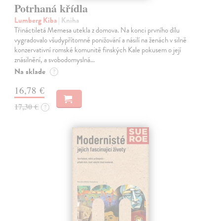
Potrhaná křídla
Lumberg Kiba
| Kniha
Třináctiletá Memesa utekla z domova. Na konci prvního dílu
vygradovalo všudypřítomné ponižování a násilí na ženách v silně
konzervativní romské komunitě finských Kale pokusem o její
znásilnění, a svobodomyslná…
Na sklade
?
16,78 €
17,30 €
?