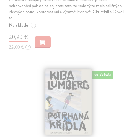
nekonvenční pohled na boj proti totalitě vedený ze zcela odlišných
ideových pozic, konzervativní a výrazně levicové. Churchill a Orwell
se…
Na sklade
?
20,90 €
22,00 €
?
na sklade