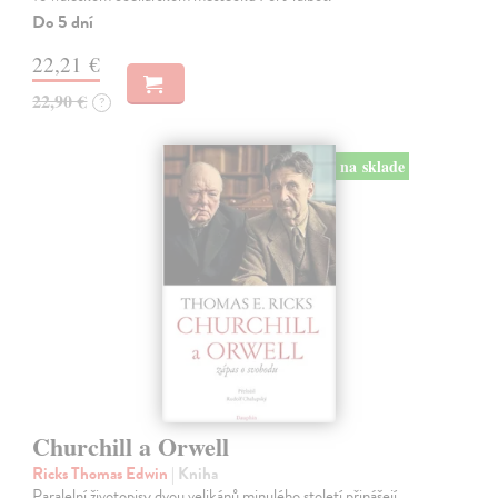
Do 5 dní
22,21 €
22,90 €
?
na sklade
Churchill a Orwell
Ricks Thomas Edwin
| Kniha
Paralelní životopisy dvou velikánů minulého století přinášejí