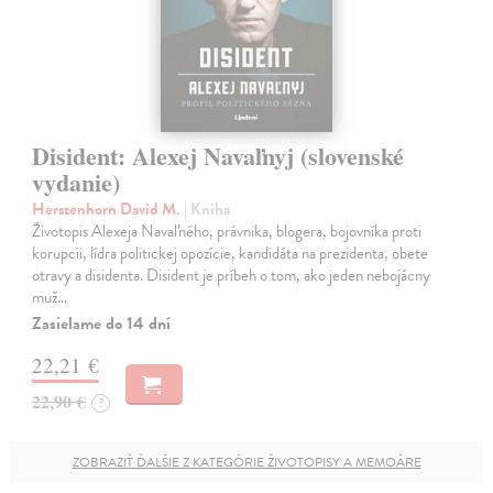
Disident: Alexej Navaľnyj (slovenské
vydanie)
Herszenhorn David M.
| Kniha
Životopis Alexeja Navaľného, právnika, blogera, bojovníka proti
korupcii, lídra politickej opozície, kandidáta na prezidenta, obete
otravy a disidenta. Disident je príbeh o tom, ako jeden nebojácny
muž…
Zasielame do 14 dní
22,21 €
22,90 €
?
ZOBRAZIŤ ĎALŠIE Z KATEGÓRIE ŽIVOTOPISY A MEMOÁRE