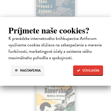
Táňa / Praha 3 / Žižkov
Príjmete naše cookies?
Zelbová Marie
| Kniha
Nikdy jsme nebyli úplně standardní žižkovská rodina. Vítejte v
K prevádzke internetového kníhkupectva Artforum
mámině bytě 4. kategorie, který byl všem otevřen dokořán.
Na sklade
využívame cookies slúžiace na zabezpečenie a meranie
?
funkčnosti, marketingové účely a zaistenie vášho
12,92 €
maximálneho pohodlia a spokojnosti.
13,60 €
?
NASTAVENIA
SÚHLASÍM
na sklade