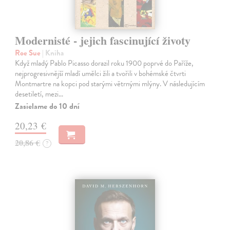
Modernisté - jejich fascinující životy
Roe Sue
| Kniha
Když mladý Pablo Picasso dorazil roku 1900 poprvé do Paříže,
nejprogresivnější mladí umělci žili a tvořili v bohémské čtvrti
Montmartre na kopci pod starými větrnými mlýny. V následujícím
desetiletí, mezi…
Zasielame do 10 dní
20,23 €
20,86 €
?