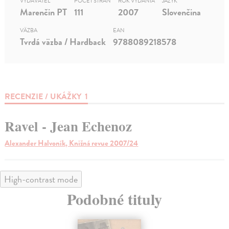
VYDAVATEĽ
POČET STRÁN
ROK VYDANIA
JAZYK
Marenčin PT
111
2007
Slovenčina
VÄZBA
EAN
Tvrdá väzba / Hardback
9788089218578
RECENZIE / UKÁŽKY
1
Ravel - Jean Echenoz
Alexander Halvoník, Knižná revue 2007/24
High-contrast mode
Podobné tituly