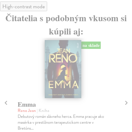
High-contrast mode
Čitatelia s podobným vkusom si
kúpili aj:
na sklade
Emma
Z
Reno Jean
| Kniha
Mo
Debutový román slávneho herca. Emma pracuje ako
Tát
masérka v prestížnom terapeutickom centre v
ved
Bretóns...
Na