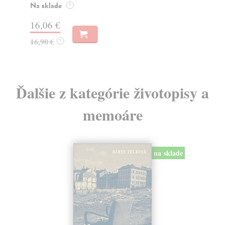
Na sklade
?
14
16,06 €
14
16,90 €
?
Ďalšie z kategórie životopisy a
memoáre
na sklade