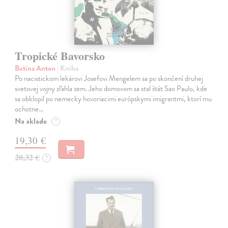
Tropické Bavorsko
Betina Anton
| Kniha
Po nacistickom lekárovi Josefovi Mengelem sa po skončení druhej
svetovej vojny zľahla zem. Jeho domovom sa stal štát Sao Paulo, kde
sa obklopil po nemecky hovoriacimi európskymi imigrantmi, ktorí mu
ochotne…
Na sklade
?
19,30 €
20,32 €
?