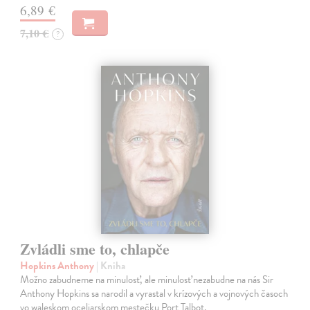
6,89 €
7,10 €
?
Zvládli sme to, chlapče
Hopkins Anthony
| Kniha
Možno zabudneme na minulosť, ale minulosť nezabudne na nás Sir
Anthony Hopkins sa narodil a vyrastal v krízových a vojnových časoch
vo waleskom oceliarskom mestečku Port Talbot.