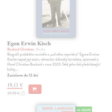
Egon Erwin Kisch
Buckard Christian
| Kniha
Biografii pražského novináře a „zuřivého reportéra“ Egona Erwina
Kische napsal její autor, německo-židovský žurnalista, spisovatel a
filmař Christian Buckard v roce 2023. Také jeho dvě předcházející
knihy,…
Zasielame do 12 dní
19,11 €
19,70 €
?
na sklade