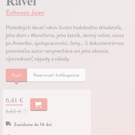
Ravel
Echenoz Jean
Posledných desať rokov života hudobného skladateľa,
jeho dom v Montforte, jeho šatník, denný režim, cesta
po Amerike, spolupracovníci, ženy... S dokumentárnou
presnosťou autor nevynecháva ani jeho obsesie,
výstrednosť, nápady a nálady.
Kúpiť
Rezervovať v kníhkupectve
6,41 €
6,61 €
?
Zasielame do 14 dní