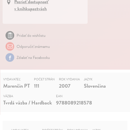
Pozrieť dostupnosť
v kníhkupectvách
Pridať do wishlistu
Odporučiť známemu
Zdielať na Facebooku
VYDAVATEĽ
POČET STRÁN
ROK VYDANIA
JAZYK
Marenčin PT
111
2007
Slovenčina
VÄZBA
EAN
Tvrdá väzba / Hardback
9788089218578