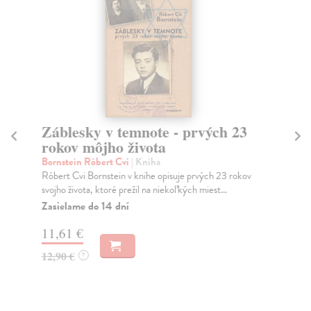
Záblesky v temnote - prvých 23
Čo
rokov môjho života
Kr
Dos
Bornstein Róbert Cvi
| Kniha
obs
Róbert Cvi Bornstein v knihe opisuje prvých 23 rokov
svojho života, ktoré prežil na niekoľkých miest...
Na
Zasielame do 14 dní
10
11,61 €
11
12,90 €
?