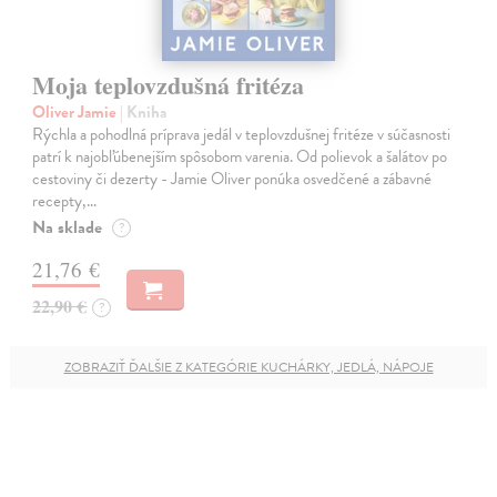
Moja teplovzdušná fritéza
Oliver Jamie
| Kniha
Rýchla a pohodlná príprava jedál v teplovzdušnej fritéze v súčasnosti
patrí k najobľúbenejším spôsobom varenia. Od polievok a šalátov po
cestoviny či dezerty - Jamie Oliver ponúka osvedčené a zábavné
recepty,…
Na sklade
?
21,76 €
22,90 €
?
ZOBRAZIŤ ĎALŠIE Z KATEGÓRIE KUCHÁRKY, JEDLÁ, NÁPOJE