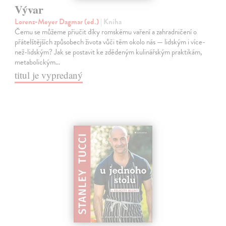
Vývar
Lorenz-Meyer Dagmar (ed.)
| Kniha
Čemu se můžeme přiučit díky romskému vaření a zahradničení o
přátelštějších způsobech života vůči těm okolo nás — lidským i více-
než-lidským? Jak se postavit ke zdědeným kulinářským praktikám,
metabolickým…
titul je vypredaný