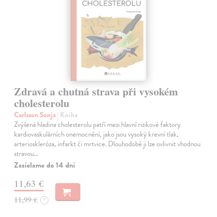
Zdravá a chutná strava při vysokém
cholesterolu
Carlsson Sonja
| Kniha
Zvýšená hladina cholesterolu patří mezi hlavní rizikové faktory
kardiovaskulárních onemocnění, jako jsou vysoký krevní tlak,
arterioskleróza, infarkt či mrtvice. Dlouhodobě ji lze ovlivnit vhodnou
stravou…
Zasielame do 14 dní
11,63 €
11,99 €
?