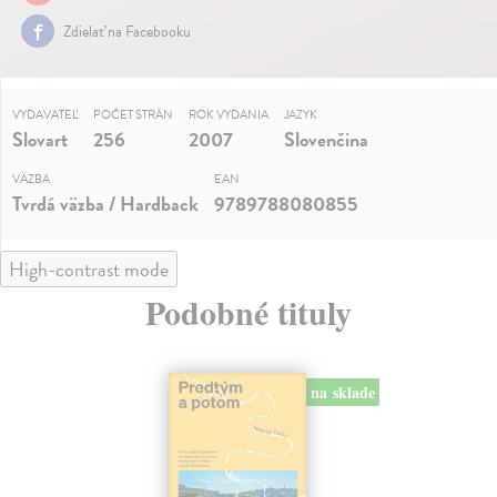
Zdielať na Facebooku
VYDAVATEĽ
POČET STRÁN
ROK VYDANIA
JAZYK
Slovart
256
2007
Slovenčina
VÄZBA
EAN
Tvrdá väzba / Hardback
9789788080855
High-contrast mode
Podobné tituly
na sklade
novinka