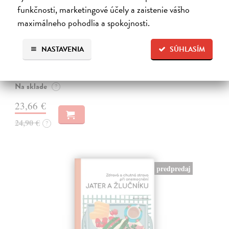
funkčnosti, marketingové účely a zaistenie vášho
maximálneho pohodlia a spokojnosti.
Nová kuchárska kniha
Vansová Terézia (zost.)
| Kniha
NASTAVENIA
SÚHLASÍM
Máte pravdu, knižný trh prekypuje kuchárskymi knihami. Nová
kuchárska kniha z pera najpovolanejšej gazdinky Terézie Vansovej je
však dielom, ktoré zaručene obohatí každú domácnosť.
Na sklade
?
23,66 €
24,90 €
?
predpredaj