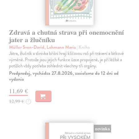
Zdravá a chutná strava při onemocnění
jater a žlučníku
Müller Sven-David, Lohmann Maria
| Kniha
Játra, žlučník a slinivka břišní hrají klíčovou roli při trávení a látkové
výměně. Protože jsou jejich funkce úzce propojené, je při léčbě a
potížích vždy potřeba zohlednit všechny tři orgány.
Predpredaj, vychádza 27.8.2026, zasielame do 12 dní od
vydania
11,69 €
12,99 €
?
novinka