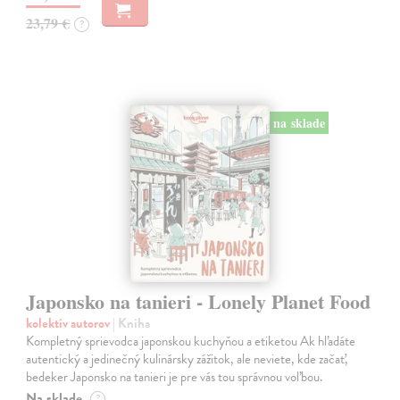
23,79 €
?
na sklade
Japonsko na tanieri - Lonely Planet Food
kolektív autorov
| Kniha
Kompletný sprievodca japonskou kuchyňou a etiketou Ak hľadáte
autentický a jedinečný kulinársky zážitok, ale neviete, kde začať,
bedeker Japonsko na tanieri je pre vás tou správnou voľbou.
Na sklade
?