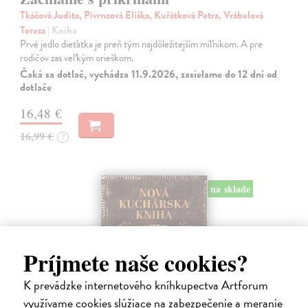
Tkáčová Judita, Pivrncová Eliška, Kuřátková Petra, Vrábelová
Tereza
| Kniha
Prvé jedlo dieťatka je preň tým najdôležitejším míľnikom. A pre
rodičov zas veľkým orieškom.
Čaká sa dotlač, vychádza 11.9.2026, zasielame do 12 dní od
dotlače
16,48 €
16,99 €
?
na sklade
Príjmete naše cookies?
K prevádzke internetového kníhkupectva Artforum
využívame cookies slúžiace na zabezpečenie a meranie