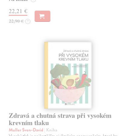
22,21 €
22,90 €
?
Zdravá a chutná strava při vysokém
krevním tlaku
Muller Sven-David
| Kniha