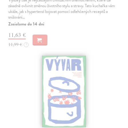
Vysoký tlak je nejčastějším civilizačním onemocněním, které lze
zásadně ovlivnit změnou životního stylu a stravy. Tato kuchařka vám
ukáže, jak s hypertenzí bojovat pomocí odlehčených receptů a
snižování…
Zasielame do 14 dní
11,63 €
11,99 €
?