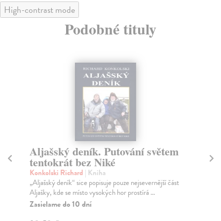
High-contrast mode
Podobné tituly
Aljašský deník. Putování světem
D
tentokrát bez Niké
s
Konkolski Richard
| Kniha
Vrz
„Aljašský deník“ sice popisuje pouze nejsevernější část
Den
Aljašky, kde se místo vysokých hor prostírá ...
jso
Zasielame do 10 dní
Za