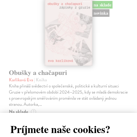
na sklade
novinka
Obušky a chačapuri
Karlíková Eva
| Kniha
Kniha přináší svědectví o společenské, politické a kulturní situaci
Gruzie v přelomovém období 2024–2025, kdy se mladá demokracie
s proevropským směřováním proměnila ve stát ovládaný jednou
stranou. Autorka,…
Na sklade
?
18,99 €
Príjmete naše cookies?
21,10 €
?