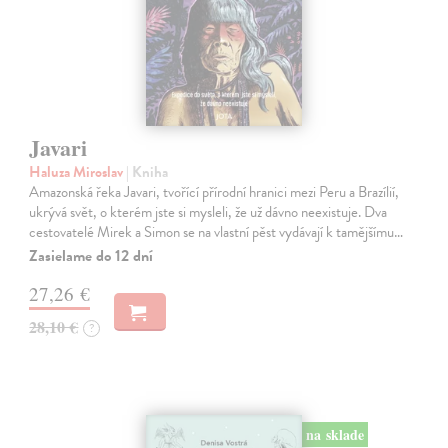
Javari
Haluza Miroslav
| Kniha
Amazonská řeka Javari, tvořící přírodní hranici mezi Peru a Brazílií,
ukrývá svět, o kterém jste si mysleli, že už dávno neexistuje. Dva
cestovatelé Mirek a Simon se na vlastní pěst vydávají k tamějšímu…
Zasielame do 12 dní
27,26 €
28,10 €
?
na sklade