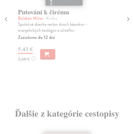
Putování k čirému
F
(
Balabán Milan
| Kniha
Spoločná zbierka veršov dvoch básnikov -
Vyb
evanjelických teológov a učiteľov.
Rak
Sch
Zasielame do 12 dní
Umě
5,43 €
Za
5,60 €
?
34
35
Ďalšie z kategórie cestopisy