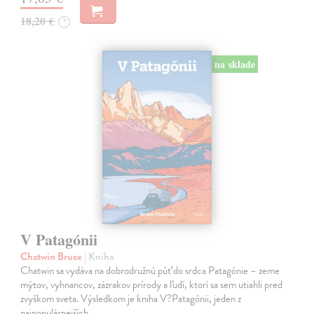
18,20 €
?
na sklade
V Patagónii
Chatwin Bruce
| Kniha
Chatwin sa vydáva na dobrodružnú púť do srdca Patagónie – zeme
mýtov, vyhnancov, zázrakov prírody a ľudí, ktorí sa sem utiahli pred
zvyškom sveta. Výsledkom je kniha V?Patagónii, jeden z
najpopulárnejších…