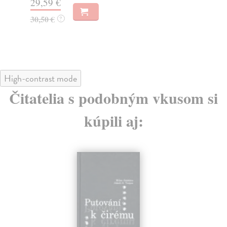
29,59 €
17
30,50 €
18
?
High-contrast mode
Čitatelia s podobným vkusom si
kúpili aj: