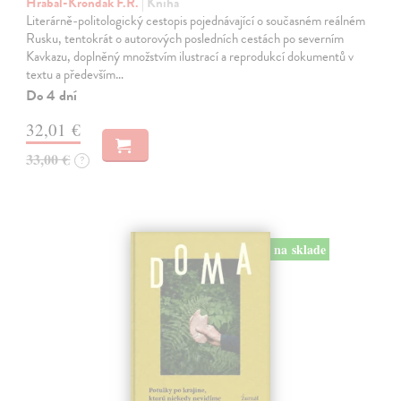
Hrabal-Krondak F.R.
| Kniha
Literárně-politologický cestopis pojednávající o současném reálném
Rusku, tentokrát o autorových posledních cestách po severním
Kavkazu, doplněný množstvím ilustrací a reprodukcí dokumentů v
textu a především…
Do 4 dní
32,01 €
33,00 €
?
na sklade