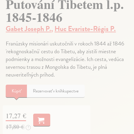
Putování Tibetem l.p.
1845-1846
Gabet Joseph P.
,
Huc Evariste-Régis P.
Franúzsky misionári uskutočnili v rokoch 1844 až 1846
'rekognoskačnú' cestu do Tibetu, aby zistili miestne
podmienky a možnosti evangelizácie. Ich cesta, vedúca
severnou trasou z Mongolska do Tibetu, je plná
neuveriteľných príhod.
Kúpiť
Rezervovať v kníhkupectve
17,27 €
17,80 €
?