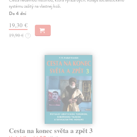
Cesta nedávnou históriou, ktorá vyráža dych. Kolaps socialistického
systému zažitý na vlastnej koži.
Do 4 dní
19,30 €
19,90 €
?
Cesta na konec světa a zpět 3