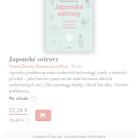
Japonské ostrovy
Vostrá Denisa, Kraemerová Alice
| Kniha
Japonsko představuje směs moderních technologií, tradic a místních
přízraků – jeho hlavním rysem se tak stala harmonie zdánlivě
neslučitelných věcí. Obři namahage hledají v Akitě líné děti, v horách
prefektury…
Na sklade
?
22,28 €
23,45 €
?
ZOBRAZIŤ ĎALŠIE Z KATEGÓRIE CESTOPISY