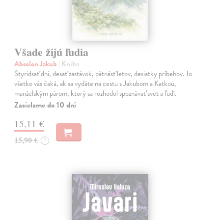
Všade žijú ľudia
Absolon Jakub
| Kniha
Štyridsať dní, desať zastávok, pätnásť letov, desiatky príbehov. To
všetko vás čaká, ak sa vydáte na cestu s Jakubom a Katkou,
manželským párom, ktorý sa rozhodol spoznávať svet a ľudí.
Zasielame do 10 dní
15,11 €
15,90 €
?