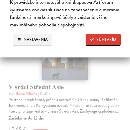
K prevádzke internetového kníhkupectva Artforum
využívame cookies slúžiace na zabezpečenie a meranie
funkčnosti, marketingové účely a zaistenie vášho
maximálneho pohodlia a spokojnosti.
NASTAVENIA
SÚHLASÍM
V srdci Střední Asie
Hrušková Nikola
| Kniha
Po třech letech života, práce a cestování v Uzbekistánu, Tádžikistánu,
Turkmenistánu a Kyrgyzstánu napsala Nikola Hrušková osobitý deník,
který přibližuje realitu v dnešní Střední Asii. Zachycuje každodenní…
Zasielame do 12 dní
17,65 €