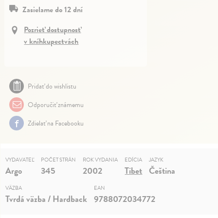
Zasielame do 12 dní
Pozrieť dostupnosť
v kníhkupectvách
Pridať do wishlistu
Odporučiť známemu
Zdielať na Facebooku
VYDAVATEĽ
POČET STRÁN
ROK VYDANIA
EDÍCIA
JAZYK
Argo
345
2002
Tibet
Čeština
VÄZBA
EAN
Tvrdá väzba / Hardback
9788072034772