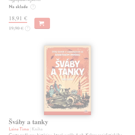
Na sklade
?
18,91 €
19,90 €
?
Šváby a tanky
Laine Timo
| Kniha