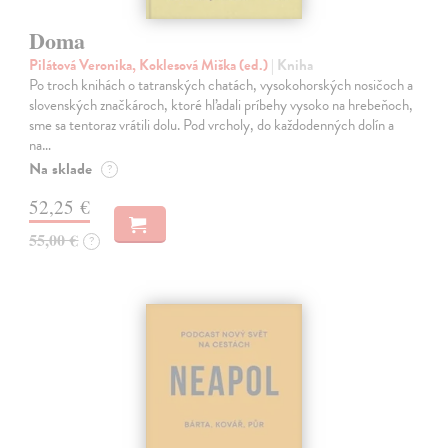
Doma
Pilátová Veronika, Koklesová Miška (ed.)
| Kniha
Po troch knihách o tatranských chatách, vysokohorských nosičoch a
slovenských značkároch, ktoré hľadali príbehy vysoko na hrebeňoch,
sme sa tentoraz vrátili dolu. Pod vrcholy, do každodenných dolín a
na…
Na sklade
?
52,25 €
55,00 €
?