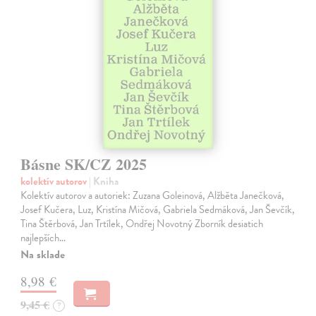
Básne SK/CZ 2025
kolektív autorov
| Kniha
Kolektív autorov a autoriek: Zuzana Goleinová, Alžběta Janečková,
Josef Kučera, Luz, Kristína Mičová, Gabriela Sedmáková, Jan Ševčík,
Tina Štěrbová, Jan Trtílek, Ondřej Novotný Zborník desiatich
najlepších…
Na sklade
8,98 €
9,45 €
?