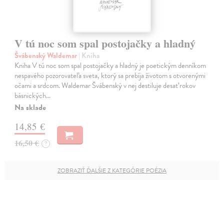
V tú noc som spal postojačky a hladný
Švábenský Waldemar
| Kniha
Kniha V tú noc som spal postojačky a hladný je poetickým denníkom
nespavého pozorovateľa sveta, ktorý sa prebíja životom s otvorenými
očami a srdcom. Waldemar Švábenský v nej destiluje desať rokov
básnických…
Na sklade
14,85 €
16,50 €
?
ZOBRAZIŤ ĎALŠIE Z KATEGÓRIE POÉZIA