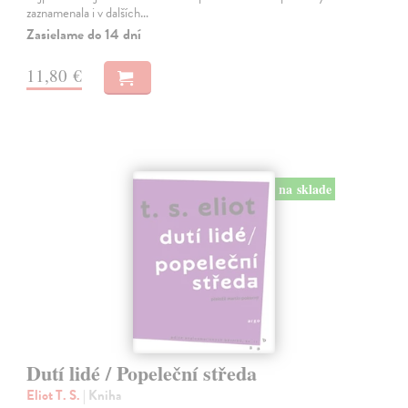
zaznamenala i v dalších…
Zasielame do 14 dní
11,80 €
na sklade
Dutí lidé / Popeleční středa
Eliot T. S.
| Kniha