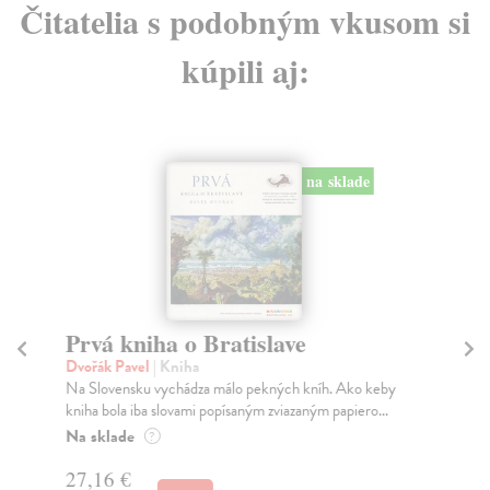
Čitatelia s podobným vkusom si
kúpili aj:
na sklade
Prvá kniha o Bratislave
Pa
Dvořák Pavel
| Kniha
Ku
Na Slovensku vychádza málo pekných kníh. Ako keby
Set
kniha bola iba slovami popísaným zviazaným papiero...
vyd
Na sklade
Na
?
27,16 €
39