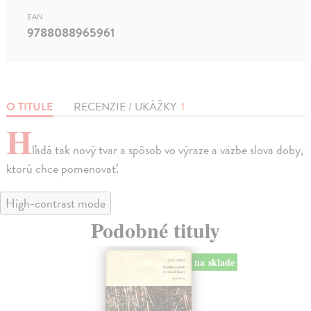
EAN
9788088965961
O TITULE
RECENZIE / UKÁŽKY
1
H
ľadá tak nový tvar a spôsob vo výraze a väzbe slova doby,
ktorú chce pomenovať.
High-contrast mode
Podobné tituly
na sklade