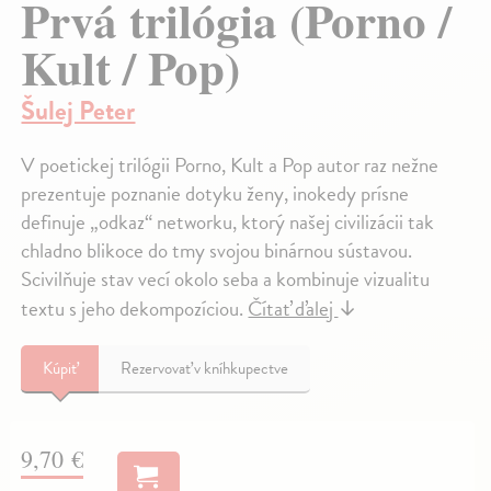
Prvá trilógia (Porno /
Kult / Pop)
Šulej Peter
V poetickej trilógii Porno, Kult a Pop autor raz nežne
prezentuje poznanie dotyku ženy, inokedy prísne
definuje „odkaz“ networku, ktorý našej civilizácii tak
chladno blikoce do tmy svojou binárnou sústavou.
Scivilňuje stav vecí okolo seba a kombinuje vizualitu
textu s jeho dekompozíciou.
Čítať ďalej
↓
Kúpiť
Rezervovať v kníhkupectve
9,70 €