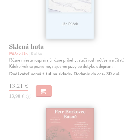
Sklená huta
Púček Ján
| Kniha
Rôzne miesta rozprávajú rôzne príbehy, stačí rozhrnúť zem a čítať.
Kdekoľvek sa pozrieme, nájdeme jazvy po dotyku s dejinami.
Dodávateľ nemá titul na sklade. Dodanie do cca. 30 dní.
13,21 €
13,90 €
?