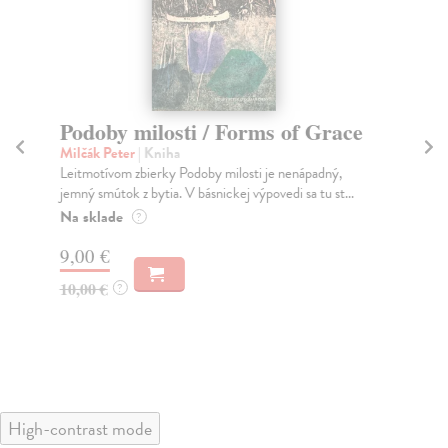
Podoby milosti / Forms of Grace
Ba
t
Milčák Peter
| Kniha
Leitmotívom zbierky Podoby milosti je nenápadný,
Hil
jemný smútok z bytia. V básnickej výpovedi sa tu st...
Die
aby
Na sklade
?
Na
9,00 €
10
10,00 €
?
11
High-contrast mode