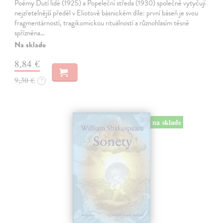
Poémy Dutí lidé (1925) a Popeleční středa (1930) společně vytyčují
nejzřetelnější předěl v Eliotově básnickém díle: první báseň je svou
fragmentárností, tragikomickou rituálností a různohlasím těsně
spřízněna…
Na sklade
8,84 €
9,30 €
?
na sklade