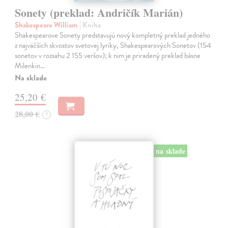
Sonety (preklad: Andričík Marián)
Shakespeare William
| Kniha
Shakespearove Sonety predstavujú nový kompletný preklad jedného
z najväčších skvostov svetovej lyriky, Shakespearových Sonetov (154
sonetov v rozsahu 2 155 veršov); k nim je priradený preklad básne
Milenkin…
Na sklade
25,20 €
28,00 €
?
na sklade