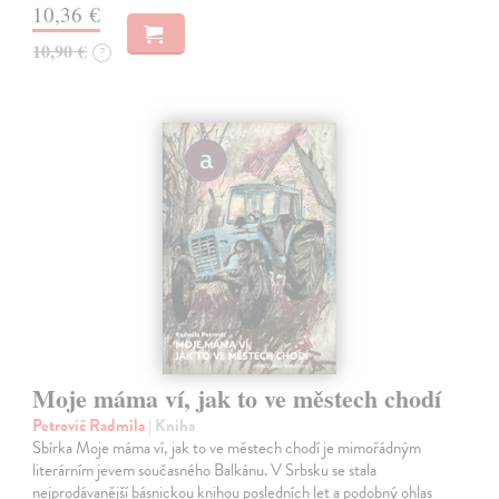
10,36 €
10,90 €
?
Moje máma ví, jak to ve městech chodí
Petrovič Radmila
| Kniha
Sbírka Moje máma ví, jak to ve městech chodí je mimořádným
literárním jevem současného Balkánu. V Srbsku se stala
nejprodávanější básnickou knihou posledních let a podobný ohlas