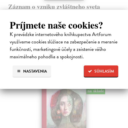
Záznam o vzniku zvláštneho sveta
Ábelová Mirka
| Kniha
Po úspešných a vypredaných básnických zbierkach Striptíz, Na!,
Príjmete naše cookies?
Básničky pre domáce paničky, Večný pocit nedele a Dom, vydáva
slovenská poetka Mirka Ábelová novú básnickú zbierku. Záznam o
K prevádzke internetového kníhkupectva Artforum
vzniku zvláštneho…
využívame cookies slúžiace na zabezpečenie a meranie
Na sklade
funkčnosti, marketingové účely a zaistenie vášho
14,31 €
maximálneho pohodlia a spokojnosti.
15,90 €
?
NASTAVENIA
SÚHLASÍM
na sklade