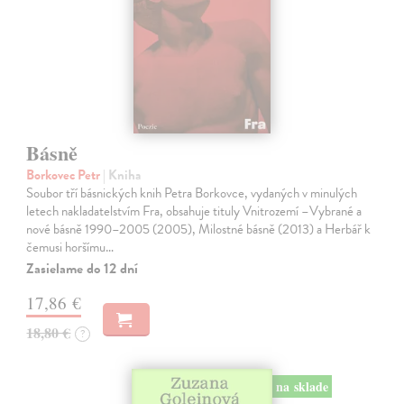
Básně
Borkovec Petr
| Kniha
Soubor tří básnických knih Petra Borkovce, vydaných v minulých
letech nakladatelstvím Fra, obsahuje tituly Vnitrozemí –Vybrané a
nové básně 1990–2005 (2005), Milostné básně (2013) a Herbář k
čemusi horšímu…
Zasielame do 12 dní
17,86 €
18,80 €
?
na sklade