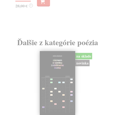
28,00 €
?
Ďalšie z kategórie poézia
na sklade
novinka