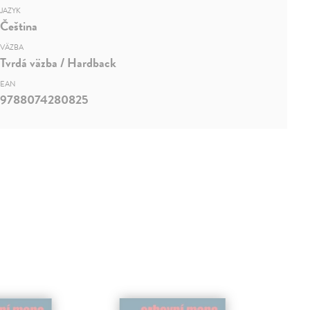
JAZYK
Čeština
VÄZBA
Tvrdá väzba / Hardback
EAN
9788074280825