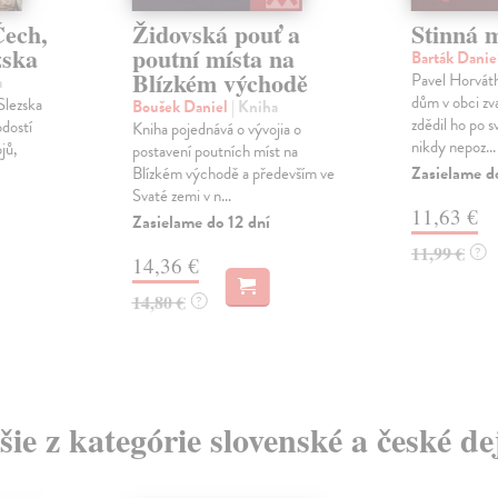
Čech,
Židovská pouť a
Stinná m
zska
poutní místa na
Barták Danie
Blízkém východě
Pavel Horváth
a
dům v obci z
Slezska
Boušek Daniel
| Kniha
zdědil ho po 
odostí
Kniha pojednává o vývojia o
nikdy nepoz...
jů,
postavení poutních míst na
Zasielame d
Blízkém východě a především ve
Svaté zemi v n...
11,63 €
Zasielame do 12 dní
11,99 €
?
14,36 €
14,80 €
?
šie z kategórie slovenské a české de