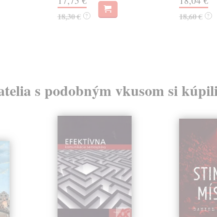
17,75 €
18,04 €
18,30 €
18,60 €
?
?
atelia s podobným vkusom si kúpili