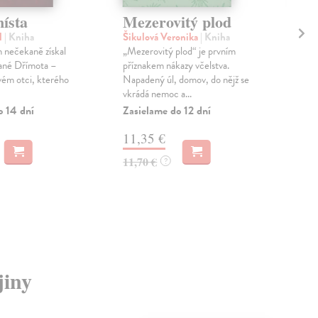
ísta
Mezerovitý plod
Zá
M
l
| Kniha
Šikulová Veronika
| Kniha
 nečekaně získal
„Mezerovitý plod“ je prvním
Kvi
vané Dřímota –
příznakem nákazy včelstva.
Náv
svém otci, kterého
Napadený úl, domov, do nějž se
poh
vkrádá nemoc a...
chví
zamy
o 14 dní
Zasielame do 12 dní
Zas
11,35 €
20
11,70 €
?
20,
jiny