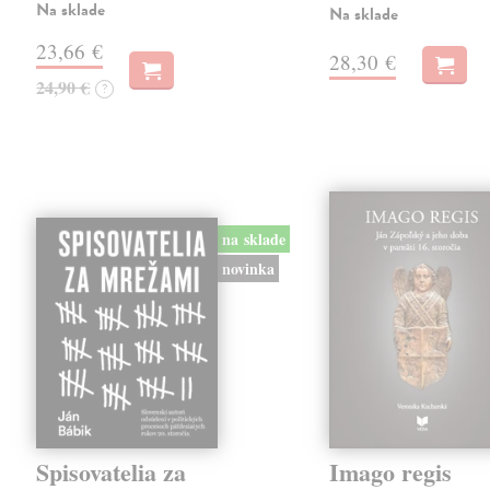
Na sklade
Na sklade
23,66 €
28,30 €
24,90 €
?
na sklade
novinka
Spisovatelia za
Imago regis