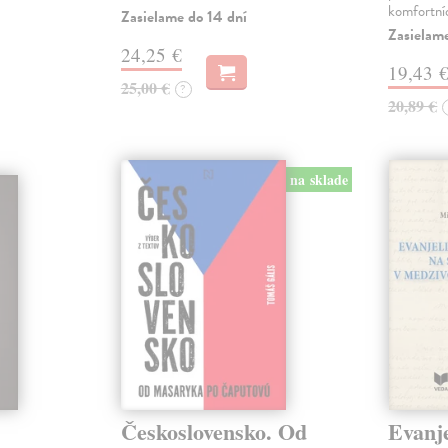
komfortní
Zasielame do 14 dní
Zasielam
24,25 €
19,43 
25,00 €
?
20,89 €
na sklade
Československo. Od
Evanje