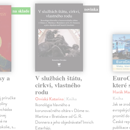
novinka
na sklade
sy a
V službách štátu,
EuroCi
cirkvi, vlastného
které 
rodu
Harák Mar
j príručke
Kniha
Orviská Katarína
| Kniha
plíny
Jak se zrod
Ikonológia hlavného a
vychádza
evropských 
korunovačného oltára v Dóme sv.
ovej
promítl do
Martina v Bratislave od G. R.
ná na
České repu
Donnera a jeho objednávateľ Imrich
okolie, s…
publikace o
Esterházi.