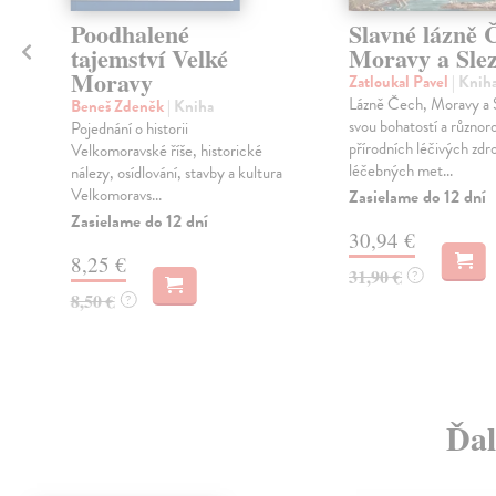
Poodhalené
Slavné lázně 
tajemství Velké
Moravy a Sle
Moravy
Zatloukal Pavel
| Knih
Lázně Čech, Moravy a 
Beneš Zdeněk
| Kniha
svou bohatostí a různor
Pojednání o historii
přírodních léčivých zdro
Velkomoravské říše, historické
léčebných met...
nálezy, osídlování, stavby a kultura
Velkomoravs...
Zasielame do 12 dní
Zasielame do 12 dní
30,94 €
8,25 €
31,90 €
?
8,50 €
?
Ďal