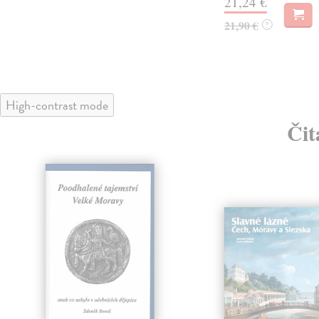
21,24 €
21,90 €
?
High-contrast mode
Čit