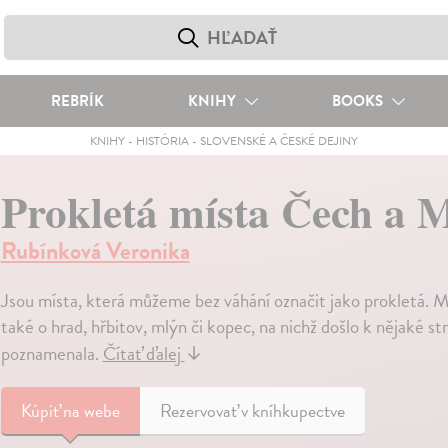
REBRÍK
KNIHY
BOOKS
KNIHY
-
HISTÓRIA
-
SLOVENSKÉ A ČESKÉ DEJINY
Prokletá místa Čech a 
Rubínková Veronika
Jsou místa, která můžeme bez váhání označit jako prokletá. Mů
také o hrad, hřbitov, mlýn či kopec, na nichž došlo k nějaké st
poznamenala.
Čítať ďalej
↓
Kúpiť
na webe
Rezervovať v kníhkupectve