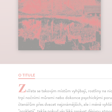
O TITULE
Z
vířata se takovým místům vyhýbají, rostliny na nich
trpí nočními můrami nebo dokonce psychickými poru
čtenářům přes dvacet nejznámějších, ale i méně vyhláš
"prokletá", takže pokud vás láká nasávat děsivou atm