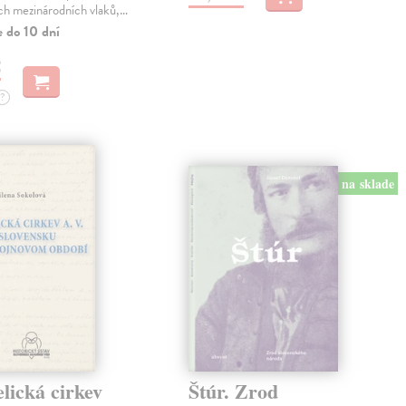
ch mezinárodních vlaků,…
e do 10 dní
€
?
na sklade
lická cirkev
Štúr. Zrod