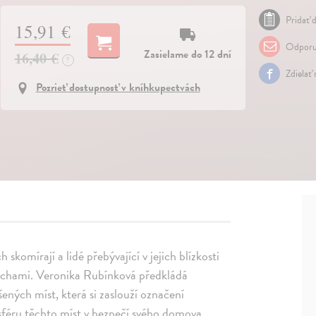
Pridať d
15,91 €
Odporu
Zasielame do 12 dní
16,40 €
?
Zdielať
Pozrieť dostupnosť v kníhkupectvách
 skomírají a lidé přebývající v jejich blízkosti
chami. Veronika Rubínková předkládá
ených míst, která si zaslouží označení
osféru těchto míst v bezpečí svého domova,