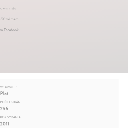
o wishlistu
čiť známemu
 na Facebooku
VYDAVATEĽ
Plot
POČET STRÁN
256
ROK VYDANIA
2011