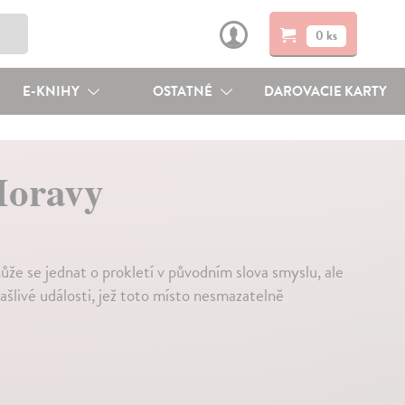
0 ks
E-KNIHY
OSTATNÉ
DAROVACIE KARTY
Moravy
že se jednat o prokletí v původním slova smyslu, ale
rašlivé události, jež toto místo nesmazatelně