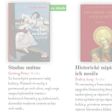
na sklade
Studne mútne
Historické nápi
ich nosiče
Getting Peter
| Kniha
Sú ikonickými postavami našej
Šedivý Juraj
| Kniha
kultúry. Postavili im sochy a
Po nemeckej a francúzske
pomenovali po nich ulice, majú svoje
epigrafie (historickej disci
nespochybniteľné miesto v
zaoberajúcej sa nápismi) 
lexikónoch literatúry aj učebniciach,
tretia syntéza vývoja nápis
slovenské moderné umenie sa bez
kultúry, primárne zamera
nich nedá…
územie Slovenska a blízke 