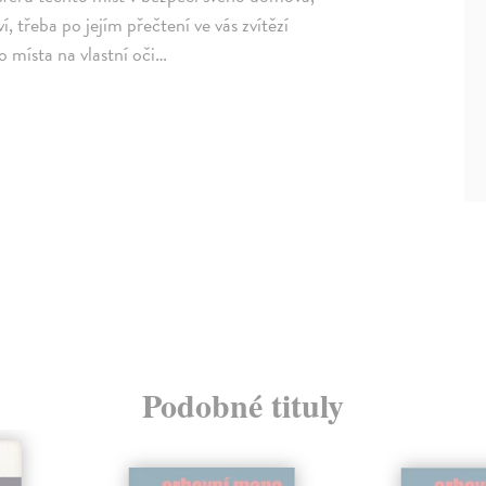
, třeba po jejím přečtení ve vás zvítězí
o místa na vlastní oči…
Podobné tituly