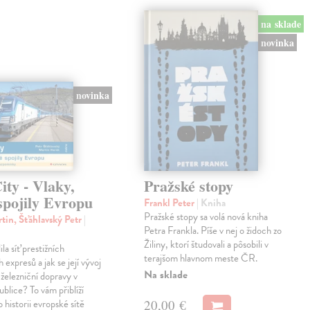
na sklade
novinka
novinka
ty - Vlaky,
Pražské stopy
spojily Evropu
Frankl Peter
| Kniha
Pražské stopy sa volá nová kniha
tin, Šťáhlavský Petr
|
Petra Frankla. Píše v nej o židoch zo
Žiliny, ktorí študovali a pôsobili v
ila síť prestižních
terajšom hlavnom meste ČR.
expresů a jak se její vývoj
Na sklade
 železniční dopravy v
blice? To vám přiblíží
20,00 €
 historii evropské sítě