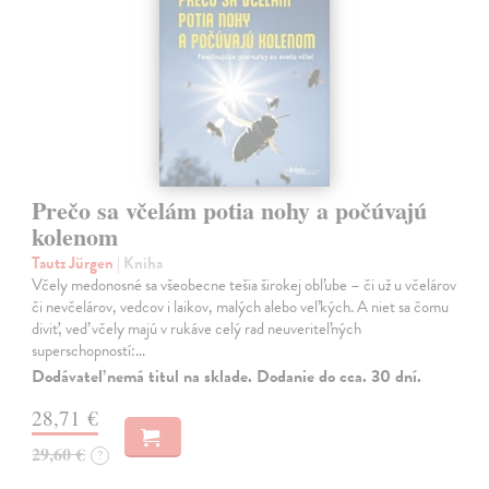
Prečo sa včelám potia nohy a počúvajú
kolenom
Tautz Jürgen
| Kniha
Včely medonosné sa všeobecne tešia širokej obľube – či už u včelárov
či nevčelárov, vedcov i laikov, malých alebo veľkých. A niet sa čomu
diviť, veď včely majú v rukáve celý rad neuveriteľných
superschopností:…
Dodávateľ nemá titul na sklade. Dodanie do cca. 30 dní.
28,71 €
29,60 €
?