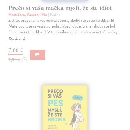
Prečo si vaša mačka myslí, že ste idiot
Hart Sam, Kendall Fin
| Kniha
Zistite, prečo sa na vás mačka pozerá, akoby ste sa úplne zbláznili!
Máte pocit, že sa vaši štvornohí chlpáči občas tvária, akoby ste boli
úplne padnutí na hlavu? V tejto zábavnej knihe vám samotné mačky…
Do 4 dní
7,66 €
7,90 €
?