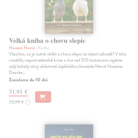
Velká kniha o chovu slepic
Husson Hervé
| Kniha
Všechno, co je nutné vědět o chovu slepic na vlastní zahradě! V této
rozsáhlé, nepostradatelné knize s více než 370 ilustracemi najdete
celý bohatý zdroj vědomostí úspěšného chovatele Hervé Hussona.
Dozvíte…
Zasielame do 10 dní
31,91 €
32,90 €
?