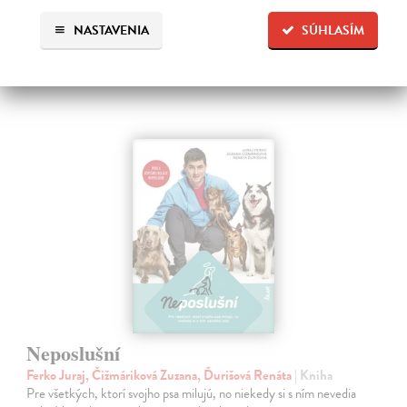
Zasielame do 12 dní
NASTAVENIA
SÚHLASÍM
17,75 €
18,30 €
?
Neposlušní
Ferko Juraj, Čižmáriková Zuzana, Ďurišová Renáta
| Kniha
Pre všetkých, ktorí svojho psa milujú, no niekedy si s ním nevedia