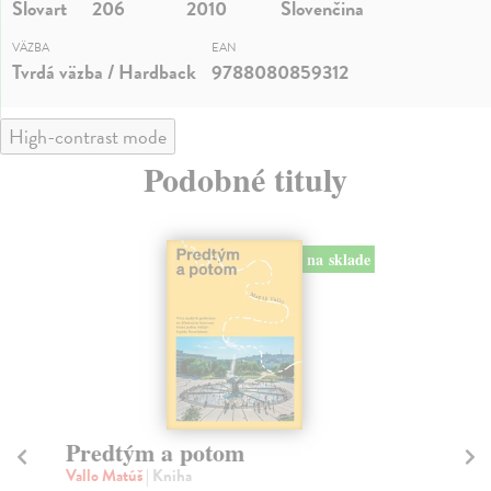
Slovart
206
2010
Slovenčina
VÄZBA
EAN
Tvrdá väzba / Hardback
9788080859312
High-contrast mode
Podobné tituly
na sklade
Predtým a potom
Mě
Vallo Matúš
| Kniha
Mu