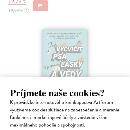
19,39 €
19,99 €
?
Príjmete naše cookies?
Jak vycvičit psa s pomocí lásky a vědy
K prevádzke internetového kníhkupectva Artforum
Grossman Annie
| Kniha
využívame cookies slúžiace na zabezpečenie a meranie
Konečně kniha o výcviku psů, která dává smysl jak pro psy, tak i pro
funkčnosti, marketingové účely a zaistenie vášho
jejich majitele – a využívá metody pozitivního posilování založené na
maximálneho pohodlia a spokojnosti.
vědeckých poznatcích. Po generace slavní trenéři tvrdili, že majitelé…