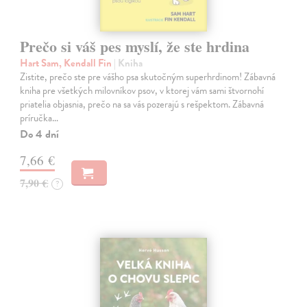
Prečo si váš pes myslí, že ste hrdina
Hart Sam, Kendall Fin
| Kniha
Zistite, prečo ste pre vášho psa skutočným superhrdinom! Zábavná
kniha pre všetkých milovníkov psov, v ktorej vám sami štvornohí
priatelia objasnia, prečo na sa vás pozerajú s rešpektom. Zábavná
príručka…
Do 4 dní
7,66 €
7,90 €
?