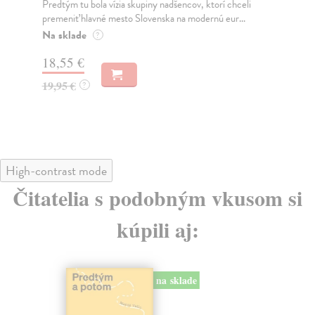
Predtým tu bola vízia skupiny nadšencov, ktorí chceli
Ty 
premeniť hlavné mesto Slovenska na modernú eur...
jeh
Na sklade
Na
?
18,55 €
31
19,95 €
32
?
High-contrast mode
Čitatelia s podobným vkusom si
kúpili aj:
na sklade