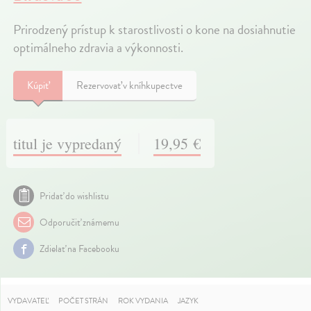
Prirodzený prístup k starostlivosti o kone na dosiahnutie
optimálneho zdravia a výkonnosti.
Kúpiť
Rezervovať v kníhkupectve
titul je vypredaný
19,95 €
Pridať do wishlistu
Odporučiť známemu
Zdielať na Facebooku
VYDAVATEĽ
POČET STRÁN
ROK VYDANIA
JAZYK