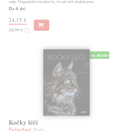
rady. Neposlušní nerobia to, čo od nich očakávame.
Do 4 dní
24,15 €
24,90 €
?
na sklade
Kočky léčí
Pavlica Karel
| Kniha