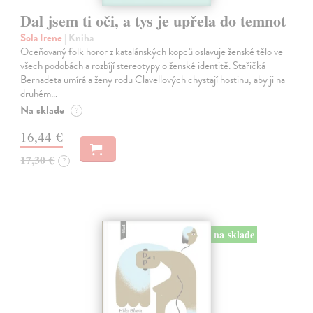
Dal jsem ti oči, a tys je upřela do temnot
Sola Irene
| Kniha
Oceňovaný folk horor z katalánských kopců oslavuje ženské tělo ve
všech podobách a rozbíjí stereotypy o ženské identitě. Stařičká
Bernadeta umírá a ženy rodu Clavellových chystají hostinu, aby ji na
druhém…
Na sklade
?
16,44 €
17,30 €
?
na sklade