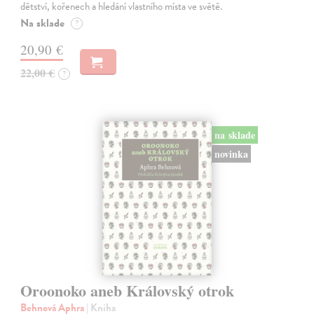
dětství, kořenech a hledání vlastního místa ve světě.
Na sklade
?
20,90 €
22,00 €
?
na sklade
novinka
Oroonoko aneb Královský otrok
Behnová Aphra
| Kniha