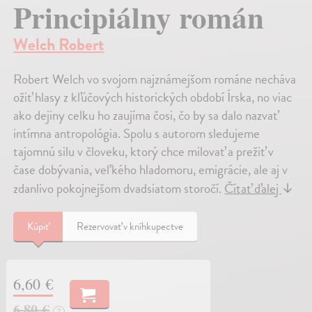
Principiálny román
Welch Robert
Robert Welch vo svojom najznámejšom románe necháva
ožiť hlasy z kľúčových historických období Írska, no viac
ako dejiny celku ho zaujíma čosi, čo by sa dalo nazvať
intímna antropológia. Spolu s autorom sledujeme
tajomnú silu v človeku, ktorý chce milovať a prežiť v
čase dobývania, veľkého hladomoru, emigrácie, ale aj v
zdanlivo pokojnejšom dvadsiatom storočí.
Čítať ďalej
↓
Kúpiť
Rezervovať v kníhkupectve
6,60 €
6,80 €
?