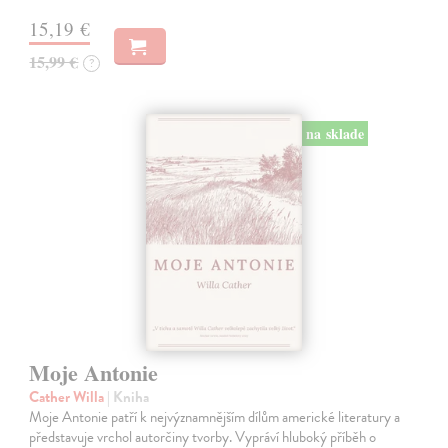
15,19 €
15,99 €
?
na sklade
Moje Antonie
Cather Willa
| Kniha
Moje Antonie patří k nejvýznamnějším dílům americké literatury a
představuje vrchol autorčiny tvorby. Vypráví hluboký příběh o