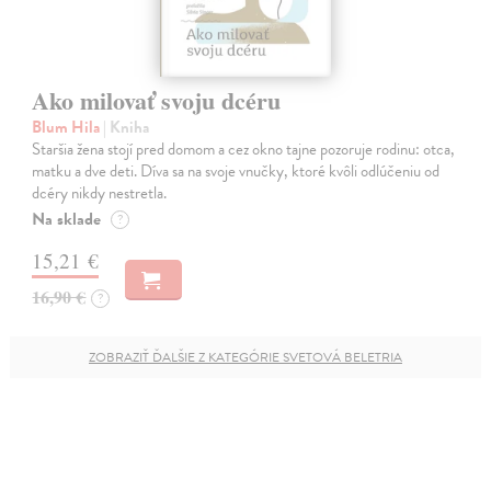
Ako milovať svoju dcéru
Blum Hila
| Kniha
Staršia žena stojí pred domom a cez okno tajne pozoruje rodinu: otca,
matku a dve deti. Díva sa na svoje vnučky, ktoré kvôli odlúčeniu od
dcéry nikdy nestretla.
Na sklade
?
15,21 €
16,90 €
?
ZOBRAZIŤ ĎALŠIE Z KATEGÓRIE SVETOVÁ BELETRIA