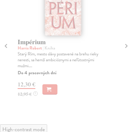
Impérium
Tr
Harris Robert
| Kniha
Fu
Starý Rím, mesto slávy postavené na brehu rieky
Prv
neresti, sa hemží ambicióznymi a neľútostnými
obľ
mužmi....
ved.
Do 4 pracovných dní
Za
12,30 €
10
12,95 €
11
?
High-contrast mode