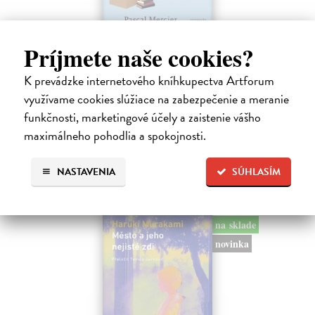
Príjmete naše cookies?
Rieka času
Mercier Pascal
| Kniha
K prevádzke internetového kníhkupectva Artforum
Pascal Mercier bol vždy majstrom filozofického rozprávania. Romány
využívame cookies slúžiace na zabezpečenie a meranie
Nočný vlak do Lisabonu či Váha slov podnietili milióny čitateľov k
zamysleniu sa nad veľkými témami, ako sú identita, sloboda, čas či…
funkčnosti, marketingové účely a zaistenie vášho
Na sklade
?
maximálneho pohodlia a spokojnosti.
12,30 €
NASTAVENIA
SÚHLASÍM
12,95 €
?
na sklade
novinka