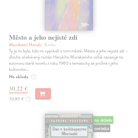
Město a jeho nejisté zdi
Murakami Haruki
| Kniha
Ty jsi to byla, kdo mi vyprávěl o tom městě. Město a jeho nejisté zdi –
dlouho očekávaný román Harukiho Murakamiho volně navazuje na
autorovu starší novelu z roku 1980 a tematicky se prolíná s jeho
kultovním…
Na sklade
?
30,22 €
32,85 €
?
na sklade
novinka