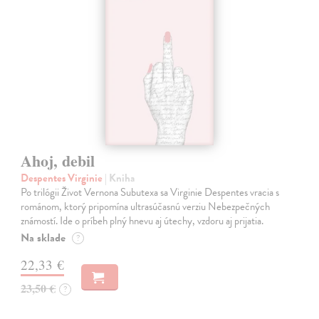
Ahoj, debil
Despentes Virginie
| Kniha
Po trilógii Život Vernona Subutexa sa Virginie Despentes vracia s
románom, ktorý pripomína ultrasúčasnú verziu Nebezpečných
známostí. Ide o príbeh plný hnevu aj útechy, vzdoru aj prijatia.
Na sklade
?
22,33 €
23,50 €
?