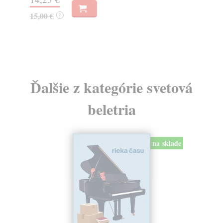
15,00 €
?
22
Ďalšie z kategórie svetová
beletria
na sklade