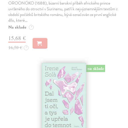
OROONOKO (1688), bizarní barokní příběh afrického prince
uvrženého do otroctví v Surinamu, patří k nejvýznamnějším textům z
období počátků britského románu, bývá označován za první anglické
dílo, které…
Na sklade
?
15,68 €
16,50 €
?
na sklade