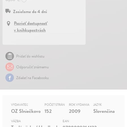
Zasielame do 4 dní
Pozrieť dostupnosť
v kníhkupectvách
Pridať do wishlistu
Odporučiť známemu
Zdielať na Facebooku
VYDAVATEĽ
POČET STRÁN
ROK VYDANIA
JAZYK
OZ Slniečkovo
152
2009
Slovenčina
VÄZBA
EAN