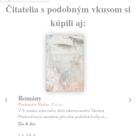
Čitatelia s podobným vkusom si
kúpili aj:
Romány
Pankovčín Václav
| Kniha
V
V 3. zväzku súborného diela talentovaného Václava
Ga
Pankovčína sú zaradené jeho dve posledné knihy zo ...
V p
Do 4 dní
Cor
mus
14,25 €