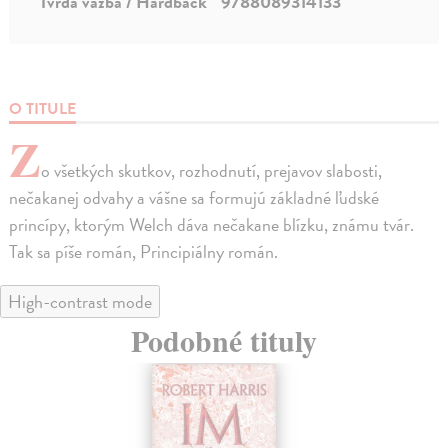
Tvrdá väzba / Hardback
9788089314133
O TITULE
Z
o všetkých skutkov, rozhodnutí, prejavov slabosti,
nečakanej odvahy a vášne sa formujú základné ľudské
princípy, ktorým Welch dáva nečakane blízku, známu tvár.
Tak sa píše román, Principiálny román.
High-contrast mode
Podobné tituly