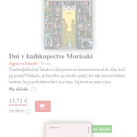
Dni v kníhkupectve Morisaki
Jagisawa Satoshi
| Kniha
Dvadsaťpäťročná Takako si žila pomerne bezstarostne až do dňa, keď
jej priateľ Hideaki, za ktorého sa chcela vydať, len tak mimochodom
oznámi, že ju podvádza a žení sa s inou. Jej život sa zrazu rúca.
Na sklade
?
13,71 €
14,90 €
?
na sklade