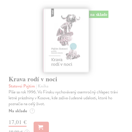
na sklade
Krava rodí v noci
Statovci Pajtim
| Kniha
Píše sa rok 1996. Vo Fínsku vychovávaný osemročný chlapec trávi
letné prázdniny v Kosove, kde zažíva čudesné udalosti, ktoré ho
poznačia na celý život.
Na sklade
?
17,01 €
18,90 €