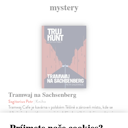
mystery
Tramwaj na Sachsenberg
Sagitarius Petr
| Kniha
Tramwaj Cafe je kavárna v polském Těšíně a zároveň místo, kde se
sbíhají všechny nitky související s dalším brutálním zločinem, který
musí vyřešit Roman Saran, major ostravské kriminálky, a jeho tým.
Príjmete naše cookies?
Jak…