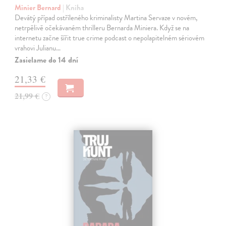
Minier Bernard
| Kniha
Devátý případ ostříleného kriminalisty Martina Servaze v novém,
netrpělivě očekávaném thrilleru Bernarda Miniera. Když se na
internetu začne šířit true crime podcast o nepolapitelném sériovém
vrahovi Julianu…
Zasielame do 14 dní
21,33 €
21,99 €
?