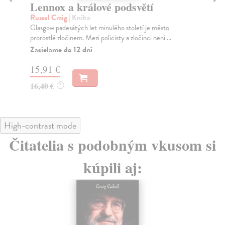
Lennox a králové podsvětí
L
Russel Craig
| Kniha
Sca
Glasgow padesátých let minulého století je město
Nej
prorostlé zločinem. Mezi policisty a zločinci není ...
nej
Zasielame do 12 dní
Za
15,91 €
18
16,40 €
18
?
High-contrast mode
Čitatelia s podobným vkusom si
kúpili aj: