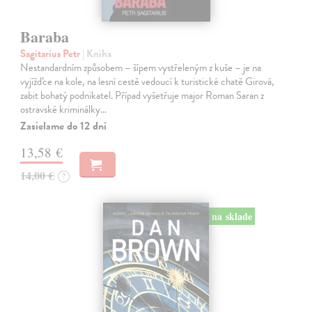
Baraba
Sagitarius Petr
| Kniha
Nestandardním způsobem – šípem vystřeleným z kuše – je na
vyjížďce na kole, na lesní cestě vedoucí k turistické chatě Girová,
zabit bohatý podnikatel. Případ vyšetřuje major Roman Saran z
ostravské kriminálky…
Zasielame do 12 dní
13,58 €
14,00 €
?
na sklade