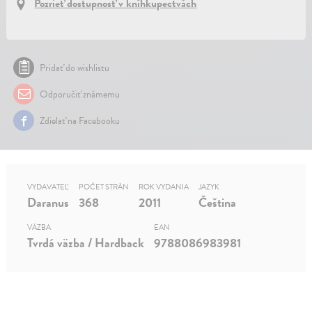
Pozrieť dostupnosť v kníhkupectvách
Pridať do wishlistu
Odporučiť známemu
Zdielať na Facebooku
VYDAVATEĽ
POČET STRÁN
ROK VYDANIA
JAZYK
Daranus
368
2011
Čeština
VÄZBA
EAN
Tvrdá väzba / Hardback
9788086983981