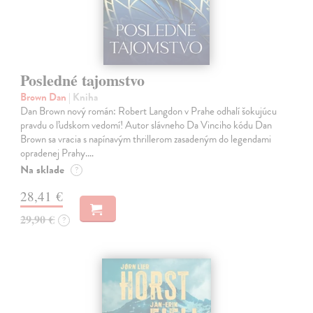
Posledné tajomstvo
Brown Dan
| Kniha
Dan Brown nový román: Robert Langdon v Prahe odhalí šokujúcu
pravdu o ľudskom vedomí! Autor slávneho Da Vinciho kódu Dan
Brown sa vracia s napínavým thrillerom zasadeným do legendami
opradenej Prahy.…
Na sklade
?
28,41 €
29,90 €
?