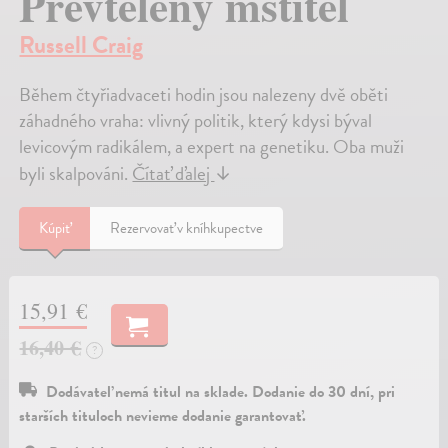
Převtělený mstitel
Russell Craig
Během čtyřiadvaceti hodin jsou nalezeny dvě oběti
záhadného vraha: vlivný politik, který kdysi býval
levicovým radikálem, a expert na genetiku. Oba muži
byli skalpováni.
Čítať ďalej
↓
Kúpiť
Rezervovať v kníhkupectve
15,91 €
16,40 €
?
Dodávateľ nemá titul na sklade. Dodanie do 30 dní, pri
starších tituloch nevieme dodanie garantovať.