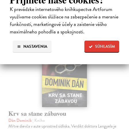
Zasielame do 12 dní
K prevádzke internetového kníhkupectva Artforum
15,91 €
využívame cookies slúžiace na zabezpečenie a meranie
16,40 €
funkčnosti, marketingové účely a zaistenie vášho
?
maximálneho pohodlia a spokojnosti.
na sklade
NASTAVENIA
SÚHLASÍM
Krv sa stane zábavou
Dán Dominik
| Kniha
Mŕtve dievča v aute uprostred sídliska. Verdikt doktora Lengyela je