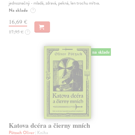
jednoznačný - mladá, zdravá, pekná, len trochu mŕtva.
Na sklade
?
16,69 €
17,95 €
?
na sklade
Katova dcéra a čierny mních
Pötzsch Oliver
| Kniha