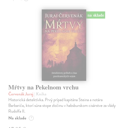
na sklade
Mŕtvy na Pekelnom vrchu
Červenák Juraj
| Kniha
Historická detektívka. Prvý prípad kapitána Steina a notára
Barbariča, ktorí súna stope zločinu v habsburskom cisárstve za vlády
Rudolfa II.
Na sklade
?