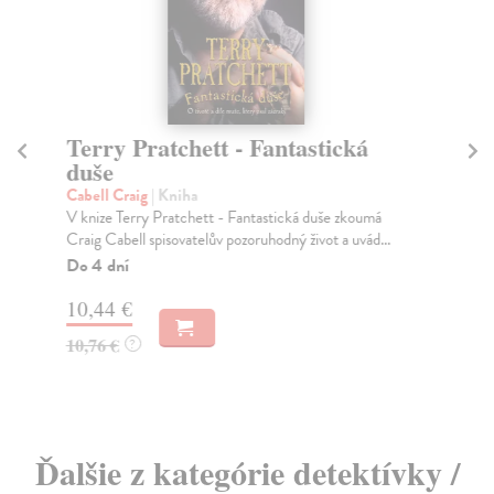
Terry Pratchett - Fantastická
S
duše
Ru
Kro
Cabell Craig
| Kniha
pro
V knize Terry Pratchett - Fantastická duše zkoumá
Craig Cabell spisovatelův pozoruhodný život a uvád...
Na
Do 4 dní
15
10,44 €
16
10,76 €
?
Ďalšie z kategórie detektívky /