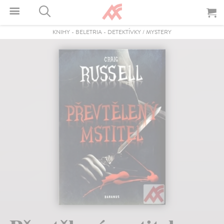
KNIHY
-
BELETRIA
-
DETEKTÍVKY / MYSTERY