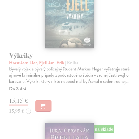
Výkriky
Horst Jorn Lier, Fjell Jan-Erik
| Kniha
Bývalý vojak a bývalý policajný študent Markus Heger vyšetruje staré
aj nové kriminálne prípady z podcastového štúdia v zadnej časti svojho
karavanu. Výkrik, ktorý nikto nepočul mal byť seriál o sedemročnej…
Do 3 dní
15,15 €
15,95 €
?
na sklade