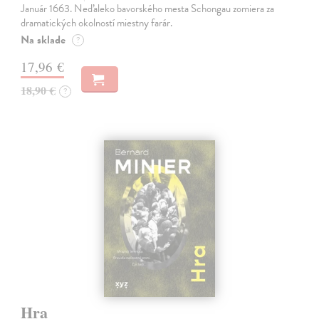
Január 1663. Neďaleko bavorského mesta Schongau zomiera za
dramatických okolností miestny farár.
Na sklade
?
17,96 €
18,90 €
?
Hra