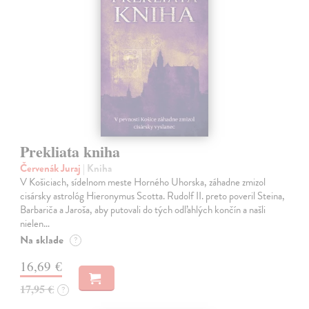
Prekliata kniha
Červenák Juraj
| Kniha
V Košiciach, sídelnom meste Horného Uhorska, záhadne zmizol
cisársky astrológ Hieronymus Scotta. Rudolf II. preto poveril Steina,
Barbariča a Jaroša, aby putovali do tých odľahlých končín a našli
nielen…
Na sklade
?
16,69 €
17,95 €
?