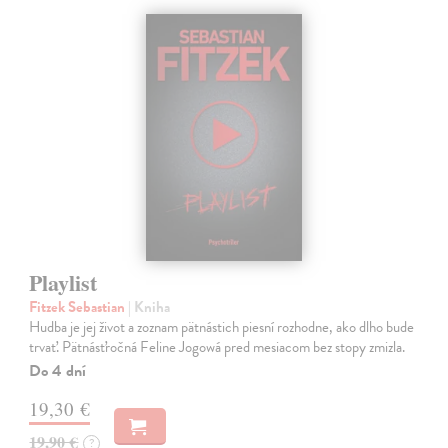
Playlist
Fitzek Sebastian
| Kniha
Hudba je jej život a zoznam pätnástich piesní rozhodne, ako dlho bude
trvať. Pätnásťročná Feline Jogowá pred mesiacom bez stopy zmizla.
Do 4 dní
19,30 €
19,90 €
?