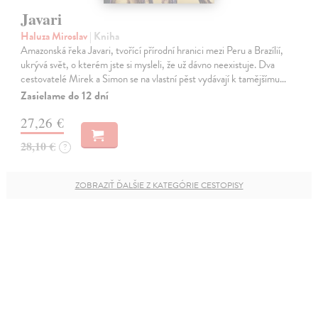
Javari
Haluza Miroslav
| Kniha
Amazonská řeka Javari, tvořící přírodní hranici mezi Peru a Brazílií,
ukrývá svět, o kterém jste si mysleli, že už dávno neexistuje. Dva
cestovatelé Mirek a Simon se na vlastní pěst vydávají k tamějšímu…
Zasielame do 12 dní
27,26 €
28,10 €
?
ZOBRAZIŤ ĎALŠIE Z KATEGÓRIE CESTOPISY