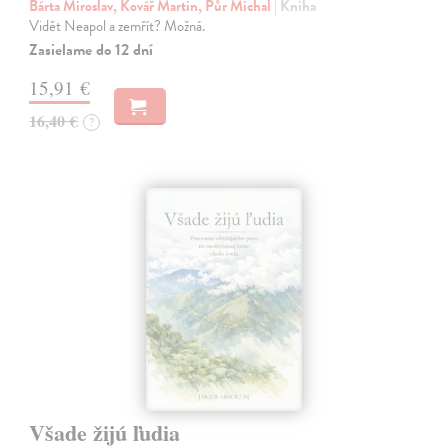
Bárta Miroslav, Kovář Martin, Půr Michal
| Kniha
Vidět Neapol a zemřít? Možná.
Zasielame do 12 dní
15,91 €
16,40 €
?
Všade žijú ľudia