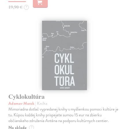
19,90 €
?
Cyklokultúra
Adamov Marek
| Kniha
Mimoriadna dotlač vypredanej knihy s myšlienkou pomoci kultúre je
tu. Kúpou každej knihy prispejete sumou 15 eur na zbierku
občianskeho združenia Anténa na podporu kultúrnych centier.
Na sklade
?