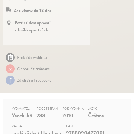
Zasielame do 12 dní
Pozrieť dostupnosť
v kníhkupectvách
Pridať do wishlistu
Odporučiť známemu
Zdielať na Facebooku
VYDAVATEĽ
POČET STRÁN
ROK VYDANIA
JAZYK
Vacek Jiří
288
2010
Čeština
VÄZBA
EAN
Tvrdá väzba / Hardback
9788090477001