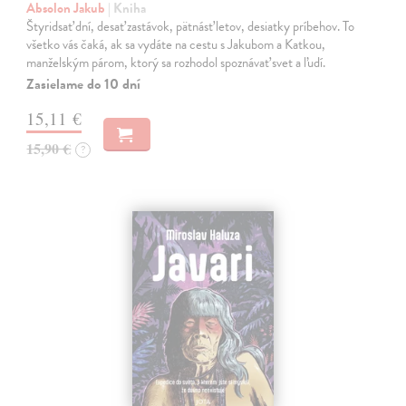
Absolon Jakub
| Kniha
Štyridsať dní, desať zastávok, pätnásť letov, desiatky príbehov. To
všetko vás čaká, ak sa vydáte na cestu s Jakubom a Katkou,
manželským párom, ktorý sa rozhodol spoznávať svet a ľudí.
Zasielame do 10 dní
15,11 €
15,90 €
?