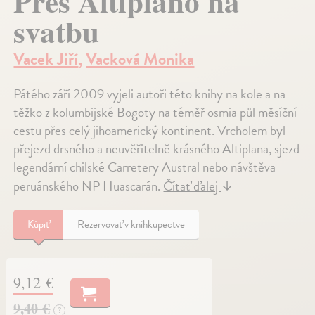
Přes Altiplano na
svatbu
Vacek Jiří
,
Vacková Monika
Pátého září 2009 vyjeli autoři této knihy na kole a na
těžko z kolumbijské Bogoty na téměř osmia půl měsíční
cestu přes celý jihoamerický kontinent. Vrcholem byl
přejezd drsného a neuvěřitelně krásného Altiplana, sjezd
legendární chilské Carretery Austral nebo návštěva
peruánského NP Huascarán.
Čítať ďalej
↓
Kúpiť
Rezervovať v kníhkupectve
9,12 €
9,40 €
?