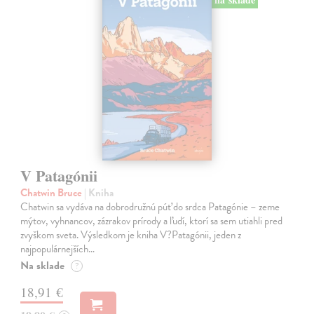
V Patagónii
Chatwin Bruce
| Kniha
Chatwin sa vydáva na dobrodružnú púť do srdca Patagónie – zeme
mýtov, vyhnancov, zázrakov prírody a ľudí, ktorí sa sem utiahli pred
zvyškom sveta. Výsledkom je kniha V?Patagónii, jeden z
najpopulárnejších…
Na sklade
?
18,91 €