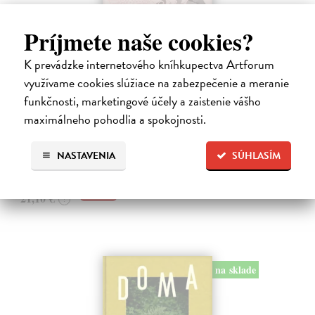
Príjmete naše cookies?
Obušky a chačapuri
K prevádzke internetového kníhkupectva Artforum
Karlíková Eva
| Kniha
využívame cookies slúžiace na zabezpečenie a meranie
Kniha přináší svědectví o společenské, politické a kulturní situaci
funkčnosti, marketingové účely a zaistenie vášho
Gruzie v přelomovém období 2024–2025, kdy se mladá demokracie
maximálneho pohodlia a spokojnosti.
s proevropským směřováním proměnila ve stát ovládaný jednou
stranou. Autorka,…
Na sklade
?
NASTAVENIA
SÚHLASÍM
18,99 €
21,10 €
?
na sklade