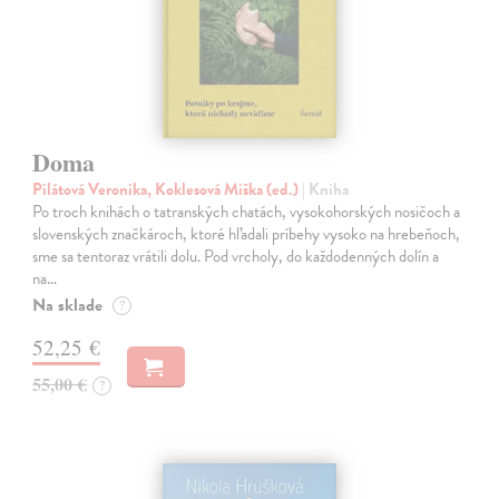
Doma
Pilátová Veronika, Koklesová Miška (ed.)
| Kniha
Po troch knihách o tatranských chatách, vysokohorských nosičoch a
slovenských značkároch, ktoré hľadali príbehy vysoko na hrebeňoch,
sme sa tentoraz vrátili dolu. Pod vrcholy, do každodenných dolín a
na…
Na sklade
?
52,25 €
55,00 €
?