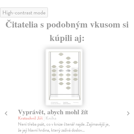
High-contrast mode
Čitatelia s podobným vkusom si
kúpili aj:
E-KNIHA
B
Ku
Letní sestry
Pův
Peetzová Monika
| Elektronická kniha
Bez