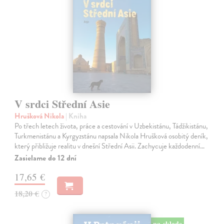
V srdci Střední Asie
Hrušková Nikola
| Kniha
Po třech letech života, práce a cestování v Uzbekistánu, Tádžikistánu,
Turkmenistánu a Kyrgyzstánu napsala Nikola Hrušková osobitý deník,
který přibližuje realitu v dnešní Střední Asii. Zachycuje každodenní…
Zasielame do 12 dní
17,65 €
18,20 €
?
na sklade