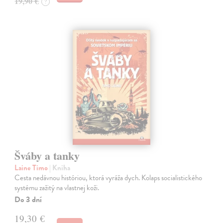
19,90 €
?
Šváby a tanky
Laine Timo
| Kniha
Cesta nedávnou históriou, ktorá vyráža dych. Kolaps socialistického
systému zažitý na vlastnej koži.
Do 3 dní
19,30 €