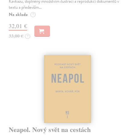
Kavkazu, doplněný množstvím ilustrací a reprodukcí dokumentů v
textu a především…
Na sklade
?
32,01 €
33,00 €
?
Neapol. Nový svět na cestách