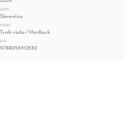
2024
JAZYK
Slovenčina
VÄZBA
Tvrdá väzba / Hardback
EAN
9788056912683