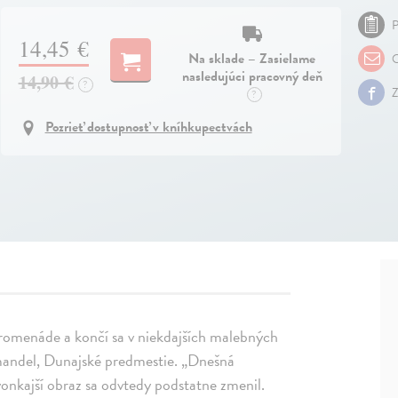
P
14,45 €
Na sklade – Zasielame
O
nasledujúci pracovný deň
14,90 €
?
Z
?
Pozrieť dostupnosť v kníhkupectvách
romenáde a končí sa v niekdajších malebných
mandel, Dunajské predmestie. „Dnešná
vonkajší obraz sa odvtedy podstatne zmenil.