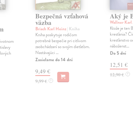
Bezpečná vzťahová
Aký je 
väzba
Wallner Karl
om
Ktože je ten B
Brisch Karl Heinz
| Kniha
kresťania? Čím
Kniha poskytuje rodičom
kresťanstvo o
potrebné bezpečie pri citlivom
životnom
náboženst...
zaobchádzaní so svojím dieťaťom.
tislavy
Nastávajúci ...
Do 5 dní
ilových
Zasielame do 14 dní
12,51 €
9,49 €
12,90 €
?
9,99 €
?