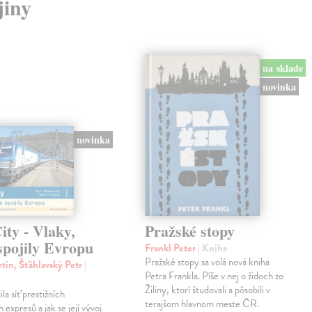
jiny
na sklade
novinka
novinka
ty - Vlaky,
Pražské stopy
spojily Evropu
Frankl Peter
| Kniha
Pražské stopy sa volá nová kniha
tin, Šťáhlavský Petr
|
Petra Frankla. Píše v nej o židoch zo
Žiliny, ktorí študovali a pôsobili v
ila síť prestižních
terajšom hlavnom meste ČR.
expresů a jak se její vývoj