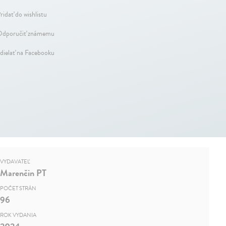
ridať do wishlistu
dporučiť známemu
dielať na Facebooku
VYDAVATEĽ
Marenčin PT
POČET STRÁN
96
ROK VYDANIA