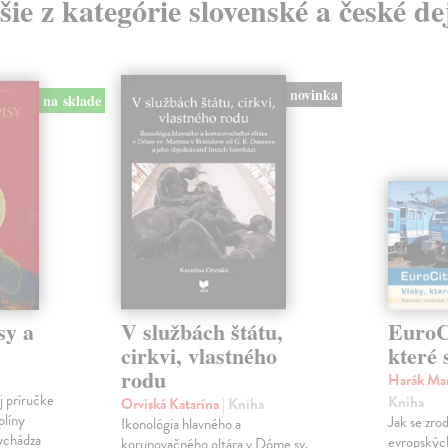
šie z kategórie slovenské a české de
novinka
na sklade
sy a
V službách štátu,
EuroCi
cirkvi, vlastného
které 
rodu
Harák Mar
j príručke
Kniha
Orviská Katarína
| Kniha
plíny
Jak se zrod
Ikonológia hlavného a
vychádza
evropských 
korunovačného oltára v Dóme sv.