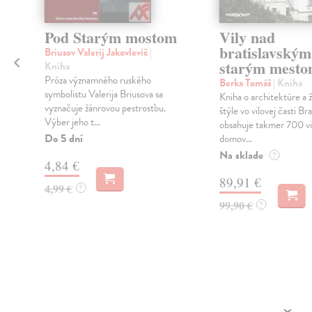
Pod Starým mostom
Vily nad
bratislavským
Briusov Valerij Jakovlevič
|
starým mest
Kniha
Próza významného ruského
Berka Tomáš
| Kniha
symbolistu Valerija Briusova sa
Kniha o architektúre a 
vyznačuje žánrovou pestrosťou.
štýle vo vilovej časti Bra
Výber jeho t...
obsahuje takmer 700 v
Do 5 dní
domov...
Na sklade
?
4,84 €
89,91 €
4,99 €
?
99,90 €
?