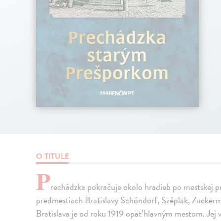
O TITULE
P
rechádzka pokračuje okolo hradieb po mestskej p
predmestiach Bratislavy Schöndorf, Széplak, Zucker
Bratislava je od roku 1919 opäť hlavným mestom. Jej 