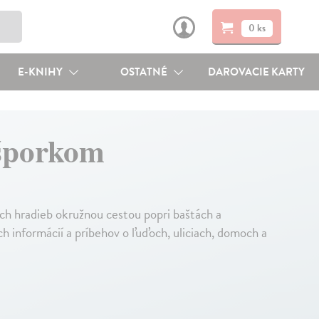
0 ks
E-KNIHY
OSTATNÉ
DAROVACIE KARTY
šporkom
h hradieb okružnou cestou popri baštách a
 informácií a príbehov o ľuďoch, uliciach, domoch a