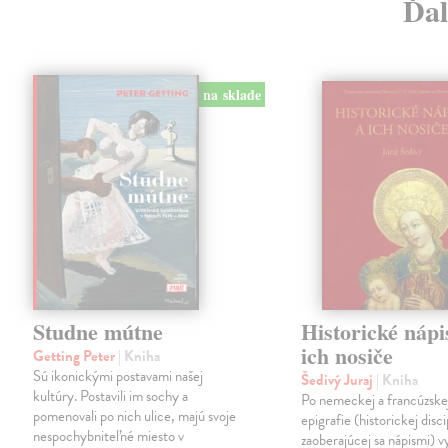
Ďal
na sklade
Studne mútne
Historické nápi
ich nosiče
Getting Peter
| Kniha
Sú ikonickými postavami našej
Šedivý Juraj
| Kniha
kultúry. Postavili im sochy a
Po nemeckej a francúzske
pomenovali po nich ulice, majú svoje
epigrafie (historickej disci
nespochybniteľné miesto v
zaoberajúcej sa nápismi) 