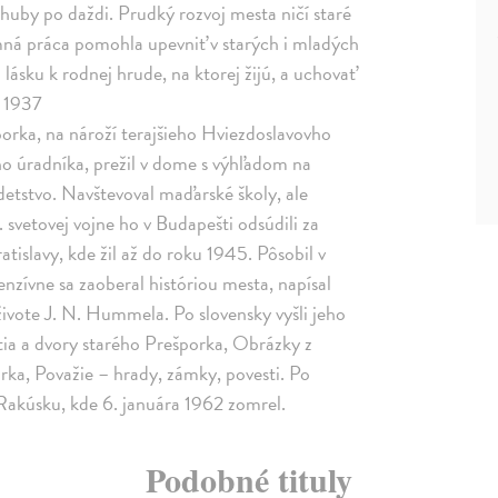
uby po daždi. Prudký rozvoj mesta ničí staré
mná práca pomohla upevniť v starých i mladých
lásku k rodnej hrude, na ktorej žijú, a uchovať
, 1937
porka, na nároží terajšieho Hviezdoslavovho
ho úradníka, prežil v dome s výhľadom na
detstvo. Navštevoval maďarské školy, ale
. svetovej vojne ho v Budapešti odsúdili za
tislavy, kde žil až do roku 1945. Pôsobil v
enzívne sa zaoberal históriou mesta, napísal
živote J. N. Hummela. Po slovensky vyšli jeho
a a dvory starého Prešporka, Obrázky z
rka, Považie – hrady, zámky, povesti. Po
Rakúsku, kde 6. januára 1962 zomrel.
Podobné tituly