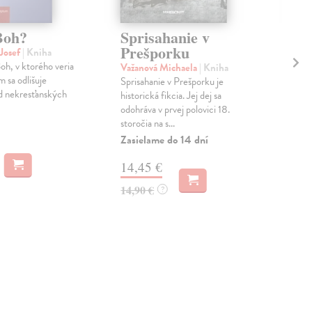
Boh?
Sprisahanie v
Bo
Prešporku
st
 Josef
| Kniha
oh, v ktorého veria
Važanová Michaela
| Kniha
Zam
 sa odlišuje
Sprisahanie v Prešporku je
Nov
d nekresťanských
historická fikcia. Jej dej sa
prin
odohráva v prvej polovici 18.
ner
storočia na s...
reál
Zasielame do 14 dní
Na 
14,45 €
18
14,90 €
18,
?