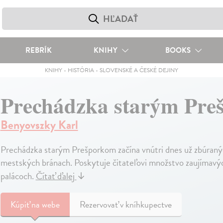
REBRÍK
KNIHY
BOOKS
KNIHY
-
HISTÓRIA
-
SLOVENSKÉ A ČESKÉ DEJINY
Prechádzka starým Pre
Benyovszky Karl
Prechádzka starým Prešporkom začína vnútri dnes už zbúranýc
mestských bránach. Poskytuje čitateľovi množstvo zaujímavých
palácoch.
Čítať ďalej
↓
Kúpiť
na webe
Rezervovať v kníhkupectve