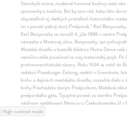
Starobylé mizne, moderné honosné budovy rastú ako h
spomienky a tradície. Bol by som rád, keby táto skro
obyvateľoch aj všetkých priateľoch historického mesta 
im v pamäti pekný starý Prešporok.“ Karl Benyovszky
Karl Benyovszky sa narodil 4. júla 1886 v centre Preš
námestia a Mostovej ulice. Benyovszky, syn policajné
Mestské divadlo a kostolík kláštora Notre Dame celé 
nemčinu stále považoval za svoj materinský jazyk. Po I
protimonarchistické názory. Roku 1924 sa vrátil do Bra
redakcii Pressburger Zeitung, neskôr v Grenzbote. Int
knihu o dejinách mestského divadla, rozsiahle dielo o 
knihy Prechádzka starým Prešporkom, Malebné zákuti
prešporského geta, Tajuplné povesti zo starého Prešpo
násilnom vysťahovaní Nemcov z Československa žil v 
High-contrast mode