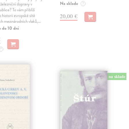
Na sklade
 železniční dopravy v
?
blice? To vám přiblíží
20,00 €
 historii evropské sítě
ch mezinárodních vlaků,…
e do 10 dní
€
?
na sklade