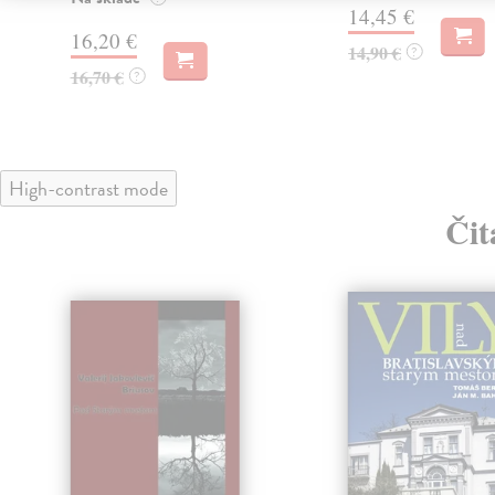
14,45 €
16,20 €
14,90 €
?
16,70 €
?
High-contrast mode
Čit