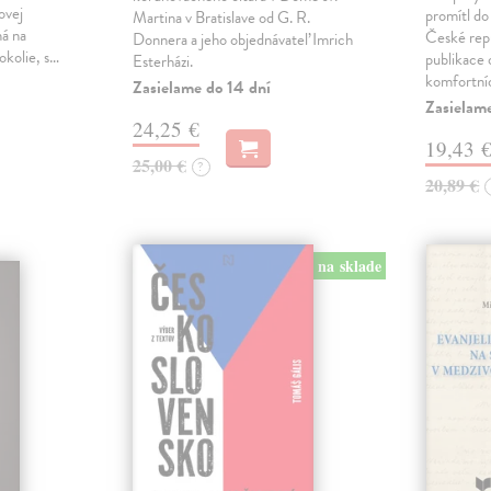
ovej
promítl do
Martina v Bratislave od G. R.
ná na
České repu
Donnera a jeho objednávateľ Imrich
okolie, s…
publikace o
Esterházi.
komfortní
Zasielame do 14 dní
Zasielam
24,25 €
19,43 
25,00 €
?
20,89 €
na sklade