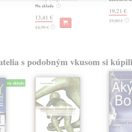
Na sklade
?
19,21 €
13,41 €
19,80 €
?
14,90 €
?
atelia s podobným vkusom si kúpili
na sklade