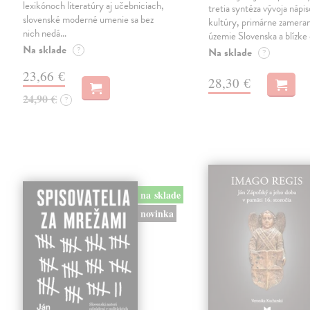
lexikónoch literatúry aj učebniciach,
tretia syntéza vývoja nápis
slovenské moderné umenie sa bez
kultúry, primárne zamera
nich nedá…
územie Slovenska a blízke 
Na sklade
?
Na sklade
?
23,66 €
28,30 €
24,90 €
?
na sklade
novinka