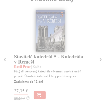
Stavitelé katedrál 5 - Katedrála
K
v Remeši
Ko
Kat
Kováč Peter
| Kniha
o t
Pátý díl věnovaný katedrále v Remeši uzavírá knižní
projekt Stavitelé katedrál, který představuje ev...
Za
Zasielame do 12 dní
17
27,35 €
18
28,20 €
?