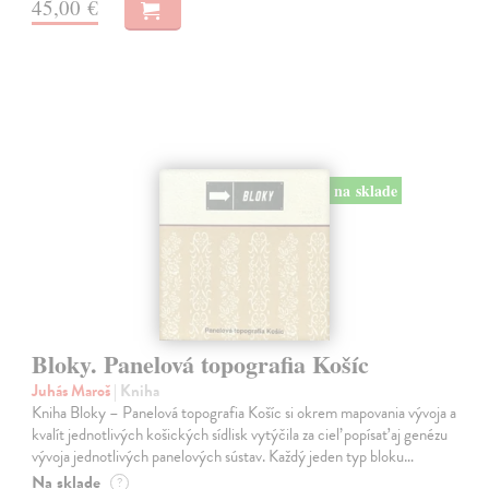
45,00 €
na sklade
Bloky. Panelová topografia Košíc
Juhás Maroš
| Kniha
Kniha Bloky – Panelová topografia Košíc si okrem mapovania vývoja a
kvalít jednotlivých košických sídlisk vytýčila za cieľ popísať aj genézu
vývoja jednotlivých panelových sústav. Každý jeden typ bloku…
Na sklade
?