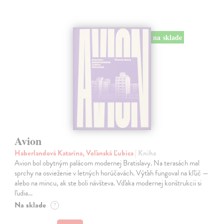
na sklade
Avion
Haberlandová Katarína, Voľanská Ľubica
| Kniha
Avion bol obytným palácom modernej Bratislavy. Na terasách mal
sprchy na osvieženie v letných horúčavách. Výťah fungoval na kľúč —
alebo na mincu, ak ste boli návšteva. Vďaka modernej konštrukcii si
ľudia…
Na sklade
?