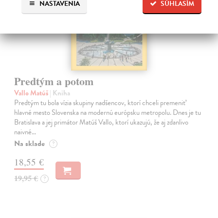
NASTAVENIA
SÚHLASÍM
Predtým a potom
Vallo Matúš
| Kniha
Predtým tu bola vízia skupiny nadšencov, ktorí chceli premeniť
hlavné mesto Slovenska na modernú európsku metropolu. Dnes je tu
Bratislava a jej primátor Matúš Vallo, ktorí ukazujú, že aj zdanlivo
naivné…
Na sklade
?
18,55 €
19,95 €
?