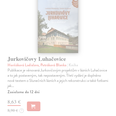
Jurkovičovy Luhačovice
Horňáková Ladislava, Petráková Blanka
| Kniha
Publikace je věnovaná Jurkovičovým projektům v lázních Luhačovice
a to jak postaveným, tak nepostaveným. Třetí vydání je doplněno
nově textem o Slunečních lázních a jejich rekonstrukci a také fotkami
jak…
Zasielame do 12 dní
8,63 €
8,90 €
?