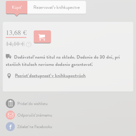
Kúpiť
Rezervovať v kníhkupectve
13,68 €
14,10 €
?
Dodávateľ nemá titul na sklade. Dodanie do 30 dní, pri
starších tituloch nevieme dodanie garantovať.
Pozrieť dostupnosť v kníhkupectvách
Pridať do wishlistu
Odporučiť známemu
Zdielať na Facebooku