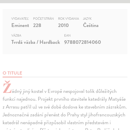
VYDAVATEĽ
POČET STRÁN
ROK VYDANIA
JAZYK
Eminent
228
2010
Čeština
VÄZBA
EAN
Tvrdá väzba / Hardback
9788072814060
O TITULE
Ž
ádný jiný kostel v Evropě nespojoval tolik důležitých
funkcí najednou. Projekt prvního stavitele katedrály Matyáše
z Arrasu patřil už ve své době doslova ke stavebním zázrakům.
Jednoznačné zadání přenést do Prahy styl jihofrancouzských
katedrál nenápadně přizpůsobil vlastním představám i