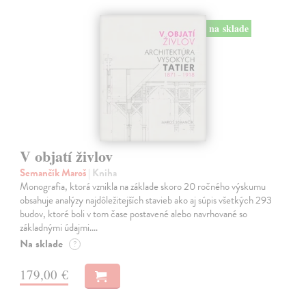
na sklade
V objatí živlov
Semančík Maroš
| Kniha
Monografia, ktorá vznikla na základe skoro 20 ročného výskumu
obsahuje analýzy najdôležitejších stavieb ako aj súpis všetkých 293
budov, ktoré boli v tom čase postavené alebo navrhované so
základnými údajmi.…
Na sklade
?
179,00 €