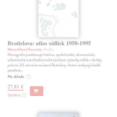
Bratislava: atlas sídlisk 1950-1995
Moravčíková Henrieta
| Kniha
Monografia predstavuje históriu, spoločenské, ekonomické,
urbanistické a architektonické súvislosti výstavby sídlisk v druhej
polovici 20. storočia na území Bratislavy. Autori analyzujú každé
panelové…
Na sklade
?
27,81 €
29,90 €
?