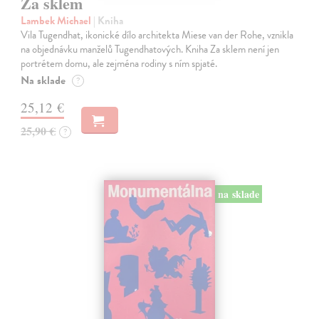
Za sklem
Lambek Michael
| Kniha
Vila Tugendhat, ikonické dílo architekta Miese van der Rohe, vznikla
na objednávku manželů Tugendhatových. Kniha Za sklem není jen
portrétem domu, ale zejména rodiny s ním spjaté.
Na sklade
?
25,12 €
25,90 €
?
na sklade