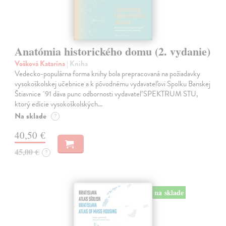
Anatómia historického domu (2. vydanie)
Vošková Katarína
| Kniha
Vedecko-populárna forma knihy bola prepracovaná na požiadavky
vysokoškolskej učebnice a k pôvodnému vydavateľovi Spolku Banskej
Štiavnice ´91 dáva punc odbornosti vydavateľ SPEKTRUM STU,
ktorý edície vysokoškolských…
Na sklade
?
40,50 €
45,00 €
?
na sklade