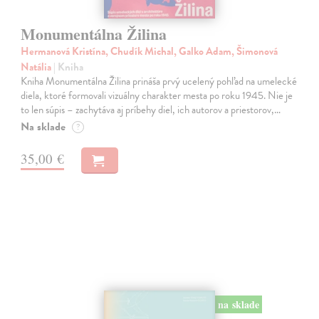
Monumentálna Žilina
Hermanová Kristína, Chudík Michal, Galko Adam, Šimonová
Natália
| Kniha
Kniha Monumentálna Žilina prináša prvý ucelený pohľad na umelecké
diela, ktoré formovali vizuálny charakter mesta po roku 1945. Nie je
to len súpis – zachytáva aj príbehy diel, ich autorov a priestorov,…
Na sklade
?
35,00 €
na sklade