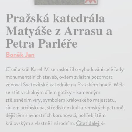
Pražská katedrála
Matyáše z Arrasu a
Petra Parléře
Boněk Jan
Císař a král Karel IV. se zasloužil o vybudování celé řady
monumentálních staveb, ovšem zvláštní pozornost
věnoval Svatovítské katedrále na Pražském hradě. Měla
se stát vrcholným dílem gotiky - kamenným
ztělesněním víry, symbolem královského majestátu,
sídlem arcibiskupa, střediskem kultu zemských patronů,
dějištěm slavnostních korunovací, pohřebištěm
královským a vlastně i národním.
Čítať ďalej
↓