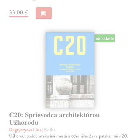
33,00 €
na sklade
C20: Sprievodca architektúrou
Užhorodu
Degtyaryova Lina
| Kniha
Užhorod, podobne ako iné mestá moderného Zakarpatska, má v 20.