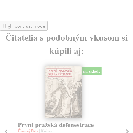
High-contrast mode
Čitatelia s podobným vkusom si
kúpili aj:
na sklade
První pražská defenestrace
Pe
Čornej Petr
| Kniha
Ši