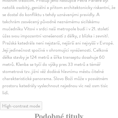
místním tradicím. Přístup jeho nástupce Petra Parléře byl
natolik osobitý, geniální a přitom architektonicky riskantní, že
se dostal do konfliktu s tehdy uznávanými pravidly. A
takchrám zasvěcený původně neznámému sicilskému
mučedníku Vítovi v srdci naší metropole budí i v 21. století
úžas svou impozantní vznešeností z dálky, z blízka i zevnitř.
Pražská katedrála není nejstarší, nejširší ani nejvyšší v Evropě.
Její jedinečnost spočívá v ohromující vyváženosti. Celková
délka stavby je 124 metrů a šířka transeptu dosahuje 60
metrů. Klenba se tyčí do výšky pres 33 metrů a téměř
stometrová tzv. jižní věž dodává hlavnímu městu čitelné
charakteristické panorama. Slovo Boží může v posvátném
prostoru katedrály vyslechnout najednou víc než osm tisíc
lidí.
High-contrast mode
Podobné tituly