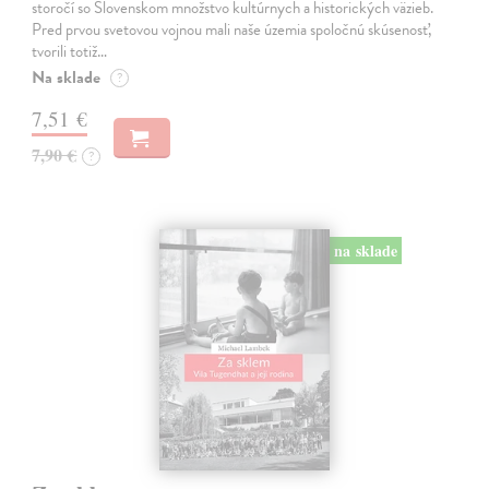
storočí so Slovenskom množstvo kultúrnych a historických väzieb.
Pred prvou svetovou vojnou mali naše územia spoločnú skúsenosť,
tvorili totiž…
Na sklade
?
7,51 €
7,90 €
?
na sklade