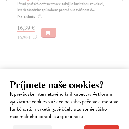
První pražská defenestrace zahájila husitskou revoluci,
„Kr
která zásadním způsobem proměnila tvářnost č...
vzn
Na sklade
Za
?
16,39 €
20
16,90 €
21
?
Príjmete naše cookies?
Ďalšie z kategórie architektúra
K prevádzke internetového kníhkupectva Artforum
využívame cookies slúžiace na zabezpečenie a meranie
funkčnosti, marketingové účely a zaistenie vášho
na sklade
maximálneho pohodlia a spokojnosti.