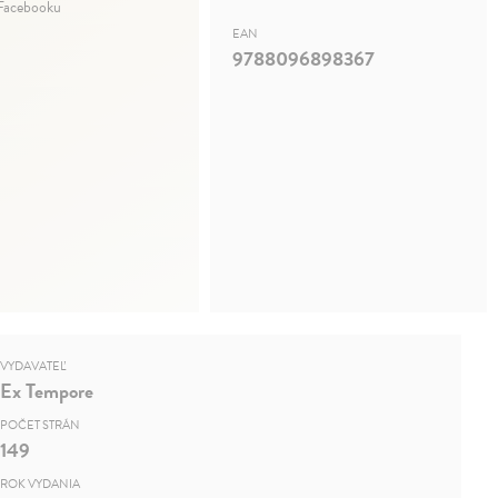
 Facebooku
EAN
9788096898367
VYDAVATEĽ
Ex Tempore
POČET STRÁN
149
ROK VYDANIA