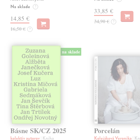
Na sklade
?
33,85 €
14,85 €
34,90 €
?
16,50 €
?
na sklade
Básne SK/CZ 2025
Porcelán
kolektív autorov
| Kniha
Kolejáková Veronika
| K