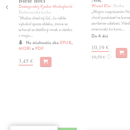
Biele noci
Wiesel Elie
| Kniha
Dostojevskij Fjodor Michajlovič
|
„Mojím rozprávaním N
Elektronická kniha
chcel poukázať na konie
"Možno slnečný lúč, čo náhle
zavŕšenie udalosti. Všet
vykukol spoza oblaku, znova sa
smerovalo ku konc...
schoval za dažďový mrak a všetko
v mojic...
Do 4 dní
Na stiahnutie ako
EPUB
,
10,19 €
MOBI
a
PDF
10,50 €
?
3,45 €