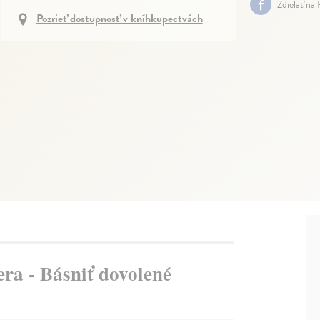
Zdielať na
Pozrieť dostupnosť v kníhkupectvách
ra - Básniť dovolené