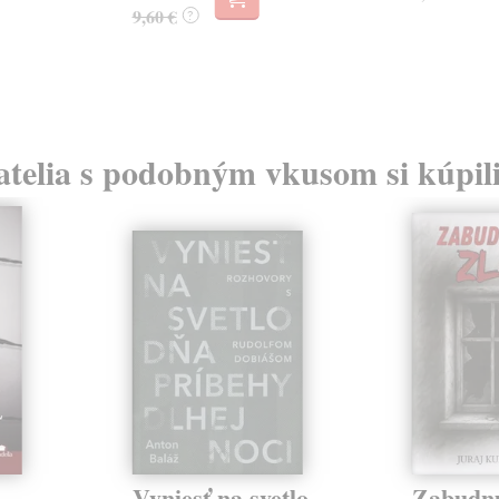
9,60 €
?
atelia s podobným vkusom si kúpili
Vyniesť na svetlo
Zabudnu