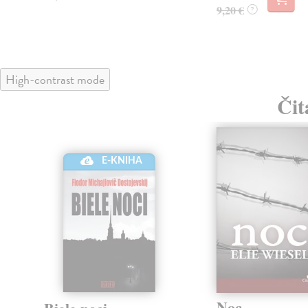
9,20 €
?
High-contrast mode
Čit
E-KNIHA
Noc