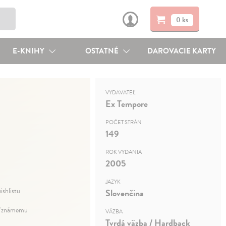
0 ks
E-KNIHY
OSTATNÉ
DAROVACIE KARTY
VYDAVATEĽ
Ex Tempore
POČET STRÁN
149
ROK VYDANIA
2005
JAZYK
ishlistu
Slovenčina
 známemu
VÄZBA
Tvrdá väzba / Hardback