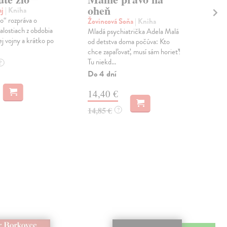
oheň
ic
aj
| Kniha
o“ rozpráva o
Žovincová Soňa
| Kniha
Šed
alostiach z obdobia
Mladá psychiatrička Adela Malá
Po 
j vojny a krátko po
od detstva doma počúva: Kto
prír
chce zapaľovať, musí sám horieť!
disc
Tu niekd...
vych
?
Do 4 dní
Na 
14,40 €
28
14,85 €
?