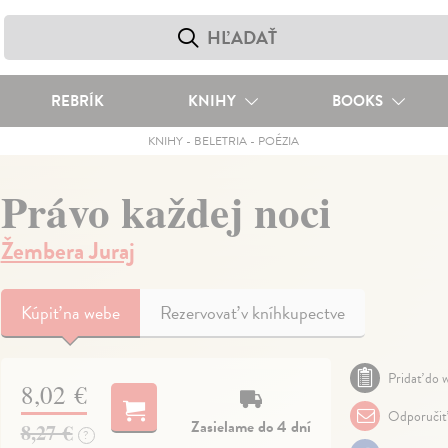
REBRÍK
KNIHY
BOOKS
KNIHY
-
BELETRIA
-
POÉZIA
Právo každej noci
Žembera Juraj
Kúpiť
na webe
Rezervovať v kníhkupectve
Pridať do w
8,02 €
Odporučiť
Zasielame do 4 dní
8,27 €
?