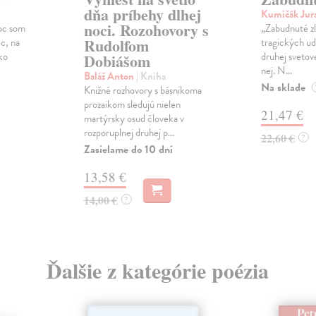
dňa príbehy dlhej
Kumičák Jur
noci. Rozohovory s
oc som
„Zabudnuté zl
Rudolfom
c, na
tragických ud
ko
druhej svetove
Dobiášom
nej. N...
Baláž Anton
| Kniha
Na sklade
Knižné rozhovory s básnikoma
prozaikom sledujú nielen
21,47 €
martýrsky osud človeka v
rozporuplnej druhej p...
22,60 €
?
Zasielame do 10 dní
13,58 €
14,00 €
?
Ďalšie z kategórie poézia