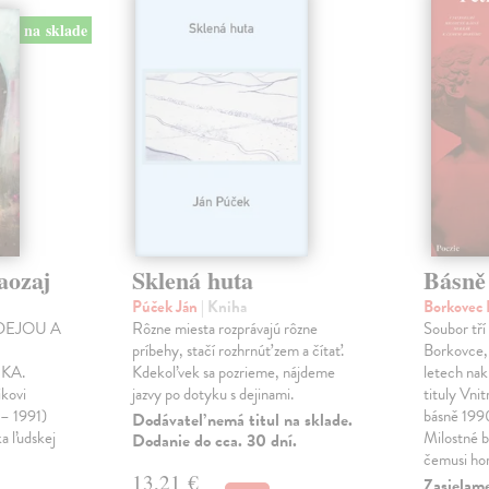
na sklade
aozaj
Sklená huta
Básně
Púček Ján
| Kniha
Borkovec 
DEJOU A
Rôzne miesta rozprávajú rôzne
Soubor tří
príbehy, stačí rozhrnúť zem a čítať.
Borkovce,
KA.
Kdekoľvek sa pozrieme, nájdeme
letech nak
ikovi
jazvy po dotyku s dejinami.
tituly Vni
 – 1991)
básně 19
Dodávateľ nemá titul na sklade.
ka ľudskej
Milostné 
Dodanie do cca. 30 dní.
čemusi ho
13,21 €
Zasielame