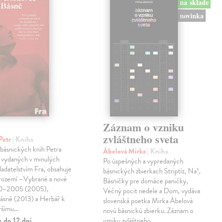
na sklade
novinka
Záznam o vzniku
zvláštneho sveta
Petr
| Kniha
 básnických knih Petra
Ábelová Mirka
| Kniha
 vydaných v minulých
Po úspešných a vypredaných
ladatelstvím Fra, obsahuje
básnických zbierkach Striptíz, Na!,
trozemí –Vybrané a nové
Básničky pre domáce paničky,
90–2005 (2005),
Večný pocit nedele a Dom, vydáva
básně (2013) a Herbář k
slovenská poetka Mirka Ábelová
ršímu…
novú básnickú zbierku. Záznam o
 do 12 dní
vzniku zvláštneho…