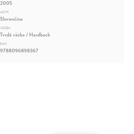
2005
JAZYK
Slovenčina
VÄZBA
Tvrdá väzba / Hardback
EAN
9788096898367