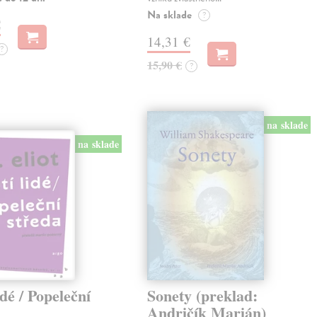
Na sklade
?
€
14,31 €
?
15,90 €
?
na sklade
na sklade
idé / Popeleční
Sonety (preklad:
Andričík Marián)