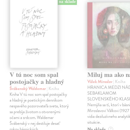
na sklade
V tú noc som spal
Miluj ma ako n
postojačky a hladný
Válek Miroslav
| Kniha
HRANICA MEDZI NÁ
Švábenský Waldemar
| Kniha
SEBAKLAMOM
Kniha V tú noc som spal postojačky
SLOVENSKÉHO KLASI
a hladný je poetickým denníkom
Nemýlia sa tí, ktorí v básn
nespavého pozorovateľa sveta, ktorý
Miroslavovi Válkovi (1927
sa prebíja životom s otvorenými
vidia deziluzívneho analyti
očami a srdcom. Waldemar
situácie.
Švábenský v nej destiluje desať
Na sklade
rokov básnických…
?