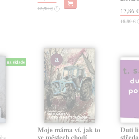
13,90 €
?
17,86 
18,80 €
na sklade
Moje máma ví, jak to
Dutí l
ve městech chodí
středa
niha