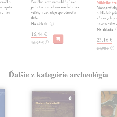
právěl o
Sociálne siete nám ubližujú ako
Mikloško Fra
o nejisté
jednotlivcom a kazia medziľudské
Monograficky
ý román
vzťahy, rozkladajú spoločnosť a
publikácia pri
def...
kľúčových pr
historického u
Na sklade
?
Na sklade
16,44 €
23,16 €
16,95 €
?
24,90 €
?
Ďalšie z kategórie archeológia