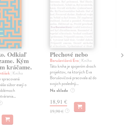
ko. Odkiaľ
Plechové nebo
Po
zame. Kým
Borušovičová Eva
| Kniha
Kun
m kráčame.
Táto kniha je spojením dvoch
Poma
projektov, na ktorých Eva
čty
ntišek
| Kniha
Borušovičová pracovala až do
naps
 spracovaná
svojich posledný...
česk
náša súbor esejí o
Na sklade
Na 
oblémoch
?
tvárania...
18,91 €
14
?
19,90 €
15,
?