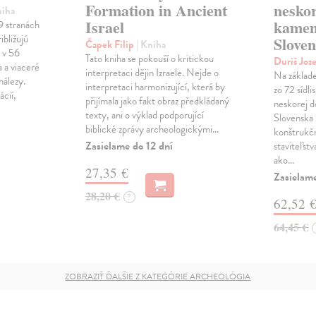
Formation in Ancient
nesko
niha
Israel
kamen
9 stranách
ibližujú
Slove
Čapek Filip
| Kniha
 v 56
Tato kniha se pokouší o kritickou
Duriš Joz
a a viaceré
interpretaci dějin Izraele. Nejde o
Na základe
nálezy.
interpretaci harmonizující, která by
zo 72 sídli
cií,
přijímala jako fakt obraz předkládaný
neskorej 
texty, ani o výklad podporující
Slovenska 
biblické zprávy archeologickými…
konštrukč
Zasielame do 12 dní
staviteľstv
ako…
27,35 €
Zasielam
28,20 €
?
62,52 
64,45 €
ZOBRAZIŤ ĎALŠIE Z KATEGÓRIE ARCHEOLÓGIA