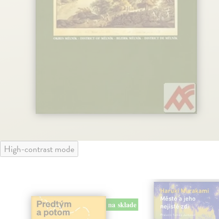
High-contrast mode
na sklade