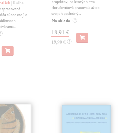
projektov, na ktorých Eva
čty
ntišek
| Kniha
Borušovičová pracovala až do
naps
 spracovaná
svojich posledný...
česk
náša súbor esejí o
Na sklade
Na 
oblémoch
?
tvárania...
18,91 €
14
?
19,90 €
15,
?