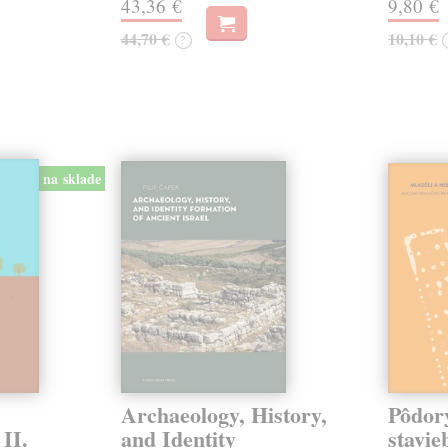
43,36 €
9,80 €
44,70 €
10,10 €
?
na sklade
Archaeology, History,
Pôdory
 II.
and Identity
stavie