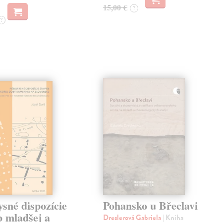
15,00 €
?
?
sné dispozície
Pohansko u Břeclavi
b mladšej a
Dreslerová Gabriela
| Kniha