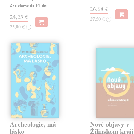
Zasielame do 14 dní
26,68 €
24,25 €
27,50 €
?
25,00 €
?
Archeologie, má
Nové objavy v
lásko
Žilinskom kraji