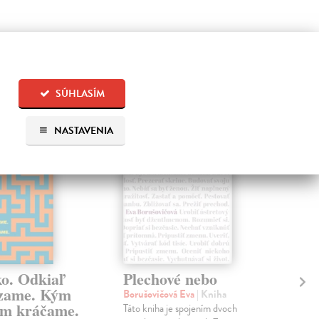
 aj:
SÚHLASÍM
na sklade
na sklade
NASTAVENIA
ko. Odkiaľ
Plechové nebo
Po
zame. Kým
Borušovičová Eva
| Kniha
Kun
m kráčame.
Táto kniha je spojením dvoch
Poma