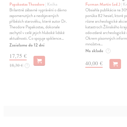
Papakostas Theodore
| Kniha
Furman Martin (ed.)
| K
Brilantně zábavné vyprávění o dávno
Obsiahla publikácia na 30
zapomenutých a neobjevených
ponúka 82 hesiel, ktoré pr
příbězích starověku, které autor Dr.
rôzne archeologické akcie
Theodore Papakostas, dokonale
katastroch Žilinského kraj
zachytil v celé jejich hluboké lidské
odovzdané archeologické 
aktuálnosti. Co spojuje spiklence…
Okrem písomných informá
množstva…
Zasielame do 12 dní
Na sklade
?
17,75 €
40,00 €
18,30 €
?