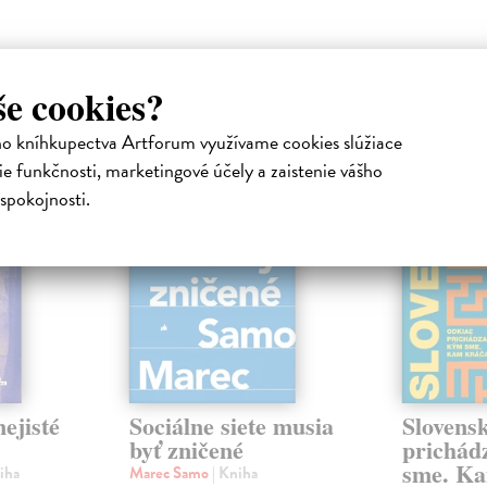
še cookies?
atelia s podobným vkusom si kúpili
ho kníhkupectva Artforum využívame cookies slúžiace
na sklade
na sklade
e funkčnosti, marketingové účely a zaistenie vášho
novinka
spokojnosti.
ejisté
Sociálne siete musia
Slovens
byť zničené
prichád
sme. Ka
iha
Marec Samo
| Kniha