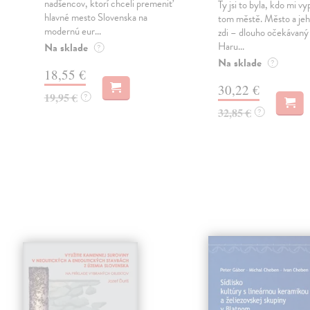
nadšencov, ktorí chceli premeniť
Ty jsi to byla, kdo mi vy
hlavné mesto Slovenska na
tom městě. Město a jeh
modernú eur...
zdi – dlouho očekávan
Haru...
Na sklade
?
Na sklade
?
18,55 €
30,22 €
19,95 €
?
32,85 €
?