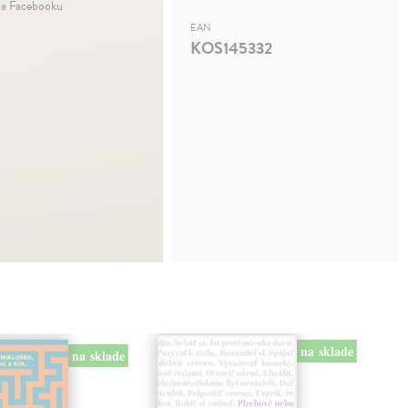
na Facebooku
EAN
KOS145332
na sklade
na sklade