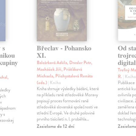
 s
Břeclav - Pohansko
Od sta
mikou
XI.
trojr
skupiny
digital
Balcárková Adéla, Dresler Petr,
Macháček Jiří, Prišťáková
Trefný Mar
Michaela, Přichystalová Renáta
R.
| Kniha
chal,
(eds.)
| Kniha
Publikace
Kniha shrnuje výsledky bádání, které
antické ku
ýsledky
na příkladu raně středověké Moravy
ovlivnila 
ných
popisují proces formování raně
civilizace.
v
středověké slovanské společnosti ve
zaměřena 
ozápadnom
střední Evropě. Ve druhé polovině
doklad řem
y s
prvního tisíciletí n. l. proběhla…
technolog
ezovskej
Zasielame do 12 dní
Zasielame