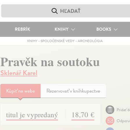
REBRÍK
KNIHY
BOOKS
KNIHY
-
SPOLOČENSKÉ VEDY
-
ARCHEOLÓGIA
Pravěk na soutoku
Sklenář Karel
Kúpiť
na webe
Rezervovať v kníhkupectve
Pridať d
titul je vypredaný
18,70 €
Odporuč