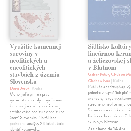
Využitie kamennej
Sídlisko kultúry
suroviny v
lineárnou kera
neolitických a
a želiezovskej 
eneolitických
v Blatnom
stavbách z územia
Gábor Peter, Cheben Mi
Slovenska
Cheben Ivan
| Kniha
Publikácia sprístupňuje v
Ďuriš Jozef
| Kniha
jedného z najväčších ploš
Monografia prináša prvú
archeologických výskumo
systematickú analýzu využívania
stredného neolitu na juh
kamennej suroviny v sídliskovej
Slovensku – sídliska kultúr
architektúre neolitu a eneolitu na
lineárnou keramikou a želi
území Slovenska. Na základe
skupiny v Blatnom…
podrobnej analýzy 28 lokalít bolo
Zasielame do 14 dní
identifikovaných…