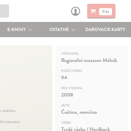
0 ks
E-KNIHY
OSTATNÉ
DAROVACIE KARTY
VYDAVATEĽ
Regionální muzeum Mělník
POČET STRÁN
94
ROK VYDANIA
2008
JAZYK
o wishlistu
Čeština, nemčina
iť známemu
VÄZBA
Tvrdá väzba / Hardback