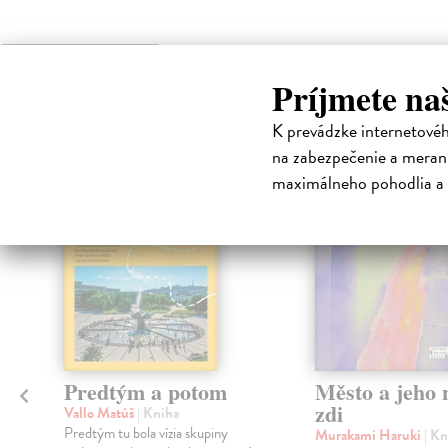
High-contrast mode
Príjmete na
Čit
K prevádzke internetové
na zabezpečenie a merani
na sklade
maximálneho pohodlia a 
Predtým a potom
Město a jeho n
zdi
Vallo Matúš
| Kniha
Predtým tu bola vízia skupiny
Murakami Haruki
| Kn