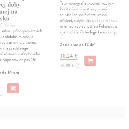
rej doby
Tato monografie zkoumá rozdíly v
kvalitě živočišné stravy, které
nej na
souvisejí se sociální strukturou
nsku
osídlení, stejně jako s ekonomickou
ef
| Kniha
orientací společnosti na Pohansku a
 súboru pôdorysov stavieb
v jeho okolí. Osteologické soubory,
sk z obdobia mladšej a
…
doby kamennej z územia
Zasielame do 12 dní
kniha predstavuje
nú rôznorodosť dobového
18,24 €
a. Súpis stavieb poslúžil
18,80 €
?
e do 14 dní
€
?