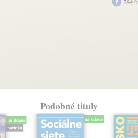
Zdielať 
Podobné tituly
na sklade
na sklade
novinka