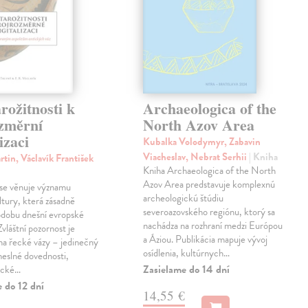
rožitnosti k
Archaeologica of the
ozměrní
North Azov Area
izaci
Kubalka Volodymyr, Zabavin
Viacheslav, Nebrat Serhii
| Kniha
tin, Václavík František
Kniha Archaeologica of the North
Azov Area predstavuje komplexnú
 se věnuje významu
archeologickú štúdiu
ltury, která zásadně
severoazovského regiónu, ktorý sa
podobu dnešní evropské
nachádza na rozhraní medzi Európou
 Zvláštní pozornost je
a Áziou. Publikácia mapuje vývoj
na řecké vázy – jedinečný
osídlenia, kultúrnych…
eslné dovednosti,
Zasielame do 14 dní
ické…
 do 12 dní
14,55 €