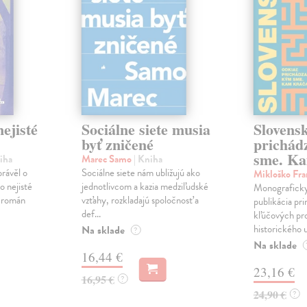
ejisté
Sociálne siete musia
Slovens
byť zničené
prichád
sme. Ka
iha
Marec Samo
| Kniha
právěl o
Sociálne siete nám ubližujú ako
Mikloško Fra
o nejisté
jednotlivcom a kazia medziľudské
Monograficky
ý román
vzťahy, rozkladajú spoločnosť a
publikácia pri
def...
kľúčových pr
historického u
Na sklade
?
Na sklade
16,44 €
23,16 €
16,95 €
?
24,90 €
?