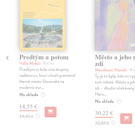
Predtým a potom
Město a jeho n
zdi
Vallo Matúš
| Kniha
Predtým tu bola vízia skupiny
Murakami Haruki
| Kn
nadšencov, ktorí chceli premeniť
Ty jsi to byla, kdo mi vy
hlavné mesto Slovenska na
tom městě. Město a jeh
modernú eur...
zdi – dlouho očekávan
Haru...
Na sklade
?
Na sklade
?
18,55 €
30,22 €
19,95 €
?
32,85 €
?