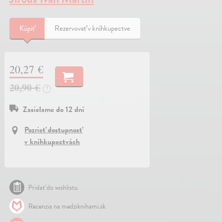
Kúpiť
Rezervovať v kníhkupectve
20,27 €
20,90 €
?
Zasielame do 12 dní
Pozrieť dostupnosť
v kníhkupectvách
Pridať do wishlistu
Recenzia na medziknihami.sk