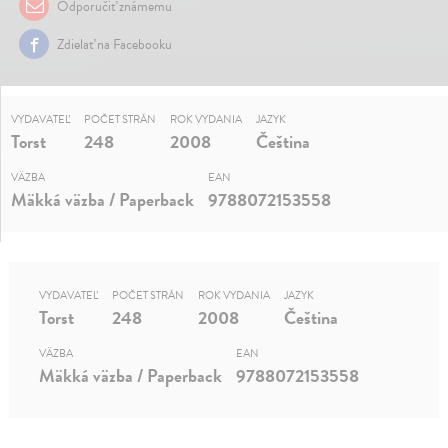
Odporučiť známemu
Zdielať na Facebooku
VYDAVATEĽ
POČET STRÁN
ROK VYDANIA
JAZYK
Torst
248
2008
Čeština
VÄZBA
EAN
Mäkká väzba / Paperback
9788072153558
VYDAVATEĽ
POČET STRÁN
ROK VYDANIA
JAZYK
Torst
248
2008
Čeština
VÄZBA
EAN
Mäkká väzba / Paperback
9788072153558