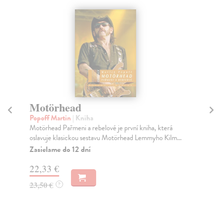
Motörhead
N
P
Popoff Martin
| Kniha
Motörhead Pařmeni a rebelové je první kniha, která
Po
oslavuje klasickou sestavu Motörhead Lemmyho Kilm...
Tat
nej
Zasielame do 12 dní
Za
22,33 €
31
23,50 €
?
32