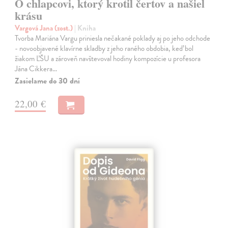
O chlapcovi, ktorý krotil čertov a našiel
krásu
Vargová Jana (zost.)
| Kniha
Tvorba Mariána Vargu priniesla nečakané poklady aj po jeho odchode
- novoobjavené klavírne skladby z jeho raného obdobia, keď bol
žiakom ĽŠU a zároveň navštevoval hodiny kompozície u profesora
Jána Cikkera…
Zasielame do 30 dní
22,00 €