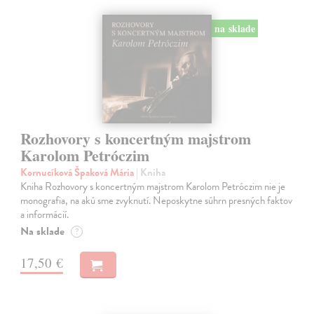
na sklade
Rozhovory s koncertným majstrom
Karolom Petróczim
Kornucíková Špaková Mária
| Kniha
Kniha Rozhovory s koncertným majstrom Karolom Petróczim nie je
monografia, na akú sme zvyknutí. Neposkytne súhrn presných faktov
a informácií.
Na sklade
?
17,50 €