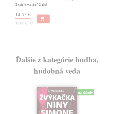
Zasielame do 12 dní
Za
14,55 €
13
15,00 €
?
14
Ďalšie z kategórie hudba,
hudobná veda
na sklade