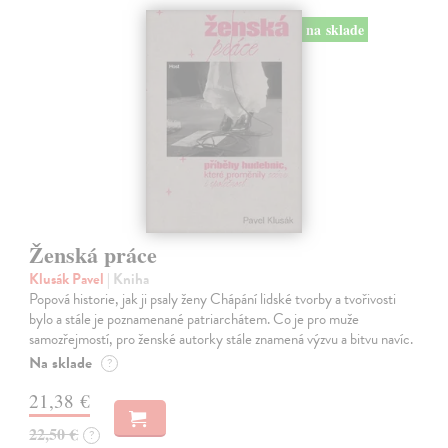
na sklade
Ženská práce
Klusák Pavel
| Kniha
Popová historie, jak ji psaly ženy Chápání lidské tvorby a tvořivosti
bylo a stále je poznamenané patriarchátem. Co je pro muže
samozřejmostí, pro ženské autorky stále znamená výzvu a bitvu navíc.
Na sklade
?
21,38 €
22,50 €
?