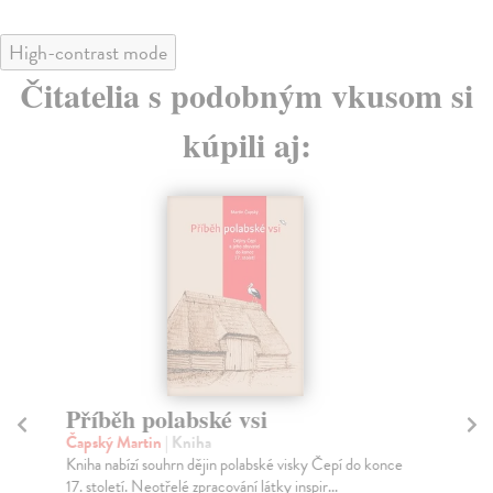
High-contrast mode
Čitatelia s podobným vkusom si
kúpili aj:
Příběh polabské vsi
P
j
Čapský Martin
| Kniha
Kniha nabízí souhrn dějin polabské visky Čepí do konce
Ca
17. století. Neotřelé zpracování látky inspir...