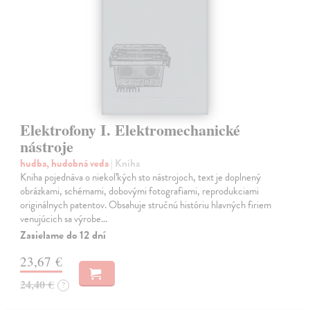
Elektrofony I. Elektromechanické
nástroje
hudba, hudobná veda
| Kniha
Kniha pojednáva o niekoľkých sto nástrojoch, text je doplnený
obrázkami, schémami, dobovými fotografiami, reprodukciami
originálnych patentov. Obsahuje stručnú históriu hlavných firiem
venujúcich sa výrobe…
Zasielame do 12 dní
23,67 €
24,40 €
?