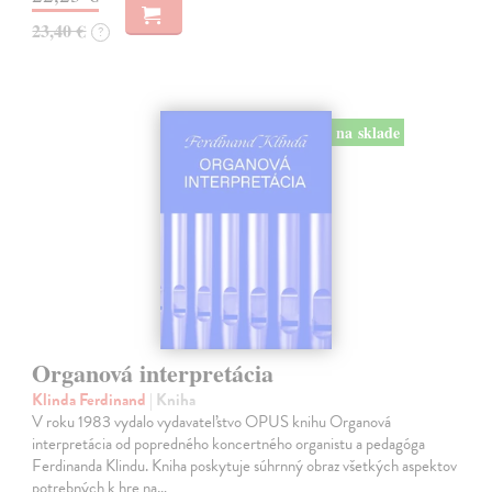
23,40 €
?
na sklade
Organová interpretácia
Klinda Ferdinand
| Kniha
V roku 1983 vydalo vydavateľstvo OPUS knihu Organová
interpretácia od popredného koncertného organistu a pedagóga
Ferdinanda Klindu. Kniha poskytuje súhrnný obraz všetkých aspektov
potrebných k hre na…