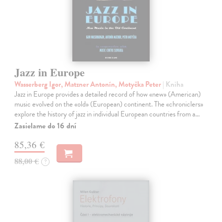
Jazz in Europe
Wasserberg Igor, Matzner Antonín, Motyčka Peter
| Kniha
Jazz in Europe provides a detailed record of how «new» (American)
music evolved on the «old» (European) continent. The «chroniclers»
explore the history of jazz in individual European countries from a…
Zasielame do 16 dní
85,36 €
88,00 €
?