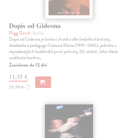
Dopis od Gideona
Fligg David
| Kniha
Dopis od Gideona je kniha o životě a díle českého klavíristy,
skladatele a pedagoga Gideona Kleina (1919–1945), jednoho z
nejnadanějších hudebníků první poloviny 20. století. Jeho slibná
umělecká kariéra…
Zasielame do 12 dní
11,35 €
11,70 €
?