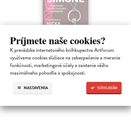
Príjmete naše cookies?
Žvýkačka Niny Simone
Ellis Warren
| Kniha
K prevádzke internetového kníhkupectva Artforum
Ellisova kniha je neobvyklou literární poctou legendární jazzové
využívame cookies slúžiace na zabezpečenie a meranie
zpěvačce a pianistce Nině Simone. Světoznámý hudebník v ní vypráví
funkčnosti, marketingové účely a zaistenie vášho
příběh zdánlivě bezvýznamného předmětu – žvýkačky, kterou
Simone během…
maximálneho pohodlia a spokojnosti.
Na sklade
?
12,92 €
NASTAVENIA
SÚHLASÍM
13,60 €
?