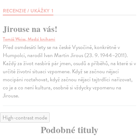
RECENZIE / UKÁŽKY
1
Jirouse na vás!
Tomáš Weiss, Medzi knihami
Před osmdesáti lety se na české Vysočině, konkrétně v
Humpolci, narodil Ivan Martin Jirous (23. 9. 1944–2011).
Každý za život nasbírá pár jmen, osudů a příběhů, na které si v
určité životní situaci vzpomene. Když se začnou nějací
mocipáni roztahovat, když začnou nějací tajtrdlíci nařizovat,
co je a co není kultura, osobně si vždycky vzpomenu na
Jirouse.
High-contrast mode
Podobné tituly